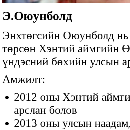
Э.Оюунболд
Энхтөгсийн Оюунболд нь 
төрсөн Хэнтий аймгийн Ө
үндэсний бөхийн улсын а
Амжилт:
2012 оны Хэнтий аймг
арслан болов
2013 оны улсын наадамд