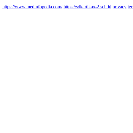
https://www.medinfopedia.com/
https://sdkartikax-2.sch.id
privacy
te