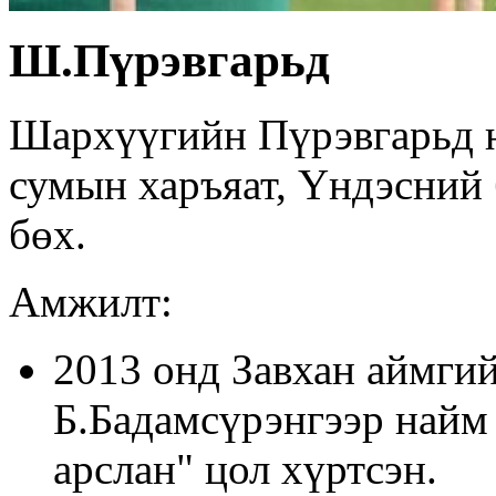
Ш.Пүрэвгарьд
Шархүүгийн Пүрэвгарьд н
сумын харъяат, Үндэсний
бөх.
Амжилт:
2013 онд Завхан аймгий
Б.Бадамсүрэнгээр найм
арслан" цол хүртсэн.