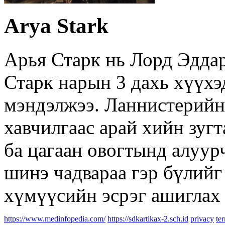
Arya Stark
Арья Старк нь Лорд Эддар
Старк нарын 3 дахь хүүхэ
мэндэлжээ. Ланнистерийн
хавчилгаас арай хийн зуг
ба цагаан овогтынд алуур
шинэ чадвараа гэр бүлийг
хүмүүсийн эсрэг ашиглах
https://www.medinfopedia.com/
https://sdkartikax-2.sch.id
privacy
te