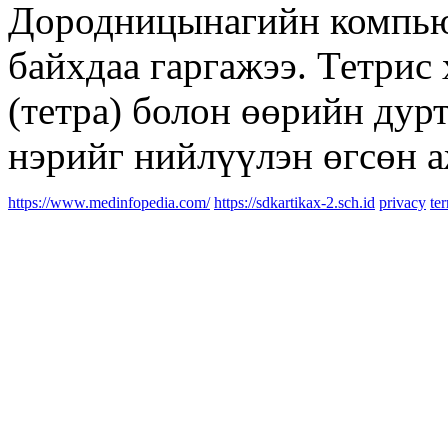
Дородницынагийн компью
байхдаа гаргажээ. Тетрис
(тетра) болон өөрийн дур
нэрийг нийлүүлэн өгсөн а
https://www.medinfopedia.com/
https://sdkartikax-2.sch.id
privacy
te