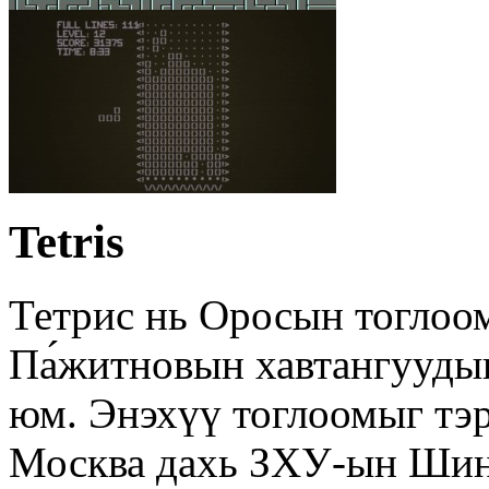
Tetris
Тетрис нь Оросын тоглоом
Па́житновын хавтангуудыг
юм. Энэхүү тоглоомыг тэр
Москва дахь ЗХУ-ын Шин