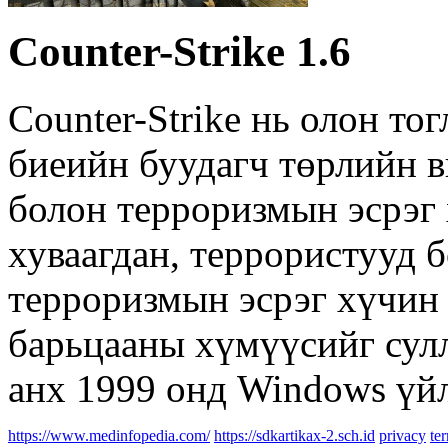
Counter-Strike 1.6
Counter-Strike нь олон то
биеийн буудагч төрлийн в
болон терроризмын эсрэг 
хуваагдан, террористууд б
терроризмын эсрэг хүчин
барьцааны хүмүүсийг сулл
анх 1999 онд Windows үйл
https://www.medinfopedia.com/
https://sdkartikax-2.sch.id
privacy
te