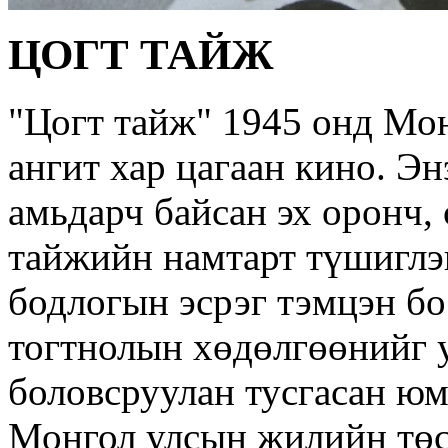
ЦОГТ ТАЙЖ
"Цогт тайж" 1945 онд Мон
ангит хар цагаан кино. Э
амьдарч байсан эх оронч, 
тайжийн намтарт түшигл
бодлогын эсрэг тэмцэн б
тогтнолын хөдөлгөөнийг у
боловсруулан тусгасан юм
Монгол улсын жилийн төс