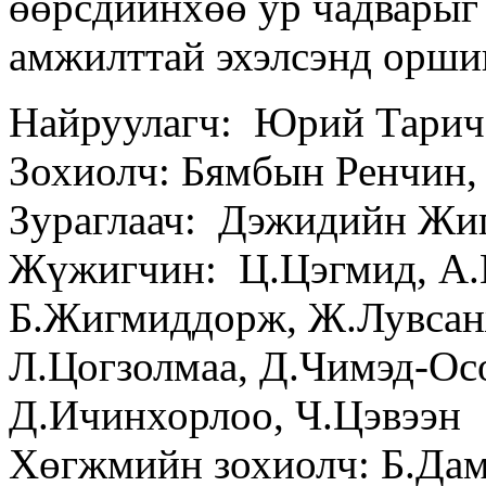
өөрсдийнхөө ур чадварыг
амжилттай эхэлсэнд орши
Найруулагч: Юрий Тарич
Зохиолч: Бямбын Ренчин
Зураглаач: Дэжидийн Жи
Жүжигчин: Ц.Цэгмид, А.Ц
Б.Жигмиддорж, Ж.Лувсан
Л.Цогзолмаа, Д.Чимэд-Осо
Д.Ичинхорлоо, Ч.Цэвээн
Хөгжмийн зохиолч: Б.Да