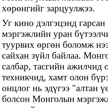
хөрөнгийг зарцуулжээ.
Уг кино дэлгэцэнд гарсан
мэргэжлийн уран бүтээлчи
туурвих өргөн боломж нээ
сайхан зүйл байлаа. Монг
салбар, тасгийн ажилчид
техникчид, хамт олон бүр
онцлог нь эдүгээ "алтан ү
болсон Монголын мэргэжл