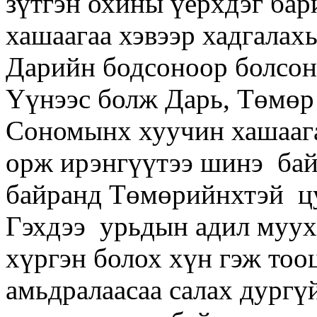
зүтгэн охины үерхдэг бар
хашаагаа хэвээр хадгалахы
Дарийн бодсоноор болсонг
Үүнээс болж Дарь, Төмөр
Сономынх хуучин хашаага
орж ирэнгүүтээ шинэ бай
байранд Төмөрийнхтэй цу
Гэхдээ урьдын адил муух
хүргэн болох хүн гэж тоо
амьдралаасаа салах дургү