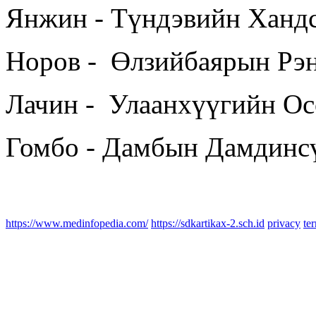
Янжин - Түндэвийн Ханд
Норов - Өлзийбаярын Рэ
Лачин - Улаанхүүгийн Ос
Гомбо - Дамбын Дамдинс
https://www.medinfopedia.com/
https://sdkartikax-2.sch.id
privacy
te