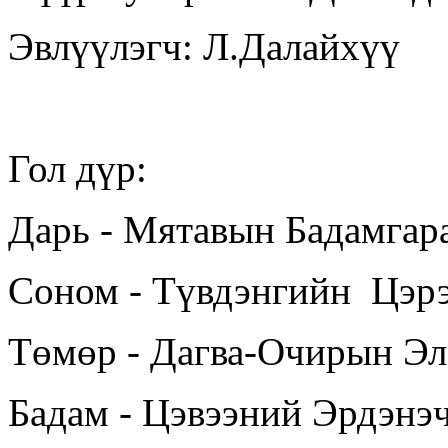
Эвлүүлэгч: Л.Далайхүү
Гол дүр:
Дарь - Мятавын Бадамгар
Соном - Түвдэнгийн Цэр
Төмөр - Дагва-Очирын Эл
Бадам - Цэвээний Эрдэнэ