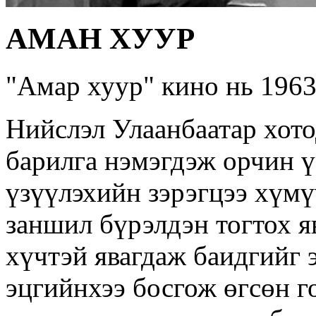
АМАН ХУУР
"Амар хуур" кино нь 1963
Нийслэл Улаанбаатар хото
барилга нэмэгдэж орчин ү
үзүүлэхийн зэрэгцээ хүмү
заншил бүрэлдэн тогтох 
хүчтэй явагдаж баидгийг 
эцгийнхээ босгож өгсөн 