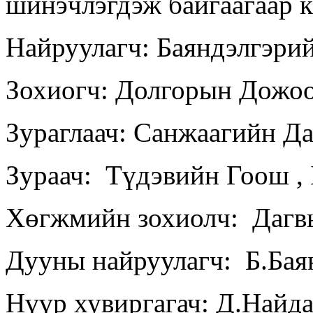
шинэчлэгдэж байгаагаар 
Найруулагч: Баяндэлгэри
Зохиогч: Долгорын Дожо
Зураглаач: Санжаагийн Д
Зураач: Түдэвийн Гоош 
Хөгжмийн зохиолч: Дагв
Дууны найруулагч: Б.Бая
Нүүр хувиргагач: Д.Найд