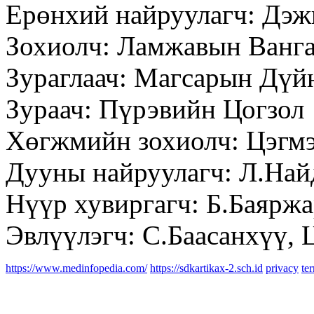
Ерөнхий найруулагч: Дэ
Зохиолч: Ламжавын Ванг
Зураглаач: Магсарын Дүй
Зураач: Пүрэвийн Цогзол
Хөгжмийн зохиолч: Цэгм
Дууны найруулагч: Л.Най
Нүүр хувиргагч: Б.Баярж
Эвлүүлэгч: С.Баасанхүү, 
https://www.medinfopedia.com/
https://sdkartikax-2.sch.id
privacy
te