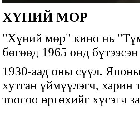
ХҮНИЙ МӨР
"Хүний мөр" кино нь "Тү
бөгөөд 1965 онд бүтээсэн
1930-аад оны сүүл. Японы
хутган үймүүлэгч, харин 
тоосоо өргөхийг хүсэгч з