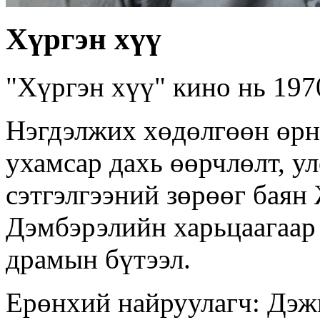
Хүргэн хүү
"Хүргэн хүү" кино нь 197
Нэгдэлжих хөдөлгөөн өрн
ухамсар дахь өөрчлөлт, у
сэтгэлгээний зөрөөг баян
Дэмбэрэлийн харьцаагаар
драмын бүтээл.
Ерөнхий найруулагч: Дэ