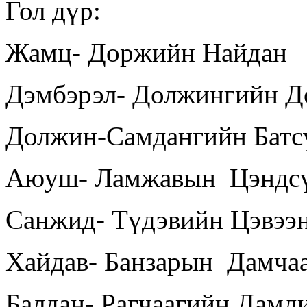
Гол дүр:
Жамц- Доржийн Найдан
Дэмбэрэл- Должингийн Д
Должин-Самдангийн Батс
Аюуш- Ламжавын Цэндс
Санжид- Түдэвийн Цэвээ
Хайдав- Банзарын Дамча
Балдан- Рагчаагийн Дамд