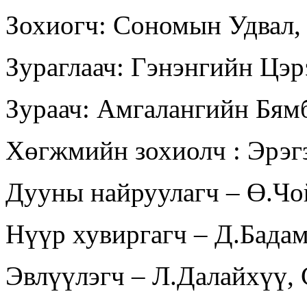
Зохиогч: Сономын Удвал
Зураглаач: Гэнэнгийн Цэ
Зураач: Амгалангийн Бям
Хөгжмийн зохиолч : Эрэг
Дууны найруулагч – Ө.Ч
Нүүр хувиргагч – Д.Бада
Эвлүүлэгч – Л.Далайхүү,