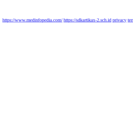
https://www.medinfopedia.com/
https://sdkartikax-2.sch.id
privacy
te