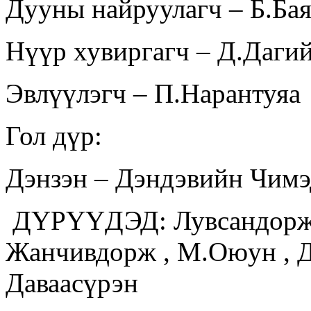
Дууны найруулагч – Б.Ба
Нүүр хувиргагч – Д.Даги
Эвлүүлэгч – П.Нарантуяа
Гол дүр:
Дэнзэн – Дэндэвийн Чим
ДҮРҮҮДЭД: Лувсандоржи
Жанчивдорж , М.Оюун , До
Даваасүрэн