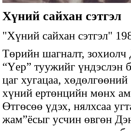
Хүний сайхан сэтгэл
"Хүний сайхан сэтгэл" 19
Төрийн шагналт, зохиолч
“Үер” туужийг үндэслэн б
цаг хугацаа, хөдөлгөөний
хүний ертөнцийн мөнх ам
Өтгөсөө үдэх, нялхсаа уг
жам”ёсыг усчин өвгөн Дэ