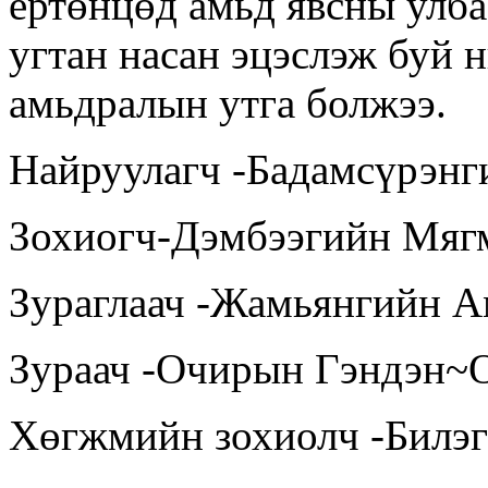
ертөнцөд амьд явсны улба
угтан насан эцэслэж буй 
амьдралын утга болжээ.
Найруулагч -Бадамсүрэн
Зохиогч-Дэмбээгийн Мя
Зураглаач -Жамьянгийн 
Зураач -Очирын Гэндэн~
Хөгжмийн зохиолч -Билэ