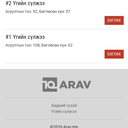
#2 Үгийн сүлжээ
Асуултын тоо: 92, Бөглөсөн хүн: 57
БӨГЛӨХ
#1 Үгийн сүлжээ
Асуултын тоо: 108, Бөглөсөн хүн: 62
БӨГЛӨХ
Бидний тухай
Үгийн сүлжээ
©2026 Arav.mn