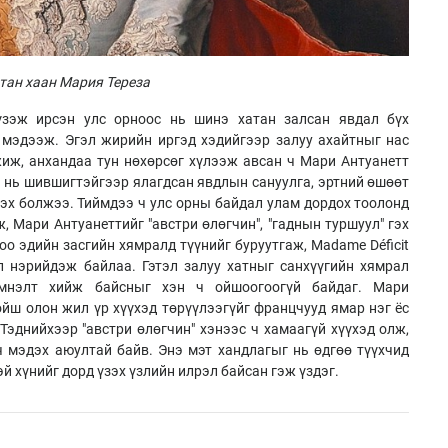
тан хаан Мария Тереза
үзэж ирсэн улс орноос нь шинэ хатан залсан явдал бүх
 мэдээж. Эгэл жирийн иргэд хэдийгээр залуу ахайтныг нас
жиж, анхандаа тун нөхөрсөг хүлээж авсан ч Мари Антуанетт
 нь шившигтэйгээр ялагдсан явдлын сануулга, эртний өшөөт
дэх болжээ. Тиймдээ ч улс орны байдал улам дордох тоолонд
, Мари Антуанеттийг "австри өлөгчин", "гаднын туршуул" гэх
о эдийн засгийн хямралд түүнийг буруутгаж, Madame Déficit
л нэрийдэж байлаа. Гэтэл залуу хатныг санхүүгийн хямрал
мнэлт хийж байсныг хэн ч ойшоогоогүй байдаг. Мари
ойш олон жил үр хүүхэд төрүүлээгүйг францчууд ямар нэг ёс
 Тэднийхээр "австри өлөгчин" хэнээс ч хамаагүй хүүхэд олж,
 мэдэх аюултай байв. Энэ мэт хандлагыг нь өдгөө түүхчид
й хүнийг дорд үзэх үзлийн илрэл байсан гэж үздэг.