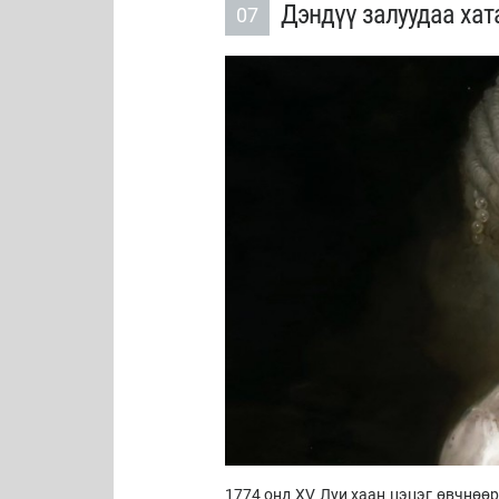
Дэндүү залуудаа хат
07
1774 онд XV Луи хаан цэцэг өвчнөөр