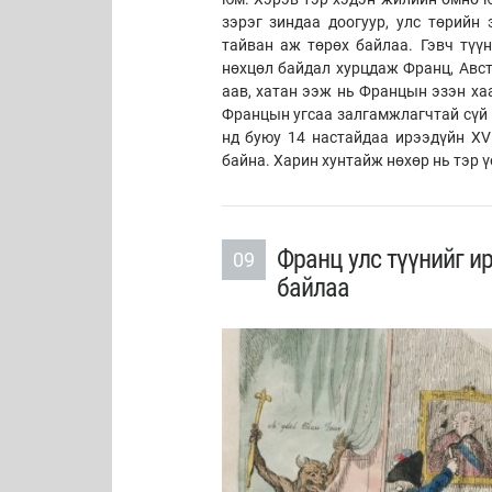
зэрэг зиндаа доогуур, улс төрийн
тайван аж төрөх байлаа. Гэвч түү
нөхцөл байдал хурцдаж Франц, Авст
аав, хатан ээж нь Францын эзэн ха
Францын угсаа залгамжлагчтай сүй 
нд буюу 14 настайдаа ирээдүйн XV
байна. Харин хунтайж нөхөр нь тэр ү
Франц улс түүнийг и
09
байлаа