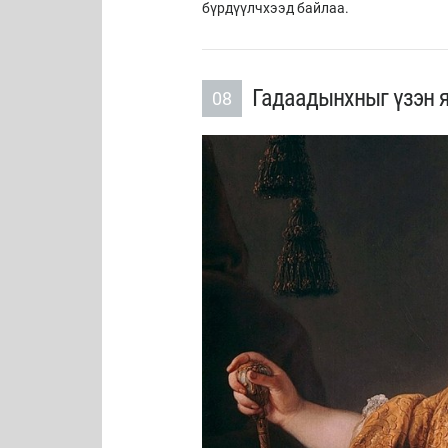
бүрдүүлчхээд байлаа.
Гадаадынхныг үзэн я
08