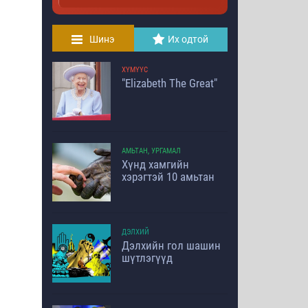
Шинэ
Их одтой
ХҮМҮҮС
"Elizabeth The Great"
АМЬТАН, УРГАМАЛ
Хүнд хамгийн
хэрэгтэй 10 амьтан
ДЭЛХИЙ
Дэлхийн гол шашин
шүтлэгүүд