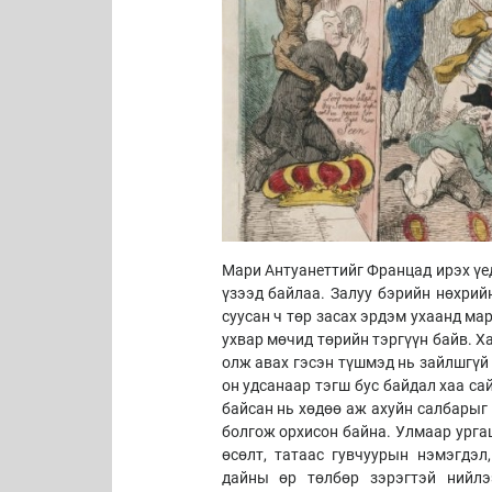
Мари Антуанеттийг Францад ирэх үе
үзээд байлаа. Залуу бэрийн нөхрий
суусан ч төр засах эрдэм ухаанд ма
ухвар мөчид төрийн тэргүүн байв. Х
олж авах гэсэн түшмэд нь зайлшгүй 
он удсанаар тэгш бус байдал хаа са
байсан нь хөдөө аж ахуйн салбарыг
болгож орхисон байна. Улмаар ургац
өсөлт, татаас гувчуурын нэмэгдэл
дайны өр төлбөр зэрэгтэй нийлэ