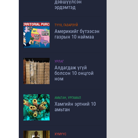
дэвшүүлсэн
эрдэмтэд
ТҮҮХ, ГАЗАРЗҮЙ
Америкийг бүтээсэн
газрын 10 наймаа
УРЛАГ
Алдагдаж үгүй
болсон 10 онцгой
ном
АМЬТАН, УРГАМАЛ
Хамгийн эртний 10
амьтан
ХҮМҮҮС