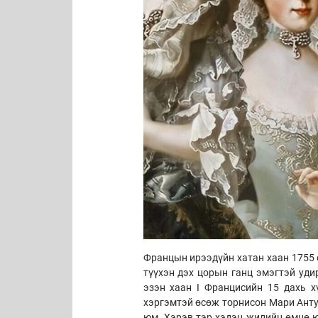
Францын ирээдүйн хатан хаан 1755 
түүхэн дэх цорын ганц эмэгтэй уди
эзэн хаан I Францисийн 15 дахь х
хэргэмтэй өсөж торнисон Мари Анту
юм. Хэрэв тэр хэдэн жилийн өмнө ю