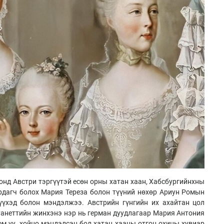
онд Австри тэргүүтэй есөн орны хатан хаан, Хабсбургийнхны
рдагч болох Мария Тереза болон түүний нөхөр Ариун Ромын
үүхэд болон мэндэлжээ. Австрийн гүнгийн их ахайтан цол
анеттийн жинхэнэ нэр нь герман дуудлагаар Мария Антония
м уу, хойно мэндэлсэн бол хатан хааны отгон охины хувиар