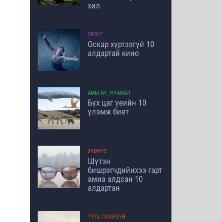
хил
УРЛАГ
Оскар хүртээгүй 10
алдартай кино
АМЬТАН, УРГАМАЛ
Бүх цаг үеийн 10
үлэмж биет
ХҮМҮҮС
Шүтэн
бишрэгчдийнхээ гарт
амиа алдсан 10
алдартан
ТҮҮХ, ГАЗАРЗҮЙ