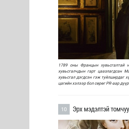
1789 оны Францын хувьсгалтай н
хувьсгалчдын гарт цаазлагдсан М
хувьсгал дэгдсэн гэж туйлширдаг хү
цагийн хэлээр бол сөрөг PR-аар дүү
Эрх мэдэлтэй томчуу
10