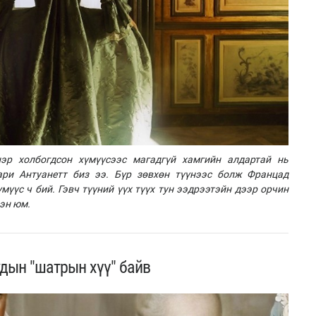
эр холбогдсон хүмүүсээс магадгүй хамгийн алдартай нь
ари Антуанетт биз ээ. Бүр зөвхөн түүнээс болж Францад
мүүс ч бий. Гэвч түүний үүх түүх тун ээдрээтэйн дээр орчин
рэн юм.
дын "шатрын хүү" байв