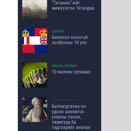
"Титаник"-ийг
живүүлсэн 10 алдаа
ДЭЛХИЙ
Биеллээ олоогүй
холбооны 10 улс
АМЬТАН, УРГАМАЛ
10 махчин ургамал
ШИНЖЛЭХ УХААН
Батлагдталаа он
удсан шинжлэх
ухааны санал,
таамгууд ба
тэдгээрийг анхлан