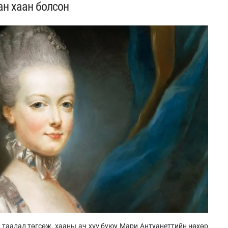
ан хаан болсон
 таалал төгсөж, хааны ач хүү буюу Мари Антуанеттийн нөхөр