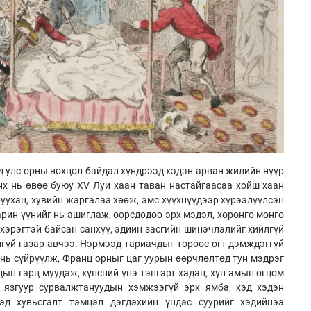
д улс орны нөхцөл байдал хүндрээд хэдэн арван жилийн нүүр
нх нь өвөө буюу XV Луи хаан таван настайгаасаа хойш хаан
руухан, хувийн жаргалаа хөөж, эмс хүүхнүүдээр хүрээлүүлсэн
арин үүнийг нь ашиглаж, өөрсдөдөө эрх мэдэл, хөрөнгө мөнгө
хэрэгтэй байсан санхүү, эдийн засгийн шинэчлэлийг хийлгүй
йгүй газар авчээ. Нэрмээд тариачдыг төрөөс огт дэмждэггүй
 нь сүйрүүлж, Франц орныг цаг уурын өөрчлөлтөд тун мэдрэг
ын гарц муудаж, хүнсний үнэ тэнгэрт хадан, хүн амын огцом
, язгуур сурвалжтануудын хэмжээгүй эрх ямба, хэд хэдэн
эд хувьсгалт тэмцэл дэгдэхийн үндэс суурийг хэдийнээ