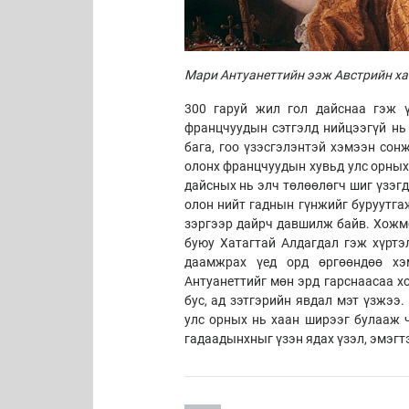
Мари Антуанеттийн ээж Австрийн ха
300 гаруй жил гол дайснаа гэж 
францчуудын сэтгэлд нийцээгүй нь
бага, гоо үзэсгэлэнтэй хэмээн сон
олонх францчуудын хувьд улс орных
дайсных нь элч төлөөлөгч шиг үзэг
олон нийт гаднын гүнжийг буруутгаж
зэргээр дайрч давшилж байв. Хожмо
буюу Хатагтай Алдагдал гэж хүртэ
даамжрах үед орд өргөөндөө хэ
Антуанеттийг мөн эрд гарснаасаа х
бус, ад зэтгэрийн явдал мэт үзжээ.
улс орных нь хаан ширээг булааж ч
гадаадынхныг үзэн ядах үзэл, эмэгтэ