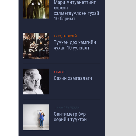
Мари Антуанеттийг
хэрхэн
хэлмэгдүүлсэн тухай
10 баримт
ТҮҮХ, ГАЗАРЗҮЙ
Түүхэн дэх хамгийн
чухал 10 уулзалт
ХҮМҮҮС
Сахин хамгаалагч
ШИНЖЛЭХ УХААН
Сантиметр бүр
өөрийн түүхтэй