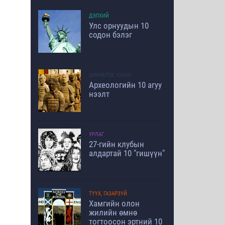
ДЭЛХИЙ
Улс орнуудын 10
содон бэлэг
ШИНЖЛЭХ УХААН
Археологийн 10 агуу
нээлт
УРЛАГ
27-гийн клубын
алдартай 10 "гишүүн"
ТҮҮХ, ГАЗАРЗҮЙ
Хамгийн олон
жилийн өмнө
тогтоосон эртний 10