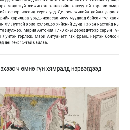
 эрх мэдэлгүй жижигхэн ханлигийн ханхүүтэй гэрлэж амар
нийг өсвөр насанд хүрэх үед Долоон жилийн дайны дараах
рийн харилцаа урьдынхаасаа илүү муудаад байсан тул хаан
ан XV Луитай яриа хэлэлцээ хийсний дүнд 13-хан настайд нь
тавиулжээ. Мария Антония 1770 оны дөрөвдүгээр сарын 19-
I Луитэй гэрлэж, Мари Антуанетт гэх франц нэртэй болсон
ед дөнгөж 15-тай байлаа.
рэхээс ч өмнө гүн хямралд нэрвэгдээд