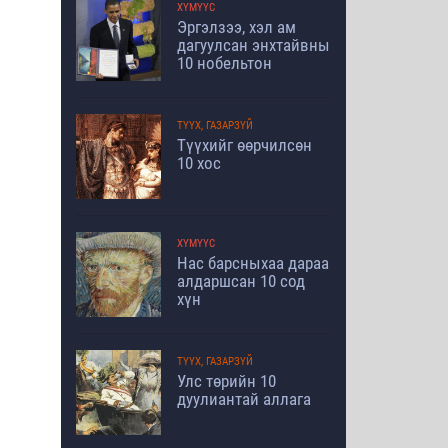
ХҮМҮҮС
Эргэлзээ, хэл ам
дагуулсан энхтайвны
10 нобельтон
ТҮҮХ, ГАЗАРЗҮЙ
Түүхийг өөрчилсөн
10 хос
ХҮМҮҮС
Нас барсныхаа дараа
алдаршсан 10 сод
хүн
ТҮҮХ, ГАЗАРЗҮЙ
Улс төрийн 10
дуулиантай аллага