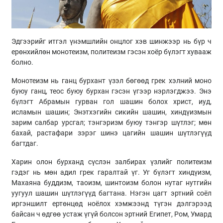
Эдгээрийг итгэл үнэмшлийн онцлог хэв шинжээр нь бүр ч
ерөнхийлөн монотеизм, политеизм гэсэн хоёр бүлэгт хувааж
болно.
Монотеизм нь ганц бурхант үзэл бөгөөд грек хэлний моно
буюу ганц, теос буюу бурхан гэсэн үгээр нэрлэгджээ. Энэ
бүлэгт Абрамын гурван гол шашин болох христ, иуд,
исламын шашин; Энэтхэгийн сикийн шашин, хиндүизмын
зарим салбар урсгал; тэнгэризм буюу тэнгэр шүтлэг; мөн
бахай, растафари зэрэг шинэ цагийн шашин шүтлэгүүд
багтдаг.
Харин олон бурханд сүслэн залбирах үзлийг политеизм
гэдэг нь мөн адил грек гаралтай үг. Уг бүлэгт хиндүизм,
Махаяна буддизм, таоизм, шинтоизм болон нутаг нутгийн
уугуул шашин шүтлэгүүд багтана. Нэгэн цагт эртний соёл
иргэншилт ертөнцөд ноёлох хэмжээнд түгэн дэлгэрээд
байсан ч өдгөө устаж үгүй болсон эртний Египет, Ром, Умард