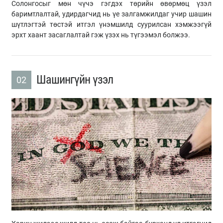
Солонгосыг мөн чүчэ гэгдэх төрийн өвөрмөц үзэл
баримтлалтай, удирдагчид нь үе залгамжилдаг учир шашин
шүтлэгтэй төстэй итгэл үнэмшилд суурилсан хэмжээгүй
эрхт хаант засаглалтай гэж үзэх нь түгээмэл болжээ.
Шашингүйн үзэл
02