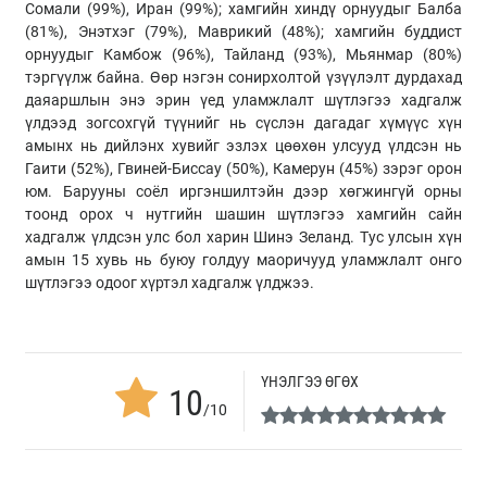
Сомали (99%), Иран (99%); хамгийн хиндү орнуудыг Балба
(81%), Энэтхэг (79%), Маврикий (48%); хамгийн буддист
орнуудыг Камбож (96%), Тайланд (93%), Мьянмар (80%)
тэргүүлж байна. Өөр нэгэн сонирхолтой үзүүлэлт дурдахад
даяаршлын энэ эрин үед уламжлалт шүтлэгээ хадгалж
үлдээд зогсохгүй түүнийг нь сүслэн дагадаг хүмүүс хүн
амынх нь дийлэнх хувийг эзлэх цөөхөн улсууд үлдсэн нь
Гаити (52%), Гвиней-Биссау (50%), Камерун (45%) зэрэг орон
юм. Барууны соёл иргэншилтэйн дээр хөгжингүй орны
тоонд орох ч нутгийн шашин шүтлэгээ хамгийн сайн
хадгалж үлдсэн улс бол харин Шинэ Зеланд. Тус улсын хүн
амын 15 хувь нь буюу голдуу маоричууд уламжлалт онго
шүтлэгээ одоог хүртэл хадгалж үлджээ.
ҮНЭЛГЭЭ ӨГӨХ
10
/10