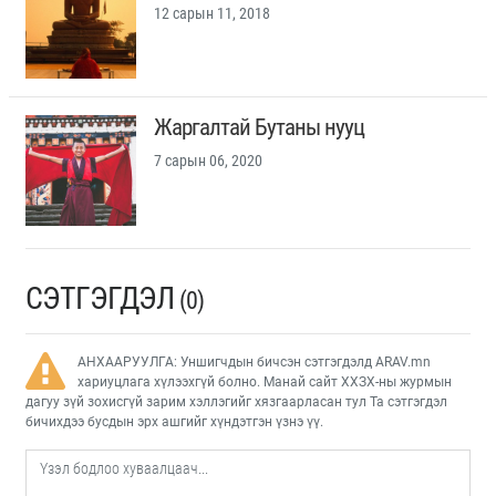
12 сарын 11, 2018
Жаргалтай Бутаны нууц
7 сарын 06, 2020
СЭТГЭГДЭЛ
(0)
АНХААРУУЛГА: Уншигчдын бичсэн сэтгэгдэлд ARAV.mn
хариуцлага хүлээхгүй болно. Манай сайт ХХЗХ-ны журмын
дагуу зүй зохисгүй зарим хэллэгийг хязгаарласан тул Та сэтгэгдэл
бичихдээ бусдын эрх ашгийг хүндэтгэн үзнэ үү.