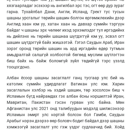
хязгаарладаг эсэхээр нь ангилбал эрс тэс, огт өөр дүр зураг
гарна. Тухайлбал Дани, Англи, Исланд, Грект тус тусын
шашны урсгалыг төрийн шашин болгон өргөмжлөхийн дээр
Англид хаан юм уу, хатан хаан нь давхар сүмийн тэргүүн
байдаг ч шашны эрх чөлөөг ихэд эрхэмлэдэг тул иргэдийнх
нь дийлэнх нь төрийн шашнаа шүтдэггүй юм уу, эсвэл огт
шашин шүтдэггүй байх жишээтэй. Гэтэл Саудын Араб, Иран
зэрэг оронд төрийн шашин нь ард иргэдийн өдөр тутмын
амьдралтай салшгүй холбоотой бөгөөд муслим шүтлэгтэн
биш байх нь байж боломгүй зүйл төдийгүй тэрс үзэлд
тооцогдоно.
Албан ёсоор шашны засаглалт ганц тусгаар улс бий нь
католик сүмийн удирдлагат Ватикан улс юм. Харин
засаглалын хэлбэр нь хэдий шашин, төр хосолсон биш ч
Исламын бүгд найрамдах гэх албан ёсны нэршилтэй Иран,
Мавритан, Пакистан гэсэн гурван улс байна. Мөн
Афганистан улс 2021 онд талибуудын мэдэлд шилжсэнээр
Исламын эмирт улс нэртэй болсон бол Гамби, Саудын
Арабыг нэрэн дээрээ өөр боловч бодит байдал дээр шашны
хэмжээгүй засаглалт улс гэж үздэг судлаачид бий. Хойд