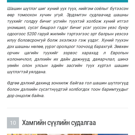
Шашин шүтлэг шиг хүний үүх түүх, нийгэм соёлыг бүтээсэн
өөр томоохон хүчин үгүй. Эрдэмтэн судлаачид шашны
түүхийг голдуу бичиг үсгийн түүхтэй холбож хүний итгэл
үнэмшил, сүсэг бишрэл гэдэг бичиг үсэг үүссэн үеэс буюу
одоогоос 5200 гаруй жилийн тэртээгээс эрт балрын үеэсээ
илүү боловсронгуй болж эхэлжээ гэж үздэг. Хүний түүхэн
дэх шашны нөлөө, үүрэг оролцоог тоочоод барахгүй. Зөвхөн
орчин цагийн түүхийг зэрвэс харахад л Европын
колоничлол, дэлхийн их дайн дажнууд, даяарчлал, шинэ
үеийн олон улсын эдийн засгийн түүх хүртэл шашин
шүтлэгтэй уялдана.
Өдгөө дэлхий дахинд зонхилж байгаа гол шашин шүтлэгүүд
болон дэлхийн сүсэгтнүүдтэй холбогдох тоон баримтуудыг
дор онцолж байна.
Хамгийн сүүлийн судалгаа
10