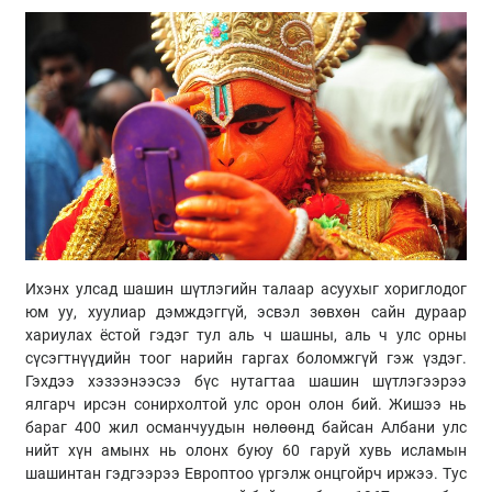
Ихэнх улсад шашин шүтлэгийн талаар асуухыг хориглодог
юм уу, хуулиар дэмждэггүй, эсвэл зөвхөн сайн дураар
хариулах ёстой гэдэг тул аль ч шашны, аль ч улс орны
сүсэгтнүүдийн тоог нарийн гаргах боломжгүй гэж үздэг.
Гэхдээ хэзээнээсээ бүс нутагтаа шашин шүтлэгээрээ
ялгарч ирсэн сонирхолтой улс орон олон бий. Жишээ нь
бараг 400 жил османчуудын нөлөөнд байсан Албани улс
нийт хүн амынх нь олонх буюу 60 гаруй хувь исламын
шашинтан гэдгээрээ Европтоо үргэлж онцгойрч иржээ. Тус