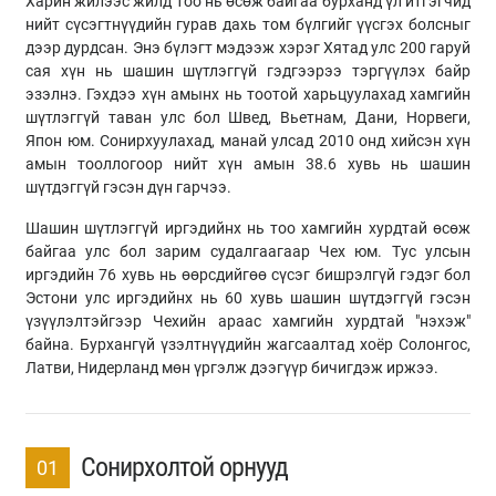
Харин жилээс жилд тоо нь өсөж байгаа бурханд үл итгэгчид
нийт сүсэгтнүүдийн гурав дахь том бүлгийг үүсгэх болсныг
дээр дурдсан. Энэ бүлэгт мэдээж хэрэг Хятад улс 200 гаруй
сая хүн нь шашин шүтлэггүй гэдгээрээ тэргүүлэх байр
эзэлнэ. Гэхдээ хүн амынх нь тоотой харьцуулахад хамгийн
шүтлэггүй таван улс бол Швед, Вьетнам, Дани, Норвеги,
Япон юм. Сонирхуулахад, манай улсад 2010 онд хийсэн хүн
амын тооллогоор нийт хүн амын 38.6 хувь нь шашин
шүтдэггүй гэсэн дүн гарчээ.
Шашин шүтлэггүй иргэдийнх нь тоо хамгийн хурдтай өсөж
байгаа улс бол зарим судалгаагаар Чех юм. Тус улсын
иргэдийн 76 хувь нь өөрсдийгөө сүсэг бишрэлгүй гэдэг бол
Эстони улс иргэдийнх нь 60 хувь шашин шүтдэггүй гэсэн
үзүүлэлтэйгээр Чехийн араас хамгийн хурдтай "нэхэж"
байна. Бурхангүй үзэлтнүүдийн жагсаалтад хоёр Солонгос,
Латви, Нидерланд мөн үргэлж дээгүүр бичигдэж иржээ.
Сонирхолтой орнууд
01