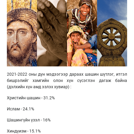
2021-2022 оны дүн мэдээгээр дараах шашин шүтлэг, итгэл
бишрэлийг хамгийн олон хүн сүсэглэн дагаж байна
(дэлхийн хүн амд эзлэх хувиар) :
Христийн шашин - 31.2%
Ислам - 24.1%
Шашингүйн үзэл - 16%
Хиндүизм - 15.1%