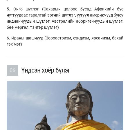
5. Онго шүтлэг (Сахарын цөлөөс бусад Африкийн бүс
нутгуудаас гаралтай эртний шүтлэг, уугуул америкчууд буюу
индианчуудын шүтлэг, Австралийн аборигенчуудын шүтлэг,
бөө мөргөл, тэнгэр шүтлэг)
6. Ираны шашнууд (Зороастризм, езидизм, ярсанизм, бахай
гэх мэт)
Үндсэн хоёр бүлэг
06