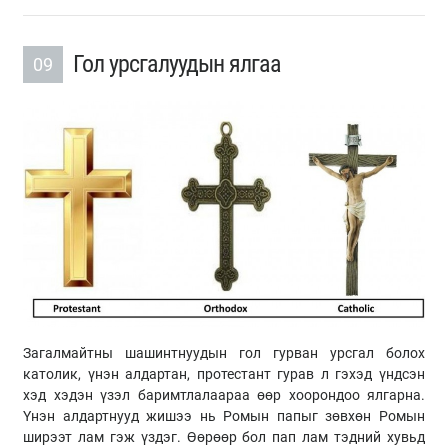
Гол урсгалуудын ялгаа
09
Загалмайтны шашинтнуудын гол гурван урсгал болох
католик, үнэн алдартан, протестант гурав л гэхэд үндсэн
хэд хэдэн үзэл баримтлалаараа өөр хоорондоо ялгарна.
Үнэн алдартнууд жишээ нь Ромын папыг зөвхөн Ромын
ширээт лам гэж үздэг. Өөрөөр бол пап лам тэдний хувьд