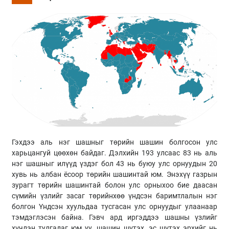
Гэхдээ аль нэг шашныг төрийн шашин болгосон улс
харьцангуй цөөхөн байдаг. Дэлхийн 193 улсаас 83 нь аль
нэг шашныг илүүд үздэг бол 43 нь буюу улс орнуудын 20
хувь нь албан ёсоор төрийн шашинтай юм. Энэхүү газрын
зурагт төрийн шашинтай болон улс орныхоо бие даасан
сүмийн үзлийг засаг төрийнхөө үндсэн баримтлалын нэг
болгон Үндсэн хуульдаа тусгасан улс орнуудыг улаанаар
тэмдэглэсэн байна. Гэвч ард иргэддээ шашны үзлийг
хүчлэн тулгадаг юм уу, шашин шүтэх, эс шүтэх эрхийг нь