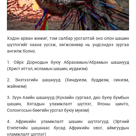
Хэдэн арван жижиг, том салбар урсгалтай энэ олон шашин
шүтлэгийг хаана үүсэж, хөгжсөнөөр нь үндсэндээ зургаа
ангилж болно.
1. Ойрх Дорнодын буюу Абрахамын/Абрамын шашнууд
(Христ итгэл, исламын шашин, иудаизм)
2. Энэтхэгийн шашнууд (Хиндүизм, буддизм, сикизм,
жайнизм)
3. Зүүн Азийн шашнууд (Күнзийн сургаал, дао буюу бумбын
шашин, Хятадын уламжлалт шүтлэг, Японы шинто,
Солонгосын бөөгийн урсгал буюу муизм)
4. Африкийн уламжлалт шашин шүтлэгүүд (Эртний
Египетийн шашнаас бусад Африкийн овог, аймгуудын
уламжлалт шүтлэг)