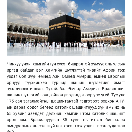
Чинхүү үнэн, хамгийн гүн сүсэг бишрэлтэй хүмүүс аль улсын
иргэд байдаг вэ? Хамгийн шүтлэгтэй тивийг Африк гэж
үздэг бол Зүүн өмнөд Ази, Өмнөд Америк, өмнөд Европын
орнууд түүхийнхээ туршид шашин шүтлэгийг ямагт
чухалчилж иржээ. Тухайлбал Өмнөд Америкт Бразил шиг
шашин шүтлэгийг онцгойлон дээдэлдэг өөр улс үгүй. Тус улс
175 сая загалмайтны шашинтантай гэдгээрээ зөвхөн АНУ-
ын дараа ордог бөгөөд католик шашинтнууд хүн амынх нь
65 хувийг эзэлдэг, дэлхийн хамгийн том католик шашинт
орон юм. Бразилчуудын 85 хувь нь итгэл бишрэлээ
амьдралынх нь салшгүй нэг хэсэг гэж үздэг гэсэн судалгаа