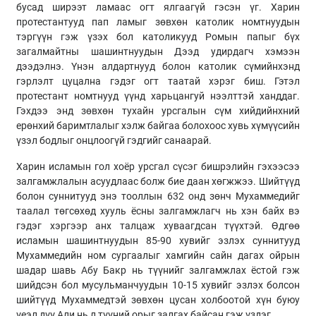
бусад ширээт ламаас огт ялгаагүй гэсэн үг. Харин
протестантууд пап ламыг зөвхөн католик номтнуудын
тэргүүн гэж үзэх бол католикууд Ромын папыг бүх
загалмайтны шашинтнуудын Дээд удирдагч хэмээн
дээдэлнэ. Үнэн алдартнууд болон католик сүмийнхэнд
гэрлэлт цуцална гэдэг огт таатай хэрэг биш. Гэтэл
протестант номтнууд үүнд харьцангуй нээлттэй ханддаг.
Гэхдээ энд зөвхөн тухайн урсгалын сүм хийдийнхний
ерөнхий баримтлалыг хэлж байгаа болохоос хувь хүмүүсийн
үзэл бодлыг онцлоогүй гэдгийг санаарай.
Харин исламын гол хоёр урсгал сүсэг бишрэлийн гэхээсээ
залгамжлалын асуудлаас болж бие даан хөгжжээ. Шийтүүд
болон суннитууд энэ тооллын 632 онд зөнч Мухаммедийг
таалал төгсөхөд хууль ёсны залгамжлагч нь хэн байх вэ
гэдэг хэргээр анх талцаж хуваагдсан түүхтэй. Өдгөө
исламын шашинтнуудын 85-90 хувийг эзлэх суннитууд
Мухаммедийн ном сургаалыг хамгийн сайн дагах ойрын
шадар шавь Абу Бакр нь түүнийг залгамжлах ёстой гэж
шийдсэн бол мусульманчуудын 10-15 хувийг эзлэх болсон
шийтүүд Мухаммедтэй зөвхөн цусан холбоотой хүн буюу
үеэл дүү Али нь л түүний орыг залгах байсан гэж үздэг.