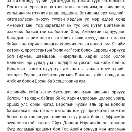
эхтэй бөгөөд түүнийг дагагчдыг протестантууд гэх болжээ.
Протестант урсгал нь дотроо мөн лютеранизм, англиканизм,
кальвинизм гэхчлэн цааш задарна. Ватиканы эрх мэдлийг
хязгаарласан энэхүү түүхэн явдлын ул мөр өдгөө Хойд
Америкт мөн тод харагддаг нь тус бүс нутаг Британийн
эзэмшил байсантай холбоотой. Хойд Америкийн орнуудаас
Канадын зарим хэсэгт католик шашинтнууд одоо ч олонх
байдаг нь харин Францын колоничлолын нөлөө юм. Яг ийм
католик, протестантын "холимог" гэж болох Европын орнууд
бол Герман, Швейцарь, Нидерланд. Харин Орос болон
Балканы орнуудад үнэн алдартны урсгал зонхилж байна.
Исламын шашинтнууд хүн амынх нь талаас илүү хувийг
эзэлдэг Европын хоёрхон улс мөн Балканы хойгт оршдог нь
Албани болон Босни ба Херцеговина юм.
Африкийн хойд хагас бүхэлдээ исламын шашинт орнууд
болохыг та харж байгаа байх. Харин Сахарын цөлөөс урагш
орших улс орны иргэд Европын чухам аль орны колони
байснаасаа шалтгаалж католик юм уу, протестант номтон
болон өөр хоорондоо холилдон сууцгааж байна. Африкийн
зүүн хэсэгтэй залгаа Ойрх Дорнод Израилийг эс тооцвол
бүгд исламын шашинт бол Төв Азийн орнууд мөн исламын