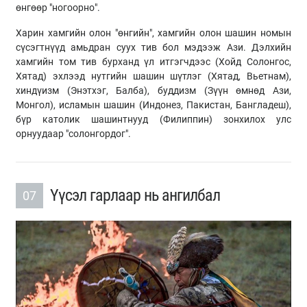
өнгөөр "ногоорно".
Харин хамгийн олон "өнгийн", хамгийн олон шашин номын
сүсэгтнүүд амьдран суух тив бол мэдээж Ази. Дэлхийн
хамгийн том тив бурханд үл итгэгчдээс (Хойд Солонгос,
Хятад) эхлээд нутгийн шашин шүтлэг (Хятад, Вьетнам),
хиндүизм (Энэтхэг, Балба), буддизм (Зүүн өмнөд Ази,
Монгол), исламын шашин (Индонез, Пакистан, Бангладеш),
бүр католик шашинтнууд (Филиппин) зонхилох улс
орнуудаар "солонгордог".
Үүсэл гарлаар нь ангилбал
07