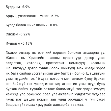
Буддизм - 6.9%
Ардын, уламжлалт шүтлэг - 5.7%
Бусад болон шинэ шашин - 0.8%
Сикизм - 0.29%
Иудаизм - 0.18%
Гэхдээ эдгээр нь ерөнхий нэршил болохыг анхаарна уу.
Жишээ нь Христийн шашны сүсэгтнүүд дотор үнэн
алдартан, католик, протестант номтнууд; исламын
шашинтнууд дотор сунни болон шийтүүд, мөн ибади зэрэг
их, бага салбар урсгалынхан цөм багтсан болно. Шашингүйн
үзэлтнүүдийн гэх 16 хувь дотор ч мөн атеизм буюу бурхан
огт байхгүй гэх үзэлд итгэгчид, агностик үзэлтнүүд буюу
бурхан байвч түүнийг батлах боломжгүй гэж үздэг хүмүүс,
нэмээд улс орныхоо соёл уламжлалыг хүндэтгэх үүднээс
ямар нэг шашин номын зан үйлд оролцдог ч гүн сүсэг
бишрэлгүй гэгдэх хүмүүсийг давхар багтаажээ.