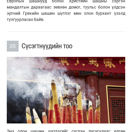
Европын шашнууд болон Христийн шашны сэргэн
мандалтын дараагаас зөвхөн домог, туульс болон үлдсэн
эртний Грекийн шашин шүтлэг мөн олон бурхант үзэлд
тулгуурласан байв.
Сүсэгтнүүдийн тоо
05
Энэ олон шашин шүтлэгийг сүслэн дагагчдаас өдгөө