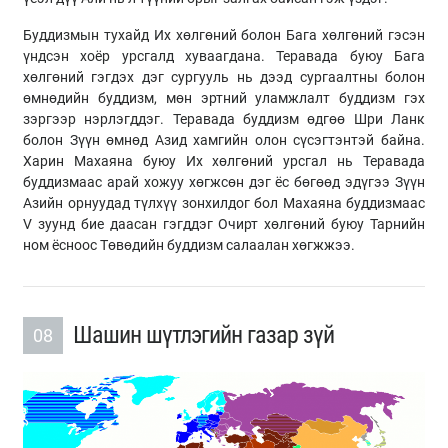
Буддизмын тухайд Их хөлгөний болон Бага хөлгөний гэсэн
үндсэн хоёр урсгалд хуваагдана. Теравада буюу Бага
хөлгөний гэгдэх дэг сургууль нь дээд сургаалтны болон
өмнөдийн буддизм, мөн эртний уламжлалт буддизм гэх
зэргээр нэрлэгддэг. Теравада буддизм өдгөө Шри Ланк
болон Зүүн өмнөд Азид хамгийн олон сүсэгтэнтэй байна.
Харин Махаяна буюу Их хөлгөний урсгал нь Теравада
буддизмаас арай хожуу хөгжсөн дэг ёс бөгөөд эдүгээ Зүүн
Азийн орнуудад түлхүү зонхилдог бол Махаяна буддизмаас
V зуунд бие даасан гэгддэг Очирт хөлгөний буюу Тарнийн
ном ёсноос Төвөдийн буддизм салаалан хөгжжээ.
Шашин шүтлэгийн газар зүй
08