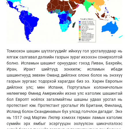
Томоохон шашин шүтлэгүүдийг ийнхүү гол урсгалуудаар нь
ялгаж салгавал дэлхийн газрын зураг ихээхэн сонирхолтой
болно. Исламын шашинт орнуудаас гэхэд Ливан, Бахрейн,
Иран, Иракт шийтүүд зонхилж; исламын ибади
шашинтнууд зөвхөн Оманд дийлэнх олонх болох нь энэхүү
газрын зургаас тодорхой харагдах биз ээ. Харин Европын
дийлэнх улс; мөн Испани, Португалын колоничлолын
нөлөөгөөр Өмнөд Америкийн ихэнх улс католик шашинтай
бол Европт ноёлох загалмайтны шашны удаах урсгал нь
протестант юм. Протестант урсгалыг Их Британи, Финланд,
Исланд болон Скандинавын бүх улсад голчлон дагадаг. Энэ
нь 1517 онд Мартин Лютер хэмээх герман ламын католик
сүмийн эрх ямбыг эсэргүүцэн эхлүүлсэн шинэчлэлээс