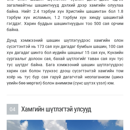
загалмайтны шашинтнууд дэлхий дээр хамгийн олуулаа
байна. Нийт 2.4 тэрбум хүн Христийн шашинтан бол 1.8
тэрбум хүн исламын, 1.2 тэрбум хүн хиндү шашинтай
гэгддэг. Харин буддын шашинтнуудын тоо 500 сая орчим
байна.
Дунд хэмжээний шашин шүтлэгүүдээс хамгийн олон
сүсэгтэнтэй нь 173 сая хүн дагадаг бумбын шашин, 100 сая
хүн дагадаг шинто бол иудийн шашныг 15 сая хүн, Күнзийн
сургаалыг долоон сая, бахай шүтлэгийг таван сая хүн тус
тус шүтдэг байна. Бага хэмжээний шашин шүтлэгүүдээс
харин сая болон түүнээс дээш сүсэгтэнтэй хамгийн том
хоёр нь тус бүр сая гаруй дагагчтай неопаганизм (шинэ
үеийн бөө мөргөл) болон анимизм (сүнс шүтэх үзэл) юм.
Хамгийн шүтлэгтэй улсууд
04