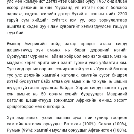
улс мөн коммунист дэглэмтэй байхдаа буюу 1967 онд албан
ёсоор дэлхийн анхны "бурханд үл итгэгч орон" болсноо
зарлаж, хэдхэн жилийн дотор бүхий л шашны нийт 2200
гаруй сүм хийдийг сүйтгэх юм уу, өөр зориулалтаар
ашиглан; хэдэн зуун лам хуврагийг хэлмэгдүүлсэн гашуун
түүх бий.
Өмнөд Америкийн хойд захад оршдог атлаа хиндү
шашинтнууд хүн амынх нь бараг дөрөвний нэгийг
бүрдүүлдэг Суринам, Гайана хоёр бол өөр нэг жишээ. Энэ нь
мэдээж хэрэг Британийн эзэнт гүрний үеэс улбаатай юм.
Тус тивд орших өөр нэг сонирхолтой улс нь Уругвай бөгөөд
тус улс дэлхийн хамгийн католик, хамгийн сүсэг бишрэл
ихтэй бүс нутагт байх атлаа хүн амынх нь 42 хувь нь шашин
шүтдэггүй гэсэн судалгаа байдаг. Харин хиндү шашинтнууд
хүн амынх нь 50 орчим хувийг бүрдүүлдэг Маврикий
католик шашинтнууд зонхилдог Африкийн өмнөд хэсэгт
оршдогоороо мөн онцгойрно.
Хүн амд эзлэх тухайн шашны сүсэгтний хувиар тооцвол
хамгийн католик орнуудыг Ватикан (100%), Самоа (100%),
Румын (99%); хамгийн муслим орнуудыг Афганистан (100%),