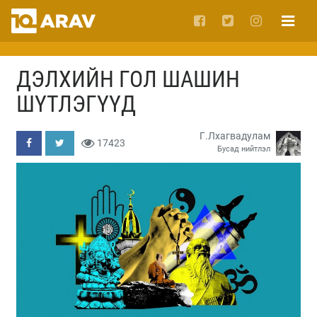
ДЭЛХИЙН ГОЛ ШАШИН
ШҮТЛЭГҮҮД
Г.Лхагвадулам
17423
Бусад нийтлэл