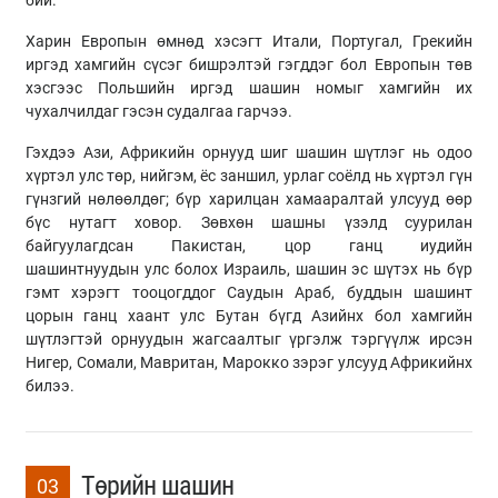
бий.
Харин Европын өмнөд хэсэгт Итали, Португал, Грекийн
иргэд хамгийн сүсэг бишрэлтэй гэгддэг бол Европын төв
хэсгээс Польшийн иргэд шашин номыг хамгийн их
чухалчилдаг гэсэн судалгаа гарчээ.
Гэхдээ Ази, Африкийн орнууд шиг шашин шүтлэг нь одоо
хүртэл улс төр, нийгэм, ёс заншил, урлаг соёлд нь хүртэл гүн
гүнзгий нөлөөлдөг; бүр харилцан хамааралтай улсууд өөр
бүс нутагт ховор. Зөвхөн шашны үзэлд суурилан
байгуулагдсан Пакистан, цор ганц иудийн
шашинтнуудын улс болох Израиль, шашин эс шүтэх нь бүр
гэмт хэрэгт тооцогддог Саудын Араб, буддын шашинт
цорын ганц хаант улс Бутан бүгд Азийнх бол хамгийн
шүтлэгтэй орнуудын жагсаалтыг үргэлж тэргүүлж ирсэн
Нигер, Сомали, Мавритан, Марокко зэрэг улсууд Африкийнх
билээ.
Төрийн шашин
03