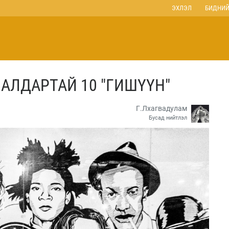
ЭХЛЭЛ
БИДНИЙ
 АЛДАРТАЙ 10 "ГИШҮҮН"
Г.Лхагвадулам
Бусад нийтлэл