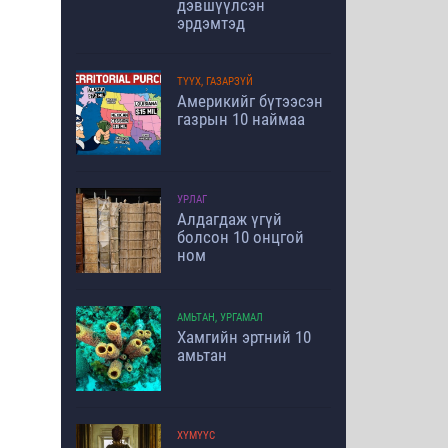
дэвшүүлсэн
эрдэмтэд
ТҮҮХ, ГАЗАРЗҮЙ
Америкийг бүтээсэн
газрын 10 наймаа
УРЛАГ
Алдагдаж үгүй
болсон 10 онцгой
ном
АМЬТАН, УРГАМАЛ
Хамгийн эртний 10
амьтан
ХҮМҮҮС