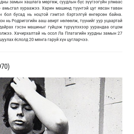
дны замын хашлага мөргөж, суудлын бүс зүүгээгүйн улмаас
 амьсгал хураажээ. Харин машинд түүнтэй цуг явсан таван
н бол бусад нь ноцтой гэмтэл бэртэлгүй өнгөрсөн байна.
он нь Родригогийн ааш авирт нөлөөлж, түүнийг уур уцаартай
 дайрах гэсэн машиныг гүйцэж түрүүлэхээр уурандаа огцом
олжээ. Хачирхалтай нь осол Ла Платагийн хурдны замын 27
шуулах ёслолд 20 мянга гаруй хүн цугларчээ.
970)