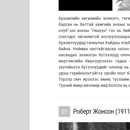
Бразилийн хөгжмийн зохиолч, төг
барсан нь баттай хамгийн анхны ал
клуб"-ын анхны "гишүүн" гэх нь би
сонгодог хөгжимтэй хослуулснаар
бразилчуудад таниулах Хайдны клуб
байна. Найман настайгаасаа эхлэн
насандаа зохиосон бүтээлүүд олон
мэргэжлийн бишгүүрчнээс гадна 
хүүгийнхээ бүтээлүүдийг олноор нь
үдэш гэрийнхэнтэйгээ оройн зоог б
Тэрээр эмч ирэхээс өмнө, тусламж
Түүний ямар өвчнөөр өөд болсон нь 
Роберт Жонсон (1911
07