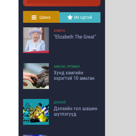
Шинэ
Их одтой
ХҮМҮҮС
"Elizabeth The Great"
АМЬТАН, УРГАМАЛ
Хүнд хамгийн
хэрэгтэй 10 амьтан
ДЭЛХИЙ
Дэлхийн гол шашин
шүтлэгүүд