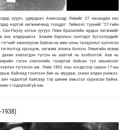
өлдөр хуурч, удирдаач Александр Левийг 27 насандаа нас
дар нэртэй хөгжимчинд тооцдог. Тиймээс түүнийг "27-гийн
й. Сан-Паулу хотын уугуул Леви Бразилийн ардын хөгжмийг
аа анх алдаршжээ. Хожим Европын сонгодог бүтээлүүдийг
 гэгчийг ажиллуулж байсан нь мөн олны талархлыг хүлээсэн
 тоглолтод оролцож, хөгжим зохиох болсон Левигийн өсвөр
 дахин хэвлэгдэн түгсэн нь аавтай нь холбоотой. Аав нь
өөрийн гэсэн хэвлэлийн газартай байсан тул авьяаслаг
 хэвлэн түгээсэн аж. Леви 1892 оны нэгдүгээр сарын 17-ны
арьж байгаад гэнэтхэн бие нь муудаж, ухаан алдан унажээ.
 авч чадалгүй байсаар тэр шөнөө амьсгал хураасан байна.
өнөө ч тодорхойгүй юм.
-1938)