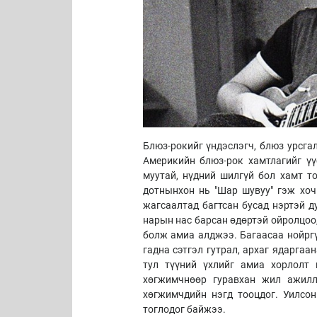
Блюз-рокийг үндэслэгч, блюз урсга
Америкийн блюз-рок хамтлагийг үүс
муутай, нүдний шилгүй бол хамт т
дотнынхон нь "Шар шувуу" гэж хоч
жагсаалтад багтсан бусад нэртэй д
нарын нас барсан өдөртэй ойролцоо
болж амиа алджээ. Багаасаа нойрг
гадна сэтгэл гутрал, архаг ядарга
тул түүний үхлийг амиа хорлолт 
хөгжимчнөөр гуравхан жил ажилл
хөгжимчдийн нэгд тооцдог. Уилсон
тоглодог байжээ.