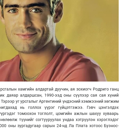
урсгалын хамгийн алдартай дуучин, ая зохиогч Родриго ганц
ик даяар алдаршсан, 1990-ээд оны сүүлээр сая сая хүний
. Тэрээр уг урсгалыг Аргентиний үндэсний хэмжээний хөгжим
нигдахад нь голлох үүрэг гүйцэтгэжээ. Гэвч цэнгэлдэх
үүргэдэг томоохон тоглолт, цомгийн ажлын шахуу хуваарь
нөлөөлж түүнийг согтууруулах ундаа хэтрүүлэн хэрэглэдэг
000 оны зургадугаар сарын 24-нд Ла Плата хотоос Буэнос-