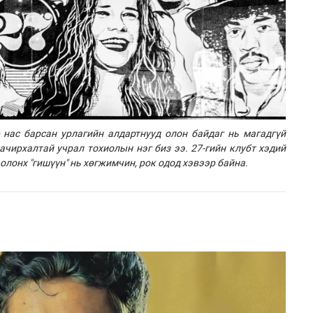
 нас барсан урлагийн алдартнууд олон байдаг нь магадгүй
хачирхалтай учрал тохиолын нэг биз ээ. 27-гийн клубт хэдий
олонх "гишүүн" нь хөгжимчин, рок одод хэвээр байна.