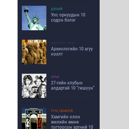
ДЭЛХИЙ
Улс орнуудын 10
содон бэлэг
ШИНЖЛЭХ УХААН
Археологийн 10 агуу
нээлт
УРЛАГ
27-гийн клубын
алдартай 10 "гишүүн"
ТҮҮХ, ГАЗАРЗҮЙ
Хамгийн олон
жилийн өмнө
тогтоосон эртний 10