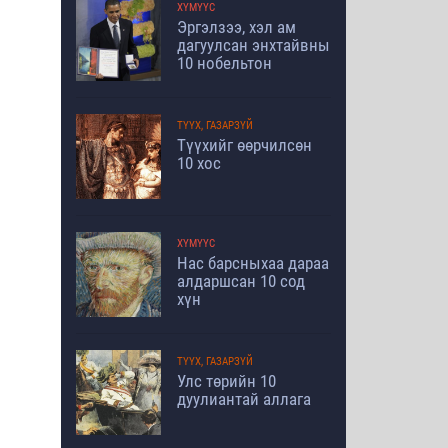
ХҮМҮҮС
Эргэлзээ, хэл ам
дагуулсан энхтайвны
10 нобельтон
ТҮҮХ, ГАЗАРЗҮЙ
Түүхийг өөрчилсөн
10 хос
ХҮМҮҮС
Нас барсныхаа дараа
алдаршсан 10 сод
хүн
ТҮҮХ, ГАЗАРЗҮЙ
Улс төрийн 10
дуулиантай аллага