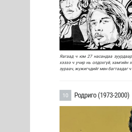
Яагаад ч юм 27 насандаа зуурдаар
хэзээ ч учир нь олдохгүй, хамгийн 
зураач, жүжигчдийг мөн багтаадаг ч 
Родриго (1973-2000)
10