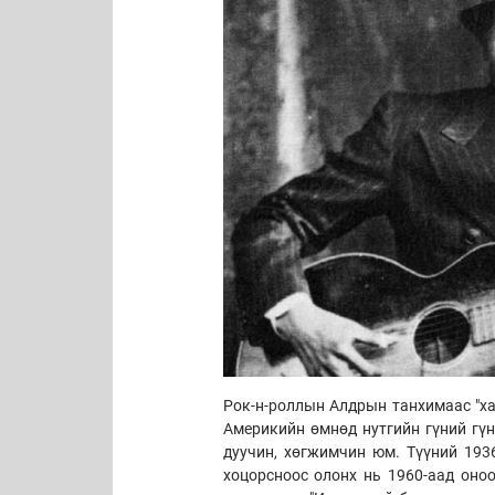
Рок-н-роллын Алдрын танхимаас "х
Америкийн өмнөд нутгийн гүний гү
дуучин, хөгжимчин юм. Түүний 193
хоцорсноос олонх нь 1960-аад оно