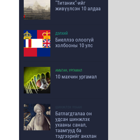
"Титаник"-ийг
живүүлсэн 10 алдаа
ДЭЛХИЙ
Биеллээ олоогүй
холбооны 10 улс
АМЬТАН, УРГАМАЛ
10 махчин ургамал
ШИНЖЛЭХ УХААН
Батлагдталаа он
удсан шинжлэх
ухааны санал,
таамгууд ба
тэдгээрийг анхлан