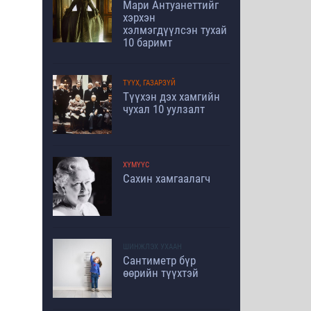
Мари Антуанеттийг
хэрхэн
хэлмэгдүүлсэн тухай
10 баримт
ТҮҮХ, ГАЗАРЗҮЙ
Түүхэн дэх хамгийн
чухал 10 уулзалт
ХҮМҮҮС
Сахин хамгаалагч
ШИНЖЛЭХ УХААН
Сантиметр бүр
өөрийн түүхтэй