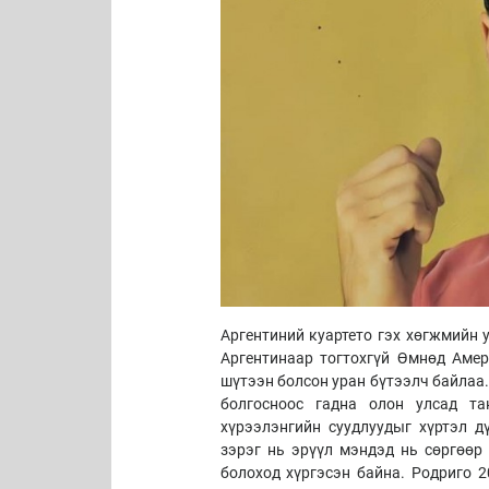
Аргентиний куартето гэх хөгжмийн 
Аргентинаар тогтохгүй Өмнөд Амер
шүтээн болсон уран бүтээлч байлаа
болгосноос гадна олон улсад та
хүрээлэнгийн суудлуудыг хүртэл д
зэрэг нь эрүүл мэндэд нь сөргөөр 
болоход хүргэсэн байна. Родриго 2