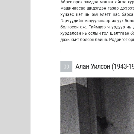
Айрес орох замдаа машинтайгаа хур
машинаасаа шидэгдэн газар дээрээ
хүнээс нэг нь эмнэлэгт нас барса
Гэрчүүдийн мэдүүлснээр их уух болс
болгосон аж. Тиймдээ ч урдуур нь
хурдалсан нь ослын гол шалтгаан б
дахь км-т болсон байна. Родригог ор
Алан Уилсон (1943-1
09