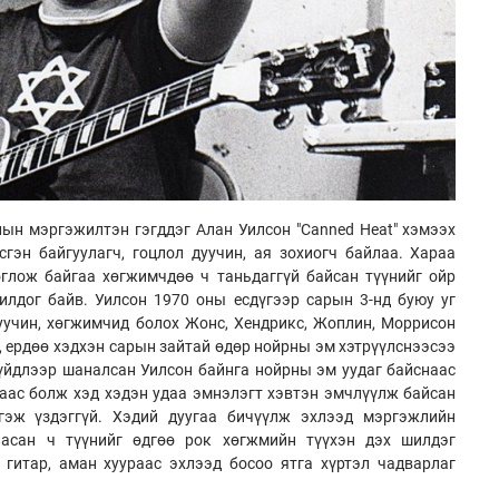
лын мэргэжилтэн гэгддэг Алан Уилсон "Canned Heat" хэмээх
гэн байгуулагч, гоцлол дуучин, ая зохиогч байлаа. Хараа
оглож байгаа хөгжимчдөө ч таньдаггүй байсан түүнийг ойр
илдог байв. Уилсон 1970 оны есдүгээр сарын 3-нд буюу уг
уучин, хөгжимчид болох Жонс, Хендрикс, Жоплин, Моррисон
, ердөө хэдхэн сарын зайтай өдөр нойрны эм хэтрүүлснээсээ
үйдлээр шаналсан Уилсон байнга нойрны эм уудаг байснаас
анаас болж хэд хэдэн удаа эмнэлэгт хэвтэн эмчлүүлж байсан
гэж үздэггүй. Хэдий дуугаа бичүүлж эхлээд мэргэжлийн
асан ч түүнийг өдгөө рок хөгжмийн түүхэн дэх шилдэг
 гитар, аман хуураас эхлээд босоо ятга хүртэл чадварлаг