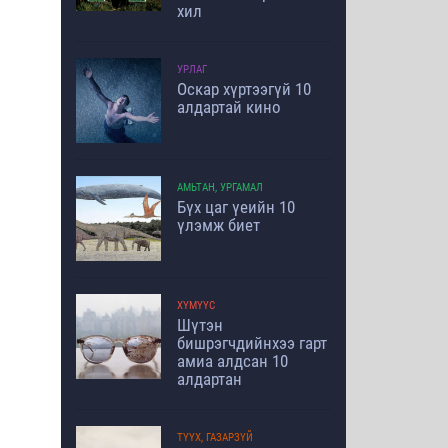
хил
УРЛАГ
Оскар хүртээгүй 10
алдартай кино
АМЬТАН, УРГАМАЛ
Бүх цаг үеийн 10
үлэмж биет
ХҮМҮҮС
Шүтэн
бишрэгчдийнхээ гарт
амиа алдсан 10
алдартан
ТҮҮХ, ГАЗАРЗҮЙ