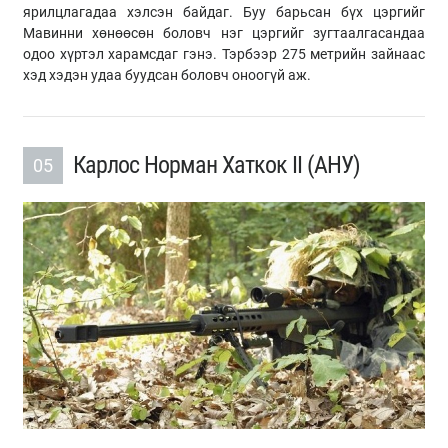
ярилцлагадаа хэлсэн байдаг. Буу барьсан бүх цэргийг
Мавинни хөнөөсөн боловч нэг цэргийг зугтаалгасандаа
одоо хүртэл харамсдаг гэнэ. Тэрбээр 275 метрийн зайнаас
хэд хэдэн удаа буудсан боловч оноогүй аж.
Карлос Норман Хаткок II (АНУ)
05