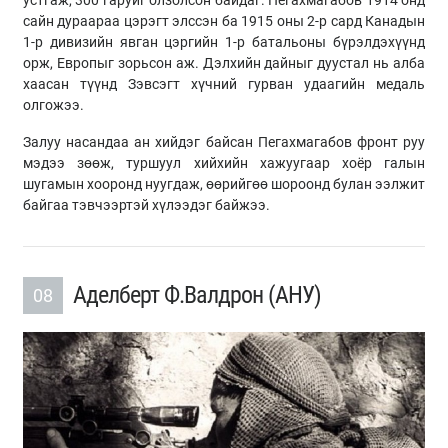
сайн дураараа цэрэгт элссэн ба 1915 оны 2-р сард Канадын
1-р дивизийн явган цэргийн 1-р батальоны бүрэлдэхүүнд
орж, Европыг зорьсон аж. Дэлхийн дайныг дуустал нь алба
хаасан түүнд Зэвсэгт хүчний гурван удаагийн медаль
олгожээ.
Залуу насандаа ан хийдэг байсан Пегахмагабов фронт руу
мэдээ зөөж, туршуул хийхийн хажуугаар хоёр галын
шугамын хооронд нуугдаж, өөрийгөө шороонд булан ээлжит
байгаа тэвчээртэй хүлээдэг байжээ.
Аделберт Ф.Валдрон (АНУ)
08