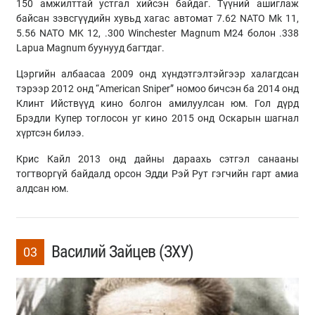
150 амжилттай устгал хийсэн байдаг. Түүний ашиглаж
байсан зэвсгүүдийн хувьд хагас автомат 7.62 NATO Mk 11,
5.56 NATO MK 12, .300 Winchester Magnum M24 болон .338
Lapua Magnum буунууд багтдаг.
Цэргийн албаасаа 2009 онд хүндэтгэлтэйгээр халагдсан
тэрээр 2012 онд “American Sniper” номоо бичсэн ба 2014 онд
Клинт Ийствүүд кино болгон амилуулсан юм. Гол дүрд
Брэдли Купер тоглосон уг кино 2015 онд Оскарын шагнал
хүртсэн билээ.
Крис Кайл 2013 онд дайны дараахь сэтгэл санааны
тогтворгүй байдалд орсон Эдди Рэй Рут гэгчийн гарт амиа
алдсан юм.
Василий Зайцев (ЗХУ)
03