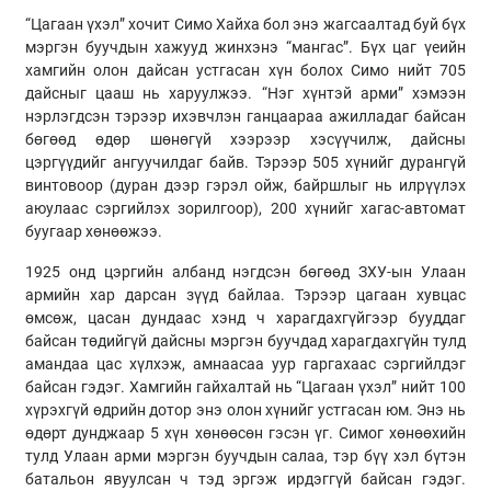
“Цагаан үхэл” хочит Симо Хайха бол энэ жагсаалтад буй бүх
мэргэн буучдын хажууд жинхэнэ “мангас”. Бүх цаг үеийн
хамгийн олон дайсан устгасан хүн болох Симо нийт 705
дайсныг цааш нь харуулжээ. “Нэг хүнтэй арми” хэмээн
нэрлэгдсэн тэрээр ихэвчлэн ганцаараа ажилладаг байсан
бөгөөд өдөр шөнөгүй хээрээр хэсүүчилж, дайсны
цэргүүдийг ангуучилдаг байв. Тэрээр 505 хүнийг дурангүй
винтовоор (дуран дээр гэрэл ойж, байршлыг нь илрүүлэх
аюулаас сэргийлэх зорилгоор), 200 хүнийг хагас-автомат
буугаар хөнөөжээ.
1925 онд цэргийн албанд нэгдсэн бөгөөд ЗХУ-ын Улаан
армийн хар дарсан зүүд байлаа. Тэрээр цагаан хувцас
өмсөж, цасан дундаас хэнд ч харагдахгүйгээр бууддаг
байсан төдийгүй дайсны мэргэн буучдад харагдахгүйн тулд
амандаа цас хүлхэж, амнаасаа уур гаргахаас сэргийлдэг
байсан гэдэг. Хамгийн гайхалтай нь “Цагаан үхэл” нийт 100
хүрэхгүй өдрийн дотор энэ олон хүнийг устгасан юм. Энэ нь
өдөрт дунджаар 5 хүн хөнөөсөн гэсэн үг. Симог хөнөөхийн
тулд Улаан арми мэргэн буучдын салаа, тэр бүү хэл бүтэн
батальон явуулсан ч тэд эргэж ирдэггүй байсан гэдэг.