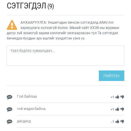
СЭТГЭГДЭЛ
(9)
АНХААРУУЛГА: Уншигчдын бичсэн сэтгэгдэлд ARAV.mn
хариуцлага хүлээхгүй болно. Манай сайт ХХЗХ-ны журмын
дагуу зүй зохисгүй зарим хэллэгийг хязгаарласан тул Та сэтгэгдэл
бичихдээ бусдын эрх ашгийг хүндэтгэн үзнэ үү.
Нийтлэх
Гоё байлаа
+1
гоё мэдээ байна.
+1
дасдасд
-1