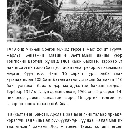
1949 онд АНУ-ын Орегон мужид төрсөн “Чак” хочит Түрүүч
Чарльз Бензамин Мавинни Вьетнамын дайны үеэр
Тэнгисийн цэргийн хүчинд алба хааж байжээ. Тэрбээр уг
дайнд хамгийн олон байг устгасан гэдэг рекордыг эзэмшдэг
мэргэн бууч юм. Нийт 16 сарын турш алба хаах
хугацаанддаа 103 байг баталгаатай устгасан ба дахин 216
байг устгасан байх өндөр магадлалтай байсан гэгддэг.
Тэрбээр 1967 оны зун армид элсэж, 1969 оны 2-р сарын 14-
ний өдөр дайсны салаатай таарч, 16 цэргийг толгой тус
газарт нь онож хөнөөсөн байдаг.
“Гайхалтай ан байсан. Арслан, зааны ангийн талаар яриад ч
хэрэггүй. Тэд чинь над руу буудахгүй шүү дээ. Надад маш их
таалагдсан” хэмээн Лос Анжелес Таймс сонинд өгсөн