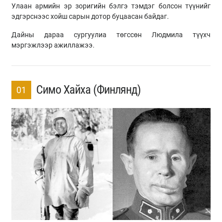
Улаан армийн эр зоригийн бэлгэ тэмдэг болсон түүнийг
эдгэрснээс хойш сарын дотор буцаасан байдаг.
Дайны дараа сургуулиа төгссөн Людмила түүхч
мэргэжлээр ажиллажээ.
Симо Хайха (Финлянд)
01