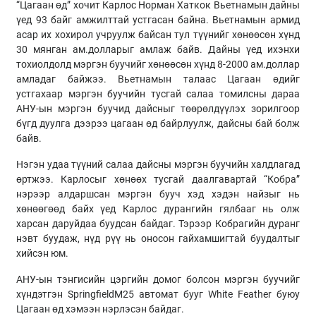
“Цагаан өд” хочит Карлос Норман Хаткок Вьетнамын дайны
үед 93 байг амжилттай устгасан байна. Вьетнамын армид
асар их хохирол учруулж байсан тул түүнийг хөнөөсөн хүнд
30 мянган ам.долларыг амлаж байв. Дайны үед ихэнхи
тохиолдолд мэргэн буучийг хөнөөсөн хүнд 8-2000 ам.доллар
амладаг байжээ. Вьетнамын талаас Цагаан өдийг
устгахаар мэргэн буучийн тусгай салаа томилсны дараа
АНУ-ын мэргэн буучид дайсныг төөрөлдүүлэх зорилгоор
бүгд дуулга дээрээ цагаан өд байрлуулж, дайсны бай болж
байв.
Нэгэн удаа түүний салаа дайсны мэргэн буучийн халдлагад
өртжээ. Карлосыг хөнөөх тусгай даалгавартай “Кобра”
нэрээр алдаршсан мэргэн бууч хэд хэдэн найзыг нь
хөнөөгөөд байх үед Карлос дурангийн гялбааг нь олж
харсан даруйдаа буудсан байдаг. Тэрээр Кобрагийн дуранг
нэвт буудаж, нүд рүү нь оносон гайхамшигтай буудалтыг
хийсэн юм.
АНУ-ын тэнгисийн цэргийн домог болсон мэргэн буучийг
хүндэтгэн SpringfieldM25 автомат бууг White Feather буюу
Цагаан өд хэмээн нэрлэсэн байдаг.