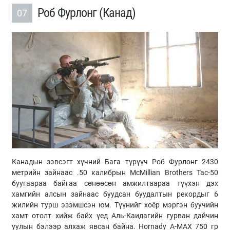
Роб Фурлонг (Канад)
07
Канадын зэвсэгт хүчний Бага түрүүч Роб Фурлонг 2430
метрийн зайнаас .50 калибрын McMillian Brothers Tac-50
буугаараа байгаа сөнөөсөн амжилтаараа түүхэн дэх
хамгийн алсын зайнаас буудсан буудалтын рекордыг 6
жилийн турш эзэмшсэн юм. Түүнийг хоёр мэргэн буучийн
хамт отолт хийж байх үед Аль-Каидагийн гурван дайчин
уулын бэлээр алхаж явсан байна. Hornady A-MAX 750 гр