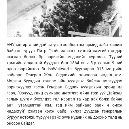
АНУ-ын иргэний дайны үеэр холбоотны армид алба хашиж
байсан түрүүч Питр Грэйс зэвсэгт хүчний хамгийн өндөр
шагнал болох Эр зоригийн медалийг хүртжээ. Түүний
хамгийн алдартай буудалт бол 1864 оны 5-р сарын 9-ний
өдөр өөрийнхөө BritishWhitworth буугаараа 915 метрийн
зайнаас Генерал Жон Седвикийг хөнөөсөн явдал юм.
Мэргэн буучдын галаас айн нуугдаж байсан цэргүүдээ
зоригжуулах гэсэн Генерал Седвик нуугдахын оронд ил
гарч, “Эрчүүд ганц сумнаас ингэтлээ айна гэж үү? Дайсны
галын шугам бүхэлдээ гал нээвэл та нар яах болж байна
аа? Гутамшигтай юм. Тэд ийм зайнаас заан ч онож
чадахгүй” хэмээн хэлж байв. Үхлээ дуудсан генералын
бурууг нотолж, түрүүч Грэйс зүүн нүднийх нь доохно талд нь
оносон байдаг.