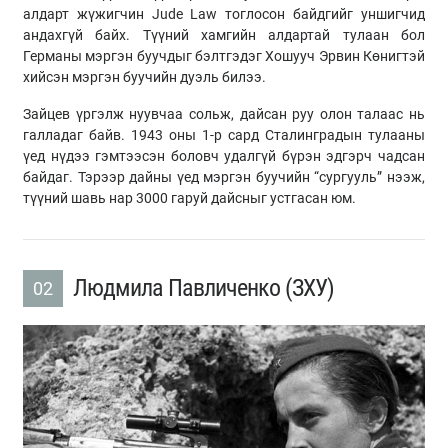
алдарт жүжигчин Jude Law тоглосон байдгийг уншигчид
андахгүй байх. Түүний хамгийн алдартай тулаан бол
Германы мэргэн буучдыг бэлтгэдэг Хошууч Эрвин Көнигтэй
хийсэн мэргэн буучийн дуэль билээ.
Зайцев үргэлж нуувчаа сольж, дайсан руу олон талаас нь
галладаг байв. 1943 оны 1-р сард Сталинградын тулааны
үед нүдээ гэмтээсэн боловч удалгүй бүрэн эдгэрч чадсан
байдаг. Тэрээр дайны үед мэргэн буучийн “сургууль” нээж,
түүний шавь нар 3000 гаруй дайсныг устгасан юм.
Людмила Павличенко (ЗХУ)
02