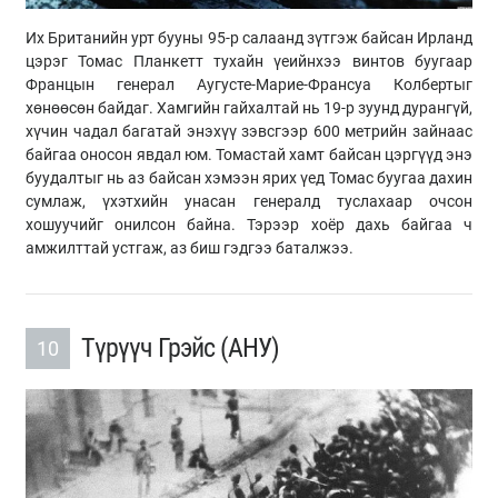
Их Британийн урт бууны 95-р салаанд зүтгэж байсан Ирланд
цэрэг Томас Планкетт тухайн үеийнхээ винтов буугаар
Францын генерал Аугусте-Марие-Франсуа Колбертыг
хөнөөсөн байдаг. Хамгийн гайхалтай нь 19-р зуунд дурангүй,
хүчин чадал багатай энэхүү зэвсгээр 600 метрийн зайнаас
байгаа оносон явдал юм. Томастай хамт байсан цэргүүд энэ
буудалтыг нь аз байсан хэмээн ярих үед Томас буугаа дахин
сумлаж, үхэтхийн унасан генералд туслахаар очсон
хошуучийг онилсон байна. Тэрээр хоёр дахь байгаа ч
амжилттай устгаж, аз биш гэдгээ баталжээ.
Түрүүч Грэйс (АНУ)
10