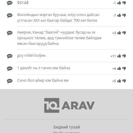
фрсдф
-1
Финляндын мэргэн буучаас илүү олон дайсан
-7
устгасан ЗХУ-ын баатар байдаг 700 хэл билээ
Америк, Канад "баагий"-нуудаас бусад нь эх
+3
орныхоо төлөө, ард түмнийхээ төлөө байлдаж
явсан баатарууд байна.
goy niitlel boljee.
+11
1 дэхийг нь л таних юм байна
+4
Сино бол аймр юм байна өө
+5
Бидний тухай