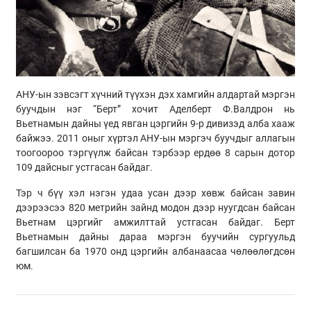
АНУ-ын зэвсэгт хүчний түүхэн дэх хамгийн алдартай мэргэн
буучдын нэг “Берт” хочит Аделберт Ф.Валдрон нь
Вьетнамын дайны үед явган цэргийн 9-р дивизэд алба хааж
байжээ. 2011 оныг хүртэл АНУ-ын мэргэч буучдыг аллагын
тоогоороо тэргүүлж байсан тэрбээр ердөө 8 сарын дотор
109 дайсныг устгасан байдаг.
Тэр ч бүү хэл нэгэн удаа усан дээр хөвж байсан завин
дээрээсээ 820 метрийн зайнд модон дээр нуугдсан байсан
Вьетнам цэргийг амжилттай устгасан байдаг. Берт
Вьетнамын дайны дараа мэргэн буучийн сургуульд
багшилсан ба 1970 онд цэргийн албанаасаа чөлөөлөгдсөн
юм.