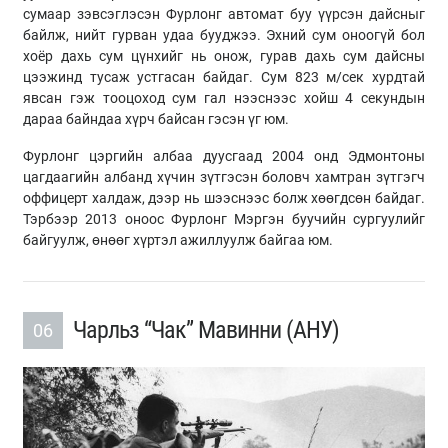
сумаар зэвсэглэсэн Фурлонг автомат буу үүрсэн дайсныг
байлж, нийт гурван удаа бууджээ. Эхний сум оноогүй бол
хоёр дахь сум цүнхийг нь онож, гурав дахь сум дайсны
цээжинд тусаж устгасан байдаг. Сум 823 м/cек хурдтай
явсан гэж тооцоход сум гал нээснээс хойш 4 секундын
дараа байндаа хүрч байсан гэсэн үг юм.
Фурлонг цэргийн албаа дуусгаад 2004 онд Эдмонтоны
цагдаагийн албанд хүчин зүтгэсэн боловч хамтран зүтгэгч
оффицерт халдаж, дээр нь шээснээс болж хөөгдсөн байдаг.
Тэрбээр 2013 оноос Фурлонг Мэргэн буучийн сургуулийг
байгуулж, өнөөг хүртэл ажиллуулж байгаа юм.
Чарльз “Чак” Мавинни (АНУ)
06