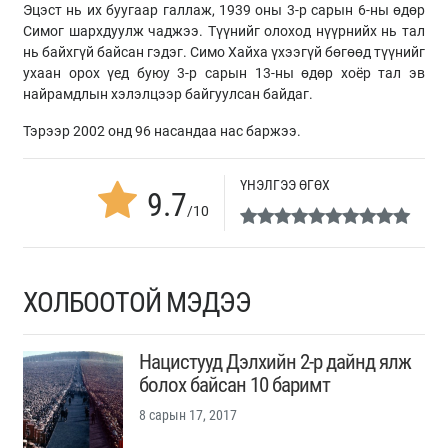
Эцэст нь их буугаар галлаж, 1939 оны 3-р сарын 6-ны өдөр
Симог шархдуулж чаджээ. Түүнийг олоход нүүрнийх нь тал
нь байхгүй байсан гэдэг. Симо Хайха үхээгүй бөгөөд түүнийг
ухаан орох үед буюу 3-р сарын 13-ны өдөр хоёр тал эв
найрамдлын хэлэлцээр байгуулсан байдаг.
Тэрээр 2002 онд 96 насандаа нас баржээ.
ҮНЭЛГЭЭ ӨГӨХ
9.7
/10
ХОЛБООТОЙ МЭДЭЭ
Нацистууд Дэлхийн 2-р дайнд ялж
болох байсан 10 баримт
8 сарын 17, 2017