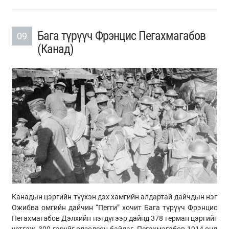
Бага түрүүч Фрэнцис Пегахмагабов
09
(Канад)
Канадын цэргийн түүхэн дэх хамгийн алдартай дайчдын нэг
Ожибва омгийн дайчин “Пегги” хочит Бага түрүүч Фрэнцис
Пегахмагабов Дэлхийн нэгдүгээр дайнд 378 герман цэргийг
устгаж, 300 гаруйг олзолсон байдаг. Пегахмагабов 1914 онд