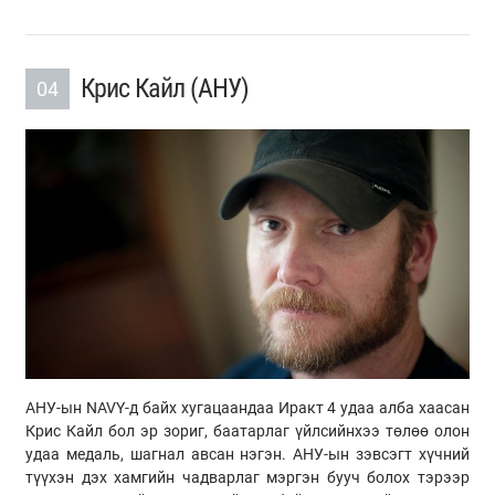
Крис Кайл (АНУ)
04
АНУ-ын NAVY-д байх хугацаандаа Иракт 4 удаа алба хаасан
Крис Кайл бол эр зориг, баатарлаг үйлсийнхээ төлөө олон
удаа медаль, шагнал авсан нэгэн. АНУ-ын зэвсэгт хүчний
түүхэн дэх хамгийн чадварлаг мэргэн бууч болох тэрээр