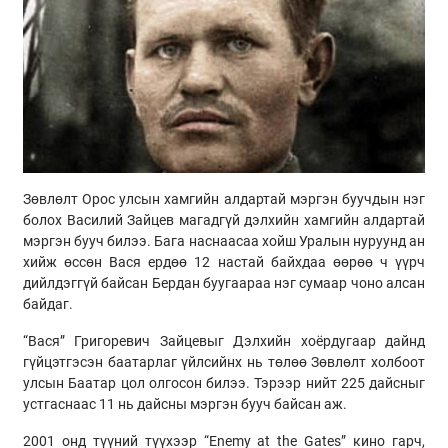
Зөвлөлт Орос улсын хамгийн алдартай мэргэн буучдын нэг
болох Василий Зайцев магадгүй дэлхийн хамгийн алдартай
мэргэн бууч билээ. Бага наснаасаа хойш Уралын нуруунд ан
хийж өссөн Вася ердөө 12 настай байхдаа өөрөө ч үүрч
дийлдэггүй байсан Бердан буугаараа нэг сумаар чоно алсан
байдаг.
“Вася” Григоревич Зайцевыг Дэлхийн хоёрдугаар дайнд
гүйцэтгэсэн баатарлаг үйлсийнх нь төлөө Зөвлөлт холбоот
улсын Баатар цол олгосон билээ. Тэрээр нийт 225 дайсныг
устгаснаас 11 нь дайсны мэргэн бууч байсан аж.
2001 онд түүний түүхээр “Enemy at the Gates” кино гарч,