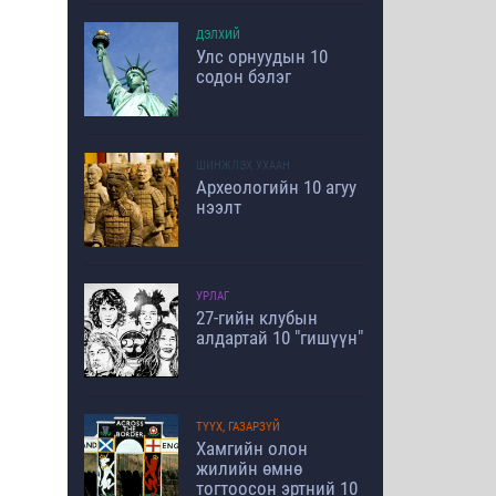
ДЭЛХИЙ
Улс орнуудын 10
содон бэлэг
ШИНЖЛЭХ УХААН
Археологийн 10 агуу
нээлт
УРЛАГ
27-гийн клубын
алдартай 10 "гишүүн"
ТҮҮХ, ГАЗАРЗҮЙ
Хамгийн олон
жилийн өмнө
тогтоосон эртний 10