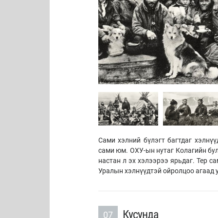
Сами хэлний бүлэгт багтдаг хэлнүү
сами юм. ОХУ-ын нутаг Колагийн бул
настан л эх хэлээрээ ярьдаг. Тер с
Уралын хэлнүүдтэй ойролцоо агаад у
Кусунда
07