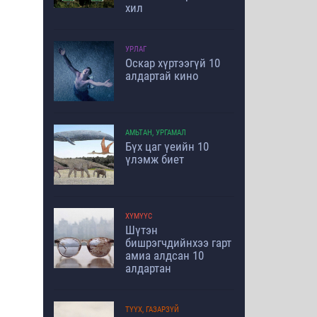
хил
УРЛАГ
Оскар хүртээгүй 10
алдартай кино
АМЬТАН, УРГАМАЛ
Бүх цаг үеийн 10
үлэмж биет
ХҮМҮҮС
Шүтэн
бишрэгчдийнхээ гарт
амиа алдсан 10
алдартан
ТҮҮХ, ГАЗАРЗҮЙ