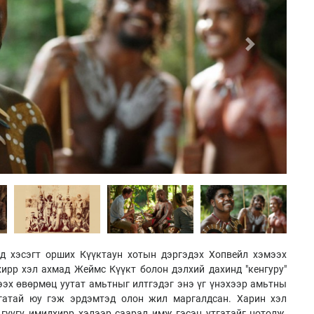
Next
д хэсэгт орших Күүктаун хотын дэргэдэх Хопвейл хэмээх
хирр хэл ахмад Жеймс Күүкт болон дэлхий дахинд "кенгуру"
эх өвөрмөц уутат амьтныг илтгэдэг энэ үг үнэхээр амьтны
утгатай юу гэж эрдэмтэд олон жил маргалдсан. Харин хэл
 гуугу имидхирр хэлээр саарал имж гэсэн утгатайг нотолж,