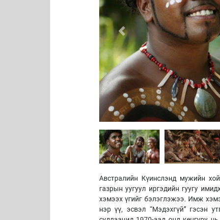
Previous
Австралийн Күинслэнд мужийн хой
газрын уугуул иргэдийн гуугу имид
хэмээх үгийг бэлэглэжээ. Имж хэмэ
нэр үү, эсвэл “Мэдэхгүй” гэсэн 
судлаачид 1970-аад онд кенгуру нь