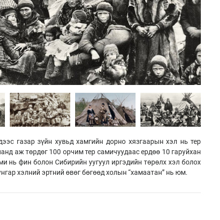
дээс газар зүйн хувьд хамгийн дорно хязгаарын хэл нь тер
анд аж төрдөг 100 орчим тер самичуудаас ердөө 10 гаруйхан
ами нь фин болон Сибирийн уугуул иргэдийн төрөлх хэл болох
нгар хэлний эртний өвөг бөгөөд холын “хамаатан” нь юм.