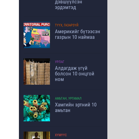
дэвшүүлсэн
эрдэмтэд
ТҮҮХ, ГАЗАРЗҮЙ
Америкийг бүтээсэн
газрын 10 наймаа
УРЛАГ
Алдагдаж үгүй
болсон 10 онцгой
ном
АМЬТАН, УРГАМАЛ
Хамгийн эртний 10
амьтан
ХҮМҮҮС