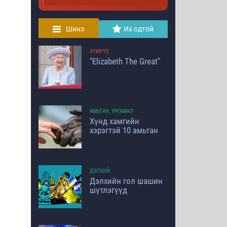
Шинэ
Их одтой
ХҮМҮҮС
"Elizabeth The Great"
АМЬТАН, УРГАМАЛ
Хүнд хамгийн
хэрэгтэй 10 амьтан
ДЭЛХИЙ
Дэлхийн гол шашин
шүтлэгүүд