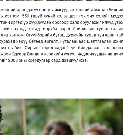
 мөрний эрэг дагуух овог аймгуудын хэлний аймгаас бидний
нь кэт юм. 550 гаруй хүний хэлэлцдэг гэх энэ хэлийг мэдэх
тгийн иргэд үр хүүхдүүдээ оросоор хэлд оруулахыг илүүд үзэх
а зүйн хувьд хятад, иоруба зэрэг байршлын хувьд холын
анц хэл юм. Өгүүлбэрийн бүтэц, дүрмийн хувьд тун ярвигтай
сурахад хэцүү бөгөөд өргөлт, нугалаанаас шалтгаалан ижил
айх нь бий. Ойрын “төрөл садан”-гүй, бие даасан гэж олонх
нжээч Эдуард Ваида Америкийн уугуул индианчуудын на-дэнэ
гийг 2008 оны хоёрдугаар сард дэвшүүлжээ.