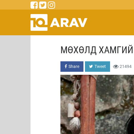
МӨХӨЛД ХАМГИЙН
Share
Tweet
21494