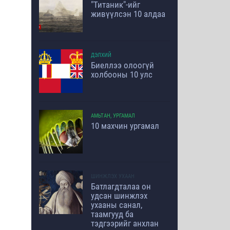
"Титаник"-ийг
живүүлсэн 10 алдаа
ДЭЛХИЙ
Биеллээ олоогүй
холбооны 10 улс
АМЬТАН, УРГАМАЛ
10 махчин ургамал
ШИНЖЛЭХ УХААН
Батлагдталаа он
удсан шинжлэх
ухааны санал,
таамгууд ба
тэдгээрийг анхлан