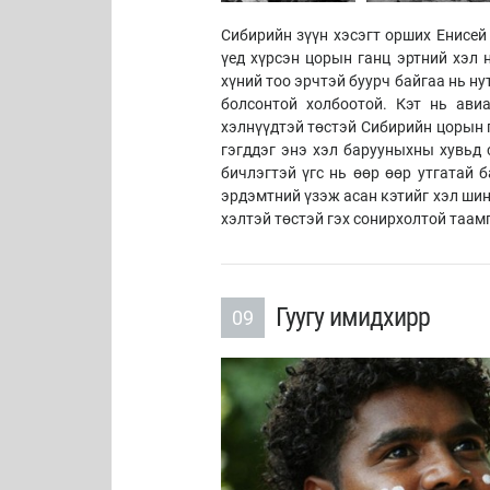
Сибирийн зүүн хэсэгт орших Енисей
үед хүрсэн цорын ганц эртний хэл 
хүний тоо эрчтэй буурч байгаа нь ну
болсонтой холбоотой. Кэт нь ави
хэлнүүдтэй төстэй Сибирийн цорын г
гэгддэг энэ хэл барууныхны хувьд 
бичлэгтэй үгс нь өөр өөр утгатай б
эрдэмтний үзэж асан кэтийг хэл ши
хэлтэй төстэй гэх сонирхолтой таам
Гуугу имидхирр
09