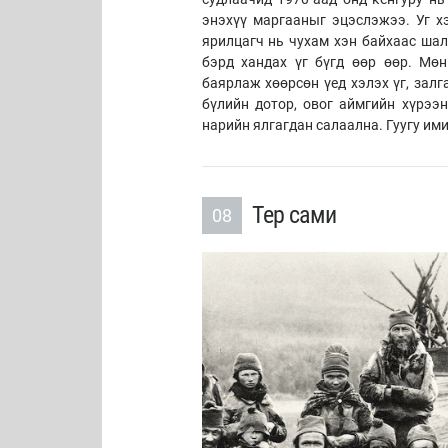
энэхүү маргааныг эцэслэжээ. Уг х
ярилцагч нь чухам хэн байхаас шалт
бэрд хандах үг бүгд өөр өөр. Мөн
баярлаж хөөрсөн үед хэлэх үг, залг
бүлийн дотор, овог аймгийн хүрээн
нарийн ялгагдан салаална. Гуугу ими
Тер сами
08
Previous