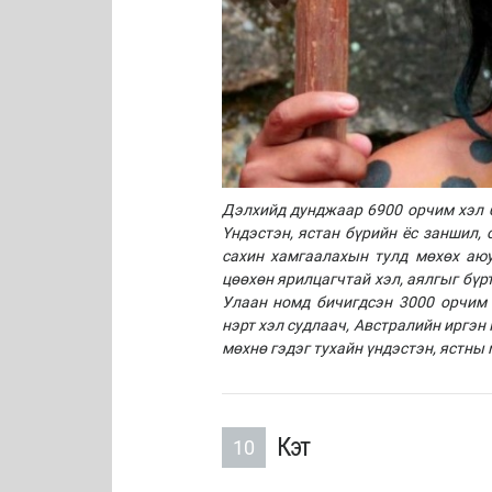
Дэлхийд дунджаар 6900 орчим хэл б
Үндэстэн, ястан бүрийн ёс заншил,
сахин хамгаалахын тулд мөхөх аю
цөөхөн ярилцагчтай хэл, аялгыг бүр
Улаан номд бичигдсэн 3000 орчим
нэрт хэл судлаач, Австралийн иргэн
мөхнө гэдэг тухайн үндэстэн, ястны
Кэт
10