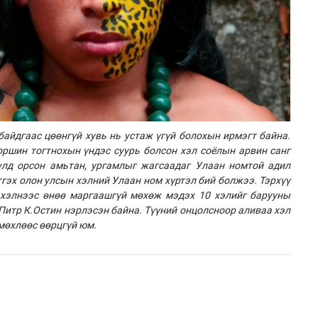
айдгаас цөөнгүй хувь нь устаж үгүй болохын ирмэгт байна.
 оршин тогтнохын үндэс суурь болсон хэл соёлын арвин санг
улд орсон амьтан, ургамлыг жагсаадаг Улаан номтой адил
тгэх олон улсын хэлний Улаан ном хүртэл бий болжээ. Тэрхүү
 хэлнээс өнөө маргаашгүй мөхөж мэдэх 10 хэлийг барууны
 Питр К.Остин нэрлэсэн байна. Түүний онцолсноор аливаа хэл
 мөхлөөс өөрцгүй юм.