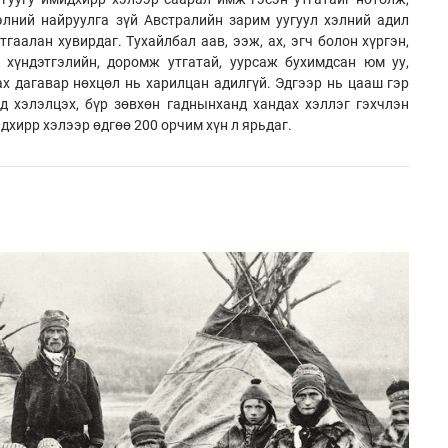
элний найруулга зүй Австралийн зарим уугуул хэлний адил
гаалан хувирдаг. Тухайлбал аав, ээж, ах, эгч болон хүргэн,
 хүндэтгэлийн, доромж утгатай, уурсаж бухимдсан юм уу,
ах дагавар нөхцөл нь харилцан адилгүй. Эдгээр нь цааш гэр
д хэлэлцэх, бүр зөвхөн гаднынханд хандах хэллэг гэхчлэн
дхирр хэлээр өдгөө 200 орчим хүн л ярьдаг.
Next