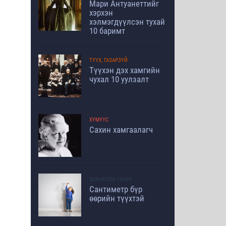
Мари Антуанеттийг
хэрхэн
хэлмэгдүүлсэн тухай
10 баримт
ТҮҮХ, ГАЗАРЗҮЙ
Түүхэн дэх хамгийн
чухал 10 уулзалт
ХҮМҮҮС
Сахин хамгаалагч
ШИНЖЛЭХ УХААН
Сантиметр бүр
өөрийн түүхтэй