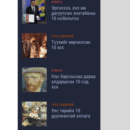
ХҮМҮҮС
Эргэлзээ, хэл ам
дагуулсан энхтайвны
10 нобельтон
ТҮҮХ, ГАЗАРЗҮЙ
Түүхийг өөрчилсөн
10 хос
ХҮМҮҮС
Нас барсныхаа дараа
алдаршсан 10 сод
хүн
ТҮҮХ, ГАЗАРЗҮЙ
Улс төрийн 10
дуулиантай аллага