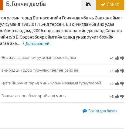
Б.Гончигдамба
8%
Санал
ол улсын гарьд Батнасангийн Гончигдамба нь Завхан аймаг
ул суманд 1985.01.15-нд төрсөн. Б.Гончигдамба анх удаа
н баяр наадамд 2006 онд зодоглож нэгийн давaанд Сэлэнгэ
ийн с/з Б.Эрдэнэбаяр аймгийн заанд унаж хүчит бөхийн
агаа эхэ…
Дэлгэрэнгүй
Энэ жиль авраг юм уу аслан болох байха
+1
энэ бид 2-ч одоо түрүүлэх лөөлөө байх өө
+1
нутгийн хүчит гарьд минь улсын наадамд түрүүлээрэй
+2
Заавал аварга болоорой анд минь
+3
Сэтгэгдэл бичих