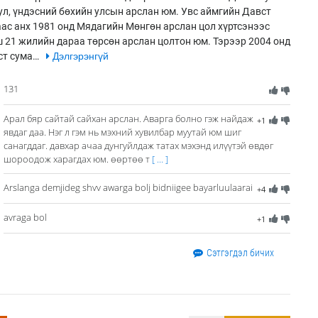
ул, үндэсний бөхийн улсын арслан юм. Увс аймгийн Давст
ас анх 1981 онд Мядагийн Мөнгөн арслан цол хүртсэнээс
 21 жилийн дараа төрсөн арслан цолтон юм. Тэрээр 2004 онд
ст сума…
Дэлгэрэнгүй
131
Aрал бяр сайтай сайхан арслан. Aварга болно гэж найдаж
+1
явдаг даа. Hэг л гэм нь мэхний хувилбар муутай юм шиг
санагддаг. давхар ачаа дунгуйлдаж татах мэхэнд илүүтэй өвдөг
шороодож харагдах юм. өөртөө т
[ ... ]
Arslanga demjideg shvv awarga bolj bidniigee bayarluulaarai
+4
avraga bol
+1
Сэтгэгдэл бичих