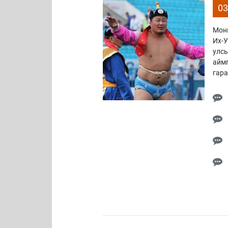
03
Монг
Их-У
улсы
аймг
гара