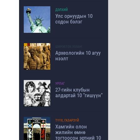
ДЭЛХИЙ
Улс орнуудын 10
содон бэлэг
ШИНЖЛЭХ УХААН
Археологийн 10 агуу
нээлт
УРЛАГ
27-гийн клубын
алдартай 10 "гишүүн"
ТҮҮХ, ГАЗАРЗҮЙ
Хамгийн олон
жилийн өмнө
тогтоосон эртний 10