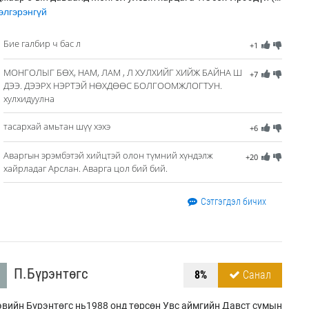
лгэрэнгүй
Бие галбир ч бас л
+1
МОНГОЛЫГ БӨХ, НАМ, ЛАМ , Л ХУЛХИЙГ ХИЙЖ БАЙНА Ш
+7
ДЭЭ. ДЭЭРХ НЭРТЭЙ НӨХДӨӨС БОЛГООМЖЛОГТУН.
хулхидуулна
тасархай амьтан шүү хэхэ
+6
Аваргын эрэмбэтэй хийцтэй олон түмний хүндэлж
+20
хайрладаг Арслан. Аварга цол бий бий.
Сэтгэгдэл бичих
П.Бүрэнтөгс
8%
Санал
вийн Бүрэнтөгс нь1988 онд төрсөн Увс аймгийн Давст сумын