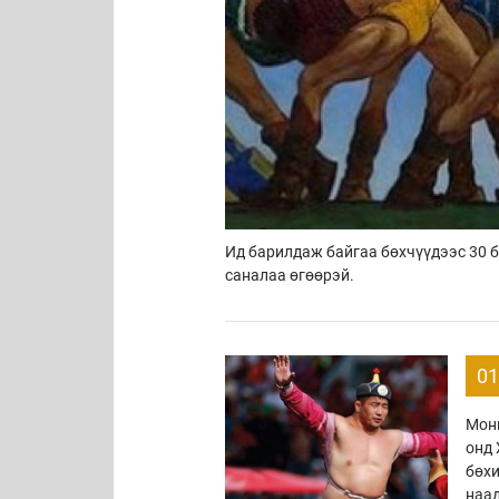
Ид барилдаж байгаа бөхчүүдээс 30 б
саналаа өгөөрэй.
01
Монг
онд 
бөхи
наад