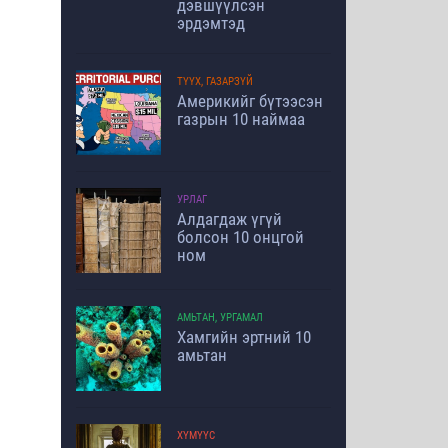
дэвшүүлсэн
эрдэмтэд
ТҮҮХ, ГАЗАРЗҮЙ
Америкийг бүтээсэн
газрын 10 наймаа
УРЛАГ
Алдагдаж үгүй
болсон 10 онцгой
ном
АМЬТАН, УРГАМАЛ
Хамгийн эртний 10
амьтан
ХҮМҮҮС