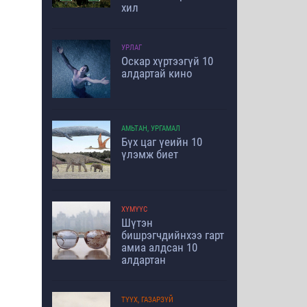
хил
УРЛАГ
Оскар хүртээгүй 10
алдартай кино
АМЬТАН, УРГАМАЛ
Бүх цаг үеийн 10
үлэмж биет
ХҮМҮҮС
Шүтэн
бишрэгчдийнхээ гарт
амиа алдсан 10
алдартан
ТҮҮХ, ГАЗАРЗҮЙ