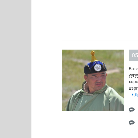
05
Батз
уугу
хоро
цэрг
Дэ