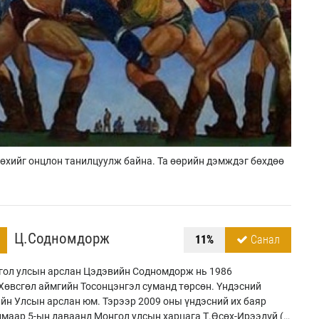
өхийг онцлон танилцуулж байна. Та өөрийн дэмждэг бөхдөө
Ц.Содномдорж
11%
Санал
ол улсын арслан Цэдэвийн Содномдорж нь 1986
Хөвсгөл аймгийн Тосонцэнгэл суманд төрсөн. Үндэсний
йн Улсын арслан юм. Тэрээр 2009 оны үндэсний их баяр
маар 5-ын даваанд Монгол улсын харцага Т.Өсөх-Ирээдүй (…