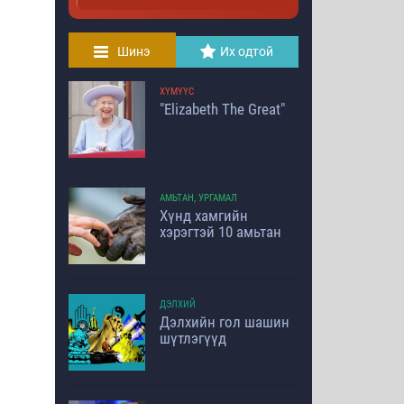
Шинэ
Их одтой
ХҮМҮҮС
"Elizabeth The Great"
АМЬТАН, УРГАМАЛ
Хүнд хамгийн
хэрэгтэй 10 амьтан
ДЭЛХИЙ
Дэлхийн гол шашин
шүтлэгүүд