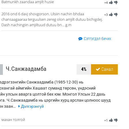
Batmunkh zaandaa amjilt husie
+4
2016 ond 6 davj shovgorson. Ulsiin nachin bhdaa
+3
chansaagaaraa terguulsen zereg olon amjilt dutuu bichigdej.
Dash nachingiin amjiltuud dutuu bn... g.m
Сэтгэгдэл бичих
Ч.Санжаадамба
4%
Санал
дрэгзэнгийн Санжаадамба (1985-12-30) нь
рхангай аймгийн Хашаат суманд төрсөн, үндэсний
йн улсын аварга цолтой бөх юм. Монгол Улсын 22 дахь
га. Ч.Санжаадамба нь цэргийн хурц арслан цолноос шууд
ын заан…
Дэлгэрэнгүй
махан толгой
+1