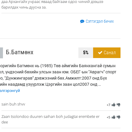
даа Архангайх учраас яваад байгаам одоо чиний дээшээ
барилдах чинь дуусна за.
Сэтгэгдэл бичих
Б.Батмөнх
5%
Санал
оригийн Батмөнх нь (1985) Төв аймгийн Баянхангай сумын
ул, үндэсний бөхийн улсын заан юм. ОБЕГ-ын "Аврагч" спорт
о, "Дүнжингарав" дэвжээний бөх.Амжилт:2007 онд Бүх
ийн наадамд үзүүрлэж Цэргийн заан цол2007 онд …
лгэрэнгүй
sain buh shvv
+7
Zaan tsolondoo duuren saihan boh judagtai erembete er
+5
dee