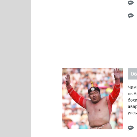
06
Чимэ
нь А
бөхи
авар
улс