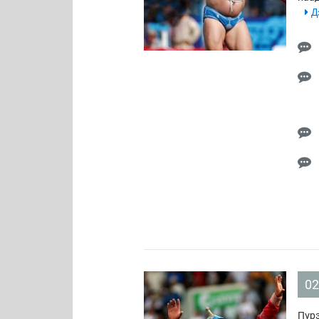
Дэ
02
Пүрэ