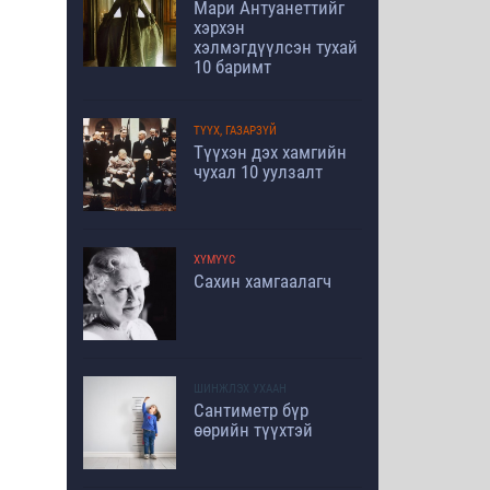
Мари Антуанеттийг
хэрхэн
хэлмэгдүүлсэн тухай
10 баримт
ТҮҮХ, ГАЗАРЗҮЙ
Түүхэн дэх хамгийн
чухал 10 уулзалт
ХҮМҮҮС
Сахин хамгаалагч
ШИНЖЛЭХ УХААН
Сантиметр бүр
өөрийн түүхтэй