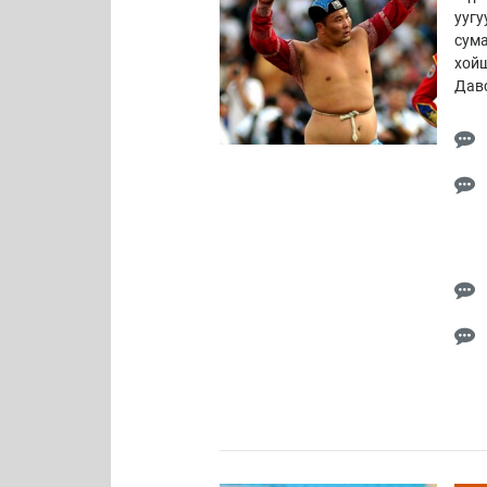
уугу
сума
хойш
Дав