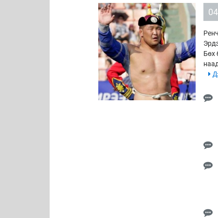
04
Ренч
Эрдэ
Бөх 
наад
Дэ