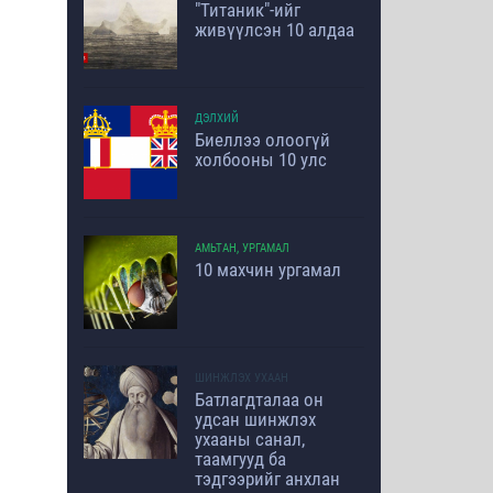
"Титаник"-ийг
живүүлсэн 10 алдаа
ДЭЛХИЙ
Биеллээ олоогүй
холбооны 10 улс
АМЬТАН, УРГАМАЛ
10 махчин ургамал
ШИНЖЛЭХ УХААН
Батлагдталаа он
удсан шинжлэх
ухааны санал,
таамгууд ба
тэдгээрийг анхлан