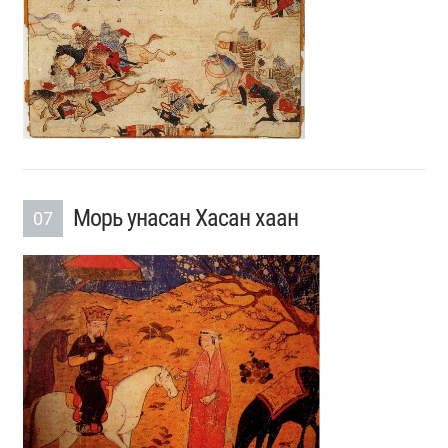
Морь унасан Хасан хаан
07