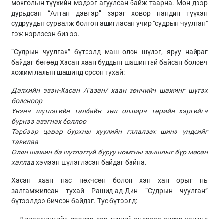
монголын түүхийн мэдээг агуулсан байж таарна. Мөн дээр
дурьдсан “Алтан дэвтэр” зэрэг ховор нандин түүхэн
судруудыг сурвалж болгон ашигласан учир "судрын чуулган"
гэж нэрлэсэн биз ээ.
“Судрын чуулган” бүтээлд маш олон шүлэг, яруу найраг
байдаг бөгөөд Хасан хаан буддын шашинтай байсан боловч
хожим лалын шашинд орсон тухай:
Дэлхийн эзэн-Хасан /Газан/ хаан зөнчийн шажинг шүтэх
болсноор
Үнэнч шүтлэгийн талбайн хөл олширч төрийн хэргийгч
бүрнээ эзэгнэх боллоо
Тэрбээр цэвэр бурхны хуулийн гялалзах шинэ үндсийг
тавилаа
Олон шажин ба шүтлэггүй буруу номтны заншлыг бүр мөсөн
халлаа
хэмээн шүлэглэсэн байдаг байна.
Хасан хаан нас нөхчсөн болон хэн хан орыг нь
залгамжилсан тухай Рашид-ад-Дин “Судрын чуулган”
бүтээлдээ бичсэн байдаг. Тус бүтээлд: