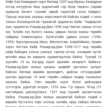
Хейр Али Хамадани гэдэг бөгөөд 1247 онд Ираны Хамадани
хотод язгууртан биш эрдэмтний гэр бүлд төржээ (зарим
сурвалж бичигт түүнийг еврей гаралтай гэсэн байдаг).
Тэрээр анагаах ухааны мэргэжилтэй байсан хэдий ч олон
талын боловсролтой, гарамгай эрдэмтэн байв. Чадварлаг
эмч, эрдэмтэн Рашид-ад-Дин 1298 онд Чингис хааны отгон
хүү Тулуйн хүү Хүлэгү хааны удмын Хасан хааны төрийн
сайдаар томилогджээ. Хүлэгүгийн удмын улсын /1256-
1353/ бүрэлдэхүүнд Иран, Месопотам, Азербайжан, Армен
зэрэг багтаж байв. Рашид-ад-Дин 1298-1317 онд төрийн
сайд байхдаа улсын санхүүг гартаа атган, эзэмшил нутаг
мэтийн маш их хөрөнгө хуримтлуулсан байна. Түүний 14
хүүгийн 10 нь Багдад зэрэг мужийн захирагч байжээ.
Рашид-ад-Дин лалын шашны шафийт урсгалыг шүтдэг
байсан бөгөөд өөрийн өрсөлдөгч, дайсан этгээдүүдийг
нухчин дарсаар 19 жил төрийн сайдын өндөр тушаалыг
хашсан байна. Гэвч өөрийн эсрэг бүлэг дайсандаа
гүтгэгдэн, удалгүй огцорч, 1318 оны 7-р сарын 18-нд (71
настайдаа) цаазлуулжээ. 1327 онд түүнийг цагаатгасан
байна. Рашид-ад-Дин лалын шашинтай байсан хэдий ч
өөрийн бүтээлээ перс хэлээр энгийн, яруу сайхан бичсэн