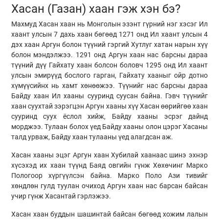
Хасан (Газан) хаан гэж хэн бэ?
Махмуд Хасан хаан нь Монголын эзэнт гүрний нэг хэсэг Ил
хаант улсын 7 дахь хаан бөгөөд 1271 онд Ил хаант улсын 4
дэх хаан Аргун болон түүний гэргий Хутлуг хатан нарын хүү
болон мэндэлжээ. 1291 онд Аргун хаан нас барсны дараа
түүний дүү Гайхату хаан болсон боловч 1295 онд Ил хаант
улсын эмирүүд бослого гарган, Гайхату хааныг ойр дотно
хүмүүсийнх нь хамт хөнөөжээ. Түүнийг нас барсны дараа
Байду хаан Ил хааны сууринд суусан байна. Гэвч түүнийг
хаан суухтай зэрэгцэн Аргун хааны хүү Хасан өөрийгөө хаан
сууринд суух ёслол хийж, Байду хааны эсрэг дайнд
морджээ. Тулаан болох үед Байду хааны олон цэрэг Хасаны
талд урваж, Байду хаан тулааны үед алагдсан аж.
Хасан хааны эцэг Аргун хаан Хубилай хаанаас шинэ эхнэр
хүсэхэд их хаан түүнд Баяд овгийн гүнж Хөхөчинг Марко
Пологоор хүргүүлсэн байна. Марко Поло Ази тивийг
хөндлөн гулд туулан очиход Аргун хаан нас барсан байсан
учир гүнж Хасантай гэрлэжээ.
Хасан хаан буддын шашинтай байсан бөгөөд хожим лалын