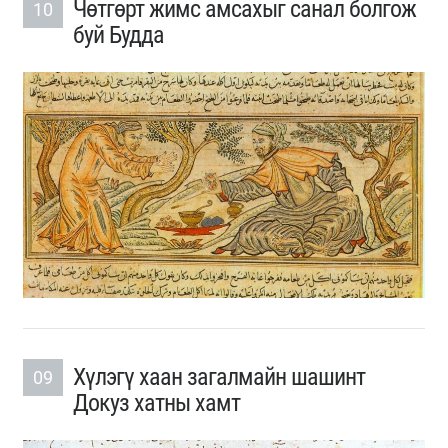
Чөтгөрт жимс амсахыг санал болгож
10
буй Будда
Хүлэгү хаан загалмайн шашинт
09
Докуз хатны хамт