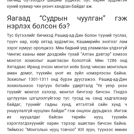
бөгөөд бүтээлдээ шашны үүднээс бус харин эрдэмтэн
хүний хувиар чин үнэнч хандсан байдаг аж.
Яагаад “Судрын чуулган” гэж
нэрлэх болсон бэ?
Тус бүтээлийг бичихэд Рашид-ад-Дин болон түүний туслах,
түүхч нар, хоёр хятад эрдэмтэн, Кашмирийн энэтхэг лам
зэрэг хүмүүс оролцжээ. Мөн бидний үед уламжлан үлдээгүй
Чингис хааны өвөг дээдсийн тухай “Алтан дэвтэр” хэмээх
монгол зохиолыг ашигласан бололтой. Мөн 1286 онд
Хятадаас Иранд очсон монгол ноён Болд чинсан монголын
аман домог, түүхийн үнэт их зүйл нэмэрлэсэн байна.
Зохиолыг 1301-1311 онд бүрэн дуусгажээ. Рашид-ад-Дин
зохиолынхоо тэргүүн ботийн удиртгалд “Үе үеэр үнэн
түүхийг монгол хэлээр, монгол бичгээр бичсэн. Гэхдээ
цуглуулан цэгцлэлгүйгээр тус тусад нь санд хадгалсаар
байдаг, түүнийг гадны хүнд, итгэлтэй сайн хүнд ч
уншуулалгүй нууцлан байдаг” гэж онцлон дурьджээ. Ингэж
их нууцалдаг байсан төрийн нууц түүхийн
хэрэглэгдэхүүнийг харин тэрээр ашиглан бичсэн байна.
Тиймээс “Монголын нууц товчоо” XIII зуун, түүнээс өмнөх