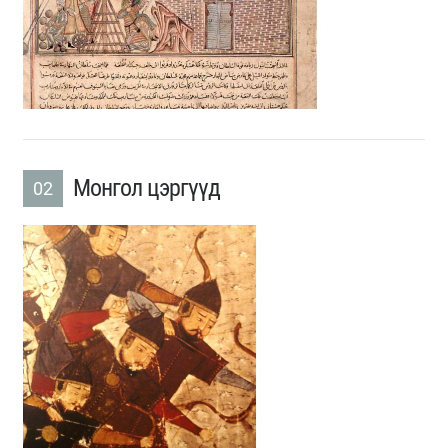
Монгол цэргүүд
02