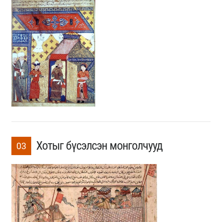
Хотыг бүсэлсэн монголчууд
03