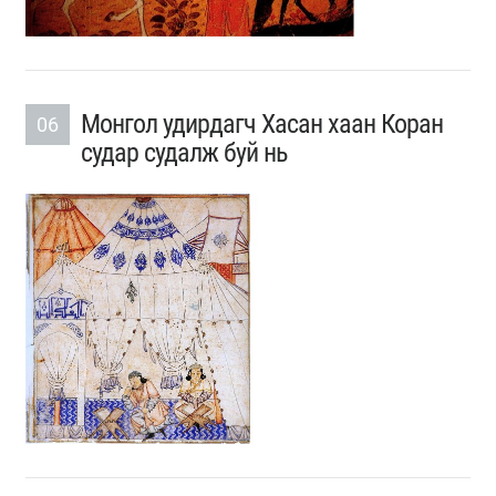
Монгол удирдагч Хасан хаан Коран
06
судар судалж буй нь