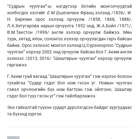
“Судрын чуулган”-ы нэгдүгээр ботийн монголчуудтай
холбогдох хэсгийг
E.M.Quatremere
Франц хэлэнд /1836/, И.
Н. Березин орос хэлэнд орчуулж /1858, 1868, 1888/,
Л.А.Хетугарова нарын орчуулга 1952 онд, Ж.А.Бойл /1971/,
В.М.Такстон /1999/ англи хэлээр орчуулж байжээ. Мөн
турк, хятад, япон, солонгос хэлээр орчуулагдан гарч байсан
байна. Орос хэлнээс монгол хэлэнд Ц.Сүрэнхорлоо “Судрын
чуулган” нэрээр 2002 онд орчуулж байсан бол Г.Аким англи
хэлнээс /2013, 2016/ “Шаштирын чуулган” нэрээр орчуулж
гаргажээ.
Г.Аким гуай яагаад “Шаштирын чуулган” гэж нэрлэх болсон
тухайгаа “Судар гэдэг бол ном гэсэн үг. Номын чуулган
гэвэл орчлонгийн бүх ном багтсан гэж ойлгоно. Шаштир
гэдэг бол түүх гэсэн үг” гэж тайлбарлажээ.
Энэ гайхалтай түүхэн сударт дүрслэгдсэн байдаг зургуудаас
та бүхэнд хүргэе.