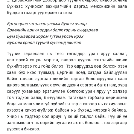
... Диваажингийн дээвэр дор түүний өндрөөс өндөр хананд
бүхнээс хүчирхэг захирагчийн дэргэд мөнхжихийн заяа
бүрдсэн газарт үүд өрхөө татжээ.
Ертөнцөөс гэтэлсэн үлэмж буяны ачаар
Ерөөлийн ариун ордон болж гэр нь сүндэрлэв
Бум бумаараа хором тутам урсан ирэх
Бурхны ерөөл түүний сүнсэнд шингэв
Түүний гэрээслэл нь төгс төгөлдөр, уран яруу хэллэг,
нэвтэрхий сэцэн мэргэн, энэрэл дүүрэн сэтгэлийн шинж
бүхийгээрээ гоц гойд билээ. Тэр өдрүүдэд өөд болсон эзэн
хаан бүх ихэс түшмэд, цэргийн ноёд, хатдаа байлцуулан
байж таваас зургаан жилийн тэртээ боловсруулсан хаан
ширээ залгамжлуулах хуулиа дахин сэргээн бататгаж, хурц
саруул ухаанаар эрэгцүүлэн болгоож уран яруу үг хэлээр
тов тодхон хэлж, бичүүллээ. Тэгэхдээ тэрбээр өөрийнхөө
бодлын маш ялимгүй зүйлийг ч тэр л хэвээр нь сахиулахыг
ихээхэн хичээнгүйлэж байсан нь бүхэнд илэрхий байлаа.
Учир нь тэдгээр бол ариун үнэний гоцлол байв. Түүний үе
залгамжлагч нь өөрийн аугаа их ах нь боллоо... гэх зэргээр
дүрслэн бичжээ.