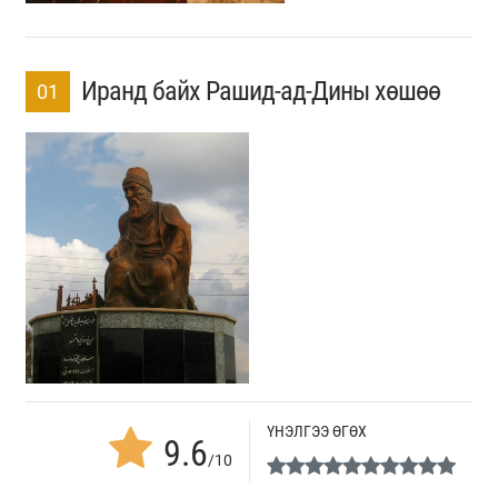
Иранд байх Рашид-ад-Дины хөшөө
01
ҮНЭЛГЭЭ ӨГӨХ
9.6
/10