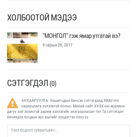
ХОЛБООТОЙ МЭДЭЭ
"МОНГОЛ" гэж ямар утгатай вэ?
9 сарын 28, 2017
СЭТГЭГДЭЛ
(0)
АНХААРУУЛГА: Уншигчдын бичсэн сэтгэгдэлд ARAV.mn
хариуцлага хүлээхгүй болно. Манай сайт ХХЗХ-ны журмын
дагуу зүй зохисгүй зарим хэллэгийг хязгаарласан тул Та сэтгэгдэл
бичихдээ бусдын эрх ашгийг хүндэтгэн үзнэ үү.