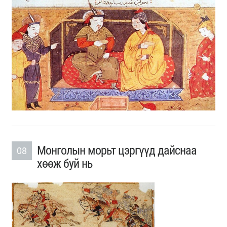
Монголын морьт цэргүүд дайснаа
08
хөөж буй нь