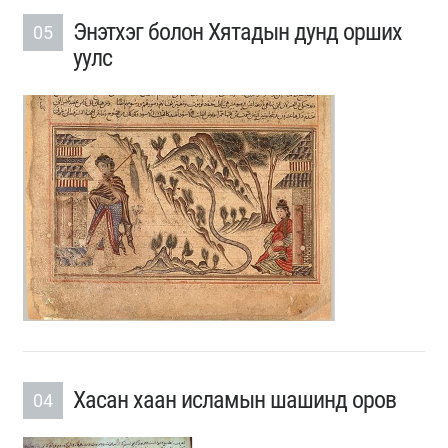
Энэтхэг болон Хятадын дунд орших
05
уулс
Хасан хаан исламын шашинд оров
04