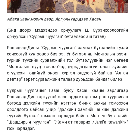
Абаха хаан морин дээр, Аргуны гар дээр Хасан
(Бид доорх мэдээндээ орчуулагч Ц. Сүрэнхорлоогийн
орчуулсан “Судрын чуулган” бүтээлээс эш татав)
Рашид-ад-Дины “Судрын чуулган” хэмээх бүтээлийн тухай
сонсоогүй хүн ховор биз ээ. Уг бүтээл нь Монголын эзэнт
гүрний түүхийн сурвалжийн гол бүтээлүүдийн нэг бөгөөд
“Монголын нууц товчоо”-нд дурьдагдаагүй олон зүйлийг
өгүүлсэн төдийгүй өнөөг хүртэл олдоогүй байгаа “Алтан
дэвтэр” зэрэг сурвалжийн талаар дурьдсан байдаг билээ.
Судрын чуулганыг Газан буюу Хасан хааны зарлигаар
Рашид-ад-Дин тэргүүтэй олон эрдэмтэд хамтран туурвисан
бөгөөд дэлхийн түүхийг нэгтгэн бичих анхны томоохон
оролдлого байсан учир “дэлхийн хамгийн анхны дэлхийн
түүхийн бүтээл” хэмээн нэрлэдэг байна. Мөн тус бүтээлийг
“Шашдирын чуулган”, “Жами-ат-таварих /Jāmi’al-tawārīkh/”
гэж нэрлэдэг.