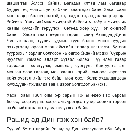
шашинтан болсон байна. Багадаа хятад лам багшаар
буддын ёс, монгол, уйгур бичиг заалгадаг байв. Хасан хаан
маш өндөр боловсролтой, хэд хэдэн гадаад хэлээр ярьдаг
байжээ. Хаан найман эхнэртэй байсан ч хоёр л эхнэр нь
хааны хүүхдийг төрүүлсэн бөгөөд хоёр хүү, нэг охинтой
байв. Хасан хаан өөрийн төрийн сайд Рашид-ад-Динд
Чингис хаан, түүний удмын түүх болон монголчуудын
захиргаанд орсон олон аймгийн талаар нэгтгэсэн бүтээл
туурвихыг зарлиг болгосон нь өдгөө бидний мэдэх “Судрын
чуулган” хэмээх алдарт бүтээл билээ. Түүнчлэн газар
тариаланг хөгжүүлж, эмнэлэг, сургууль байгуулж, алт
мөнгөн зоос гаргаж, мөн хааны нэрийн өмнөөс хэрэглэх
пайз хүртэл хийлгэж байв. Мөн боол болж худалдагдсан
хүүхдүүдийг худалдан авч, цэрэг болгодог байжээ.
Хасан хаан 1304 оны 5-р сарын 10-ны өдөр нас барсан
бөгөөд хоёр хүү нь хоёул амь үрэгдсэн учир өөрийн төрсөн
ах Өлзийтөд хаан сууриа өвлүүлсэн байна.
Рашид-ад-Дин гэж хэн байв?
Түүний бүтэн нэрийг Рашид-ад-Дин Фазлуллах ибн Абу-л-