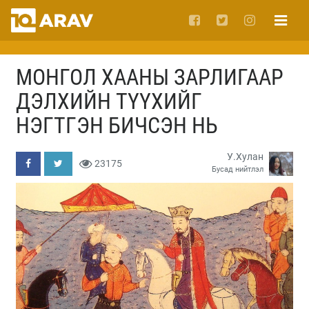
МОНГОЛ ХААНЫ ЗАРЛИГААР
ДЭЛХИЙН ТҮҮХИЙГ
НЭГТГЭН БИЧСЭН НЬ
У.Хулан
23175
Бусад нийтлэл