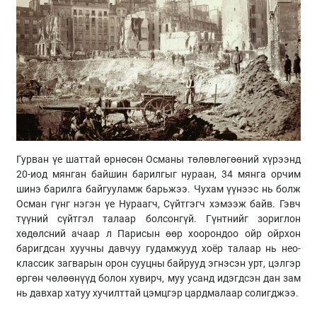
Гурван үе шаттай өрнөсөн Османы төлөвлөгөөний хүрээнд
20-иод мянган байшин барилгыг нураан, 34 мянга орчим
шинэ барилга байгууламж барьжээ. Чухам үүнээс нь болж
Осман гүнг нэгэн үе Нураагч, Сүйтгэгч хэмээж байв. Гэвч
түүний сүйтгэл талаар болсонгүй. Гүнтнийг зориглон
хөдөлсний ачаар л Парисын өөр хоорондоо ойр ойрхон
баригдсан хуучны давчуу гудамжууд хоёр талаар нь нео-
классик загварын орон сууцны байрууд эгнэсэн урт, цэлгэр
өргөн чөлөөнүүд болон хувирч, муу усанд идэгдсэн дан зам
нь давхар хатуу хучилттай цэмцгэр цардмалаар солигджээ.