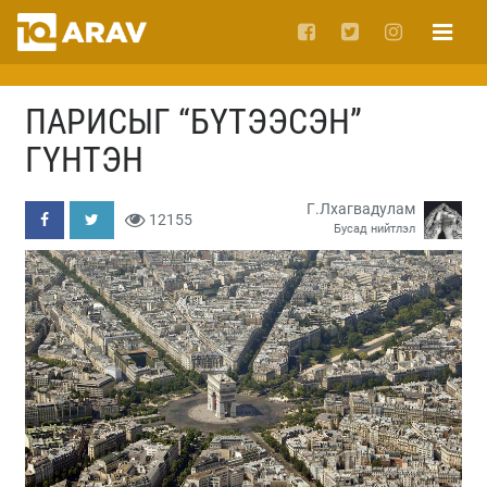
ПАРИСЫГ “БҮТЭЭСЭН”
ГҮНТЭН
Г.Лхагвадулам
12155
Бусад нийтлэл