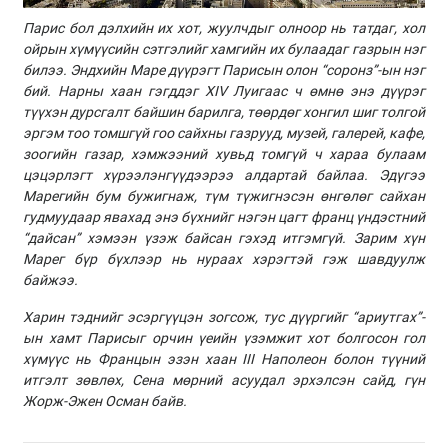
Парис бол дэлхийн их хот, жуулчдыг олноор нь татдаг, хол
ойрын хүмүүсийн сэтгэлийг хамгийн их булаадаг газрын нэг
билээ. Эндхийн Маре дүүрэгт Парисын олон “соронз”-ын нэг
бий. Нарны хаан гэгддэг XIV Луигаас ч өмнө энэ дүүрэг
түүхэн дурсгалт байшин барилга, төөрдөг хонгил шиг толгой
эргэм тоо томшгүй гоо сайхны газрууд, музей, галерей, кафе,
зоогийн газар, хэмжээний хувьд томгүй ч хараа булаам
цэцэрлэгт хүрээлэнгүүдээрээ алдартай байлаа. Эдүгээ
Марегийн бум бужигнаж, түм түжигнэсэн өнгөлөг сайхан
гудмуудаар явахад энэ бүхнийг нэгэн цагт франц үндэстний
“дайсан” хэмээн үзэж байсан гэхэд итгэмгүй. Зарим хүн
Марег бүр бүхлээр нь нураах хэрэгтэй гэж шавдуулж
байжээ.
Харин тэднийг эсэргүүцэн зогсож, тус дүүргийг “ариутгах”-
ын хамт Парисыг орчин үеийн үзэмжит хот болгосон гол
хүмүүс нь Францын эзэн хаан III Наполеон болон түүний
итгэлт зөвлөх, Сена мөрний асуудал эрхэлсэн сайд, гүн
Жорж-Эжен Осман байв.