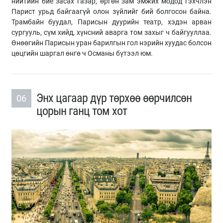
нийтийн бие засах газар, өргөн зам эмжих модод гэхчлэн
Парист урьд байгаагүй олон зүйлийг бий болгосон байна.
Трамбайн буудал, Парисын дуурийн театр, хэдэн арван
сургууль, сүм хийд, хүнсний аварга том захыг ч байгууллаа.
Өнөөгийн Парисын уран барилгын гол нэрийн хуудас болсон
цөцгийн шаргал өнгө ч Османы бүтээл юм.
Энх цагаар дүр төрхөө өөрчилсөн
06
цорын ганц том хот