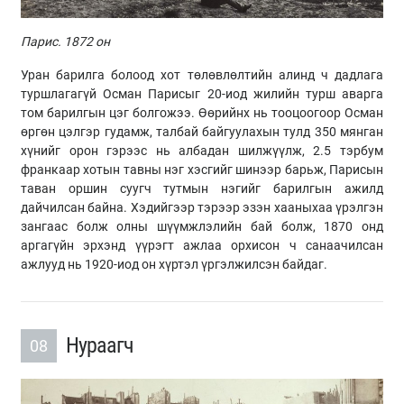
Парис. 1872 он
Уран барилга болоод хот төлөвлөлтийн алинд ч дадлага
туршлагагүй Осман Парисыг 20-иод жилийн турш аварга
том барилгын цэг болгожээ. Өөрийнх нь тооцоогоор Осман
өргөн цэлгэр гудамж, талбай байгуулахын тулд 350 мянган
хүнийг орон гэрээс нь албадан шилжүүлж, 2.5 тэрбум
франкаар хотын тавны нэг хэсгийг шинээр барьж, Парисын
таван оршин суугч тутмын нэгийг барилгын ажилд
дайчилсан байна. Хэдийгээр тэрээр эзэн хааныхаа үрэлгэн
зангаас болж олны шүүмжлэлийн бай болж, 1870 онд
аргагүйн эрхэнд үүрэгт ажлаа орхисон ч санаачилсан
ажлууд нь 1920-иод он хүртэл үргэлжилсэн байдаг.
Нураагч
08