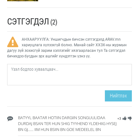
СЭТГЭГДЭЛ
(2)
АНХААРУУЛГА: Уншигчдын бичсэн сэтгэгдэлд ARAV.mn
хариуцлага хүлээхгүй болно. Манай сайт ХХЗХ-ны журмын
дагуу зүй зохисгүй зарим хэллэгийг хязгаарласан тул Та сэтгэгдэл
бичихдээ бусдын эрх ашгийг хүндэтгэн үзнэ үү.
Нийтлэх
BATYYL BAATAR HOTIIN DARGIIN SONGUULIDAA
+3
DURDAJ BSAN TER HUN SHIG TYYHEND YLDEHIIG HYSEJ
BN GJ...... IIM HUN BSIIN BN GOE MEDEELEL BN