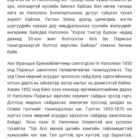
эрх, хязгааргүй хүслийн биелэл байсан бол нөгөө талаар
авга ах Наполеон Бонапартынхаа дутууг гүйцээх чухал
зорилт байлаа. Гэгээн Элена аралд цөлөгдөж, англи
цэргүүдийн хараан дор амьдралынхаа сүүлийн жилүүдийг
өнгөрөөж байхдаа Наполеон “Хэрэв тэнгэр бурхан надад
дахиад 20-хон жил болгоосон бол би Парисыг
танигдахааргүй болтол өөрчлөх байлаа” хэмээн бичиж
байв.
Анх Францын Ерөнхийлөгчөөр сонгогдсон III Наполеон 1850
онд Парисыг шинэчлэх төлөвлөгөөгөө танилцуулжээ. Тэр
үед Сена мөрний асуудал эрхэлсэн сайд буюу одоогийнхоор
хотын дарга нь айхавтар нүсэр ажлыг нь дэмжээгүй байна.
Харин 1852 онд биеэ эзэн хаанаар өргөмжилснийхөө дараа
III Наполеон Парисыг өөрчлөх зоримог сайдын эрэлд гарч,
Дотоод явдлын сайдаасаа зөвлөгөө хүссэнд цаадах нь
Осман гүнтнийг танилцуулсан аж. Гүнтэн 1853-1870 он
хүртэл Сена мөрний асуудал эрхэлсэн сайдаар ажилласан
байдаг. Эзэн хаан III Наполеон Османтай анх уулзсан
тухайгаа “Тэр бол манай цагийн хамгийн гайхамшигтай
хүмүүсийн нэг юм. Гал цогтой, эрч хүчтэй, сүр бараатай,