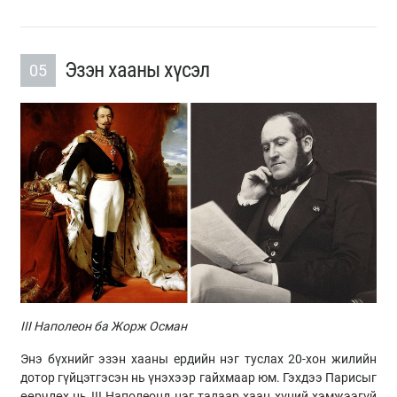
Эзэн хааны хүсэл
05
III Наполеон ба Жорж Осман
Энэ бүхнийг эзэн хааны ердийн нэг туслах 20-хон жилийн
дотор гүйцэтгэсэн нь үнэхээр гайхмаар юм. Гэхдээ Парисыг
өөрчлөх нь III Наполеонд нэг талаар хаан хүний хэмжээгүй