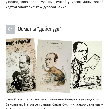
ухаалаг, жавхаалаг түүн шиг хүнтэй учирсан минь тоотой
хэдхэн санагдана” гэж дурссан байна.
Османы “дайснууд”
04
Гэвч Осман гүнтнийг эзэн хаан шиг бишрэх хүн төдий олон
байсангүй. Нэгэн үе түүнийг бараг бүх нийтээрээ үзэн ядаж