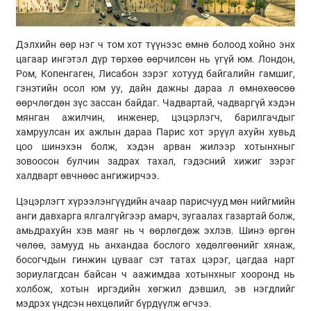
Дэлхийн өөр нэг ч том хот түүнээс өмнө болоод хойно энх
цагаар ингэтэл дүр төрхөө өөрчилсөн нь үгүй юм. Лондон,
Ром, Копенгаген, Лисабон зэрэг хотууд байгалийн гамшиг,
гэнэтийн осол юм уу, дайн дажны дараа л өмнөхөөсөө
өөрчлөгдөн зүс зассан байдаг. Чадвартай, чадваргүй хэдэн
мянган ажилчин, инженер, цэцэрлэгч, барилгачдыг
хамруулсан их ажлын дараа Парис хот эрүүл ахуйн хувьд
цоо шинэхэн болж, хэдэн арван жилээр хотынхныг
зовоосон булчин задрах тахал, гэдэсний хижиг зэрэг
халдварт өвчнөөс ангижирчээ.
Цэцэрлэгт хүрээлэнгүүдийн ачаар парисчууд мөн нийгмийн
анги давхарга ялгалгүйгээр амарч, зугаалах газартай болж,
амьдрахуйн хэв маяг нь ч өөрлөгдөж эхлэв. Шинэ өргөн
чөлөө, замууд нь анхандаа бослого хөдөлгөөнийг хянаж,
босогчдын гинжин цувааг сэт татах цэрэг, цагдаа нарт
зориулагдсан байсан ч аажимдаа хотынхныг хооронд нь
холбож, хотын иргэдийн хөгжил дэвшил, эв нэгдлийг
мэдрэх үндсэн нөхцөлийг бүрдүүлж өгчээ.