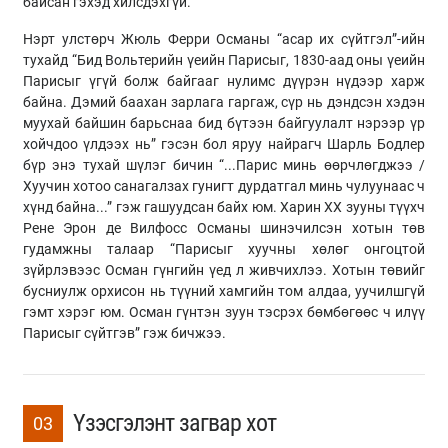
байсан гэхэд хилсдэхгүй.
Нэрт улстөрч Жюль Ферри Османы “асар их сүйтгэл”-ийн
тухайд “Бид Вольтерийн үеийн Парисыг, 1830-аад оны үеийн
Парисыг үгүй болж байгааг нулимс дүүрэн нүдээр харж
байна. Дэмий баахан зарлага гаргаж, сүр нь дэндсэн хэдэн
муухай байшин барьснаа бид бүтээн байгуулалт нэрээр үр
хойчдоо үлдээх нь” гэсэн бол яруу найрагч Шарль Бодлер
бүр энэ тухай шүлэг бичин “...Парис минь өөрчлөгджээ /
Хуучин хотоо санагалзах гунигт дурдатгал минь чулуунаас ч
хүнд байна...” гэж гашуудсан байх юм. Харин XX зууны түүхч
Рене Эрон де Вилфосс Османы шинэчилсэн хотын төв
гудамжны талаар “Парисыг хуучны хөлөг онгоцтой
зүйрлэвээс Осман гүнгийн үед л живчихлээ. Хотын төвийг
бусниулж орхисон нь түүний хамгийн том алдаа, уучилшгүй
гэмт хэрэг юм. Осман гүнтэн зуун тэсрэх бөмбөгөөс ч илүү
Парисыг сүйтгэв” гэж бичжээ.
Үзэсгэлэнт загвар хот
03