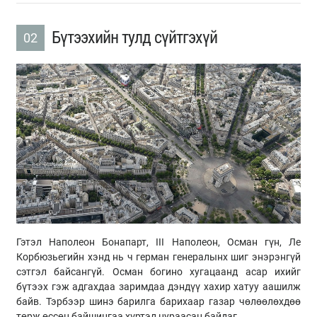
Бүтээхийн тулд сүйтгэхүй
02
Гэтэл Наполеон Бонапарт, III Наполеон, Осман гүн, Ле
Корбюзьегийн хэнд нь ч герман генералынх шиг энэрэнгүй
сэтгэл байсангүй. Осман богино хугацаанд асар ихийг
бүтээх гэж адгахдаа заримдаа дэндүү хахир хатуу аашилж
байв. Тэрбээр шинэ барилга барихаар газар чөлөөлөхдөө
төрж өссөн байшингаа хүртэл нураасан байдаг.