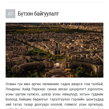
Бүтээн байгуулалт
07
Осман гүн мөн өргөн чөлөөнөөс гадна аварга том талбай,
Лондоны Хайд Паркаас санаа авсан цэцэрлэгт хүрээлэн,
усны шугам сүлжээ, цэвэр усны нөөцлүүр, хотын гудамж
болоод байшин барилгыг гэрэлтүүлэх гэрлийн шонгуудад
хий татах газар доогуурх хоолой, гоёмсог усан оргилуур,