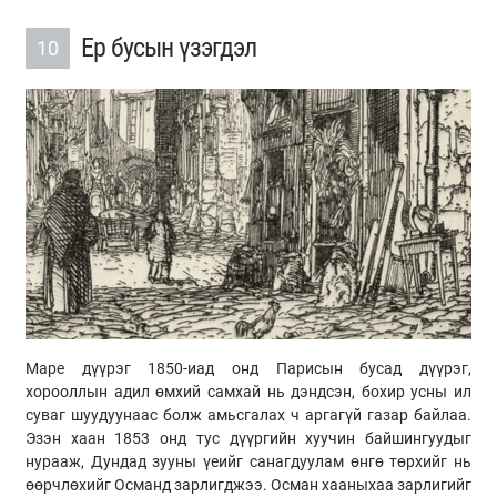
Ер бусын үзэгдэл
10
Маре дүүрэг 1850-иад онд Парисын бусад дүүрэг,
хорооллын адил өмхий самхай нь дэндсэн, бохир усны ил
суваг шуудуунаас болж амьсгалах ч аргагүй газар байлаа.
Эзэн хаан 1853 онд тус дүүргийн хуучин байшингуудыг
нурааж, Дундад зууны үеийг санагдуулам өнгө төрхийг нь
өөрчлөхийг Османд зарлигджээ. Осман хааныхаа зарлигийг