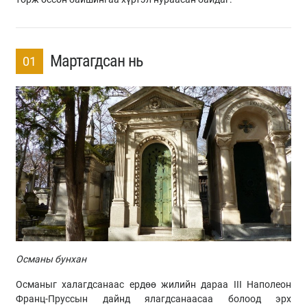
Мартагдсан нь
01
Османы бунхан
Османыг халагдсанаас ердөө жилийн дараа III Наполеон
Франц-Пруссын дайнд ялагдсанаасаа болоод эрх