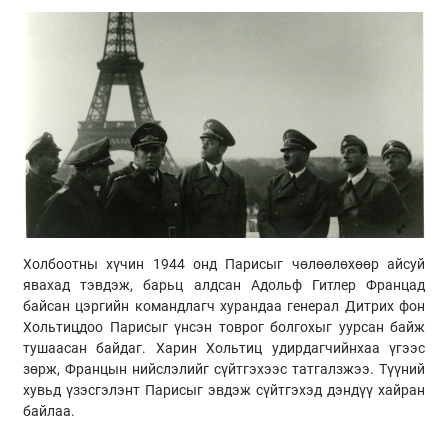
Холбоотны хүчин 1944 онд Парисыг чөлөөлөхөөр айсуй
явахад тэвдэж, барьц алдсан Адольф Гитлер Францад
байсан цэргийн командлагч хурандаа генерал Дитрих фон
Хольтицдоо Парисыг үнсэн товрог болгохыг уурсан байж
тушаасан байдаг. Харин Хольтиц удирдагчийнхаа үгээс
зөрж, Францын нийслэлийг сүйтгэхээс татгалзжээ. Түүний
хувьд үзэсгэлэнт Парисыг эвдэж сүйтгэхэд дэндүү хайран
байлаа.