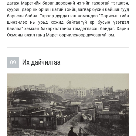
дагаж Марегийн бараг дөрөвний нэгийг газартай тэгшлэн,
суурин дээр нь орчин цагийн хийц загвар бүхий байшингууд
барьсан байна. Тэрээр дурдатгал номондоо “Парисыг тийн
шинэчлэх нь урьд хожид байгаагүй ер бусын үзэгдэл
байлаа” хэмээн бахархалтайяа тэмдэглэсэн байдаг. Харин
Османы ажил ганц Марег өөрчилснөөр дуусаагүй юм.
Их дайчилгаа
09