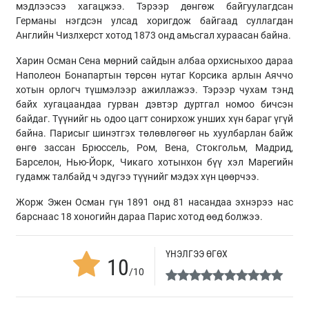
мэдлээсээ хагацжээ. Тэрээр дөнгөж байгуулагдсан
Германы нэгдсэн улсад хоригдож байгаад суллагдан
Английн Чизлхерст хотод 1873 онд амьсгал хураасан байна.
Харин Осман Сена мөрний сайдын албаа орхисныхоо дараа
Наполеон Бонапартын төрсөн нутаг Корсика арлын Аяччо
хотын орлогч түшмэлээр ажиллажээ. Тэрээр чухам тэнд
байх хугацаандаа гурван дэвтэр дуртгал номоо бичсэн
байдаг. Түүнийг нь одоо цагт сонирхож унших хүн бараг үгүй
байна. Парисыг шинэтгэх төлөвлөгөөг нь хуулбарлан байж
өнгө зассан Брюссель, Ром, Вена, Стокгольм, Мадрид,
Барселон, Нью-Йорк, Чикаго хотынхон бүү хэл Марегийн
гудамж талбайд ч эдүгээ түүнийг мэдэх хүн цөөрчээ.
Жорж Эжен Осман гүн 1891 онд 81 насандаа эхнэрээ нас
барснаас 18 хоногийн дараа Парис хотод өөд болжээ.
ҮНЭЛГЭЭ ӨГӨХ
10
/10