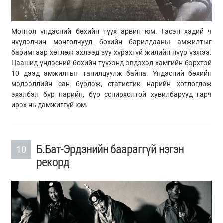
Монгол үндэсний бөхийн түүх арвин юм. Гэсэн хэдий ч
нүүдэлчин монголчууд бөхийн барилдааны амжилтыг
баримтаар хөтлөж эхлээд зуу хүрэхгүй жилийн нүүр үзжээ.
Цаашид үндэсний бөхийн түүхэнд эвдэхэд хамгийн бэрхтэй
10 дээд амжилтыг танилцуулж байна. Үндэсний бөхийн
мэдээллийн сан бүрдэж, статистик нарийн хөтлөгдөж
эхэлбэл бүр нарийн, бүр сонирхолтой хувилбарууд гарч
ирэх нь дамжиггүй юм.
Б.Бат-Эрдэнийн баараггүй нэгэн
10
рекорд