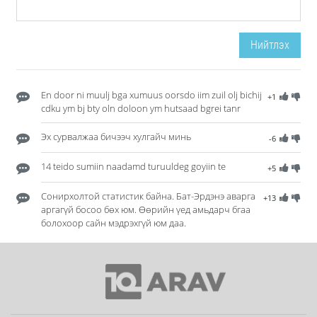
Нийтлэх
En door ni muulj bga xumuus oorsdo iim zuil olj bichij
+1
cdku ym bj bty oln doloon ym hutsaad bgrei tanr
Эх сурвалжаа бичээч хулгайч минь
-6
14 teido sumiin naadamd turuuldeg goyiin te
+5
Сонирхолтой статистик байна. Бат-Эрдэнэ аварга
+13
аргагүй босоо бөх юм. Өөрийн үед амьдарч бгаа
болохоор сайн мэдрэхгүй юм даа.