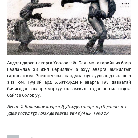
Алдарт дархан аварга Хорлоогийн Баянмөнх төрийн их баяр
наадамдаа 38 жил барилдаж энэхүү аварга амжилтыг
гаргасан юм. Зөвхөн улсын наадмаас цуглуулсан даваа нь л
энэ юм. Түүний ард Б.Бат-Эрдэнэ аварга 193 даваатай
бичигддэг гэхээр ямархуу хол амжилт гэдэг нь ойлгогдож
байгаа болов уу.
Зураг: Х.Баянмөнх аварга Д.Дамдин аваргаар 9 даван анх
удаа улсад түрүүлэх даваагаа авч буй нь. 1968 он.