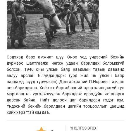
Эвдэхэд бэрх амжилт шүү. Өнөө үед үндэсний бөхийн
дүрмээс шалтгаалж ингэж удаан барилдах боломжгүй
болсон. 1940 оны улсын баяр наадмын тавын даваанд
залуу арслан Б.Түвдэндорж (урд жил нь улсын баяр
наадамд шууд түрүүлсэн) Дэлгэрхээний П.Норовыг амлан
авч барилджээ. Хоёр их бяртай эхний өдөр хаялцаагүй тул
маргааш нь үргэлжлүүлэн барилдаж ирээдүйн их аварга
давсан байна. Нийт долоон цаг барилдсан гэдэг юм.
Үндэсний бөхийн барилдаан цагийн тооцооллыг цаашид
хийх хэрэгтэй юм даа.
ҮНЭЛГЭЭ ӨГӨХ