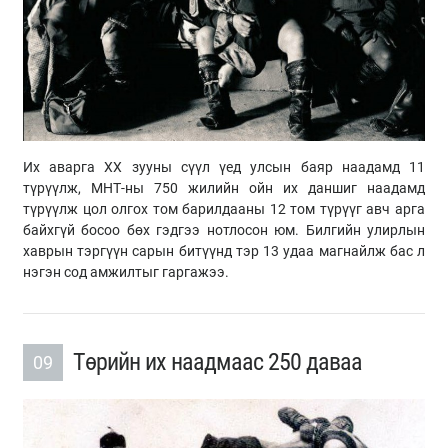
Их аварга ХХ зууны сүүл үед улсын баяр наадамд 11
түрүүлж, МНТ-ны 750 жилийн ойн их даншиг наадамд
түрүүлж цол олгох том барилдааны 12 том түрүүг авч арга
байхгүй босоо бөх гэдгээ нотлосон юм. Билгийн улирлын
хаврын тэргүүн сарын битүүнд тэр 13 удаа магнайлж бас л
нэгэн сод амжилтыг гаргажээ.
Төрийн их наадмаас 250 даваа
09