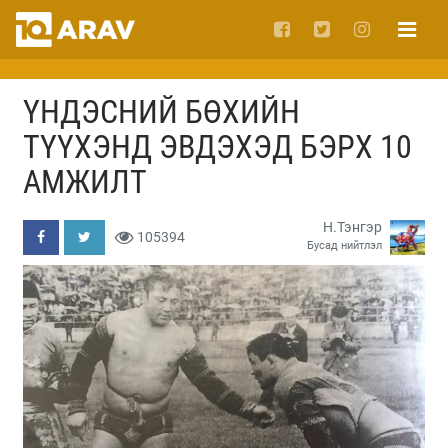
ҮНДЭСНИЙ БӨХИЙН
ТҮҮХЭНД ЭВДЭХЭД БЭРХ 10
АМЖИЛТ
Н.Тэнгэр
105394
Бусад нийтлэл