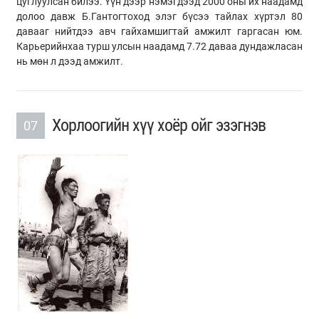
цуглуулсан билээ. Үүн дээр нэмэгдээд 2000 оны их наадамд
долоо давж Б.Гантогтоход элэг бүсээ тайлах хүртэл 80
давааг нийтдээ авч гайхамшигтай амжилт гаргасан юм.
Карьерийнхаа турш улсын наадамд 7.72 даваа дундажласан
нь мөн л дээд амжилт.
Хорлоогийн хүү хоёр ойг эзэгнэв
07