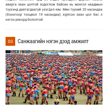
аварга заан цолтой зодоглож байсан нь монгол наадмын
түүхэнд давтагдаагүй үзэгдэл юм. Мөн түүний 20 насандаа
(Хоногоор тооцвол 19 насандаа) хүртсэн заан цол бас л
нэгэн рекорд бололтой.
Санжаагийн нэгэн дээд амжилт
03