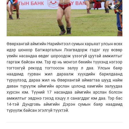
Өвөрхангай аймгийн Нарийнтээл сумын харьяат улсын өсөх
идэр шонхор Батжаргалын Лхагвадорж гэдэг хүү өсвөр
үеийн насандаа өвдөг шороодож үзээгүй цуутай амжилтыг
гаргаж байсан юм. Тэр ер нь монгол бөхийн түүхэнд нэгээр
тогтохгүй рекорд тогтоосон залуу л даа. Улсын баяр
наадамд гурван жил дараалж хүүхдийн барилдаанд
түрүүлээд, дараа жил нь Өвөрхангай аймагтаа шууд найм
даван түрүүлж аймгийн арслан цолонд хамгийн залуудаа
хүрсэн юм. Түүний 17 насандаа аймгийн арслан болсон
амжилтыг эвдэнэ гэхэд хэцүү л санагддаг юм даа. Тэр бас
14-тэй Дундговь аймгийн Дэрэн сумын баяр наадамд
түрүүлж байсан эгэлгүй түүхтэй.