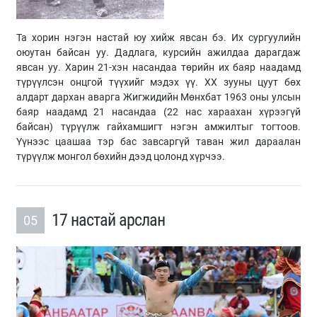
Та хорин нэгэн настай юу хийж явсан бэ. Их сургуулийн
оюутан байсан уу. Дадлага, курсийн ажилдаа дарагдаж
явсан уу. Харин 21-хэн насандаа төрийн их баяр наадамд
түрүүлсэн онцгой түүхийг мэдэх үү. ХХ зууны цуут бөх
алдарт дархан аварга Жигжидийн Мөнхбат 1963 оны улсын
баяр наадамд 21 насандаа (22 нас хараахан хүрээгүй
байсан) түрүүлж гайхамшигт нэгэн амжилтыг тогтоов.
Үүнээс цаашаа тэр бас завсаргүй таван жил дараалан
түрүүлж монгол бөхийн дээд цолонд хүрчээ.
17 настай арслан
05