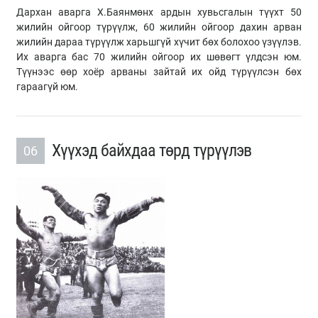
Дархан аварга Х.Баянмөнх ардын хувьсгалын түүхт 50
жилийн ойгоор түрүүлж, 60 жилийн ойгоор дахин арван
жилийн дараа түрүүлж харьшгүй хүчит бөх болохоо үзүүлэв.
Их аварга бас 70 жилийн ойгоор их шөвөгт үлдсэн юм.
Түүнээс өөр хоёр арваны зайтай их ойд түрүүлсэн бөх
гараагүй юм.
Хүүхэд байхдаа төрд түрүүлэв
06