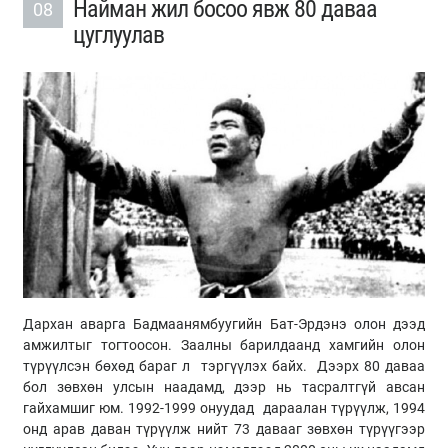
Найман жил босоо явж 80 даваа
08
цуглуулав
Дархан аварга Бадмаанямбуугийн Бат-Эрдэнэ олон дээд
амжилтыг тогтоосон. Заалны барилдаанд хамгийн олон
түрүүлсэн бөхөд бараг л тэргүүлэх байх. Дээрх 80 даваа
бол зөвхөн улсын наадамд, дээр нь тасралтгүй авсан
гайхамшиг юм. 1992-1999 онуудад дараалан түрүүлж, 1994
онд арав даван түрүүлж нийт 73 давааг зөвхөн түрүүгээр