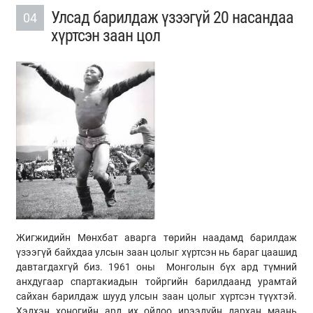
Улсад барилдаж үзээгүй 20 насандаа
04
хүртсэн заан цол
Жигжидийн Мөнхбат аварга төрийн наадамд барилдаж
үзээгүй байхдаа улсын заан цолыг хүртсэн нь бараг цаашид
давтагдахгүй биз. 1961 оны Монголын бүх ард түмний
анхдугаар спартакиадын тойргийн барилдаанд урамтай
сайхан барилдаж шууд улсын заан цолыг хүртсэн түүхтэй.
Хэдхэн хоногийн ард их ойдоо ирээдүйн дархан маань