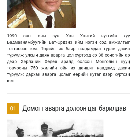
1990 оны оны зун Хан Хэнтий нутгийн хүү
Бадмаанямбуугийн Бат-Эрдэнэ ийм нэгэн сод амжилтыг
тогтоосон юм. Төрийн их баяр наадамдаа гурав дахиа
түрүүлж улсын даян аварга цол хүртээд ер 38 хоногийн ар
дээр Хэрлэний Хөдөө аралд болсон Монголын нууц
товчооны 750 жилийн ойн их даншиг наадамд дахин
түрүүлж дархан аварга цолыг өөрийн нутаг дээр хүртсэн
юм.
Домогт аварга долоон цаг барилдав
01