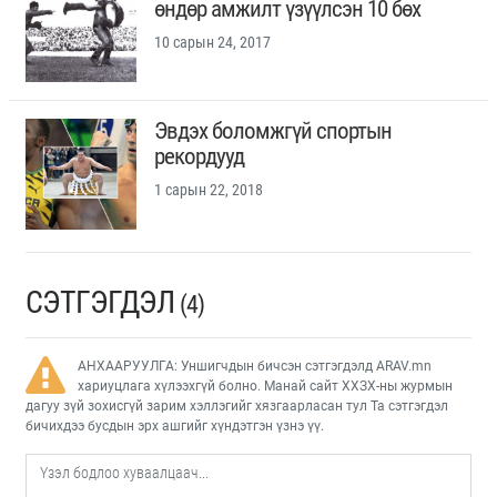
өндөр амжилт үзүүлсэн 10 бөх
10 сарын 24, 2017
Эвдэх боломжгүй спортын
рекордууд
1 сарын 22, 2018
СЭТГЭГДЭЛ
(4)
АНХААРУУЛГА: Уншигчдын бичсэн сэтгэгдэлд ARAV.mn
хариуцлага хүлээхгүй болно. Манай сайт ХХЗХ-ны журмын
дагуу зүй зохисгүй зарим хэллэгийг хязгаарласан тул Та сэтгэгдэл
бичихдээ бусдын эрх ашгийг хүндэтгэн үзнэ үү.