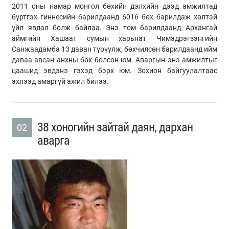
2011 оны намар монгол бөхийн дэлхийн дээд амжилтад
бүртгэх гиннесийн барилдаанд 6016 бөх барилдаж хөлтэй
үйл явдал болж байлаа. Энэ том барилдаанд Архангай
аймгийн Хашаат сумын харьяат Чимэдрэгзэнгийн
Санжаадамба 13 даван түрүүлж, бөхчилсөн барилдаанд ийм
даваа авсан анхны бөх болсон юм. Аваргын энэ амжилтыг
цаашид эвдэнэ гэхэд бэрх юм. Зохион байгуулалтаас
эхлээд амаргүй ажил билээ.
38 хоногийн зайтай даян, дархан
02
аварга