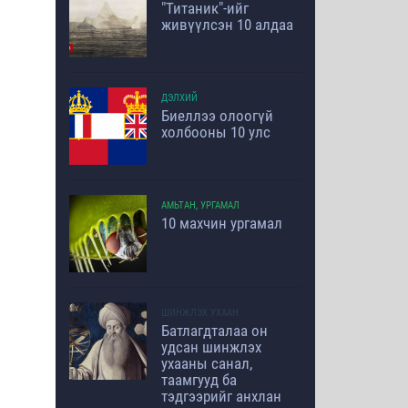
"Титаник"-ийг
живүүлсэн 10 алдаа
ДЭЛХИЙ
Биеллээ олоогүй
холбооны 10 улс
АМЬТАН, УРГАМАЛ
10 махчин ургамал
ШИНЖЛЭХ УХААН
Батлагдталаа он
удсан шинжлэх
ухааны санал,
таамгууд ба
тэдгээрийг анхлан