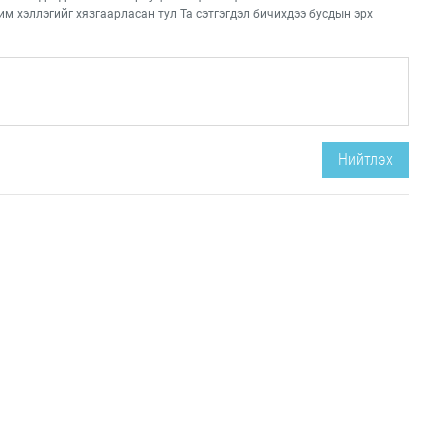
им хэллэгийг хязгаарласан тул Та сэтгэгдэл бичихдээ бусдын эрх
Нийтлэх