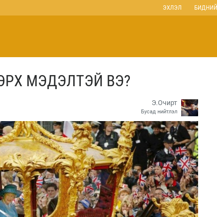
ЭХЛЭЛ
БИДНИЙ
 ЭРХ МЭДЭЛТЭЙ ВЭ?
Э.Очирт
Бусад нийтлэл