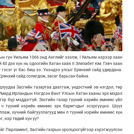
н гүн Уильям 1066 онд Английг эзэлж, I Уильям нэрээр хаан
 40 дэх хүн нь одоогийн Хатан хаан II Элизабет юм. Гэвч хаан
 гэсэг үг бас биш ээ. Үнэндээ улсыг Ерөнхий сайд удирдана.
 Ерөнхий сайд солигдож, засаг барьсан байна.
удлуудаа Засгийн газартаа даатгаж, үндэстний эв нэгдэл, төр
 Умард Ирландын Нэгдсэн Вант Улсын Хатан хааны эрх мэдэл
тэр бүр мэддэггүй. Засгийн газар түүний нэрийн өмнөөс үйл
 ч түүний нэрийн өмнөөс эрх баригчдыг эсэргүүцнэ. Шүүх
ллаж, хүчний байгууллагууд мөн л түүний нэрийн өмнөөс хүн
, нэр төдий хүн үү?
ийг Парламент, Засгийн газрын оролцоогүйгээр хэрэгжүүлсэн