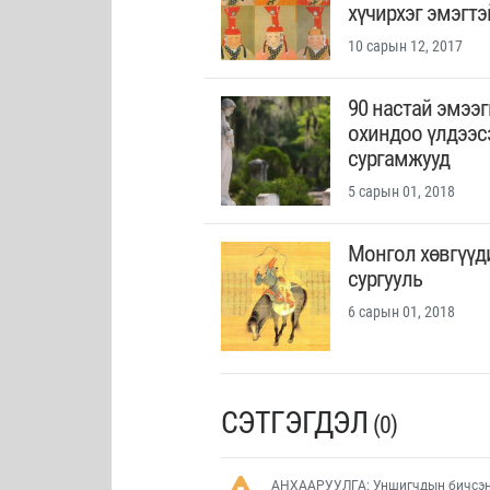
хүчирхэг эмэгтэ
10 сарын 12, 2017
90 настай эмээ
охиндоо үлдээс
сургамжууд
5 сарын 01, 2018
Монгол хөвгүүд
сургууль
6 сарын 01, 2018
СЭТГЭГДЭЛ
(0)
АНХААРУУЛГА: Уншигчдын бичсэн с