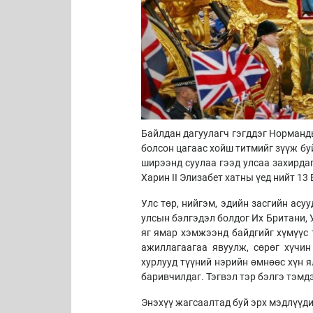
Байлдан дагуулагч гэгддэг Норманды
болсон цагаас хойш титмийг зүүж буй
ширээнд суулаа гээд улсаа захирдаг
Харин II Элизабет хатны үед нийт 13
Улс төр, нийгэм, эдийн засгийн асу
улсын бэлгэдэл болдог Их Британи,
яг ямар хэмжээнд байдгийг хүмүүс 
ажиллагаагаа явуулж, сөрөг хүчин
хурлууд түүний нэрийн өмнөөс хүн я
баривчилдаг. Тэгвэл тэр бэлгэ тэмдэг
Энэхүү жагсаалтад буй эрх мэдлүүд