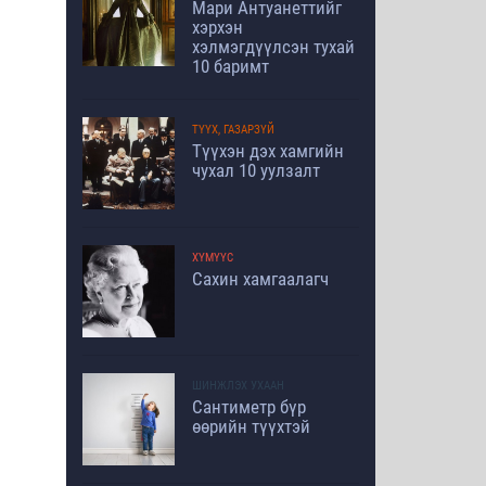
Мари Антуанеттийг
хэрхэн
хэлмэгдүүлсэн тухай
10 баримт
ТҮҮХ, ГАЗАРЗҮЙ
Түүхэн дэх хамгийн
чухал 10 уулзалт
ХҮМҮҮС
Сахин хамгаалагч
ШИНЖЛЭХ УХААН
Сантиметр бүр
өөрийн түүхтэй