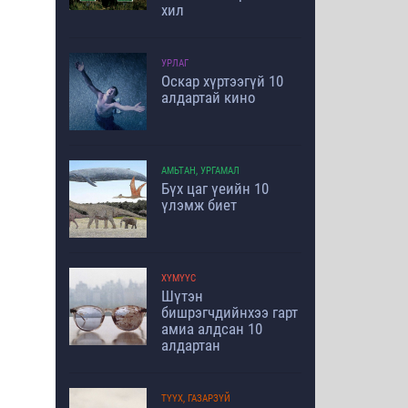
хил
УРЛАГ
Оскар хүртээгүй 10
алдартай кино
АМЬТАН, УРГАМАЛ
Бүх цаг үеийн 10
үлэмж биет
ХҮМҮҮС
Шүтэн
бишрэгчдийнхээ гарт
амиа алдсан 10
алдартан
ТҮҮХ, ГАЗАРЗҮЙ