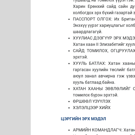
Харин Ерөнхий сайд сайн ду
холбогдох эрх бүхий газартай 
ПАССПОРТ ОЛГОХ: Их Британи
Энэхүү үүрэг хариуцлагыг холб
шаардлагагүй.
ХУУЛИАС ДЭЭГҮҮР ЭРХ МЭДЭЛ: 
Хатан хаан II Элизабетийг хуу
САЙД ТОМИЛОХ, ОГЦРУУЛАХ: 
эрхтэй.
ХУУЛЬ БАТЛАХ: Хатан хааны
гаргасан хуулийн төслийг бат
аюул занал авчирна гэж үзвэ
хууль батлаад байна.
ХАТАН ХААНЫ ЗӨВЛӨЛИЙГ СОН
томилох бүрэн эрхтэй.
ӨРШӨӨЛ ҮЗҮҮЛЭХ
ХЭЛЭЛЦЭЭР ХИЙХ
ЦЭРГИЙН ЭРХ МЭДЭЛ
АРМИЙН КОМАНДЛАГЧ: Хатан х