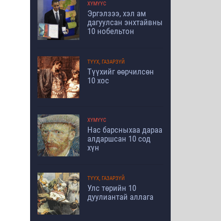
ХҮМҮҮС
Эргэлзээ, хэл ам
дагуулсан энхтайвны
10 нобельтон
ТҮҮХ, ГАЗАРЗҮЙ
Түүхийг өөрчилсөн
10 хос
ХҮМҮҮС
Нас барсныхаа дараа
алдаршсан 10 сод
хүн
ТҮҮХ, ГАЗАРЗҮЙ
Улс төрийн 10
дуулиантай аллага