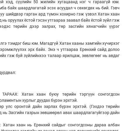
ой хэд, сүүлийн 50 жилийн хугацаанд нэг ч гараагүй юм.
ба байх шаардлагатай эсэх асуудал ч сөхөгдөх нь бий. Гэвч
руу шийдвэр гарган ард түмэн хохирно гэж үзвэл Хатан хаан
 нь оруулах ёстой гэсэн утгаараа заавал байх ёстой зүйл гэж
эдэс төрийн дээр залрах, төр засгийн хянагчийн үүрэг
бэлгэ тэмдэг биш юм. Магадгүй Хатан хааны хамгийн хүчирхэг
сэрэмжлүүлэх эрх байх. Энэ ч утгаараа Ерөнхий сайд долоо
ийх гэж буй зүйлийнхээ талаар ярилцаж, зөвлөгөөг нь авдаг
дурдвал:
АРААХ: Хатан хаан буюу төрийн тэргүүн сонгогдсон
рламентын хурлыг дуудах бүрэн эрхтэй.
р улс оронтой дайн зарлах бүрэн эрхтэй. (Гэхдээ төрийн
д нь Засгийн газрын зөвшөөрөл авах шаардлагагүйгээр дайн
атан хаан нь Ерөнхий сайдыг сонгогдсоны дараа албан
 Ингэхдээ хамгийн их санал авсан нэр дэвшигчийг сонгодог.