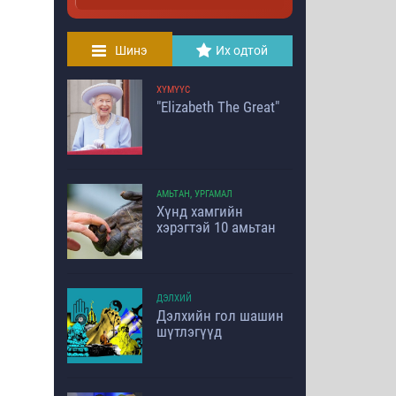
Шинэ
Их одтой
ХҮМҮҮС
"Elizabeth The Great"
АМЬТАН, УРГАМАЛ
Хүнд хамгийн
хэрэгтэй 10 амьтан
ДЭЛХИЙ
Дэлхийн гол шашин
шүтлэгүүд