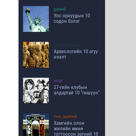
ДЭЛХИЙ
Улс орнуудын 10
содон бэлэг
ШИНЖЛЭХ УХААН
Археологийн 10 агуу
нээлт
УРЛАГ
27-гийн клубын
алдартай 10 "гишүүн"
ТҮҮХ, ГАЗАРЗҮЙ
Хамгийн олон
жилийн өмнө
тогтоосон эртний 10