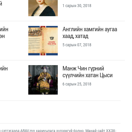
й
1 сарын 30, 2018
гийн
Английн хамгийн аугаа
эн
хаад, хатад
5 сарын 07, 2018
ийн
Манж Чин гүрний
сүүлчийн хатан Цыси
6 сарын 25, 2018
этгэгдэлд ARAV.mn хариуцлага хүлээхгүй болно. Манай сайт ХХЗХ-