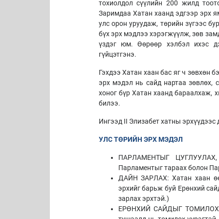
тохиолдол сүүлийн 200 жилд тоот
Заримдаа Хатан хаанд эдгээр эрх ям
улс орон уруудаж, төрийн зүгээс бу
бүх эрх мэдлээ хэрэгжүүлж, зөв замд
үздэг юм. Өөрөөр хэлбэл ихэс дэ
гүйцэтгэнэ.
Гэхдээ Хатан хаан бас яг ч зөвхөн 
эрх мэдэл нь сайд нартаа зөвлөх, 
хоног бүр Хатан хаанд бараалхаж, х
билээ.
Ингээд II Элизабет хатны эрхүүдээс 
УЛС ТӨРИЙН ЭРХ МЭДЭЛ
ПАРЛАМЕНТЫГ ЦУГЛУУЛАХ, Т
Парламентыг тараах болон Па
ДАЙН ЗАРЛАХ: Хатан хаан өө
эрхийг барьж буй Ерөнхий сай
зарлах эрхтэй.)
ЕРӨНХИЙ САЙДЫГ ТОМИЛОХ: Х
тушаалд нь томилох үүрэгтэй.