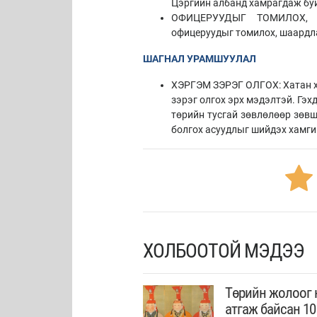
Цэргийн албанд хамрагдаж буй 
ОФИЦЕРУУДЫГ ТОМИЛОХ, О
офицеруудыг томилох, шаардла
ШАГНАЛ УРАМШУУЛАЛ
ХЭРГЭМ ЗЭРЭГ ОЛГОХ: Хатан ха
зэрэг олгох эрх мэдэлтэй. Гэх
төрийн тусгай зөвлөлөөр зөвш
болгох асуудлыг шийдэх хамгий
ХОЛБООТОЙ МЭДЭЭ
Төрийн жолоог 
атгаж байсан 10