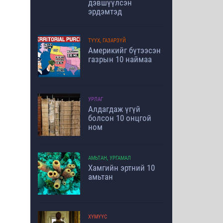
дэвшүүлсэн
эрдэмтэд
ТҮҮХ, ГАЗАРЗҮЙ
Америкийг бүтээсэн
газрын 10 наймаа
УРЛАГ
Алдагдаж үгүй
болсон 10 онцгой
ном
АМЬТАН, УРГАМАЛ
Хамгийн эртний 10
амьтан
ХҮМҮҮС