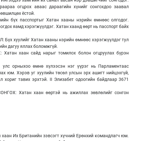
раараа огцрох аваас дараагийн хүнийг сонгохдоо заавал
зөвшилцөх ёстой.
йн бүх пасспортыг Хатан хааны нэрийн өмнөөс олгодог.
огдох яамд хэрэгжүүлдэг. Хатан хаанд өөрт нь пасспорт байх
Бүх хуулийг Хатан хааны нэрийн өмнөөс хэрэгжүүлдэг тул
лийн дагуу яллах боломжгүй.
Хатан хаан сайд нарыг томилох болон огцруулах бүрэн
 улс орныхоо өмнө хүлээсэн нэг үүрэг нь Парламентаас
лах юм. Хэрэв уг хуулийн төсөл улсын эрх ашигт нийцэхгүй,
л хориг тавих эрхтэй. II Элизабет одоогийн байдлаар 3671
ГОХ: Хатан хаан өөртэй нь ажиллах зөвлөлийг сонгон
аан Их Британийн зэвсэгт хүчний Ерөнхий командлагч юм.