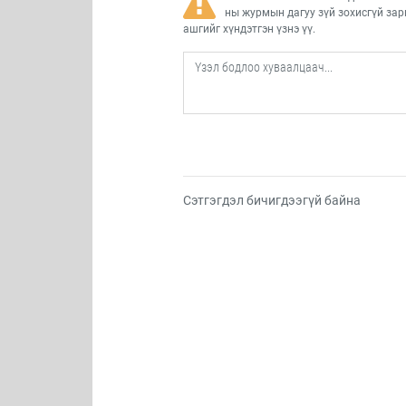
ны журмын дагуу зүй зохисгүй зар
ашгийг хүндэтгэн үзнэ үү.
Сэтгэгдэл бичигдээгүй байна