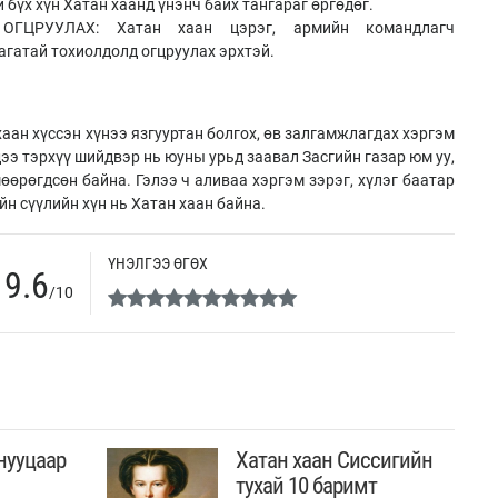
бүх хүн Хатан хаанд үнэнч байх тангараг өргөдөг.
ГЦРУУЛАХ: Хатан хаан цэрэг, армийн командлагч
гатай тохиолдолд огцруулах эрхтэй.
ан хүссэн хүнээ язгууртан болгох, өв залгамжлагдах хэргэм
дээ тэрхүү шийдвэр нь юуны урьд заавал Засгийн газар юм уу,
өөрөгдсөн байна. Гэлээ ч аливаа хэргэм зэрэг, хүлэг баатар
н сүүлийн хүн нь Хатан хаан байна.
ҮНЭЛГЭЭ ӨГӨХ
9.6
/10
нууцаар
Хатан хаан Сиссигийн
тухай 10 баримт