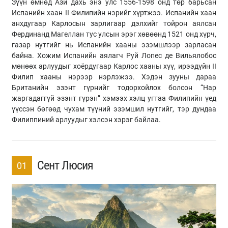
Зүүн өмнөд Ази дахь энэ улс 1556-1598 онд төр барьсан
Испанийн хаан II Филипийн нэрийг хүртжээ. Испанийн хаан
анхдугаар Карлосын зарлигаар дэлхийг тойрон аялсан
Фердинанд Магеллан тус улсын эрэг хөвөөнд 1521 онд хүрч,
газар нутгийг нь Испанийн хааны эзэмшлээр зарласан
байна. Хожим Испанийн аялагч Руй Лопес де Вильялобос
мөнөөх арлуудыг хоёрдугаар Карлос хааны хүү, ирээдүйн II
Филип хааны нэрээр нэрлэжээ. Хэдэн зууны дараа
Британийн эзэнт гүрнийг тодорхойлох болсон “Нар
жаргадаггүй эзэнт гүрэн” хэмээх хэлц угтаа Филипийн үед
үүссэн бөгөөд чухам түүний эзэмшил нутгийг, тэр дундаа
Филиппиний арлуудыг хэлсэн хэрэг байлаа.
Сент Люсия
01