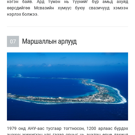
нэгэн байв. Ард түмэн нь түүнийг бүр амьд ахуйд
өөрсдийгөө Мсвазийн хүмүүс буюу свазичууд хэмээн
нэрлэх болжээ.
Маршаллын арлууд
07
1979 онд АНУ-аас тусгаар тогтносон, 1200 арлаас бүрдэх
энэхүү жижигхэн улс газар орныг нь анхлан өрнө дахинд