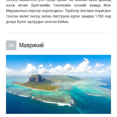
нээж өгсөн Британийн тэнгисийн хүчний ахмад Жон
Маршаллын нэрээр нэрлэгджээ. Тэрбээр Англиас хоригдол
тээсэн хөлөг онгоц залан Австрали хүрэх замдаа 1788 онд
дээрх бүлэг арлуудыг нээсэн байна.
Маврикий
06