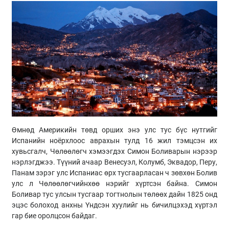
Өмнөд Америкийн төвд орших энэ улс тус бүс нутгийг
Испанийн ноёрхлоос аврахын тулд 16 жил тэмцсэн их
хувьсгалч, Чөлөөлөгч хэмээгдэх Симон Боливарын нэрээр
нэрлэгджээ. Түүний ачаар Венесуэл, Колумб, Эквадор, Перу,
Панам зэрэг улс Испаниас өрх тусгаарласан ч зөвхөн Болив
улс л Чөлөөлөгчийнхөө нэрийг хүртсэн байна. Симон
Боливар тус улсын тусгаар тогтнолын төлөөх дайн 1825 онд
эцэс болоход анхны Үндсэн хуулийг нь бичилцэхэд хүртэл
гар бие оролцсон байдаг.