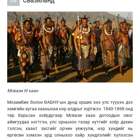
Свазиланд
08
Мсвази III хаан
Мозамбик болон ӨАБНУ-ын дунд орших энэ улс түүхэн дэх
хамгийн аугаа хааныхаа нэр алдрыг хүртжээ. 1840-1868 онд
төр барьсан хоёрдугаар Мсвази хаан дотоодын овог
аймгуудаа нэгтгэн, улс орныхоо газар нутгийг хоёр дахин
тэлсэн, хаант засгийг орчин үежүүлж, нэр хүндийг нь
өргөсөн хэмээн ард олныхоо хайр хүндлэлийг хүлээсэн