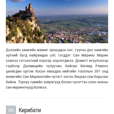
Дэлхийн хамгийн жижиг орнуудын нэг, түүхэн дэх хамгийн
эртний бүгд найрамдах улс гэгддэг Сан Марино Марин
хэмээх гэгээнтний нэрээр нэрлэгджээ. Домогт өгүүлснээр
тэрбээр Далмацийн чулуучин байсан бөгөөд Ромоос
цөлөгдөн оргож босон явахдаа нийтийн тооллын 301 онд
өнөөгийн Сан Мариногийн нутагт нэгэн бяцхан сүм барьсан
байна. Тэрхүү сүмийн хуврагууд болон сүсэгтэн олон анхны
сан мариночууд болжээ.
Кирибати
09