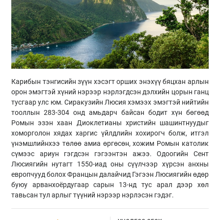
Карибын тэнгисийн зүүн хэсэгт орших энэхүү бяцхан арлын
орон эмэгтэй хүний нэрээр нэрлэгдсэн дэлхийн цорын ганц
тусгаар улс юм. Сиракузийн Люсия хэмээх эмэгтэй нийтийн
тооллын 283-304 онд амьдарч байсан бодит хүн бөгөөд
Ромын эзэн хаан Диоклетианы христийн шашинтнуудыг
хоморголон хядах харгис үйлдлийн хохирогч болж, итгэл
үнэмшлийнхээ төлөө амиа өргөсөн, хожим Ромын католик
сүмээс ариун гэгдсэн гэгээнтэн ажээ. Одоогийн Сент
Люсиягийн нутагт 1550-иад оны сүүлчээр хүрсэн анхны
европчууд болох Францын далайчид Гэгээн Люсиягийн өдөр
буюу арванхоёрдугаар сарын 13-нд тус арал дээр хөл
тавьсан тул арлыг түүний нэрээр нэрлэсэн гэдэг.