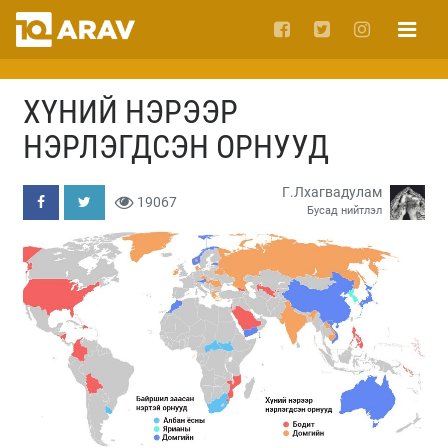
ХҮНИЙ НЭРЭЭР
НЭРЛЭГДСЭН ОРНУУД
Г.Лхагвадулам
19067
Бусад нийтлэл