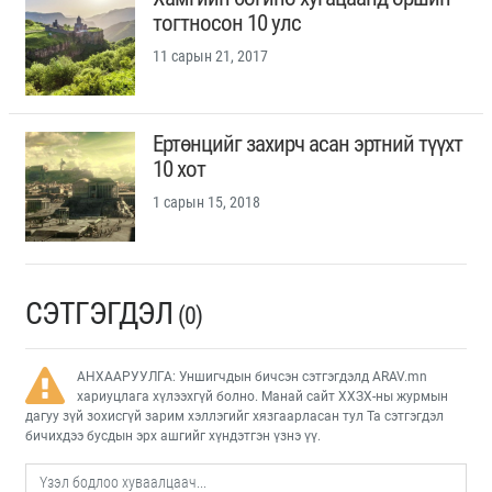
тогтносон 10 улс
11 сарын 21, 2017
Ертөнцийг захирч асан эртний түүхт
10 хот
1 сарын 15, 2018
СЭТГЭГДЭЛ
(0)
АНХААРУУЛГА: Уншигчдын бичсэн сэтгэгдэлд ARAV.mn
хариуцлага хүлээхгүй болно. Манай сайт ХХЗХ-ны журмын
дагуу зүй зохисгүй зарим хэллэгийг хязгаарласан тул Та сэтгэгдэл
бичихдээ бусдын эрх ашгийг хүндэтгэн үзнэ үү.