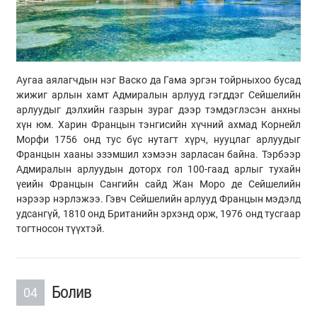
Аугаа аялагчдын нэг Васко да Гама эргэн тойрныхоо бусад
жижиг арлын хамт Адмиралын арлууд гэгддэг Сейшелийн
арлуудыг дэлхийн газрын зураг дээр тэмдэглэсэн анхны
хүн юм. Харин Францын тэнгисийн хүчний ахмад Корнейл
Морфи 1756 онд тус бүс нутагт хүрч, нууцлаг арлуудыг
Францын хааны эзэмшил хэмээн зарласан байна. Тэрбээр
Адмиралын арлуудын доторх гол 100-гаад арлыг тухайн
үеийн Францын Сангийн сайд Жан Моро де Сейшелийн
нэрээр нэрлэжээ. Гэвч Сейшелийн арлууд Францын мэдэлд
удсангүй, 1810 онд Британийн эрхэнд орж, 1976 онд тусгаар
тогтносон түүхтэй.
Болив
04