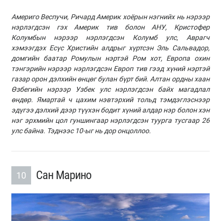
Америго Веспучи, Ричард Америк хоёрын нэгнийх нь нэрээр
нэрлэгдсэн гэх Америк тив болон АНУ, Кристофер
Колумбын нэрээр нэрлэгдсэн Колумб улс, Аврагч
хэмээгдэх Есүс Христийн алдрыг хүртсэн Эль Сальвадор,
домгийн баатар Ромулын нэртэй Ром хот, Европа охин
тэнгэрийн нэрээр нэрлэгдсэн Европ тив гээд хүний нэртэй
газар орон дэлхийн өнцөг булан бүрт бий. Алтан ордны хаан
Өзбегийн нэрээр Узбек улс нэрлэгдсэн байх магадлал
өндөр. Ямартай ч цахим нэвтэрхий тольд тэмдэглэснээр
эдүгээ дэлхий дээр түүхэн бодит хүний алдар нэр болон хэн
нэг эрхмийн цол гуншингаар нэрлэгдсэн туурга тусгаар 26
улс байна. Тэднээс 10-ыг нь дор онцоллоо.
Сан Марино
10