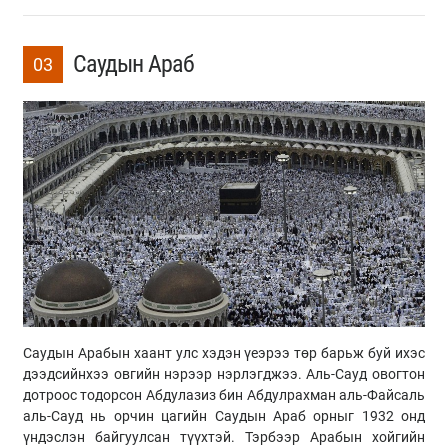
Саудын Араб
03
Саудын Арабын хаант улс хэдэн үеэрээ төр барьж буй ихэс
дээдсийнхээ овгийн нэрээр нэрлэгджээ. Аль-Сауд овогтон
дотроос тодорсон Абдулазиз бин Абдулрахман аль-Файсаль
аль-Сауд нь орчин цагийн Саудын Араб орныг 1932 онд
үндэслэн байгуулсан түүхтэй. Тэрбээр Арабын хойгийн