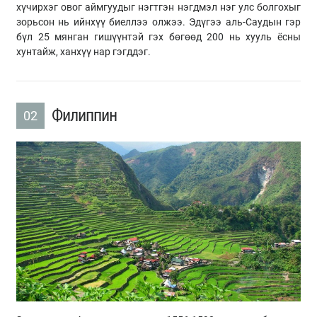
хүчирхэг овог аймгуудыг нэгтгэн нэгдмэл нэг улс болгохыг
зорьсон нь ийнхүү биеллээ олжээ. Эдүгээ аль-Саудын гэр
бүл 25 мянган гишүүнтэй гэх бөгөөд 200 нь хууль ёсны
хунтайж, ханхүү нар гэгддэг.
Филиппин
02