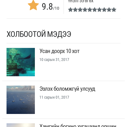
ҮНЭЛГЭЭ ӨГӨХ
9.8
/10
ХОЛБООТОЙ МЭДЭЭ
Усан доорх 10 хот
10 сарын 31, 2017
Эзлэх боломжгүй улсууд
11 сарын 01, 2017
Хамгийн богино хугацаанд оршин