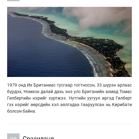
1979 онд Их Британиас тусгаар тогтносон, 33 шүрэн арлаас
бүрдэх, Номхон далай дахь энэ улс Британийн ахмад Томас
Гилбертийн нэрийг хүртжээ. Нутгийн уугуул иргэд Гилберт
гэх нэрийг өөрсдийн хэл аялгадаа тааруулсан нь Кирибати
болсон байна.