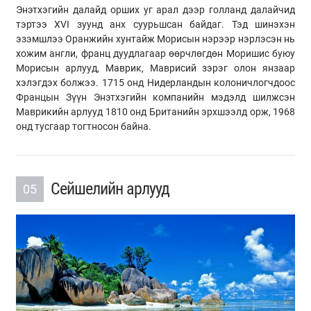
Энэтхэгийн далайд орших уг арал дээр голланд далайчид
тэртээ XVI зуунд анх суурьшсан байдаг. Тэд шинэхэн
эзэмшлээ Оранжийн хунтайж Морисын нэрээр нэрлэсэн нь
хожим англи, франц дуудлагаар өөрчлөгдөн Моришис буюу
Морисын арлууд, Маврик, Маврисий зэрэг олон янзаар
хэлэгдэх болжээ. 1715 онд Нидерландын колоничлогчдоос
Францын Зүүн Энэтхэгийн компанийн мэдэлд шилжсэн
Маврикийн арлууд 1810 онд Британийн эрхшээлд орж, 1968
онд тусгаар тогтносон байна.
Сейшелийн арлууд
05