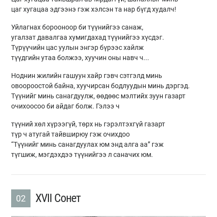
цаг хугацаа эдгээнэ гэж хэлсэн та нар бүгд худалч!
Уйлагнах борооноор би түүнийгээ санаж,
угалзат давалгаа хумигдахад түүнийгээ хүсдэг.
Түрүүчийн цас уулын энгэр бүрээс хайлж
түүдгийн утаа болжээ, хуучин оны навч ч...
Ноднин жилийн гашуун хайр гэвч сэтгэлд минь
овоороостой байна, хуучирсан бодлуудын минь дэргэд.
Түүнийг минь санагдуулж, өөдөөс мэлтийх зуун газарт
очихоосоо би айдаг болж. Гэлээ ч
түүний хөл хүрээгүй, төрх нь гэрэлтэхгүй газарт
түр ч атугай тайвширюу гэж очихдоо
“Түүнийг минь санагдуулах юм энд алга аа” гэж
түгшиж, мэгдэхдээ түүнийгээ л саначих юм.
XVII Сонет
02