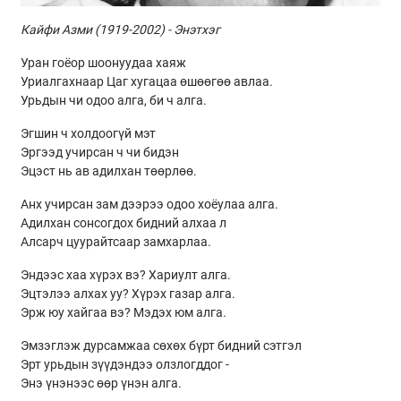
Кайфи Азми
(1919-2002) -
Энэтхэг
Уран гоёор шоонуудаа хаяж
Уриалгахнаар Цаг хугацаа өшөөгөө авлаа.
Урьдын чи одоо алга, би ч алга.
Эгшин ч холдоогүй мэт
Эргээд учирсан ч чи бидэн
Эцэст нь ав адилхан төөрлөө.
Анх учирсан зам дээрээ одоо хоёулаа алга.
Адилхан сонсогдох бидний алхаа л
Алсарч цуурайтсаар замхарлаа.
Эндээс хаа хүрэх вэ? Хариулт алга.
Эцтэлээ алхах уу? Хүрэх газар алга.
Эрж юу хайгаа вэ? Мэдэх юм алга.
Эмзэглэж дурсамжаа сөхөх бүрт бидний сэтгэл
Эрт урьдын зүүдэндээ олзлогддог -
Энэ үнэнээс өөр үнэн алга.