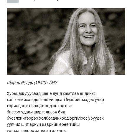
Шэрон Өүлдс (1942) - АНУ
Хурьцаж дуусаад шөнө дунд хамтдаа өндийж
хэн хэнийхээ дөнгөж үйлдсэн бүхнийг мэдэх учир
харилцан итгэлцэх анд нөхөд шиг
биесээ удаан ширтэлцсэн бид
бүсэлхийгээрээ холбогдчихоод оргилоос уруудах
уулчид шиг ариун цэврийн өрөө тийш
урт хонгилоор ханьсан алхана.