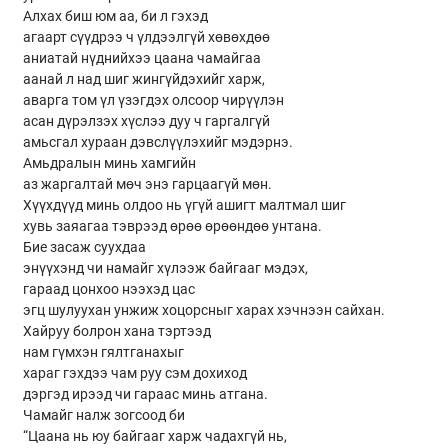
Алхах биш юм аа, би л гэхэд
агаарт сүүдрээ ч үлдээлгүй хөвөхдөө
аниатай нүднийхээ цаана чамайгаа
аанай л над шиг жингүйдэхийг харж,
аварга том үл үзэгдэх олсоор чирүүлэн
асан дүрэлзэх хүслээ дуу ч гаргалгүй
амьсгал хураан дэвслүүлэхийг мэдэрнэ.
Амьдралын минь хамгийн
аз жаргалтай мөч энэ гарцаагүй мөн.
Хүүхдүүд минь олдоо нь үгүй ашигт малтмал шиг
хувь заяагаа тэврээд өрөө өрөөндөө унтана.
Бие засаж суухдаа
энүүхэнд чи намайг хүлээж байгааг мэдэх,
гараад цонхоо нээхэд цас
эгц шулуухан унжиж хоцорсныг харах хэчнээн сайхан.
Хайруу болрон хана тэртээд
нам гүмхэн гялтганахыг
хараг гэхдээ чам руу сэм дохиход
дэргэд ирээд чи гараас минь атгана.
Чамайг налж зогсоод би
“Цаана нь юу байгааг харж чадахгүй нь,