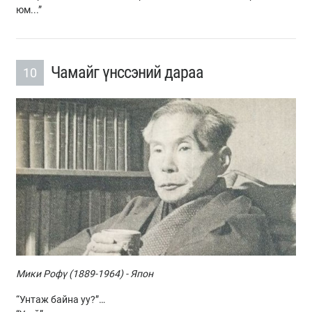
юм...”
Чамайг үнссэний дараа
10
Мики Рофү (1889-1964) - Япон
“Унтаж байна уу?”…