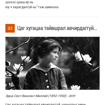
үүнээс цааш ер нь
юу ч харагдахгүй нь” гэж шивнэнэ.
Цаг хугацаа тайвшрал авчирдаггүй...
03
Эдна Сент-Винсент Миллей (1892-1950) - АНУ
Цаг хугацаа тайвшрал авчирдаггүй, шаналлыг минь