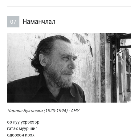
Наманчлал
07
Чарльз Буковски (1920-1994) - АНУ
ор луу үсрэхээр
гэтэх муур шиг
одоохон ирэх