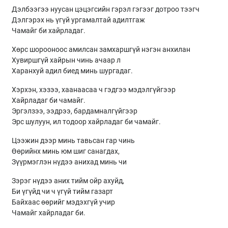
Дэлбээгээ нуусан цэцэгсийн гэрэл гэгээг дотроо тээгч
Дэлгэрэх нь үгүй ургамалтай адилтгаж
Чамайг би хайрладаг.
Хөрс шорооноос амилсан замхаршгүй нэгэн анхилан
Хувиршгүй хайрын чинь ачаар л
Харанхуй адил биед минь шургадаг.
Хэрхэн, хэзээ, хаанаасаа ч гэдгээ мэдэлгүйгээр
Хайрладаг би чамайг.
Эргэлзээ, ээдрээ, бардамналгүйгээр
Эрс шулуун, ил тодоор хайрладаг би чамайг.
Цээжин дээр минь тавьсан гар чинь
Өөрийнх минь юм шиг санагдах,
Зүүрмэглэн нүдээ анихад минь чи
Зэрэг нүдээ аних тийм ойр ахуйд,
Би үгүйд чи ч үгүй тийм газарт
Байхаас өөрийг мэдэхгүй учир
Чамайг хайрладаг би.