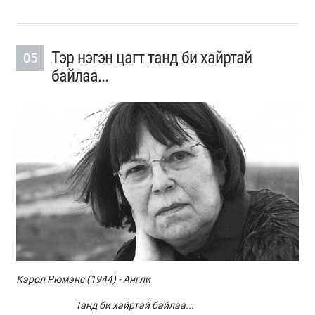
Тэр нэгэн цагт танд би хайртай
05
байлаа...
Кэрол Рюмэнс (1944) - Англи
Танд би хайртай байлаа...