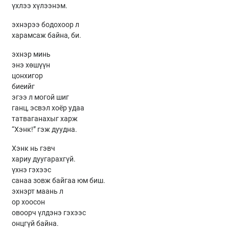
үхлээ хүлээнэм.
эхнэрээ бодохоор л
харамсаж байна, би.
эхнэр минь
энэ хөшүүн
цонхигор
биеийг
эгээ л могой шиг
ганц, эсвэл хоёр удаа
татваганахыг харж
“Хэнк!” гэж дуудна.
Хэнк нь гэвч
хариу дуугарахгүй.
үхнэ гэхээс
санаа зовж байгаа юм биш.
эхнэрт маань л
ор хоосон
овоорч үлдэнэ гэхээс
онцгүй байна.