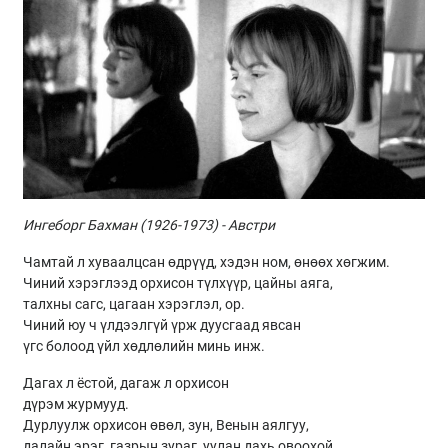
Ингеборг Бахман (1926-1973) - Австри
Чамтай л хуваалцсан өдрүүд, хэдэн ном, өнөөх хөгжим.
Чиний хэрэглээд орхисон түлхүүр, цайны аяга,
талхны сагс, цагаан хэрэглэл, ор.
Чиний юу ч үлдээлгүй үрж дуусгаад явсан
үгс болоод үйл хөдлөлийн минь инж.
Дагах л ёстой, дагаж л орхисон
дүрэм журмууд.
Дурлуулж орхисон өвөл, зун, Венын аялгуу,
далайн эрэг, газрын зураг, уулан дахь овоохой.