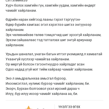
сэтгэлийнхээ
Хүрч болох хамгийн гүн, хамгийн уудам, хамгийн өндөрт
чамайг хайрланам.
Өдрийн наран хийгээд лааны гэрэл тэргүүтэн-
Өдөр бүрийн хамгаас эгэл хэрэглээ шигээ энгүүнээр
хайрланам.
Эрх чөлөөнийхөө төлөө тэмцэгчид шиг эрээгүй хайрланам,
Эрхэм сайшаалаас тэд татгалзах шиг энгүй ариунаар
хайрланам.
Урьдын шаналал, унаган багын итгэл үнэмшилд л хамаатай
Ухаангүй хүслээр чамайгаа хайрланам.
Ор мөргүй болсон гэгээнтнүүдээ хайрладаг асан
Одоо надад үгүй мэт тийм хайраар чамайг хайрланам.
Энэ л амьдралынхаа амьсгал бүрээр,
Инээмсэглэл, нулимс бүрээр чамайг хайрланам, би.
Энэрч, Бурхан болгоовол үхэл ирсний дараа ч
Илүү, бүр илүү ихээр чамайг хайрлана аа, би.
ҮНЭЛГЭЭ ӨГӨХ