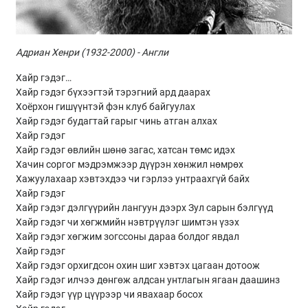
Адриан Хенри
(1932-2000) -
Англи
Хайр гэдэг…
Хайр гэдэг бүхээгтэй тэрэгний ард даарах
Хоёрхон гишүүнтэй фэн клуб байгуулах
Хайр гэдэг будагтай гарыг чинь атган алхах
Хайр гэдэг
Хайр гэдэг өвлийн шөнө загас, хатсан төмс идэх
Хачин соргог мэдрэмжээр дүүрэн хөнжил нөмрөх
Хажуулахаар хэвтэхдээ чи гэрлээ унтраахгүй байх
Хайр гэдэг
Хайр гэдэг дэлгүүрийн лангуун дээрх Зул сарын бэлгүүд
Хайр гэдэг чи хөгжмийн нэвтрүүлэг шимтэн үзэх
Хайр гэдэг хөгжим зогссоны дараа болдог явдал
Хайр гэдэг
Хайр гэдэг орхигдсон охин шиг хэвтэх цагаан дотоож
Хайр гэдэг илчээ дөнгөж алдсан унтлагын ягаан даашинз
Хайр гэдэг үүр цүүрээр чи явахаар босох