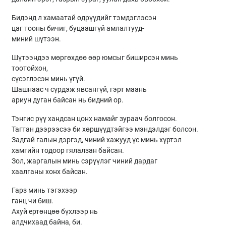
Бидэнд л хамаатай өдрүүдийг тэмдэглэсэн
цаг тооны бичиг, буцаашгүй амлалтууд-
миний шүтээн.
Шүтээндээ мөргөхдөө өөр юмсыг биширсэн минь
тоотойхон,
сүсэглэсэн минь үгүй.
Шашнаас ч сүрдэж явсангүй, гэрт маань
ариун дуган байсан нь бидний ор.
Тэнгис рүү хандсан цонх намайг зураач болгосон.
Тагтан дээрээсээ би хөршүүдтэйгээ мэндэлдэг болсон.
Задгай галын дэргэд, чиний хажууд үс минь хүртэл
хамгийн тодоор гялалзан байсан.
Зол, жаргалын минь сэрүүлэг чиний дардаг
хаалганы хонх байсан.
Гарз минь тэгэхээр
ганц чи биш.
Ахуй ертөнцөө бүхлээр нь
алдчихаад байна, би.