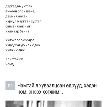
дэргэд нь унтсан
өчнөөн олон шөнө,
дэмий баахан
хэрүүл маргаан хүртэл
сайхан байсныг
хэлмээр байна.
хэлэхээс эмээдэг
хэцүүхэн үгийг ч одоо
хэлж болно:
Хайртай би
чамд.
Чамтай л хуваалцсан өдрүүд, хэдэн
06
ном, өнөөх хөгжим...