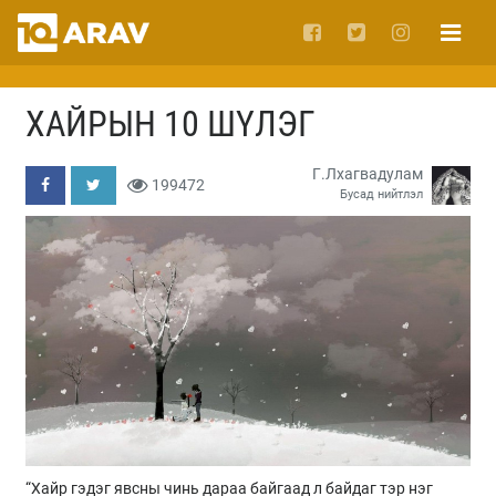
ХАЙРЫН 10 ШҮЛЭГ
Г.Лхагвадулам
199472
Бусад нийтлэл
“Хайр гэдэг явсны чинь дараа байгаад л байдаг тэр нэг