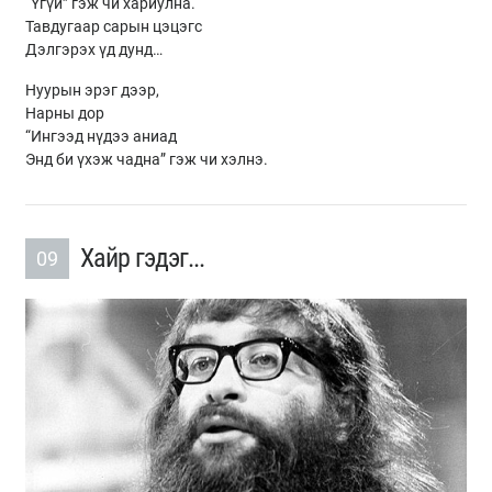
“Үгүй” гэж чи хариулна.
Тавдугаар сарын цэцэгс
Дэлгэрэх үд дунд…
Нуурын эрэг дээр,
Нарны дор
“Ингээд нүдээ аниад
Энд би үхэж чадна” гэж чи хэлнэ.
Хайр гэдэг...
09