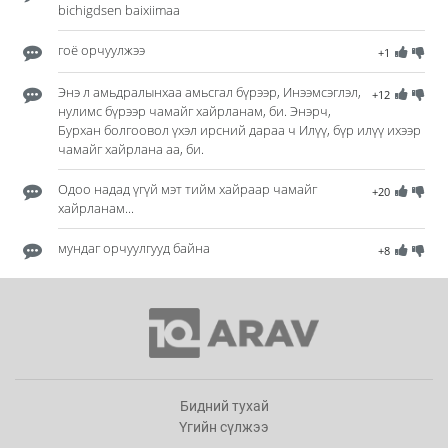
bichigdsen baixiimaa
гоё орчуулжээ
+1
Энэ л амьдралынхаа амьсгал бүрээр, Инээмсэглэл,
+12
нулимс бүрээр чамайг хайрланам, би. Энэрч,
Бурхан болгоовол үхэл ирсний дараа ч Илүү, бүр илүү ихээр
чамайг хайрлана аа, би.
Одоо надад үгүй мэт тийм хайраар чамайг
+20
хайрланам...
мундаг орчуулгууд байна
+8
Бидний тухай
Үгийн сүлжээ