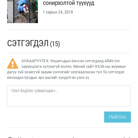
сонирхолтой түүхүүд
1 сарын 24, 2018
СЭТГЭГДЭЛ
(15)
АНХААРУУЛГА: Уншигчдын бичсэн сэтгэгдэлд ARAV.mn
хариуцлага хүлээхгүй болно. Манай сайт ХХЗХ-ны журмын
дагуу зүй зохисгүй зарим хэллэгийг хязгаарласан тул Та сэтгэгдэл
бичихдээ бусдын эрх ашгийг хүндэтгэн үзнэ үү.
Нийтлэх