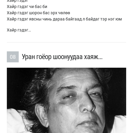
Хайр гэдэг
Хайр гэдэг чи бас би
Хайр гэдэг шорон бас эрх чөлөө
Хайр гэдэг явсны чинь дараа байгаад л байдаг тэр нэг юм
Хайр гэдэг…
Уран гоёор шоонуудаа хаяж...
08