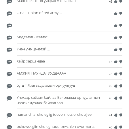
Маш гоё сэтгэл уужрах мэт сайхан
+2
U.r.a. - union of red army ...
...
Мэдээлэл - мэдлэг ...
Үнэн үнэ цэнэтэй ...
Хайр харцандаа ...
+3
АМЖИЛТ МУНДАГУУДДАААА
-3
бүгд Г.Лхагвадуламын орчуулгууд
+9
Үнэхээр сайхан байлаа.Баярлалаа орчуулагчын
+3
нэрийг дурдаж байвал зөв
namanchlal shulegiig ix ovormots orchuuljee
+1
bukowskigiin shulegnuud ixevchlen ovormorts
+3