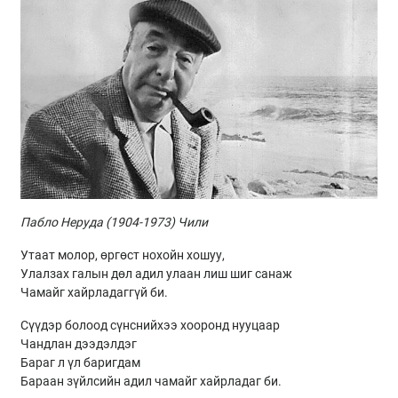
Пабло Неруда (1904-1973) Чили
Утаат молор, өргөст нохойн хошуу,
Улалзах галын дөл адил улаан лиш шиг санаж
Чамайг хайрладаггүй би.
Сүүдэр болоод сүнснийхээ хооронд нууцаар
Чандлан дээдэлдэг
Бараг л үл баригдам
Бараан зүйлсийн адил чамайг хайрладаг би.