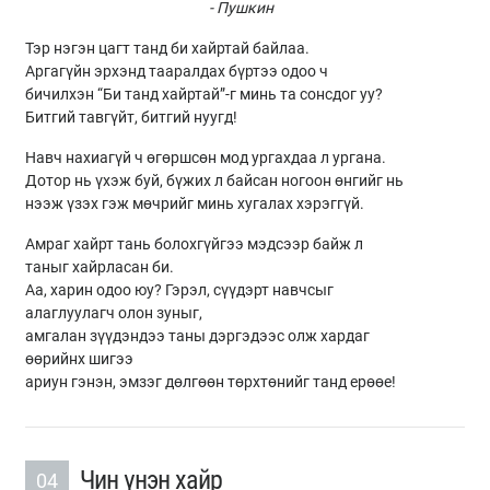
- Пушкин
Тэр нэгэн цагт танд би хайртай байлаа.
Аргагүйн эрхэнд тааралдах бүртээ одоо ч
бичилхэн “Би танд хайртай”-г минь та сонсдог уу?
Битгий тавгүйт, битгий нуугд!
Навч нахиагүй ч өгөршсөн мод ургахдаа л ургана.
Дотор нь үхэж буй, бүжих л байсан ногоон өнгийг нь
нээж үзэх гэж мөчрийг минь хугалах хэрэггүй.
Амраг хайрт тань болохгүйгээ мэдсээр байж л
таныг хайрласан би.
Аа, харин одоо юу? Гэрэл, сүүдэрт навчсыг
алаглуулагч олон зуныг,
амгалан зүүдэндээ таны дэргэдээс олж хардаг
өөрийнх шигээ
ариун гэнэн, эмзэг дөлгөөн төрхтөнийг танд ерөөе!
Чин үнэн хайр
04