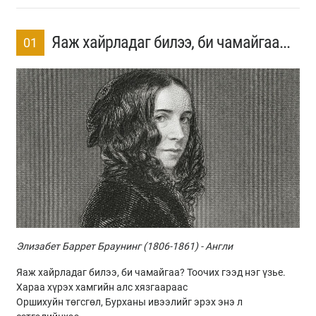
Яаж хайрладаг билээ, би чамайгаа...
01
Элизабет Баррет Браунинг (1806-1861) - Англи
Яаж хайрладаг билээ, би чамайгаа? Тоочих гээд нэг үзье.
Хараа хүрэх хамгийн алс хязгаараас
Оршихуйн төгсгөл, Бурханы ивээлийг эрэх энэ л