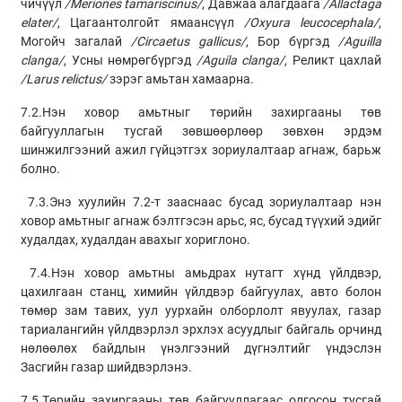
чичүүл
/Meriones tamariscinus/
, Давжаа алагдаага
/Allactaga
elater/
, Цагаантолгойт ямаансүүл
/Oxyura leucocephala/
,
Могойч загалай
/Circaetus gallicus/
, Бор бүргэд
/Aguilla
clanga/
, Усны нөмрөгбүргэд
/Aguila clanga/
, Реликт цахлай
/Larus relictus/
зэрэг амьтан хамаарна.
7.2.Нэн ховор амьтныг төрийн захиргааны төв
байгууллагын тусгай зөвшөөрлөөр зөвхөн эрдэм
шинжилгээний ажил гүйцэтгэх зориулалтаар агнаж, барьж
болно.
7.3.Энэ хуулийн 7.2-т зааснаас бусад зориулалтаар нэн
ховор амьтныг агнаж бэлтгэсэн арьс, яс, бусад түүхий эдийг
худалдах, худалдан авахыг хориглоно.
7.4.Нэн ховор амьтны амьдрах нутагт хүнд үйлдвэр,
цахилгаан станц, химийн үйлдвэр байгуулах, авто болон
төмөр зам тавих, уул уурхайн олборлолт явуулах, газар
тариалангийн үйлдвэрлэл эрхлэх асуудлыг байгаль орчинд
нөлөөлөх байдлын үнэлгээний дүгнэлтийг үндэслэн
Засгийн газар шийдвэрлэнэ.
7.5.Төрийн захиргааны төв байгууллагаас олгосон тусгай