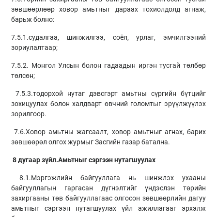
зөвшөөрлөөр ховор амьтныг дараах тохиолдолд агнаж,
барьж болно:
7.5.1.судалгаа, шинжилгээ, соёл, урлаг, эмчилгээний
зориулалтаар;
7.5.2. Монгол Улсын болон гадаадын иргэн тусгай төлбөр
төлсөн;
7.5.3.тодорхой нутаг дэвсгэрт амьтны сүргийн бүтцийг
зохицуулах болон халдварт өвчний голомтыг эрүүлжүүлэх
зорилгоор.
7.6.Ховор амьтны жагсаалт, ховор амьтныг агнах, барих
зөвшөөрөл олгох журмыг Засгийн газар батална.
8 дугаар зүйл.Амьтныг сэргээн нутагшуулах
8.1.Мэргэжлийн байгууллага нь шинжлэх ухааны
байгууллагын гаргасан дүгнэлтийг үндэслэн төрийн
захиргааны төв байгууллагаас олгосон зөвшөөрлийн дагуу
амьтныг сэргээн нутагшуулах үйл ажиллагааг эрхэлж