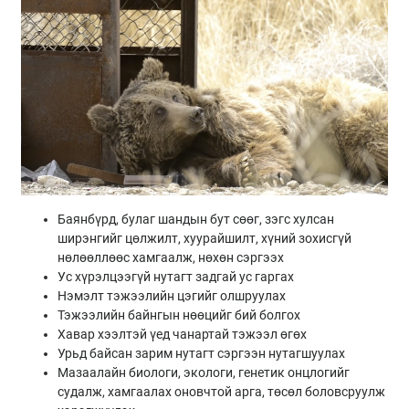
Баянбүрд, булаг шандын бут сөөг, зэгс хулсан
ширэнгийг цөлжилт, хуурайшилт, хүний зохисгүй
нөлөөллөөс хамгаалж, нөхөн сэргээх
Ус хүрэлцээгүй нутагт задгай ус гаргах
Нэмэлт тэжээлийн цэгийг олшруулах
Тэжээлийн байнгын нөөцийг бий болгох
Хавар хээлтэй үед чанартай тэжээл өгөх
Урьд байсан зарим нутагт сэргээн нутагшуулах
Мазаалайн биологи, экологи, генетик онцлогийг
судалж, хамгаалах оновчтой арга, төсөл боловсруулж