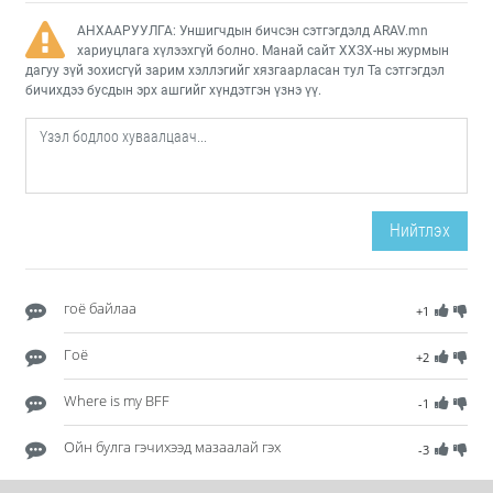
АНХААРУУЛГА: Уншигчдын бичсэн сэтгэгдэлд ARAV.mn
хариуцлага хүлээхгүй болно. Манай сайт ХХЗХ-ны журмын
дагуу зүй зохисгүй зарим хэллэгийг хязгаарласан тул Та сэтгэгдэл
бичихдээ бусдын эрх ашгийг хүндэтгэн үзнэ үү.
Нийтлэх
гоё байлаа
+1
Гоё
+2
Where is my BFF
-1
Ойн булга гэчихээд мазаалай гэх
-3