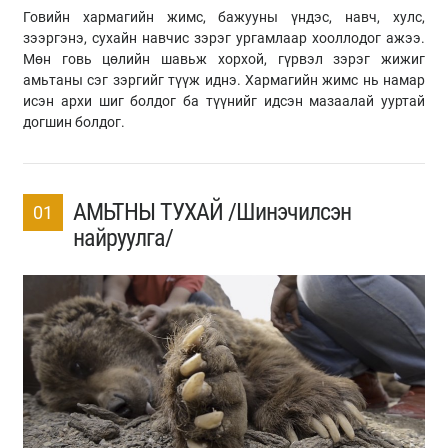
Говийн хармагийн жимс, бажууны үндэс, навч, хулс,
зээргэнэ, сухайн навчис зэрэг ургамлаар хооллодог ажээ.
Мөн говь цөлийн шавьж хорхой, гүрвэл зэрэг жижиг
амьтаны сэг зэргийг түүж иднэ. Хармагийн жимс нь намар
исэн архи шиг болдог ба түүнийг идсэн мазаалай ууртай
догшин болдог.
АМЬТНЫ ТУХАЙ /Шинэчилсэн
01
найруулга/