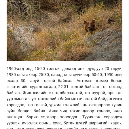
1960-аад онд 15-20 толгой, далаад оны дундуур 20 гаруй,
1980 оны эхээр 25-30, наяад оны сүүлчээр 50-60, 1990 оны
эхээр 30 гаруй толгой байжээ. Автомат камер болон
генотипийн судалгаагаар, 22-31 толгой байгааг тогтоогоод
байгаа. Жил жилийн их хэлбэлзэлтэй, хэт хуурай, эрс тэс
уур амьсгал, ус, тэжээлийн байнгын гачаалтай байдал үхэж
хорогдох, тоо толгой, үржил төлжлийг нь хязгаарлах хүчин
зүйл болдог байна. Аялагчид тохиолдлоор хөнөөх, нялх
аламцаг барих зэргээр хороодог. Түүнчлэн хоргодож
үүрлэх, ичээлэх орчны хулс, бутан шугуй ширэнгийг хадах,
хүн, мал суурьших зэргээр хэвийн амьдралыг өөрчилж,