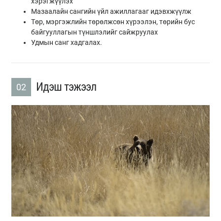
хэрэгжүүлэх
Мазаалайн сангийн үйл ажиллагааг идэвхжүүлж
Төр, мэргэжлийн төрөлжсөн хүрээлэн, төрийн бус
байгууллагын түншлэлийг сайжруулах
Удмын санг хадгалах.
Идэш тэжээл
02