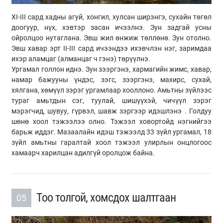
XI-III сард хадны агуй, хонгил, хулсан ширэнгэ, сухайн төгөл
доогуур, нүх, хэвтэр засан ичээлнэ. Зун задгай усны
ойролцоо нутаглана. Эвш жил өнжиж төллөнө. Зун отолно.
Эвш хавар эрт II-III сард ичээндээ ихэвчлэн нэг, заримдаа
ихэр аламцаг (алманцаг ч гэнэ) төрүүлнэ.
Ургамал голлон иднэ. Зун зээргэнэ, хармагийн жимс, хавар,
намар бажууны үндэс, зэгс, зээргэнэ, махирс, сухай,
хялгана, хөмүүл зэрэг ургамлаар хооллоно. Амьтны зүйлээс
тураг амьтдын сэг, туулай, шишүүхэй, чичүүл зэрэг
мэрэгчид, шувуу, гүрвэл, шавж зэргээр идэшлэнэ . Голдуу
шөнө хоол тэжээлээ олно. Тэжээл ховортойд нэгнийгээ
барьж иддэг. Мазаалайн идэш тэжээлд 33 зүйл ургамал, 18
зүйл амьтны гаралтай хоол тэжээл улирлын онцлогоос
хамаарч харилцан адилгүй оролцож байна.
Тоо толгой, хомсдох шалтгаан
05