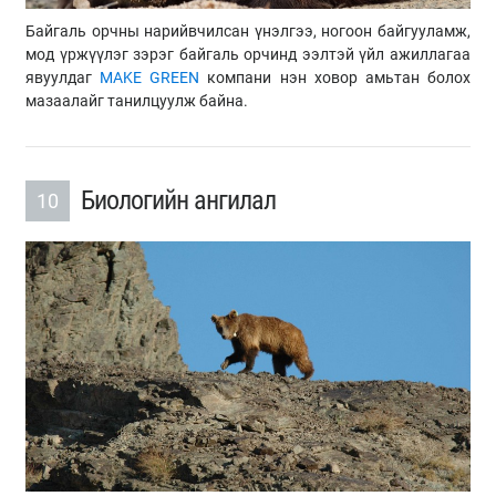
Байгаль орчны нарийвчилсан үнэлгээ, ногоон байгууламж,
мод үржүүлэг зэрэг байгаль орчинд ээлтэй үйл ажиллагаа
явуулдаг
MAKE GREEN
компани нэн ховор амьтан болох
мазаалайг танилцуулж байна.
Биологийн ангилал
10