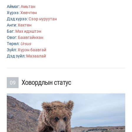
Аймаг:
Амьтан
Хүрээ:
Хөвчтөн
Дэд хүрээ:
Сээр нуруутан
Анги:
Хөхтөн
Баг:
Мах идэштэн
Овог:
Баавгайнхан
Төрөл:
Ursus
Зүйл:
Хүрэн баавгай
Дэд зүйл:
Мазаалай
Ховордлын статус
09