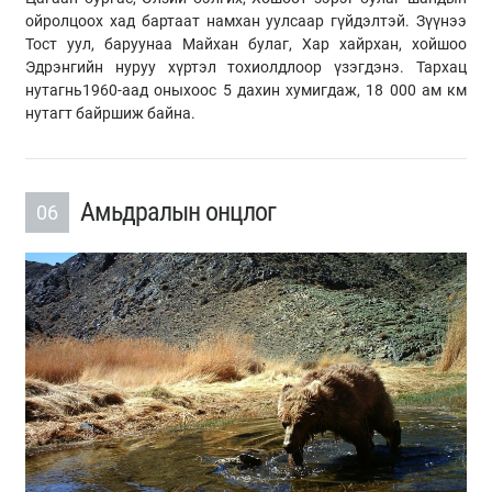
ойролцоох хад бартаат намхан уулсаар гүйдэлтэй. Зүүнээ
Тост уул, баруунаа Майхан булаг, Хар хайрхан, хойшоо
Эдрэнгийн нуруу хүртэл тохиолдлоор үзэгдэнэ. Тархац
нутагнь1960-аад оныхоос 5 дахин хумигдаж, 18 000 ам км
нутагт байршиж байна.
Амьдралын онцлог
06