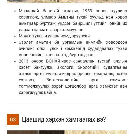
Мазаалай баавгай агнахыг 1953 оноос хуулиар
хориглож, улмаар Амьтны тухай хуульд нэн ховор
амьтнаар бүртгэж, үндсэн байршил нутгийг Говийн их
дархан цаазат газарт хамруулав.
Монгол улсын улаан номд оруулсан.
Зэрлэг амьтан ба ургамлын аймгийн ховордсон
зүйлийг олон улсын хэмжээнд худалдаалах тухай
конвенцийн I хавсралтад бүртгэгдсэн.
2013 оноос БОНХЯ-наас санаачлан тусгай ажлын
хэсэг байгуулж, экологи, биологийн, судалгааны
ажлыг өргөжүүлэх, амьдрах орчныг хамгаалж, нөхөн
сэргээх, биотехнологийн арга хэмжээг
тогтмолжуулах зэрэг цогцолбор арга хэмжээг авч
хэрэгжүүлж байна.
Цаашид хэрхэн хамгаалах вэ?
03