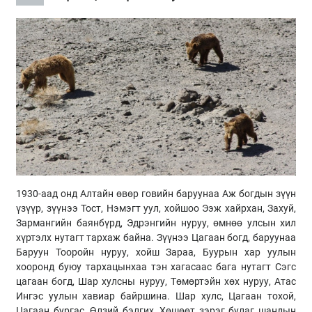
1930-аад онд Алтайн өвөр говийн баруунаа Аж богдын зүүн
үзүүр, зүүнээ Тост, Нэмэгт уул, хойшоо Ээж хайрхан, Захуй,
Зармангийн баянбүрд, Эдрэнгийн нуруу, өмнөө улсын хил
хүртэлх нутагт тархаж байна. Зүүнээ Цагаан богд, баруунаа
Баруун Тооройн нуруу, хойш Зараа, Буурын хар уулын
хооронд буюу тархацынхаа тэн хагасаас бага нутагт Сэгс
цагаан богд, Шар хулсны нуруу, Төмөртэйн хөх нуруу, Атас
Ингэс уулын хавиар байршина. Шар хулс, Цагаан тохой,
Цагаан бургас, Өлзий бэлгих, Хөшөөт зэрэг булаг шандын