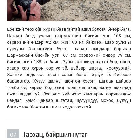
Ерөнхий төрх ойн хүрэн баавгайтай адил боловч биеэр бага.
Цагаан богд уулын шармаахайн биеийн урт 168 см,
сэрвээний өндөр 92 см, жин 90 кг байжээ. Шар хулсны
нурууны Хөшөөтийн булагт хавар амьдаар барьсан
шармаахайн биеийн урт 167 см, сэрвээний өндөр 79 см,
биеийн жин 138 кг байв. Зуны зүс жигд хүрэн бор, өвөл,
хавар хар хүрэн сор үстэй, цайвар шаргал ноолууртай.
Хөлний өвдөгөөс доош хэсэг болон хүзүү их биеэсээ
бараавтар. Хүзүү, далны шонтон хэсэгт цагаан цайвар
толботой, зарим бодгальд ялангуяа эвш, залуу амьтдад
ажиглагддаггүй. Зүс нас хүйснээс хамааран өөрчлөгдөж
байдаг. Хумс цайвар өнгөтэй, шулуундуу, мохоо, бүдүүн
богинохон. Хөнгөн шалмаг хөдөлгөөнтэй.
Тархац, байршил нутаг
07