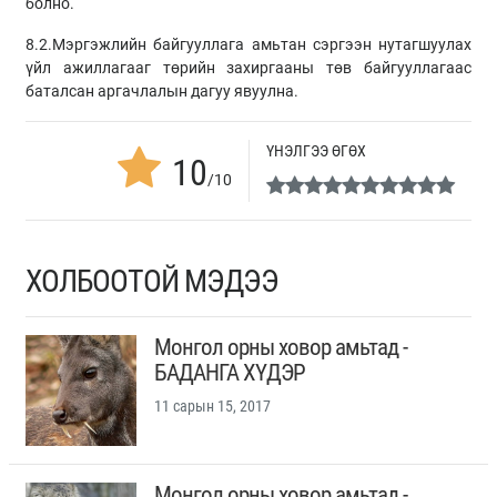
болно.
8.2.Мэргэжлийн байгууллага амьтан сэргээн нутагшуулах
үйл ажиллагааг төрийн захиргааны төв байгууллагаас
баталсан аргачлалын дагуу явуулна.
ҮНЭЛГЭЭ ӨГӨХ
10
/10
ХОЛБООТОЙ МЭДЭЭ
Монгол орны ховор амьтад -
БАДАНГА ХҮДЭР
11 сарын 15, 2017
Монгол орны ховор амьтад -