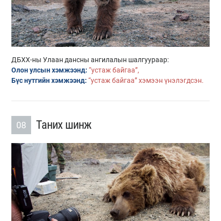
ДБХХ-ны Улаан дансны ангилалын шалгуураар:
Олон улсын хэмжээнд:
“устаж байгаа”,
Бүс нутгийн хэмжээнд:
“устаж байгаа” хэмээн үнэлэгдсэн.
Таних шинж
08