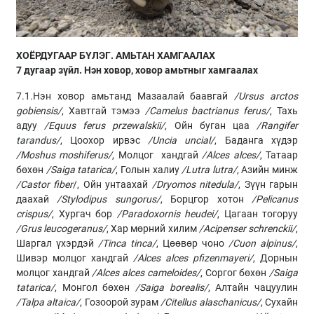
ХОЁРДУГААР БҮЛЭГ.
АМЬТАН ХАМГААЛАХ
7 дугаар зүйл. Нэн ховор, ховор амьтныг хамгаалах
7.1.Нэн ховор амьтанд Мазаалай баавгай
/Ursus arctos
gobiensis/
, Хавтгай тэмээ
/Camelus bactrianus ferus/
, Тахь
адуу
/Equus ferus przewalskii/
, Ойн буган цаа
/Rangifer
tarandus/
, Цоохор ирвэс
/Uncia uncial/
, Баданга хүдэр
/Moshus moshiferus/
, Молцог хандгай
/Alces alces/
, Татаар
бөхөн
/Saiga tatarica/
, Голын халиу
/Lutra lutra/
, Азийн минж
/Castor fiber
/, Ойн унтаахай
/Dryomos nitedula/
, Зүүн гарын
даахай
/Stylodipus sungorus/
, Борцгор хотон
/Pelicanus
crispus/
, Хургач бор
/Paradoxornis heudei/
, Цагаан тогоруу
/Grus leucogeranus/
, Хар мөрний хилим
/Acipenser schrenckii/
,
Шаргал үхэрдэй
/Tinca tinca/
, Цөөвөр чоно
/Cuon alpinus/
,
Шивэр молцог хандгай
/Alces alces pfizenmayeri/
, Дорнын
молцог хандгай
/Alces alces cameloides/
, Соргог бөхөн
/Saiga
tatarica/
, Монгол бөхөн
/Saiga borealis/
, Алтайн чацуулин
/Talpa altaica/
, Гозоорой зурам
/Citellus alaschanicus/
, Сухайн