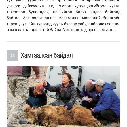
үргээж дайжуулна. Ус, тэжээл хүрэлцээгүйгээс нутаг,
тэжээлээ булаалдах, нэгнийгээ барих явдал байгаад
байгаа. Алт зэрэг ашигт малтмалыг мазаалай баавгайн
тархац нутгийн хүрээнд хууль бусаар хайх, олборлох зөрчил
нэмэгдэх хандлагатай байна. Устах аюулд орсон амьтан.
Хамгаалсан байдал
04