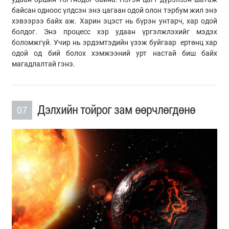
байсан одноос үлдсэн энэ цагаан одой олон тэрбум жил энэ
хэвээрээ байх аж. Харин эцэст нь бүрэн унтарч, хар одой
болдог. Энэ процесс хэр удаан үргэлжлэхийг мэдэх
боломжгүй. Учир нь эрдэмтэдийн үзэж буйгаар ертөнц хар
одой од бий болох хэмжээний урт настай биш байх
магадлалтай гэнэ.
Дэлхийн тойрог зам өөрчлөгдөнө
07