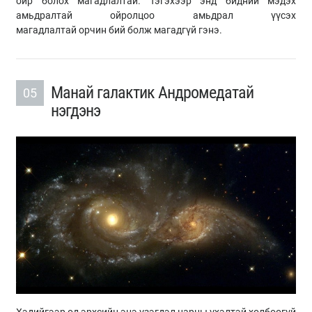
ойр болох магадлалтай. Тэгэхээр энд бидний мэдэх
амьдралтай ойролцоо амьдрал үүсэх
магадлалтай орчин бий болж магадгүй гэнэ.
Манай галактик Андромедатай
05
нэгдэнэ
Хэдийгээр од эрхсийн энэ үзэгдэл нарны үхэлтэй холбоогүй