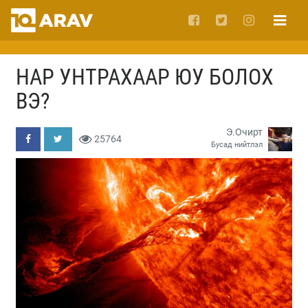
НАР УНТРАХААР ЮУ БОЛОХ
ВЭ?
Э.Очирт
25764
Бусад нийтлэл