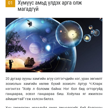
Хүмүүс амьд үлдэх арга олж
01
магадгүй
20 дугаар зууны хамгийн агуу сэтгэгчдийн нэг, уран зөгнөлт
зохиолын хамгийн нөлөө бүхий зохиолч Артур Ч.Кларк
нэгэнтээ "Хоёр л боломж байна: Нэг бол бид огторгуйд
ганцаараа, эсвэл ганцаараа биш. Хоёулаа яг ижилхэн
аймшигтай" гэж хэлсэн билээ.
Хүн төрөлхтөн ирээдүйд ямар технологийг бий болгосон