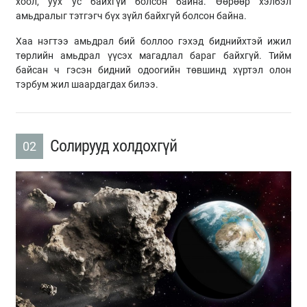
хоол, уух ус байхгүй болсон байна. Өөрөөр хэлбэл
амьдралыг тэтгэгч бүх зүйл байхгүй болсон байна.
Хаа нэгтээ амьдрал бий боллоо гэхэд биднийхтэй ижил
төрлийн амьдрал үүсэх магадлал бараг байхгүй. Тийм
байсан ч гэсэн бидний одоогийн төвшинд хүртэл олон
тэрбум жил шаардагдах билээ.
Солирууд холдохгүй
02