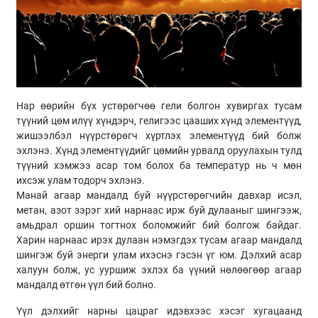
Нар өөрийн бүх устөрөгчөө гели болгон хувиргах тусам
түүний цөм илүү хүндэрч, гелигээс цааших хүнд элементүүд,
жишээлбэл нүүрстөрөгч хүртлэх элементүүд бий болж
эхлэнэ. Хүнд элементүүдийг цөмийн урвалд оруулахын тулд
түүний хэмжээ асар том болох ба температур нь ч мөн
ихсэж улам тодорч эхлэнэ.
Манай агаар мандалд буй нүүрстөрөгчийн давхар исэл,
метан, азот зэрэг хий нарнаас ирж буй дулааныг шингээж,
амьдрал оршин тогтнох боломжийг бий болгож байдаг.
Харин нарнаас ирэх дулаан нэмэгдэх тусам агаар мандалд
шингэж буй энерги улам ихэснэ гэсэн үг юм. Дэлхий асар
халуун болж, ус ууршиж эхлэх ба үүний нөлөөгөөр агаар
мандалд өтгөн үүл бий болно.
Үүл дэлхийг нарны цацраг идэвхээс хэсэг хугацаанд