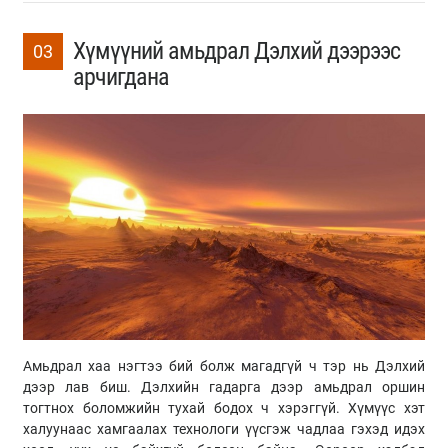
Хүмүүний амьдрал Дэлхий дээрээс
03
арчигдана
Амьдрал хаа нэгтээ бий болж магадгүй ч тэр нь Дэлхий
дээр лав биш. Дэлхийн гадарга дээр амьдрал оршин
тогтнох боломжийн тухай бодох ч хэрэггүй. Хүмүүс хэт
халуунаас хамгаалах технологи үүсгэж чадлаа гэхэд идэх