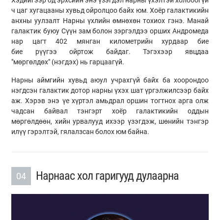
ч цаг хугацааны хувьд ойролцоо байх юм. Хоёр галактикийн
анхны уулзалт Нарны үхлийн өмнөхөн тохиох гэнэ. Манай
галактик буюу Сүүн зам болон зэргэлдээ орших Андромеда
нар цагт 402 мянган километрийн хурдаар бие
бие рүүгээ ойртож байдаг. Тэгэхээр явцдаа
"мөргөлдөх" (нэгдэх) нь гарцаагүй.
Нарны аймгийн хувьд аюул учрахгүй байх ба хоорондоо
нэгдсэн галактик дотор нарны үхэх шат үргэлжилсээр байх
аж. Хэрэв энэ үе хүртэл амьдрал оршин тогтнох арга олж
чадсан байвал тэнгэрт хоёр галактикийн оддын
мөргөлдөөн, хийн урвалууд ихээр үзэгдэж, шөнийн тэнгэр
илүү гэрэлтэй, гялалзсан болох юм байна.
Нарнаас хол гаригууд дулаарна
04