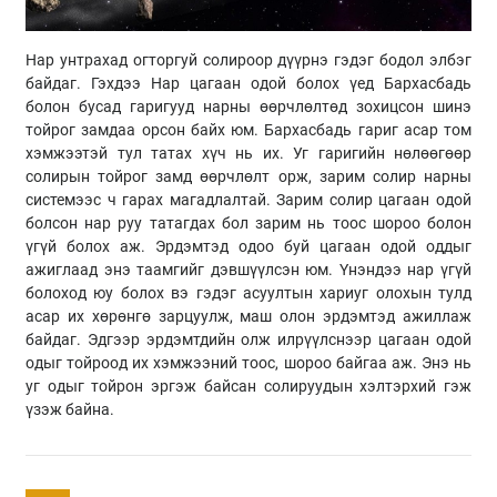
Нар унтрахад огторгуй солироор дүүрнэ гэдэг бодол элбэг
байдаг. Гэхдээ Нар цагаан одой болох үед Бархасбадь
болон бусад гаригууд нарны өөрчлөлтөд зохицсон шинэ
тойрог замдаа орсон байх юм. Бархасбадь гариг асар том
хэмжээтэй тул татах хүч нь их. Уг гаригийн нөлөөгөөр
солирын тойрог замд өөрчлөлт орж, зарим солир нарны
системээс ч гарах магадлалтай. Зарим солир цагаан одой
болсон нар руу татагдах бол зарим нь тоос шороо болон
үгүй болох аж. Эрдэмтэд одоо буй цагаан одой оддыг
ажиглаад энэ таамгийг дэвшүүлсэн юм. Үнэндээ нар үгүй
болоход юу болох вэ гэдэг асуултын хариуг олохын тулд
асар их хөрөнгө зарцуулж, маш олон эрдэмтэд ажиллаж
байдаг. Эдгээр эрдэмтдийн олж илрүүлснээр цагаан одой
одыг тойроод их хэмжээний тоос, шороо байгаа аж. Энэ нь
уг одыг тойрон эргэж байсан солируудын хэлтэрхий гэж
үзэж байна.