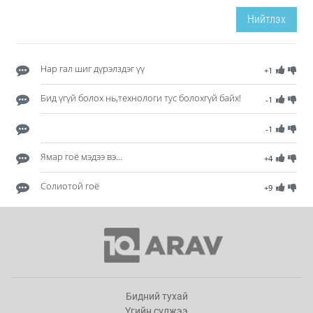
Нийтлэх
Нар гал шиг дүрэлздэг үү
+1
Бид үгүй болох нь,технологи тус болохгүй байх!
-1
-1
Ямар гоё мэдээ вэ...
+4
Солиотой гоё
+9
Бидний тухай
Үгийн сүлжээ