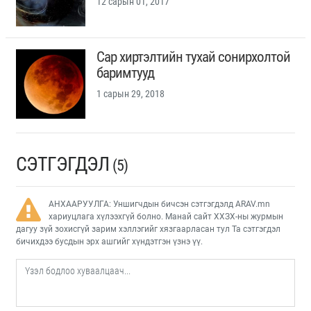
12 сарын 01, 2017
Сар хиртэлтийн тухай сонирхолтой
баримтууд
1 сарын 29, 2018
СЭТГЭГДЭЛ
(5)
АНХААРУУЛГА: Уншигчдын бичсэн сэтгэгдэлд ARAV.mn
хариуцлага хүлээхгүй болно. Манай сайт ХХЗХ-ны журмын
дагуу зүй зохисгүй зарим хэллэгийг хязгаарласан тул Та сэтгэгдэл
бичихдээ бусдын эрх ашгийг хүндэтгэн үзнэ үү.