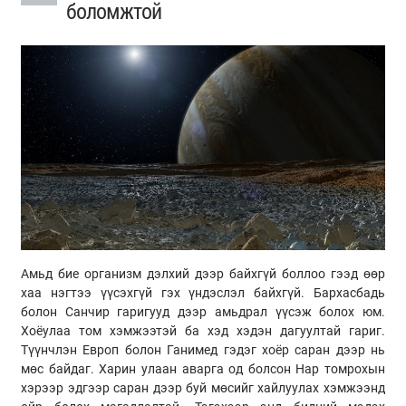
боломжтой
Амьд бие организм дэлхий дээр байхгүй боллоо гээд өөр
хаа нэгтээ үүсэхгүй гэх үндэслэл байхгүй. Бархасбадь
болон Санчир гаригууд дээр амьдрал үүсэж болох юм.
Хоёулаа том хэмжээтэй ба хэд хэдэн дагуултай гариг.
Түүнчлэн Европ болон Ганимед гэдэг хоёр саран дээр нь
мөс байдаг. Харин улаан аварга од болсон Нар томрохын
хэрээр эдгээр саран дээр буй мөсийг хайлуулах хэмжээнд