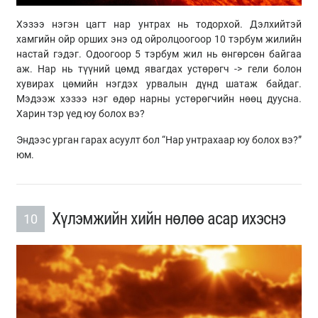
Хэзээ нэгэн цагт нар унтрах нь тодорхой. Дэлхийтэй
хамгийн ойр орших энэ од ойролцоогоор 10 тэрбум жилийн
настай гэдэг. Одоогоор 5 тэрбум жил нь өнгөрсөн байгаа
аж. Нар нь түүний цөмд явагдах устөрөгч -> гели болон
хувирах цөмийн нэгдэх урвалын дүнд шатаж байдаг.
Мэдээж хэзээ нэг өдөр нарны устөрөгчийн нөөц дуусна.
Харин тэр үед юу болох вэ?
Эндээс урган гарах асуулт бол “Нар унтрахаар юу болох вэ?”
юм.
Хүлэмжийн хийн нөлөө асар ихэснэ
10