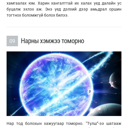
хамгаалах юм. Харин хангалттай их халах үед далайн ус
буцалж эхлэх аж. Энэ үед дэлхий дээр амьдрал оршин
тогтнох боломжгүй болох билээ.
Нарны хэмжээ томорно
09
Нар тод болохын хажуугаар томорно. “Түлш”-ээ шатааж