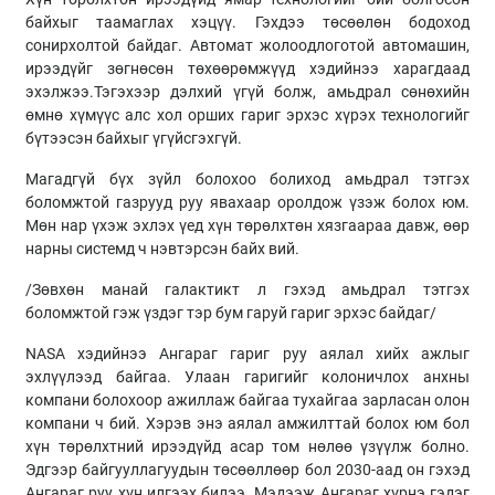
байхыг таамаглах хэцүү. Гэхдээ төсөөлөн бодоход
сонирхолтой байдаг. Автомат жолоодлоготой автомашин,
ирээдүйг зөгнөсөн төхөөрөмжүүд хэдийнээ харагдаад
эхэлжээ.Тэгэхээр дэлхий үгүй болж, амьдрал сөнөхийн
өмнө хүмүүс алс хол орших гариг эрхэс хүрэх технологийг
бүтээсэн байхыг үгүйсгэхгүй.
Магадгүй бүх зүйл болохоо болиход амьдрал тэтгэх
боломжтой газрууд руу явахаар оролдож үзэж болох юм.
Мөн нар үхэж эхлэх үед хүн төрөлхтөн хязгаараа давж, өөр
нарны системд ч нэвтэрсэн байх вий.
/Зөвхөн манай галактикт л гэхэд амьдрал тэтгэх
боломжтой гэж үздэг тэр бум гаруй гариг эрхэс байдаг/
NASA хэдийнээ Ангараг гариг руу аялал хийх ажлыг
эхлүүлээд байгаа. Улаан гаригийг колоничлох анхны
компани болохоор ажиллаж байгаа тухайгаа зарласан олон
компани ч бий. Хэрэв энэ аялал амжилттай болох юм бол
хүн төрөлхтний ирээдүйд асар том нөлөө үзүүлж болно.
Эдгээр байгууллагуудын төсөөллөөр бол 2030-аад он гэхэд
Ангараг руу хүн илгээх билээ. Мэдээж Ангараг хүрнэ гэдэг