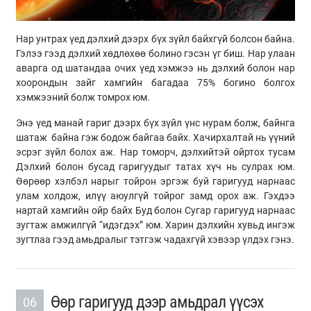
Нар унтрах үед дэлхий дээрх бүх зүйл байхгүй болсон байна.
Гэлээ гээд дэлхий хөдлөхөө болино гэсэн үг биш. Нар улаан
аварга од шатандаа очих үед хэмжээ нь дэлхий болон нар
хоорондын зайг хамгийн багадаа 75% богино болгох
хэмжээний болж томрох юм.
Энэ үед манай гариг дээрх бүх зүйл үнс нурам болж, байнга
шатаж байна гэж бодож байгаа байх. Хачирхалтай нь үүний
эсрэг зүйл болох аж. Нар томорч, дэлхийтэй ойртох тусам
Дэлхий болон бусад гаригуудыг татах хүч нь сулрах юм.
Өөрөөр хэлбэл нарыг тойрон эргэж буй гаригууд нарнаас
улам холдож, илүү аюулгүй тойрог замд орох аж. Гэхдээ
нартай хамгийн ойр байх Буд болон Сугар гаригууд нарнаас
зугтаж амжилгүй “идэгдэх” юм. Харин дэлхийн хувьд ингэж
зугтлаа гээд амьдралыг тэтгэж чадахгүй хэвээр үлдэх гэнэ.
Өөр гаригууд дээр амьдрал үүсэх
06