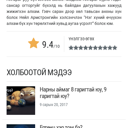
сансар огторгуйг бүхэлд нь байлдан дагуулахын хажууд
жижигхэн алхам. Гэвч саран дээр хөл тавьсан анхны хүн
болох Нейл Армстронгийн хэлсэнчлэн “Нэг хүний өчүүхэн
алхам бүх хүн төрөлхтний хувьд аугаа үсрэлт” болох юм.
ҮНЭЛГЭЭ ӨГӨХ
9.4
/10
ХОЛБООТОЙ МЭДЭЭ
Нарны аймаг 8 гаригтай юу, 9
гаригтай юу?
9 сарын 20, 2017
Ертөнц хэр том бэ?