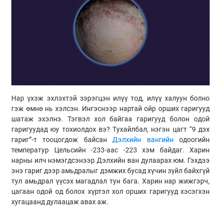
Нар үхэж эхлэхтэй зэрэгцэн илүү тод, илүү халуун болно
гэж өмнө нь хэлсэн. Ингэснээр нартай ойр орших гаригууд
шатаж эхэлнэ. Тэгвэл хол байгаа гаригууд болон одой
гаригуудад юу тохиолдох вэ? Тухайлбал, нэгэн цагт “9 дэх
гариг”-т тооцогдож байсан
Дэлхийн вангийн
одоогийн
температур Цельсийн -233-аас -223 хэм байдаг. Харин
нарны илч нэмэгдсэнээр Дэлхийн ван дулаарах юм. Гэхдээ
энэ гариг дээр амьдралыг дэмжих бусад хүчин зүйл байхгүй
тул амьдрал үүсэх магадлал тун бага. Харин нар жижгэрч,
цагаан одой од болох хүртэл хол орших гаригууд хэсэгхэн
хугацаанд дулаацаж авах аж.