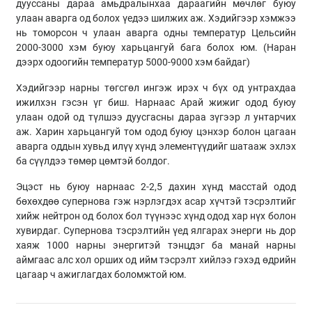
дууссаны дараа амьдралынхаа дараагийн мөчлөг буюу
улаан аварга од болох үедээ шилжих аж. Хэдийгээр хэмжээ
нь томорсон ч улаан аварга одны температур Цельсийн
2000-3000 хэм буюу харьцангуй бага болох юм. (Наран
дээрх одоогийн температур 5000-9000 хэм байдаг)
Хэдийгээр нарны төгсгөл ингэж ирэх ч бүх од унтрахдаа
ижилхэн гэсэн үг биш. Нарнаас Арай жижиг одод буюу
улаан одой од түлшээ дуусгасны дараа зүгээр л унтарчих
аж. Харин харьцангуй том одод буюу цэнхэр болон цагаан
аварга оддын хувьд илүү хүнд элементүүдийг шатааж эхлэх
ба сүүлдээ төмөр цөмтэй болдог.
Эцэст нь буюу нарнаас 2-2,5 дахин хүнд масстай одод
бөхөхдөө супернова гэж нэрлэгдэх асар хүчтэй тэсрэлтийг
хийж нейтрон од болох бол түүнээс хүнд одод хар нүх болон
хувирдаг. Супернова тэсрэлтийн үед ялгарах энерги нь дор
хаяж 1000 нарны энергитэй тэнцдэг ба манай нарны
аймгаас алс хол орших од ийм тэсрэлт хийлээ гэхэд өдрийн
цагаар ч ажиглагдах боломжтой юм.