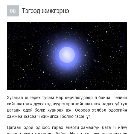
Тэгээд жижгэрнэ
08
Хугацаа өнгөрөх тусам Нар өөрчлөгдсөөр л байна. Гелийн
хийг шатааж дуусахад нүүрстөрөгчийг шатааж чадахгүй тул
цагаан одой болж хувирах аж. Өөрөөр хэлбэл одоогийн
хэмжээнээсээ ч жижигхэн болно гэсэн үг.
Цагаан одой одноос гарах энерги хамаагүй бага ч илүү
удаан оршин тогтнодог байна. Нэгэн цагт дүрэлзэн шатаж