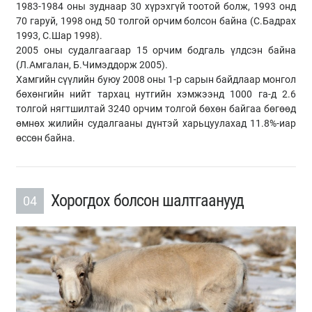
1983-1984 оны зуднаар 30 хүрэхгүй тоотой болж, 1993 онд
70 гаруй, 1998 онд 50 толгой орчим болсон байна (С.Бадрах
1993, С.Шар 1998).
2005 оны судалгаагаар 15 орчим бодгаль үлдсэн байна
(Л.Амгалан, Б.Чимэддорж 2005).
Хамгийн сүүлийн буюу 2008 оны 1-р сарын байдлаар монгол
бөхөнгийн нийт тархац нутгийн хэмжээнд 1000 га-д 2.6
толгой нягтшилтай 3240 орчим толгой бөхөн байгаа бөгөөд
өмнөх жилийн судалгааны дүнтэй харьцуулахад 11.8%-иар
өссөн байна.
Хорогдох болсон шалтгаанууд
04