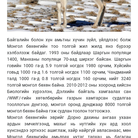
Байгалийн болон хүн амьтны хүчин зүйл, үйлдлээс болж
Монгол бөхөнгийн тоо толгой жил жилд янз бүрээр
хэлбэлзэж байдаг. 1993 оны байдлаар Шаргын популяци
1400, Манханы популяци 70-аад ширхэг байсан. Шаргын
говийн 1000 га-д 5.9 толгой ногдох 1980 орчим, Хүйсийн
говьд 1000 га-д 1.6 толгой ногдох 1100 орчим, Чандманий
талд 1000 га-д 0.8 толгой ногдох 160 орчим, нийт 3240
толгой монгол бөхөн байна. 2010-2012 оны хооронд хийсэн
Биологийн хүрээлэн, Дэлхийн байгаль хамгаалах сан
/WWF/-гийн хөтөлбөрийн газрын хамтарсан судалгаа
тооллогын дүнгээр, монгол оронд дунджаар 8000 толгой
монгол бөхөн байна гэж судлан тоолон тогтоожээ.
Монгол бөхөнгийн эврийг Дорно дахины ангаах ухаан
ардын эмчилгээнд, махыг нь нутгийн хүн ард хоол
хүнсэндээ эртнээс ашиглаж, хайр найргүй авласанаас, мөн
Монгол бөхөнгийн амьдрах нутаг тархац нь багасан