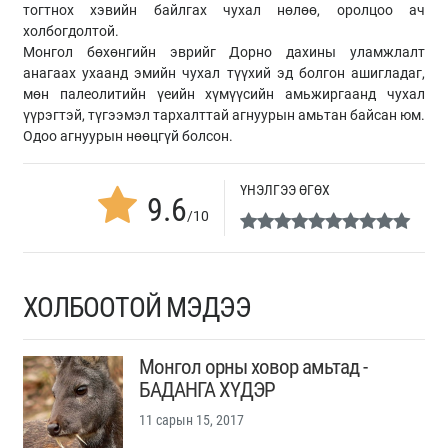
тогтнох хэвийн байлгах чухал нөлөө, оролцоо ач
холбогдолтой.
Монгол бөхөнгийн эврийг Дорно дахины уламжлалт
анагаах ухаанд эмийн чухал түүхий эд болгон ашигладаг,
мөн палеолитийн үеийн хүмүүсийн амьжиргаанд чухал
үүрэгтэй, түгээмэл тархалттай агнуурын амьтан байсан юм.
Одоо агнуурын нөөцгүй болсон.
ҮНЭЛГЭЭ ӨГӨХ
9.6
/10
ХОЛБООТОЙ МЭДЭЭ
Монгол орны ховор амьтад -
БАДАНГА ХҮДЭР
11 сарын 15, 2017