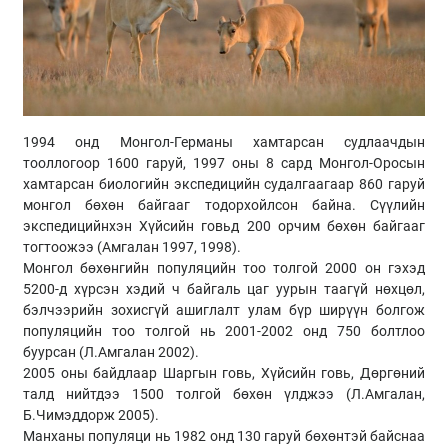
1994 онд Монгол-Германы хамтарсан судлаачдын
тооллогоор 1600 гаруй, 1997 оны 8 сард Монгол-Оросын
хамтарсан биологийн экспедицийн судалгаагаар 860 гаруй
монгол бөхөн байгааг тодорхойлсон байна. Сүүлийн
экспедицийнхэн Хүйсийн говьд 200 орчим бөхөн байгааг
тогтоожээ (Амгалан 1997, 1998).
Монгол бөхөнгийн популяцийн тоо толгой 2000 он гэхэд
5200-д хүрсэн хэдий ч байгаль цаг уурын таагүй нөхцөл,
бэлчээрийн зохисгүй ашиглалт улам бүр ширүүн болгож
популяцийн тоо толгой нь 2001-2002 онд 750 болтлоо
буурсан (Л.Амгалан 2002).
2005 оны байдлаар Шаргын говь, Хүйсийн говь, Дөргөний
талд нийтдээ 1500 толгой бөхөн үлджээ (Л.Амгалан,
Б.Чимэддорж 2005).
Манханы популяци нь 1982 онд 130 гаруй бөхөнтэй байснаа