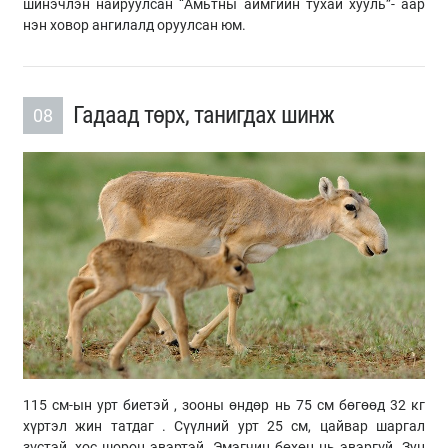
шинэчлэн найруулсан “Амьтны аймгийн тухай хууль”- аар
нэн ховор ангилалд оруулсан юм.
Гадаад төрх, танигдах шинж
08
115 см-ын урт биетэй , зооны өндөр нь 75 см бөгөөд 32 кг
хүртэл жин татдаг . Сүүлний урт 25 см, цайвар шаргал
зүстэй, хос шорон эвэртэй. Эмэгчин бөхөн нь эвэргүй. Зун