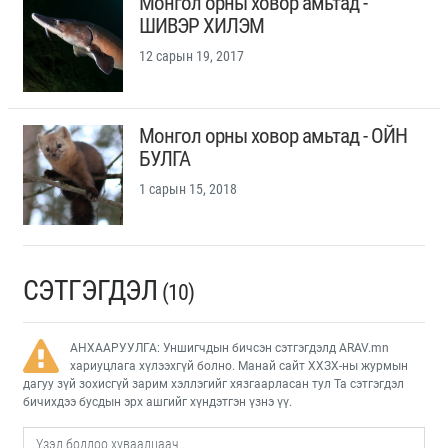
Монгол орны ховор амьтад -
ШИВЭР ХИЛЭМ
12 сарын 19, 2017
Монгол орны ховор амьтад - ОЙН
БУЛГА
1 сарын 15, 2018
СЭТГЭГДЭЛ
(10)
АНХААРУУЛГА: Уншигчдын бичсэн сэтгэгдэлд ARAV.mn
хариуцлага хүлээхгүй болно. Манай сайт ХХЗХ-ны журмын
дагуу зүй зохисгүй зарим хэллэгийг хязгаарласан тул Та сэтгэгдэл
бичихдээ бусдын эрх ашгийг хүндэтгэн үзнэ үү.