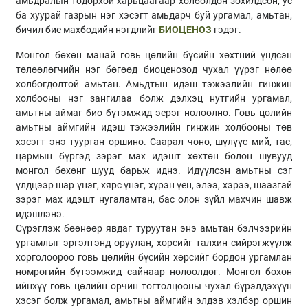
амьдралын тодорхой харьцаагаар холболдон зохилдсон, ус
ба хуурай газрын нэг хэсэгт амьдарч буй ургамал, амьтан,
бичил бие махбодийн нэгдлийг
БИОЦЕНОЗ
гэдэг.
Монгол бөхөн манай говь цөлийн бүсийн хөхтний үндсэн
төлөөлөгчийн нэг бөгөөд биоценозод чухал үүрэг нөлөө
холбогдолтой амьтан. Амьдтын идэш тэжээлийн гинжин
холбооны нэг зангилаа болж дэлхэц нутгийн ургамал,
амьтны аймаг био бүтэмжид эерэг нөлөөлнө. Говь цөлийн
амьтны аймгийн идэш тэжээлийн гинжин холбооны төв
хэсэгт энэ тууртан оршино. Саарал чоно, шүлүүс мий, тас,
цармын бүргэд зэрэг мах идэшт хөхтөн болон шувууд
монгол бөхөнг шууд барьж иднэ. Идүүлсэн амьтны сэг
үлдцээр шар үнэг, хярс үнэг, хүрэн үен, элээ, хэрээ, шаазгай
зэрэг мах идэшт нугаламтан, бас олон зүйл махчин шавж
идэшлэнэ.
Сүрэглэж бөөнөөр явдаг туруутан энэ амьтан бэлчээрийн
ургамлыг эргэлтэнд оруулан, хөрсийг талхин сийрэгжүүлж
хорголоороо говь цөлийн бүсийн хөрсийг бордон ургамлан
нөмрөгийн бүтээмжид сайнаар нөлөөлдөг. Монгол бөхөн
ийнхүү говь цөлийн орчин тогтолцооны чухал бүрэлдэхүүн
хэсэг болж ургамал, амьтны аймгийн элдэв хэлбэр оршин