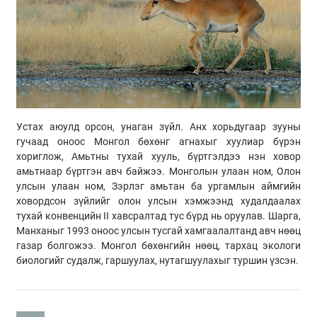
Устах аюулд орсон, унаган зүйл. Анх хорьдугаар зууны
гучаад оноос Монгол бөхөнг агнахыг хуулиар бүрэн
хориглож, Амьтны тухай хууль, бүртгэлдээ нэн ховор
амьтнаар бүртгэн авч байжээ. Монголын улаан ном, Олон
улсын улаан ном, Зэрлэг амьтан ба ургамлын аймгийн
ховордсон зүйлийг олон улсын хэмжээнд худалдаалах
тухай конвенцийн II хавсралтад тус бүрд нь оруулав. Шарга,
Манханыг 1993 оноос улсын тусгай хамгаалалтанд авч нөөц
газар болгожээ. Монгол бөхөнгийн нөөц, тархац экологи
биологийг судалж, гаршуулах, нутагшуулахыг туршин үзсэн.