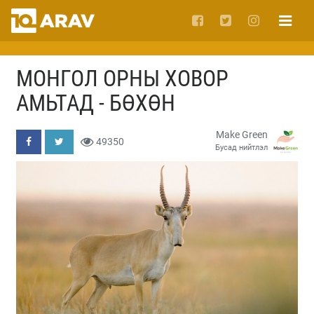
МОНГОЛ ОРНЫ ХОВОР
АМЬТАД - БӨХӨН
Make Green
49350
Бусад нийтлэл