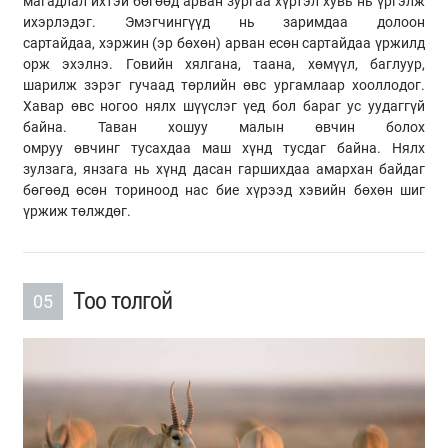
магадлал ихтэй бөгөөд арван зургаа хүртэл хувь нь үргэлж
ихэрлэдэг.
Эмэгчингүүд
нь заримдаа долоон
сартайдаа,
хэржин (эр бөхөн)
арван есөн сартайдаа үржилд
орж эхэлнэ. Говийн хялгана, таана,
хөмүүл
, баглуур,
шарилж зэрэг гучаад төрлийн өвс ургамлаар
хооллодог
.
Хавар өвс ногоо нялх шүүслэг үед бол бараг ус уудаггүй
байна. Таван хошуу малын өвчин болох
омруу
өвчинг
тусахдаа маш хүнд тусдаг байна. Нялх
зулзага, янзага нь хүнд дасан гаршихдаа амархан байдаг
бөгөөд өсөн
ториноод
нас бие хүрээд хэвийн бөхөн шиг
үржиж төлждөг.
Тоо толгой
05