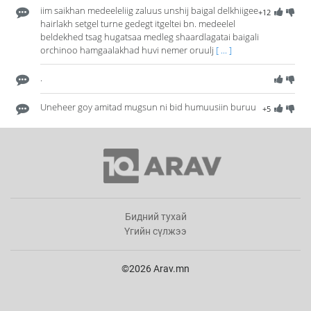
iim saikhan medeeleliig zaluus unshij baigal delkhiigee
+12
hairlakh setgel turne gedegt itgeltei bn. medeelel
beldekhed tsag hugatsaa medleg shaardlagatai baigali
orchinoo hamgaalakhad huvi nemer oruulj
[ ... ]
.
Uneheer goy amitad mugsun ni bid humuusiin buruu
+5
Бидний тухай
Үгийн сүлжээ
©2026 Arav.mn