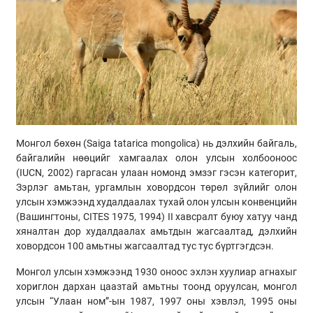
Монгол бөхөн (Saiga tatarica mongolica) нь дэлхийн байгаль,
байгалийн нөөцийг хамгаалах олон улсын холбооноос
(IUCN, 2002) гаргасан улаан номонд эмзэг гэсэн категорит,
Зэрлэг амьтан, ургамлын ховордсон төрөл зүйлийг олон
улсын хэмжээнд худалдаалах тухай олон улсын конвенцийн
(Вашингтоны, CITES 1975, 1994) II хавсралт буюу хатуу чанд
хяналтан дор худалдаалах амьтдын жагсаалтад, дэлхийн
ховордсон 100 амьтны жагсаалтад тус тус бүртгэгдсэн.
Монгол улсын хэмжээнд 1930 оноос эхлэн хуулиар агнахыг
хориглон дархан цаазтай амьтны тоонд оруулсан, монгол
улсын “Улаан ном”-ын 1987, 1997 оны хэвлэл, 1995 оны