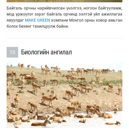
Байгаль орчны нарийвчилсан үнэлгээ, ногоон байгууламж,
мод үржүүлэг зэрэг байгаль орчинд ээлтэй үйл ажиллагаа
явуулдаг
MAKE GREEN
компани Монгол орны ховор амьтан
болох бөхөнг танилцуулж байна.
Биологийн ангилал
10