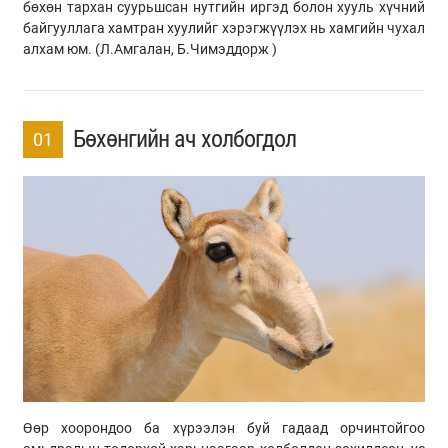
бөхөн тархан суурьшсан нутгийн иргэд болон хууль хүчний
байгууллага хамтран хуулийг хэрэгжүүлэх нь хамгийн чухал
алхам юм. (Л.Амгалан, Б.Чимэддорж )
Бөхөнгийн ач холбогдол
01
Өөр хоорондоо ба хүрээлэн буй гадаад орчинтойгоо