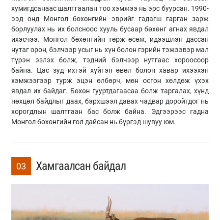
хумигдсанаас шалтгаалан тоо хэмжээ нь эрс буурсан. 1990-
ээд онд Монгол бөхөнгийн эврийг гадагш гарган зарж
борлуулах нь их болсноос хууль бусаар бөхөнг агнах явдал
ихэсчээ. Монгол бөхөнгийн төрж өсөж, идээшлэн дассан
нутаг орон, бэлчээр усыг нь хүн болон гэрийн тэжээвэр мал
түрэн эзлэх болж, тэдний бэлчээр нутгаас хороосоор
байна. Цас зуд ихтэй хүйтэн өвөл болон хавар ихээхэн
хэмжээгээр турж эцэн өлбөрч, мөн осгон хөлдөж үхэх
явдал их байдаг. Бөхөн гууртдагаасаа болж таргалах, хүнд
нөхцөл байдлыг даах, бэрхшээл давах чадвар доройтдог нь
хорогдлын шалтгаан бас болж байна. Эдгээрээс гадна
Монгол бөхөнгийн гол дайсан нь бүргэд шувуу юм.
Хамгаалсан байдал
03