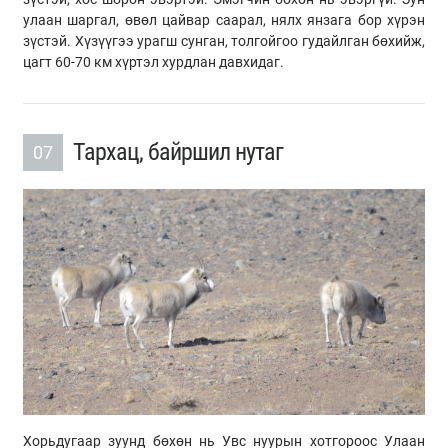
улаан шаргал, өвөл цайвар саарал, нялх янзага бор хүрэн
зүстэй. Хүзүүгээ урагш сунган, толгойгоо гудайлган бөхийж,
цагт 60-70 км хүртэл хурдлан давхидаг.
Тархац, байршил нутаг
07
Хорьдугаар зуунд бөхөн нь Увс нуурын хотгороос Улаан