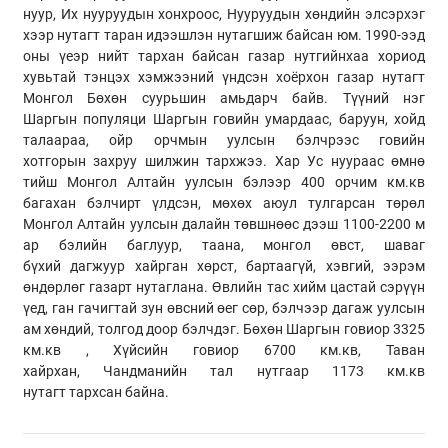
нуур, Их нууруудын хонхроос, Нууруудын хөндийн элсэрхэг
хээр нутагт таран идээшлэн нутагшиж байсан юм. 1990-ээд
оны
үеэр
нийт тархан байсан газар нутгийнхаа хориод
хувьтай тэнцэх хэмжээний үндсэн хоёрхон газар нутагт
Монгол Бөхөн суурьшин амьдарч байв. Түүний нэг
Шаргын
популяци
Шаргын говийн умардаас, баруун, хойд
талаараа, ойр орчмын уулсын
бэлчрээс
говийн
хотгорын
захруу
шилжин тархжээ. Хар Ус нуураас өмнө
тийш Монгол Алтайн уулсын бэлээр 400 орчим км.кв
багахан бэлчирт үлдсэн, мөхөх аюул тулгарсан төрөл
Монгол Алтайн уулсын далайн
төвшнөөс
дээш 1100-2200 м
ар бэлийн баглуур, таана, монгол өвст, шаваг
бүхий
дагжуур
хайрган хөрст, бартаагүй, хэвгий, ээрэм
өндөрлөг газарт нутаглана. Өвлийн тас
хийм
цастай сэрүүн
үед, ган гачигтай зун өвсний
өег
сөр, бэлчээр дагаж уулсын
ам хөндий, толгод доор бэлчдэг. Бөхөн Шаргын говиор 3325
км.кв , Хүйсийн говиор 6700 км.кв, Таван
хайрхан,
Чандманийн
тал нутгаар 1173 км.кв
нутагт
тархсан
байна.