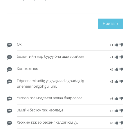
Нийтлэх
Ок
+1
бөхөнгийн нэр буруу бна шдэ эрийхэн
-1
Хөөрхөн юм
+3
Edgeer amitadiig yag yagaad agnadagiig
+3
uneheernoilgohgui um.
Үнхээр гоё мэдээлэл авлаа баярлалаа
+6
Эмийн бас юү гэж нэрлэди
+2
Хэржин гэж эр бөхөнг хэлдэг юм уу.
+8