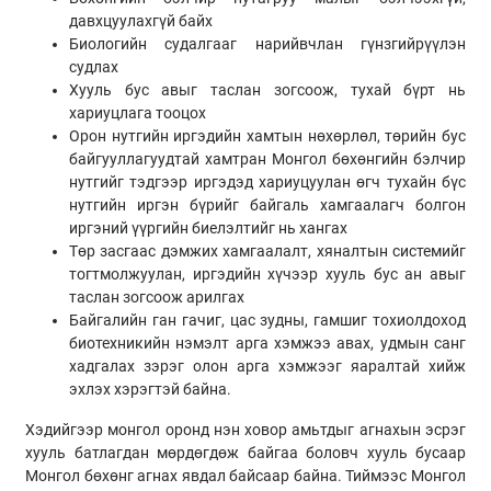
давхцуулахгүй байх
Биологийн судалгааг нарийвчлан гүнзгийрүүлэн
судлах
Хууль бус авыг таслан зогсоож, тухай бүрт нь
хариуцлага тооцох
Орон нутгийн иргэдийн хамтын нөхөрлөл, төрийн бус
байгууллагуудтай хамтран Монгол бөхөнгийн бэлчир
нутгийг тэдгээр иргэдэд хариуцуулан өгч тухайн бүс
нутгийн иргэн бүрийг байгаль хамгаалагч болгон
иргэний үүргийн биелэлтийг нь хангах
Төр засгаас дэмжих хамгаалалт, хяналтын системийг
тогтмолжуулан, иргэдийн хүчээр хууль бус ан авыг
таслан зогсоож арилгах
Байгалийн ган гачиг, цас зудны, гамшиг тохиолдоход
биотехникийн нэмэлт арга хэмжээ авах, удмын санг
хадгалах зэрэг олон арга хэмжээг яаралтай хийж
эхлэх хэрэгтэй байна.
Хэдийгээр монгол оронд нэн ховор амьтдыг агнахын эсрэг
хууль батлагдан мөрдөгдөж байгаа боловч хууль бусаар
Монгол бөхөнг агнах явдал байсаар байна. Тиймээс Монгол