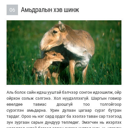
Амьдралын хэв шинж
06
Аль болох сайн идэш ууштай бэлчээр сонгон идээшилж, ойр
ойрхон сольж сэлгэнэ. Хол нүүдэллэхгүй. Шаргын говиор
өвөлдөө тавиас доошгүй тоо толгойгоор
сүрэглэн
амьдарна
. Урин дулаан цагаар сүрэг бутран
тардаг. Ороо нь нэг сард ордог ба хээлээ таван сар тээгээд
зун зургаан сарын дундуур төллөдөг. Эмэгчин нь ихэрлэх