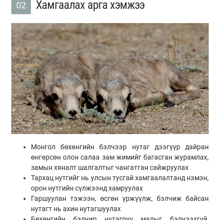
Хамгаалах арга хэмжээ
02
Монгол бөхөнгийн бэлчээр нутаг дээгүүр дайран
өнгөрсөн олон салаа зам жимийг багасган журамлах,
замын хяналт шалгалтыг чангатган сайжруулах
Тархац нутгийг нь улсын тусгай хамгаалалтанд нэмэн,
орон нутгийн сүлжээнд хамруулах
Гаршуулан тэжээн, өсгөн үржүүлж, бэлчиж байсан
нутагт нь ахин нутагшуулах
Бөхөнгийн бэлчир нутагруу малыг бэлчээхгүй,