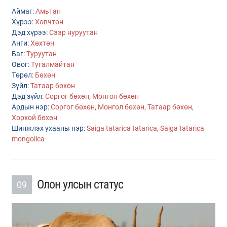
Аймаг:
Амьтан
Хүрээ:
Хөвчтөн
Дэд хүрээ:
Сээр нуруутан
Анги:
Хөхтөн
Баг:
Туруутан
Овог:
Тугалмайтан
Төрөл:
Бөхөн
Зүйл:
Татаар бөхөн
Дэд зүйл:
Соргог бөхөн, Монгол бөхөн
Ардын нэр:
Соргог бөхөн, Монгол бөхөн
, Татаар бөхөн,
Хорхой бөхөн
Шинжлэх ухааны нэр:
Saiga tatarica tatarica, Saiga tatarica
mongolica
Олон улсын статус
09