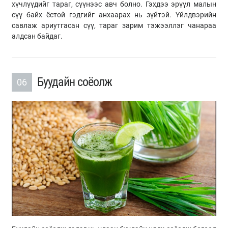
хүчлүүдийг тараг, сүүнээс авч болно. Гэхдээ эрүүл малын
сүү байх ёстой гэдгийг анхаарах нь зүйтэй. Үйлдвэрийн
савлаж ариутгасан сүү, тараг зарим тэжээллэг чанараа
алдсан байдаг.
Буудайн соёолж
06