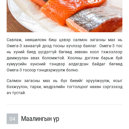
Савлаж, нөөшилсөн биш цэвэр салмон загасны мах нь
Омега-3 ханаагүй дээд тосны хүчлээр баялаг. Омега-3 тос
нь хүний биед үүсдэггүй бөгөөд зөвхөн хоол тэжээлээр
дамжуулан авах боломжтой. Хоолны дэглэм барьж буй
хүмүүсийн хүнсний тэнцвэр алдагдсан байдаг бөгөөд
Омега-3 тосоор тэнцвэржүүлж болно.
Салмон загасны мах нь бүх биеийг эрүүлжүүлж, ясыг
бэхжүүлэн, тархи, мэдрэлийн тогтолцоог нөхөн сэргээхэд
ач тустай.
Маалингын үр
04