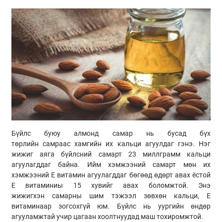
Бүйлс буюу алмонд самар нь бусад бүх
төрлийн самраас хамгийн их кальци агуулдаг гэнэ. Нэг
жижиг аяга бүйлсний самарт 23 миллграмм кальци
агуулагддаг байна. Ийм хэмжээний самарт мөн их
хэмжээний Е витамин агуулагддаг бөгөөд өдөрт авах ёстой
Е витаминиы 15 хувийг авах боломжтой. Энэ
жижигхэн самарны шим тэжээл зөвхөн кальци, Е
витаминаар зогсохгүй юм. Бүйлс нь уургийн өндөр
агууламжтай учир цагаан хоолтнуудад маш тохиромжтой.