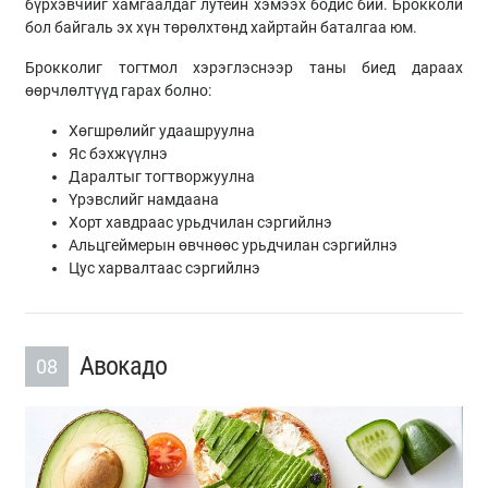
бүрхэвчийг хамгаалдаг лутеин хэмээх бодис бий. Брокколи
бол байгаль эх хүн төрөлхтөнд хайртайн баталгаа юм.
Брокколиг тогтмол хэрэглэснээр таны биед дараах
өөрчлөлтүүд гарах болно:
Хөгшрөлийг удаашруулна
Яс бэхжүүлнэ
Даралтыг тогтворжуулна
Үрэвслийг намдаана
Хорт хавдраас урьдчилан сэргийлнэ
Альцгеймерын өвчнөөс урьдчилан сэргийлнэ
Цус харвалтаас сэргийлнэ
Авокадо
08