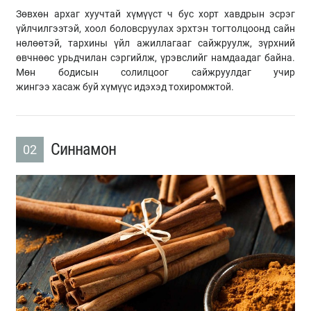
Зөвхөн архаг хуучтай хүмүүст ч бус хорт хавдрын эсрэг
үйлчилгээтэй, хоол боловсруулах эрхтэн тогтолцоонд сайн
нөлөөтэй, тархины үйл ажиллагааг сайжруулж, зүрхний
өвчнөөс урьдчилан сэргийлж, үрэвслийг намдаадаг байна.
Мөн бодисын солилцоог сайжруулдаг учир
жингээ хасаж буй хүмүүс идэхэд тохиромжтой.
Синнамон
02