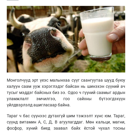
Монголчууд эрт үеэс малынхаа сүүг саангуутаа шууд буюу
халуун саам ууж хэрэглэдэг байсан нь шинэхэн сүүний ач
тусыг мэддэг байсных биз ээ. Одоо ч гүүний саамыг ардын
уламжлалт эмчилгээ, гоо сайхны бүтээгдэхүүн
үйлдвэрлэлд ашигласаар байна.
Тараг ч бас сүүнээс дутахгүй шим тэжээлт хүнс юм. Тараг,
сүүнд витамин А, С, Д, В агуулагддаг. Мөн кальци, магни,
фосфор, хүний биед заавал байх ёстой чухал тосны