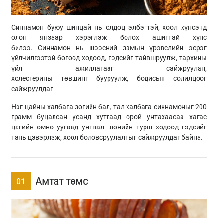
Синнамон буюу шинцай нь олдоц элбэгтэй, хоол хүнсэнд
олон янзаар хэрэглэж болох ашигтай хүнс
билээ. Синнамон нь шээсний замын үрэвслийн эсрэг
үйлчилгээтэй бөгөөд ходоод, гэдсийг тайвшруулж, тархины
үйл ажиллагааг сайжруулан,
холестерины төвшинг бууруулж, бодисын солилцоог
сайжруулдаг.
Нэг цайны халбага зөгийн бал, тал халбага синнамоныг 200
грамм буцалсан усанд хутгаад орой унтахаасаа хагас
цагийн өмнө уугаад унтвал шөнийн турш ходоод гэдсийг
тань цэвэрлэж, хоол боловсруулалтыг сайжруулдаг байна.
Амтат төмс
01