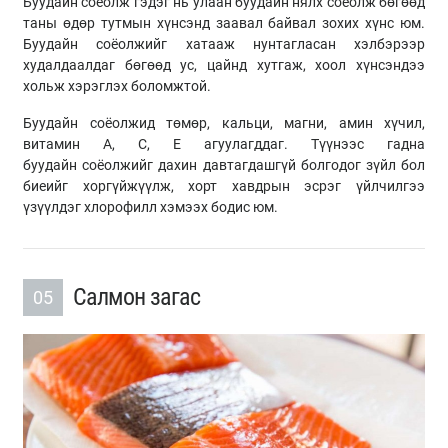
Буудайн соёолж гэдэг нь улаан буудайн нялх соёолж бөгөөд
таны өдөр тутмын хүнсэнд заавал байвал зохих хүнс юм.
Буудайн соёолжийг хатааж нунтагласан хэлбэрээр
худалдаалдаг бөгөөд ус, цайнд хутгаж, хоол хүнсэндээ
хольж хэрэглэх боломжтой.
Буудайн соёолжид төмөр, кальци, магни, амин хүчил,
витамин А, С, Е агуулагддаг. Түүнээс гадна
буудайн соёолжийг дахин давтагдашгүй болгодог зүйл бол
биеийг хоргүйжүүлж, хорт хавдрын эсрэг үйлчилгээ
үзүүлдэг хлорофилл хэмээх бодис юм.
Салмон загас
05