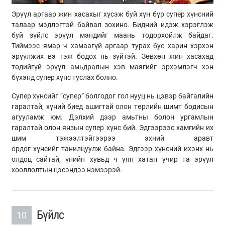
Эрүүл аргаар жин хасахыг хүсэж буй хүн бүр супер хүнсний
талаар мэдлэгтэй байвал зохино. Бидний идэж хэрэглэж
буй зүйлс эрүүл мэндийг маань тодорхойлж байдаг.
Тиймээс ямар ч хамаагүй аргаар турах бус харин хэрхэн
эрүүлжих вэ гэж бодох нь зүйтэй. Зөвхөн жин хасахад
төдийгүй эрүүл амьдралын хэв маягийг эрхэмлэгч хэн
бүхэнд супер хүнс туслах болно.
Супер хүнсийг “супер” болгодог гол нууц нь цэвэр байгалийн
гаралтай, хүний биед ашигтай олон төрлийн шимт бодисын
агууламж юм. Дэлхий дээр амьтны болон ургамлын
гаралтай олон янзын супер хүнс бий. Эдгээрээс хамгийн их
шим тэжээлтэйгээрээ эхний аравт
ордог хүнсийг танилцуулж байна. Эдгээр хүнсний ихэнх нь
олдоц сайтай, үнийн хувьд ч уян хатан учир та эрүүл
хооллолтын цэсэндээ нэмээрэй.
Бүйлс
10