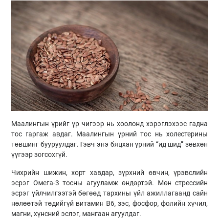
Маалингын үрийг үр чигээр нь хоолонд хэрэглэхээс гадна
тос гаргаж авдаг. Маалингын үрний тос нь холестерины
төвшинг бууруулдаг. Гэвч энэ бяцхан үрний “ид шид” зөвхөн
үүгээр зогсохгүй.
Чихрийн шижин, хорт хавдар, зүрхний өвчин, үрэвслийн
эсрэг Омега-3 тосны агууламж өндөртэй. Мөн стрессийн
эсрэг үйлчилгээтэй бөгөөд тархины үйл ажиллагаанд сайн
нөлөөтэй төдийгүй витамин В6, зэс, фосфор, фолийн хүчил,
магни, хүнсний эслэг, мангаан агуулдаг.