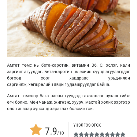
Амтат төмс нь бета-каротин, витамин В6, С, эслэг, кали
зэргийг агуулдаг. Бета-каротин нь эхийн сүүнд агуулагддаг
бөгөөд хорт хавдраас урьдчилан
сэргийлж, хөгшрөлийн явцыг удаашруулдаг байна.
Амтат төмсөөр бага насны хүүхдэд тэжээллэг нухаш хийж
өгч болно. Мөн чанаж, жигнэж, хуурч, махтай холих зэргээр
олон янзаар хүнсэнд хэрэглэх боломжтой.
ҮНЭЛГЭЭ ӨГӨХ
7.9
/10