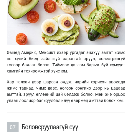
Өмнөд Америк, Мексикт ихээр ургадаг энэхүү амтат жимс
нь хүний биед зайлшгүй хэрэгтэй эрүүл, холестрингүй
тосоор баялаг билээ. Тиймээс дэглэм барьж буй хүмүүст
хамгийн тохиромжтой хүнс юм.
Хар талхан дээр шарсан өндөг, нарийн хэрчсэн авокада
жимс тавиад, чимх давс, ногоон сонгино дээр нь цацаад
амттай, эрүүл өглөөний цай бэлдэж болно. Мөн энэ орцоо
улаан лоолиор баяжуулбал илүү өвөрмөц амттай болох юм.
Боловсруулаагүй сүү
07