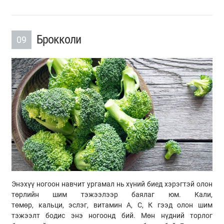
Брокколи
09
Энэхүү ногоон навчит ургамал нь хүний биед хэрэгтэй олон
төрлийн шим тэжээлээр баялаг юм. Кали,
төмөр, кальци, эслэг, витамин А, С, К гээд олон шим
тэжээлт бодис энэ ногоонд бий. Мөн нүдний торлог