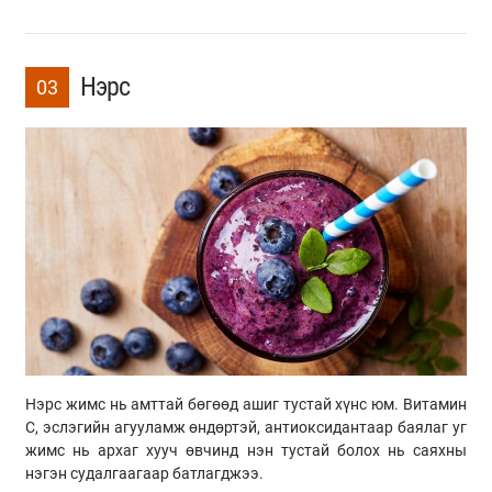
Нэрс
03
Нэрс жимс нь амттай бөгөөд ашиг тустай хүнс юм. Витамин
С, эслэгийн агууламж өндөртэй, антиоксидантаар баялаг уг
жимс нь архаг хууч өвчинд нэн тустай болох нь саяхны
нэгэн судалгаагаар батлагджээ.