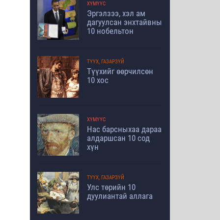
ХҮМҮҮС
Эргэлзээ, хэл ам
дагуулсан энхтайвны
10 нобельтон
ТҮҮХ, ГАЗАРЗҮЙ
Түүхийг өөрчилсөн
10 хос
ХҮМҮҮС
Нас барсныхаа дараа
алдаршсан 10 сод
хүн
ТҮҮХ, ГАЗАРЗҮЙ
Улс төрийн 10
дуулиантай аллага