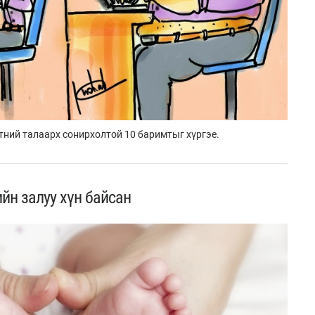
лхтний талаарх сонирхолтой 10 баримтыг хүргэе.
йн залуу хүн байсан