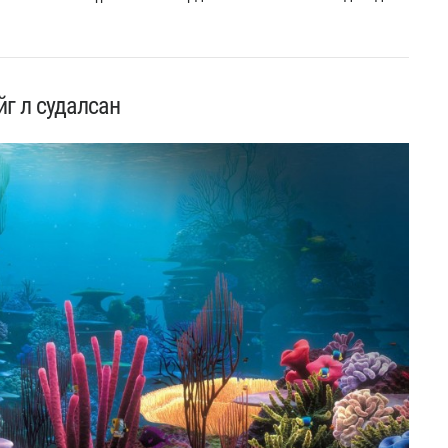
йг л судалсан