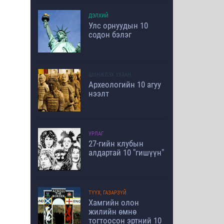
ДЭЛХИЙ
Улс орнуудын 10
содон бэлэг
ШИНЖЛЭХ УХААН
Археологийн 10 агуу
нээлт
УРЛАГ
27-гийн клубын
алдартай 10 "гишүүн"
ТҮҮХ, ГАЗАРЗҮЙ
Хамгийн олон
жилийн өмнө
тогтоосон эртний 10