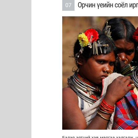
Орчин үеийн соёл ир
07
Балар эртний хэв маягаа хадгалж, 