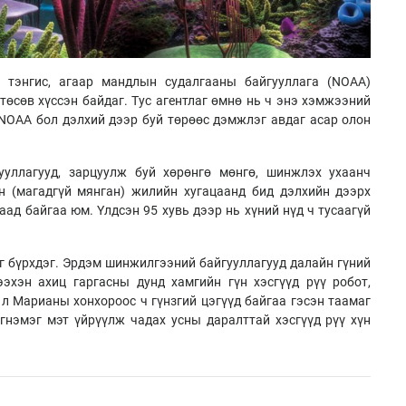
 тэнгис, агаар мандлын судалгааны байгууллага (NOAA)
төсөв хүссэн байдаг. Тус агентлаг өмнө нь ч энэ хэмжээний
NOAA бол дэлхий дээр буй төрөөс дэмжлэг авдаг асар олон
ууллагууд, зарцуулж буй хөрөнгө мөнгө, шинжлэх ухаанч
н (магадгүй мянган) жилийн хугацаанд бид дэлхийн дээрх
аад байгаа юм. Үлдсэн 95 хувь дээр нь хүний нүд ч тусаагүй
г бүрхдэг. Эрдэм шинжилгээний байгууллагууд далайн гүний
эхэн ахиц гаргасны дунд хамгийн гүн хэсгүүд рүү робот,
 л Марианы хонхороос ч гүнзгий цэгүүд байгаа гэсэн таамаг
гнэмэг мэт үйрүүлж чадах усны даралттай хэсгүүд рүү хүн