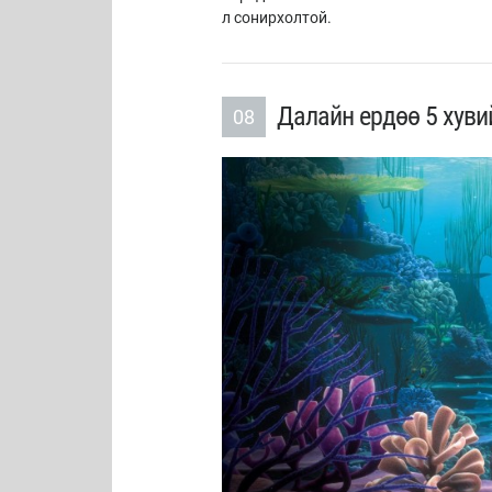
л сонирхолтой.
Далайн ердөө 5 хуви
08