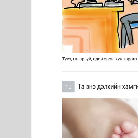
Түүх, газарзүй, одон орон, хүн төрө
Та энэ дэлхийн хамги
10