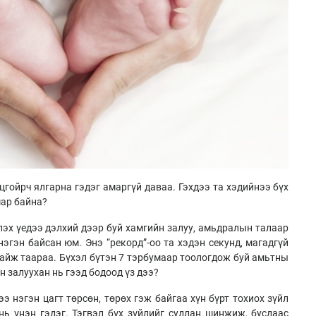
цгойрч ялгарна гэдэг амаргүй даваа. Гэхдээ та хэдийнээ бүх
мар байна?
лэх үедээ дэлхий дээр буй хамгийн залуу, амьдралын талаар
эгэн байсан юм. Энэ “рекорд”-оо та хэдэн секунд, магадгүй
байж таараа. Бүхэл бүтэн 7 тэрбумаар тоологдож буй амьтны
 залуухан нь гээд бодоод үз дээ?
ээ нэгэн цагт төрсөн, төрөх гэж байгаа хүн бүрт тохиох зүйл
 нь үнэн гэдэг. Тэгвэл бүх зүйлийг судлан шинжиж, бусдаас