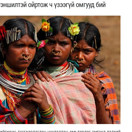
гэншилтэй ойртож ч үзээгүй омгууд бий
нийгмээс тусгаарлагдан нүүдэллэн амьдардаг омгууд дэлхий