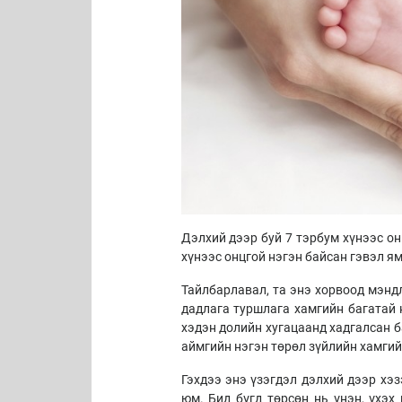
Дэлхий дээр буй 7 тэрбум хүнээс он
хүнээс онцгой нэгэн байсан гэвэл я
Тайлбарлавал, та энэ хорвоод мэнд
дадлага туршлага хамгийн багатай н
хэдэн долийн хугацаанд хадгалсан 
аймгийн нэгэн төрөл зүйлийн хамгийн
Гэхдээ энэ үзэгдэл дэлхий дээр хэз
юм. Бид бүгд төрсөн нь үнэн, үхэх