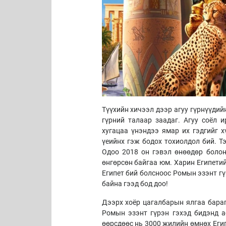
Түүхийн хичээл дээр агуу гүрнүүдий
гүрний талаар заадаг. Агуу соёл и
хугацаа үнэндээ ямар их гэдгийг х
үеийнх гэж бодох тохиолдол бий. Т
Одоо 2018 он гэвэл өнөөдөр боло
өнгөрсөн байгаа юм. Харин Египетий
Египет бий болсноос Ромын эзэнт гү
байна гээд бод доо!
Дээрх хоёр цагалбарын ялгаа бараг
Ромын эзэнт гүрэн гэхэд бидэнд а
өөрсдөөс нь 3000 жилийн өмнөх Егип