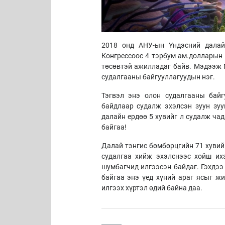
2018 онд АНУ-ын Үндэсний далай
Конгрессоос 4 тэрбум ам.долларын 
төсөвтэй ажилладаг байв. Мэдээж 
судалгааны байгууллагуудын нэг.
Тэгвэл энэ олон судалгааны байг
байдлаар судалж эхэлсэн зуун зуу
далайн ердөө 5 хувийг л судалж чад
байгаа!
Далай тэнгис бөмбөрцгийн 71 хувий
судалгаа хийж эхэлснээс хойш ихэ
шумбагчид илгээсэн байдаг. Гэхдээ
байгаа энэ үед хүний араг ясыг жи
илгээх хүртэл өдий байна даа.