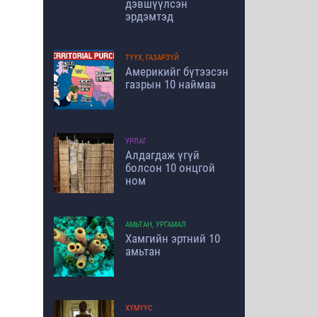
дэвшүүлсэн
эрдэмтэд
ТҮҮХ, ГАЗАРЗҮЙ
Америкийг бүтээсэн
газрын 10 наймаа
УРЛАГ
Алдагдаж үгүй
болсон 10 онцгой
ном
АМЬТАН, УРГАМАЛ
Хамгийн эртний 10
амьтан
ХҮМҮҮС