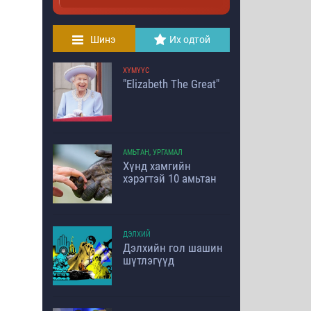
Шинэ
Их одтой
ХҮМҮҮС
"Elizabeth The Great"
АМЬТАН, УРГАМАЛ
Хүнд хамгийн
хэрэгтэй 10 амьтан
ДЭЛХИЙ
Дэлхийн гол шашин
шүтлэгүүд