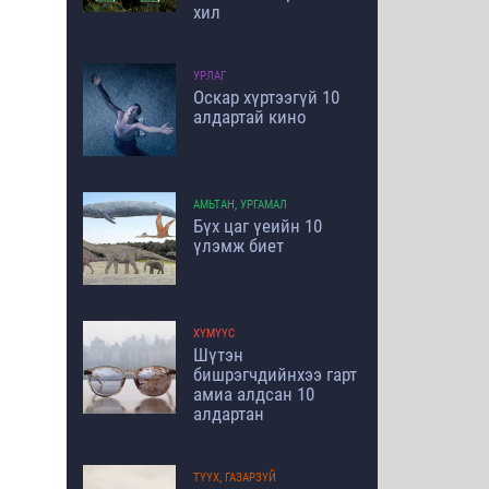
хил
УРЛАГ
Оскар хүртээгүй 10
алдартай кино
АМЬТАН, УРГАМАЛ
Бүх цаг үеийн 10
үлэмж биет
ХҮМҮҮС
Шүтэн
бишрэгчдийнхээ гарт
амиа алдсан 10
алдартан
ТҮҮХ, ГАЗАРЗҮЙ