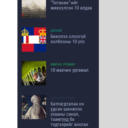
"Титаник"-ийг
живүүлсэн 10 алдаа
ДЭЛХИЙ
Биеллээ олоогүй
холбооны 10 улс
АМЬТАН, УРГАМАЛ
10 махчин ургамал
ШИНЖЛЭХ УХААН
Батлагдталаа он
удсан шинжлэх
ухааны санал,
таамгууд ба
тэдгээрийг анхлан