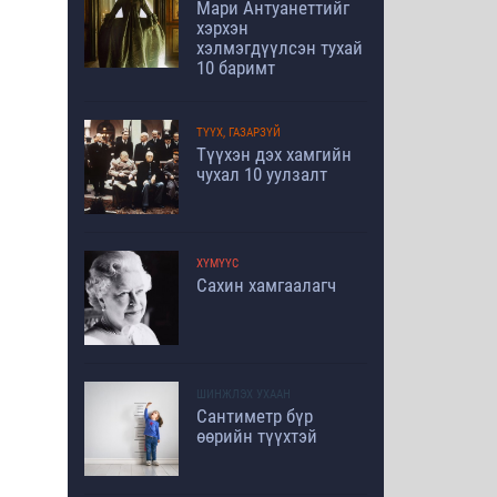
Мари Антуанеттийг
хэрхэн
хэлмэгдүүлсэн тухай
10 баримт
ТҮҮХ, ГАЗАРЗҮЙ
Түүхэн дэх хамгийн
чухал 10 уулзалт
ХҮМҮҮС
Сахин хамгаалагч
ШИНЖЛЭХ УХААН
Сантиметр бүр
өөрийн түүхтэй