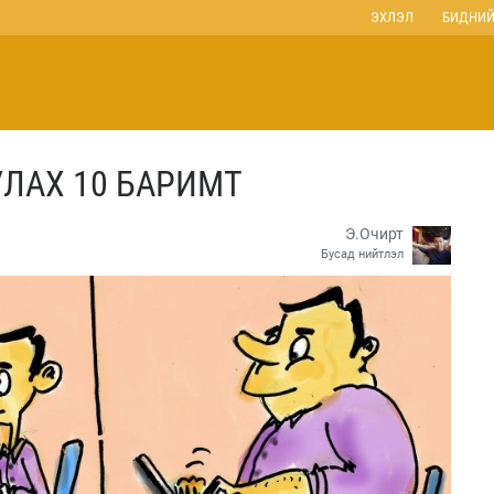
ЭХЛЭЛ
БИДНИЙ
ЛАХ 10 БАРИМТ
Э.Очирт
Бусад нийтлэл