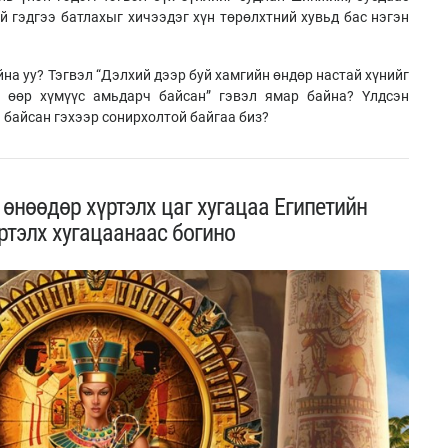
й гэдгээ батлахыг хичээдэг хүн төрөлхтний хувьд бас нэгэн
йна уу? Тэгвэл “Дэлхий дээр буй хамгийн өндөр настай хүнийг
 өөр хүмүүс амьдарч байсан” гэвэл ямар байна? Үлдсэн
үй байсан гэхээр сонирхолтой байгаа биз?
 өнөөдөр хүртэлх цаг хугацаа Египетийн
ртэлх хугацаанаас богино