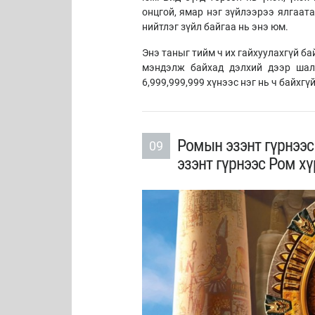
онцгой, ямар нэг зүйлээрээ ялгаата
нийтлэг зүйл байгаа нь энэ юм.
Энэ таныг тийм ч их гайхуулахгүй ба
мэндэлж байхад дэлхий дээр шал
6,999,999,999 хүнээс нэг нь ч байхг
Ромын эзэнт гүрнээс
09
эзэнт гүрнээс Ром хү