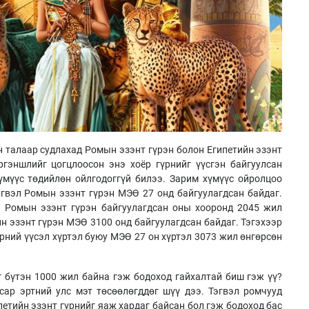
н талаар судлахад Ромын эзэнт гүрэн болон Египетийн эзэнт
ргэншлийг цогцлоосон энэ хоёр гүрнийг үүсгэн байгуулсан
үмүүс төдийлөн ойлгодоггүй билээ. Зарим хүмүүс ойролцоо
эгвэл Ромын эзэнт гүрэн МЭӨ 27 онд байгуулагдсан байдаг.
н Ромын эзэнт гүрэн байгуулагдсан оны хооронд 2045 жил
н эзэнт гүрэн МЭӨ 3100 онд байгуулагдсан байдаг. Тэгэхээр
рний үүсэл хүртэл буюу МЭӨ 27 он хүртэл 3073 жил өнгөрсөн
 бүтэн 1000 жил байна гэж бодоход гайхалтай биш гэж үү?
сар эртний улс мэт төсөөлөгддөг шүү дээ. Тэгвэл ромчууд
етийн эзэнт гүрнийг яаж хардаг байсан бол гэж бодоход бас