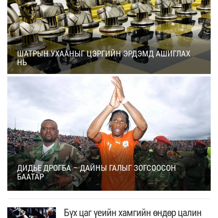
ШАТРЫН УХААНЫГ ЦЭРГИЙН ЭРДЭМД АШИГЛАХ
НЬ
ДИДЬЕ ДРОГБА – ДАЙНЫ ГАЛЫГ ЗОГСООСОН
БААТАР
Бүх цаг үеийн хамгийн өндөр цалин