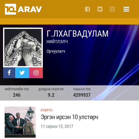
Г.ЛХАГВАДУЛАМ
НИЙТЛЭЛЧ
Орчуулагч
НИЙТЛЭЛИЙН ТОО
ДУНДАЖ ҮНЭЛГЭЭ
УНШСАН ТОО
246
9.2
4299937
ХҮМҮҮС
Эргэн ирсэн 10 улстөрч
11 сарын 15, 2017