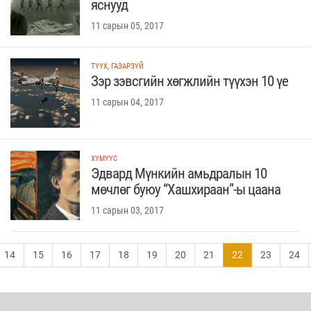
яснууд
11 сарын 05, 2017
ТҮҮХ, ГАЗАРЗҮЙ
Зэр зэвсгийн хөгжлийн түүхэн 10 үе
11 сарын 04, 2017
ХҮМҮҮС
Эдвард Мүнкийн амьдралын 10
мөчлөг буюу “Хашхираан”-ы цаана
11 сарын 03, 2017
14
15
16
17
18
19
20
21
22
23
24