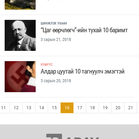
ШИНЖЛЭХ УХААН
“Цаг өөрчлөгч”-ийн тухай 10 баримт
3 сарын 21, 2018
ХҮМҮҮС
Алдар цуутай 10 тагнуулч эмэгтэй
3 сарын 20, 2018
11
12
13
14
15
16
17
18
19
20
21