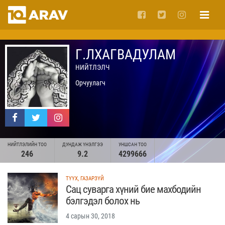
Г.ЛХАГВАДУЛАМ
НИЙТЛЭЛЧ
Орчуулагч
НИЙТЛЭЛИЙН ТОО
ДУНДАЖ ҮНЭЛГЭЭ
УНШСАН ТОО
246
9.2
4299666
ТҮҮХ, ГАЗАРЗҮЙ
Сац суварга хүний бие махбодийн
бэлгэдэл болох нь
4 сарын 30, 2018