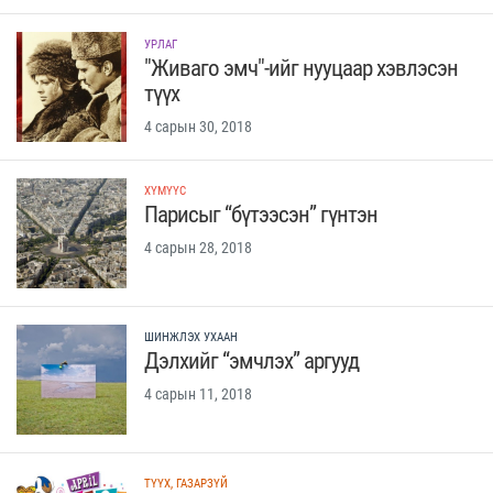
УРЛАГ
"Живаго эмч"-ийг нууцаар хэвлэсэн
түүх
4 сарын 30, 2018
ХҮМҮҮС
Парисыг “бүтээсэн” гүнтэн
4 сарын 28, 2018
ШИНЖЛЭХ УХААН
Дэлхийг “эмчлэх” аргууд
4 сарын 11, 2018
ТҮҮХ, ГАЗАРЗҮЙ