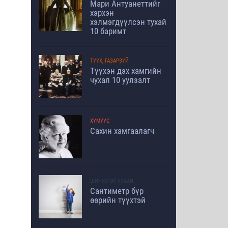
Мари Антуанеттийг
хэрхэн
хэлмэгдүүлсэн тухай
10 баримт
ТҮҮХ, ГАЗАРЗҮЙ
Түүхэн дэх хамгийн
чухал 10 уулзалт
ХҮМҮҮС
Сахин хамгаалагч
ШИНЖЛЭХ УХААН
Сантиметр бүр
өөрийн түүхтэй