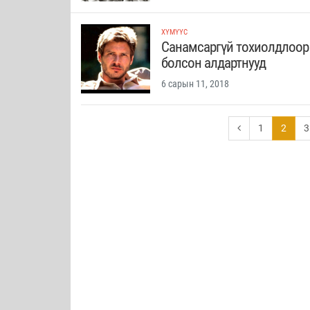
ХҮМҮҮС
Санамсаргүй тохиолдлоор
болсон алдартнууд
6 сарын 11, 2018
1
2
3