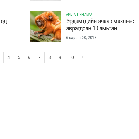
АМЬТАН, УРГАМАЛ
 од
Эрдэмтдийн ачаар мөхлөөс
аврагдсан 10 амьтан
6 сарын 08, 2018
4
5
6
7
8
9
10