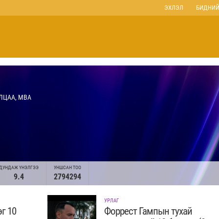
ЭХЛЭЛ
БИДНИЙ
ЛЦАА, MBA
ДУНДАЖ ҮНЭЛГЭЭ
УНШСАН ТОО
9.4
2794294
УРЛАГ
г 10
Форрест Гампын тухай