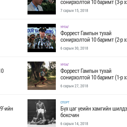
сонирхолтой 10 баримт (3-р х
7 сарын 15, 2018
УРЛАГ
Форрест Гампын тухай
сонирхолтой 10 баримт (2-р х
6 сарын 30, 2018
УРЛАГ
10
Форрест Гампын тухай
сонирхолтой 10 баримт (1-р х
6 сарын 27, 2018
СПОРТ
9’-ийн
Бүх цаг үеийн хамгийн шилдэ
боксчин
6 сарын 14, 2018