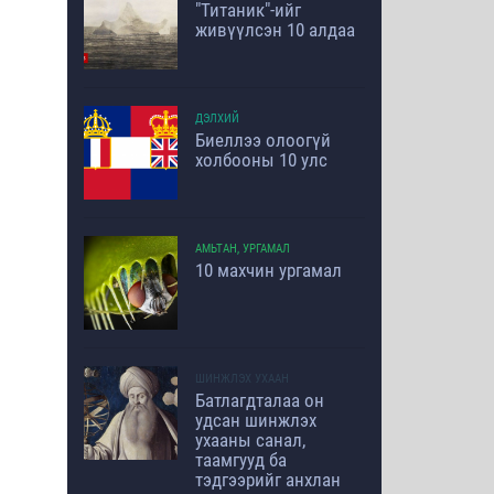
"Титаник"-ийг
живүүлсэн 10 алдаа
ДЭЛХИЙ
Биеллээ олоогүй
холбооны 10 улс
АМЬТАН, УРГАМАЛ
10 махчин ургамал
ШИНЖЛЭХ УХААН
Батлагдталаа он
удсан шинжлэх
ухааны санал,
таамгууд ба
тэдгээрийг анхлан