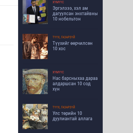
ХҮМҮҮС
Эргэлзээ, хэл ам
дагуулсан энхтайвны
10 нобельтон
ТҮҮХ, ГАЗАРЗҮЙ
Түүхийг өөрчилсөн
10 хос
ХҮМҮҮС
Нас барсныхаа дараа
алдаршсан 10 сод
хүн
ТҮҮХ, ГАЗАРЗҮЙ
Улс төрийн 10
дуулиантай аллага