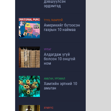
дэвшүүлсэн
эрдэмтэд
ТҮҮХ, ГАЗАРЗҮЙ
Америкийг бүтээсэн
газрын 10 наймаа
УРЛАГ
Алдагдаж үгүй
болсон 10 онцгой
ном
АМЬТАН, УРГАМАЛ
Хамгийн эртний 10
амьтан
ХҮМҮҮС