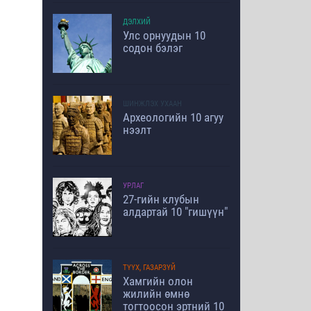
ДЭЛХИЙ
Улс орнуудын 10
содон бэлэг
ШИНЖЛЭХ УХААН
Археологийн 10 агуу
нээлт
УРЛАГ
27-гийн клубын
алдартай 10 "гишүүн"
ТҮҮХ, ГАЗАРЗҮЙ
Хамгийн олон
жилийн өмнө
тогтоосон эртний 10