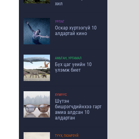
хил
УРЛАГ
Оскар хүртээгүй 10
алдартай кино
АМЬТАН, УРГАМАЛ
Бүх цаг үеийн 10
үлэмж биет
ХҮМҮҮС
Шүтэн
бишрэгчдийнхээ гарт
амиа алдсан 10
алдартан
ТҮҮХ, ГАЗАРЗҮЙ