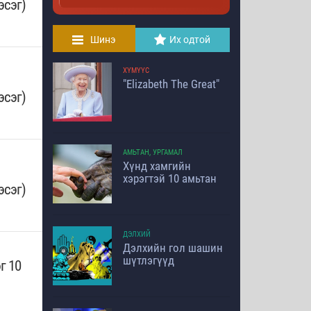
эсэг)
Шинэ
Их одтой
ХҮМҮҮС
"Elizabeth The Great"
эсэг)
АМЬТАН, УРГАМАЛ
Хүнд хамгийн
хэрэгтэй 10 амьтан
эсэг)
ДЭЛХИЙ
Дэлхийн гол шашин
шүтлэгүүд
г 10