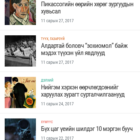
Пикассогийн өөрийн хөрөг зургуудын
хувьсал
11 сарын 27, 2017
ТҮҮХ, ГАЗАРЗҮЙ
Алдартай боловч “зохиомол” байж
мэдэх түүхэн үйл явдлууд
11 сарын 27, 2017
ДЭЛХИЙ
Нийгэм хэрхэн өөрчлөгдсөнийг
харуулах зурагт сурталчилгаанууд
11 сарын 24, 2017
ХҮМҮҮС
Бүх цаг үеийн шилдэг 10 мэргэн бууч
11 сарын 22, 2017