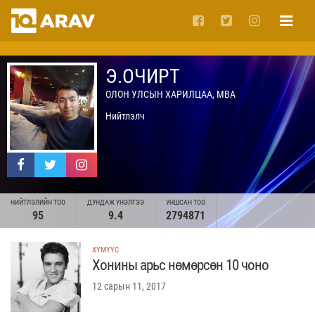
Э.ОЧИРТ
ОЛОН УЛСЫН ХАРИЛЦАА, MBA
Нийтлэлч
НИЙТЛЭЛИЙН ТОО
ДУНДАЖ ҮНЭЛГЭЭ
УНШСАН ТОО
95
9.4
2794871
ХҮМҮҮС
Хонины арьс нөмөрсөн 10 чоно
12 сарын 11, 2017