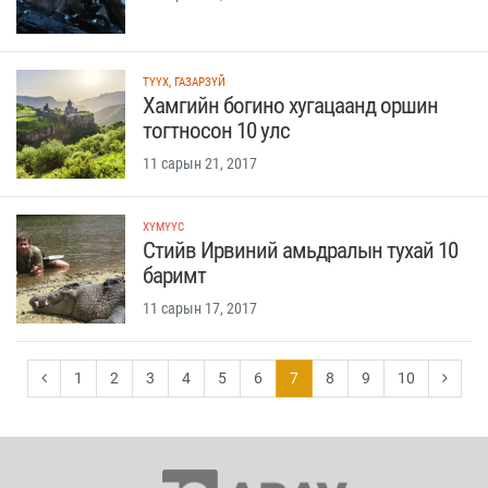
ТҮҮХ, ГАЗАРЗҮЙ
Хамгийн богино хугацаанд оршин
тогтносон 10 улс
11 сарын 21, 2017
ХҮМҮҮС
Стийв Ирвиний амьдралын тухай 10
баримт
11 сарын 17, 2017
1
2
3
4
5
6
7
8
9
10