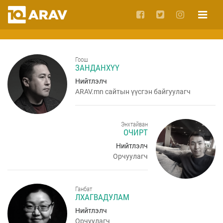
Гоош
ЗАНДАНХҮҮ
Нийтлэлч
ARAV.mn сайтын үүсгэн байгуулагч
Энхтайван
ОЧИРТ
Нийтлэлч
Орчуулагч
Ганбат
ЛХАГВАДУЛАМ
Нийтлэлч
Орчуулагч