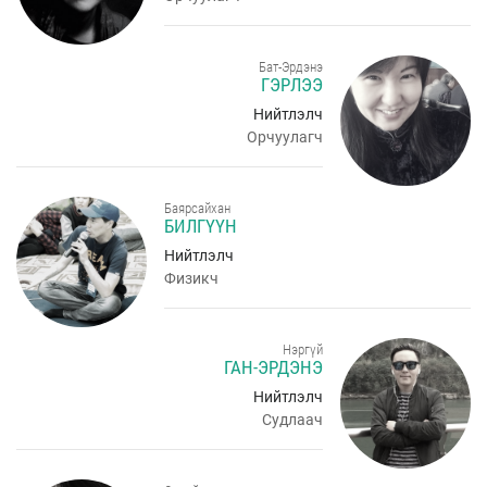
Бат-Эрдэнэ
ГЭРЛЭЭ
Нийтлэлч
Орчуулагч
Баярсайхан
БИЛГҮҮН
Нийтлэлч
Физикч
Нэргүй
ГАН-ЭРДЭНЭ
Нийтлэлч
Судлаач