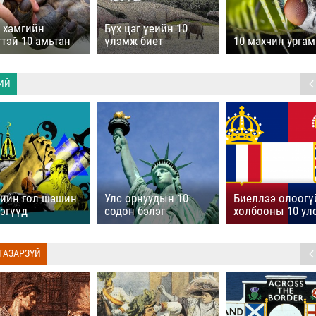
 хамгийн
Бүх цаг үеийн 10
гтэй 10 амьтан
үлэмж биет
10 махчин урга
ИЙ
ийн гол шашин
Улс орнуудын 10
Биеллээ олоогү
эгүүд
содон бэлэг
холбооны 10 ул
 ГАЗАРЗҮЙ