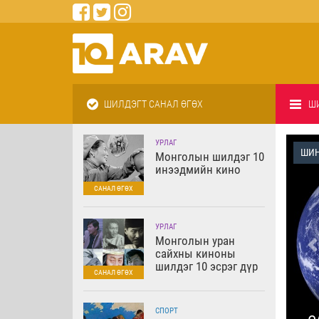
ШИЛДЭГТ САНАЛ ӨГӨХ
Ш
УРЛАГ
ШИН
Монголын шилдэг 10
инээдмийн кино
УРЛАГ
Монголын уран
P
сайхны киноны
шилдэг 10 эсрэг дүр
СПОРТ