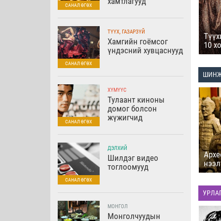
хамтлагууд
ТҮҮХ, ГАЗАРЗҮЙ
Түүх
Хамгийн гоёмсог
10 х
үндэсний хувцаснууд
ШИНЖ
Сэрүүн зүүдний ач
тус
Технологийн
ХҮМҮҮС
гайхамшигт хурд
Тулаант киноны
домог болсон
жүжигчид
ДЭЛХИЙ
Архе
Шилдэг видео
нээл
тоглоомууд
УРЛА
Өдрийн зоог
МОНГОЛ
(өгүүллэг) - У.
"Өөрийг чинь
Монголчуудын
Сомерсет Моэм
гаршуулж, тэжээвэр