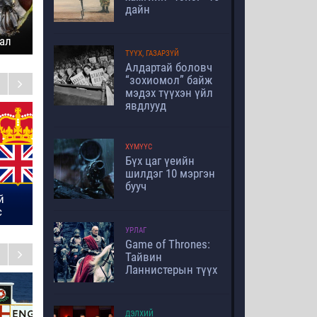
дайн
мал
ТҮҮХ, ГАЗАРЗҮЙ
Алдартай боловч
“зохиомол” байж
мэдэх түүхэн үйл
явдлууд
Финландын “шидэт”
“Мини” Бермудын
Х
хайрцаг
гурвалжин
х
ХҮМҮҮС
Бүх цаг үеийн
шилдэг 10 мэргэн
бууч
й
с
УРЛАГ
Game of Thrones:
Тайвин
Ланнистерын түүх
"Титаник"-ийг
Америкийг бүтээсэн
Т
живүүлсэн 10 алдаа
газрын 10 наймаа
ч
ДЭЛХИЙ