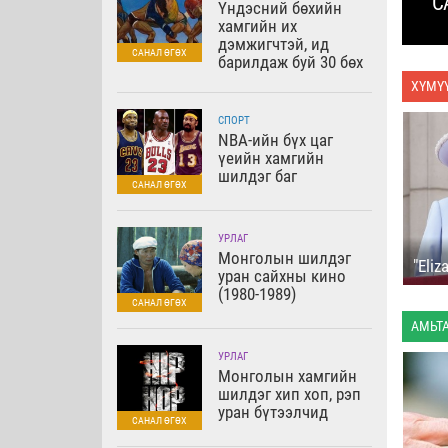
С
Үндэсний бөхийн
хамгийн их
дэмжигчтэй, ид
барилдаж буй 30 бөх
ХҮМҮ
ан
Ертөнцийг аврагч
Уур амьсгалын
СПОРТ
“хар ажилчид”
өөрчлөлтийн анхны
NBA-ийн бүх цаг
дүрвэгч
үеийн хамгийн
шилдэг баг
УРЛАГ
Монголын шилдэг
"Eliz
уран сайхны кино
(1980-1989)
АМЬТ
Acer negundo L. -
Acer tataricum subsp.
УРЛАГ
Яшилнавчит агч
ginnala - Гиннал агч
Монголын хамгийн
шилдэг хип хоп, рэп
уран бүтээлчид