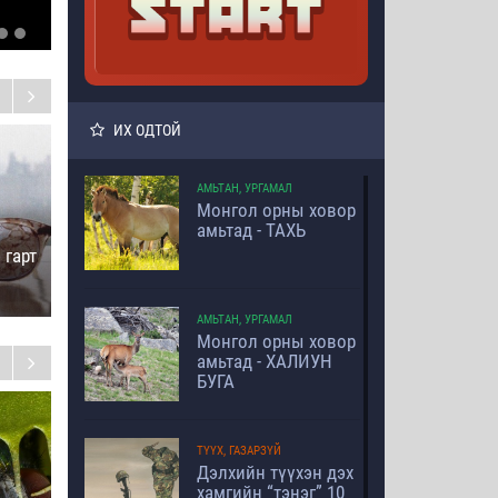
Сахин
Мари Антуанеттийг
хамгаалагч
Х
ИХ ОДТОЙ
хэрхэн
х
хэлмэгдүүлсэн тухай
10 баримт
АМЬТАН, УРГАМАЛ
Монгол орны ховор
амьтад - ТАХЬ
 гарт
АМЬТАН, УРГАМАЛ
Монгол орны ховор
амьтад - ХАЛИУН
Ногоон
БУГА
Хамгийн эртний 10
байгууламжийн тухай
Ф
амьтан
ойлголт
а
ТҮҮХ, ГАЗАРЗҮЙ
Дэлхийн түүхэн дэх
хамгийн “тэнэг” 10