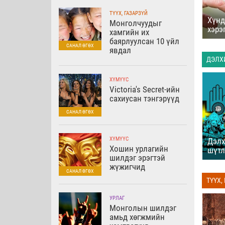
ТҮҮХ, ГАЗАРЗҮЙ
Хүнд
Монголчуудыг
хэрэ
хамгийн их
баярлуулсан 10 үйл
явдал
ДЭЛХ
Швед ажилчдын
Хамтдаа атлаа
амжилтын нууц -
ХҮМҮҮС
ганцаараа
Фика
Victoria's Secret-ийн
ц
сахиусан тэнгэрүүд
ХҮМҮҮС
Дэлх
Хошин урлагийн
шүтл
шилдэг эрэгтэй
жүжигчид
ТҮҮХ,
Улаан хивсний
Хүний хөл хүрээгүй
түүхээс
сүүлчийн онгон
ой
УРЛАГ
газрууд
Монголын шилдэг
амьд хөгжмийн