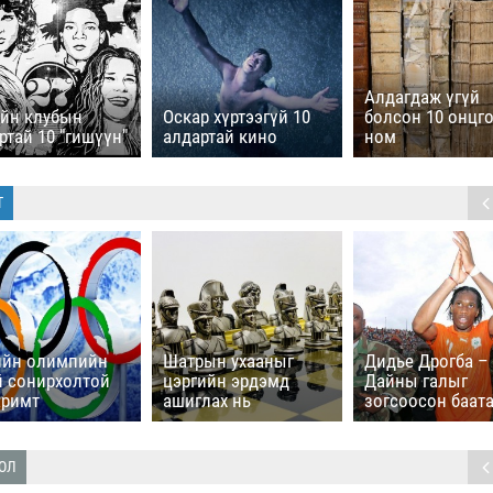
Алдагдаж үгүй
ийн клубын
Оскар хүртээгүй 10
болсон 10 онцг
ртай 10 "гишүүн"
алдартай кино
ном
Т
ийн олимпийн
Шатрын ухааныг
Дидье Дрогба –
й сонирхолтой
цэргийн эрдэмд
Дайны галыг
аримт
ашиглах нь
зогсоосон баат
ОЛ