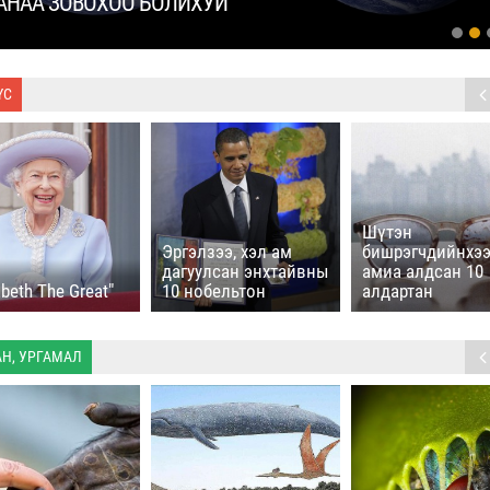
АНАА ЗОВОХОО БОЛИХУЙ
ҮС
Шүтэн
Эргэлзээ, хэл ам
бишрэгчдийнхээ
дагуулсан энхтайвны
амиа алдсан 10
abeth The Great"
10 нобельтон
алдартан
АН, УРГАМАЛ