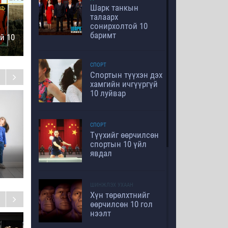
Шарк танкын
талаарх
сонирхолтой 10
баримт
й 10
СПОРТ
Спортын түүхэн дэх
Хүний дараах
Н
хамгийн ичгүүргүй
амьдрал
н
Дэлхий дээр
10 луйвар
амьдрал бий юү?
СПОРТ
Түүхийг өөрчилсөн
спортын 10 үйл
явдал
ШИНЖЛЭХ УХААН
Хүн төрөлхтнийг
өөрчилсөн 10 гол
Б
нээлт
с
Төрсөн өдрийн бэлэг
Ференц Лист –
(өгүүллэг)
Хөгжмийн ертөнцийн