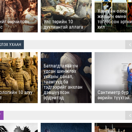
Хамгийн олон
жилийн өмнө
ийг өөрчилсөн
Улс төрийн 10
тогтоосон эртни
ос
дуулиантай аллага
хил
ЛЭХ УХААН
Батлагдталаа он
удсан шинжлэх
ухааны санал,
таамгууд ба
тэдгээрийг анхлан
ологийн 10 агуу
дэвшүүлсэн
Сантиметр бүр
т
эрдэмтэд
өөрийн түүхтэй
Г