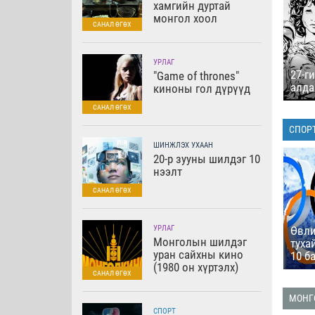
хамгийн дуртай
болгох боломжийг
монгол хоол
хэнд ч бүү олго"
УРЛАГ
27-г
"Game of thrones"
алда
киноны гол дүрүүд
СПОР
ШИНЖЛЭХ УХААН
Үндэсний бөхийн
ДОТА 2 - Дэлхийн
20-р зууны шилдэг 10
түүхэнд эвдэхэд бэрх
хамгийн өндөр
нээлт
10 амжилт
орлоготой 10 тоглогч
УРЛАГ
Өвл
Монголын шилдэг
туха
уран сайхны кино
10 б
(1980 он хүртэлх)
МОНГ
Монгол хааны
СПОРТ