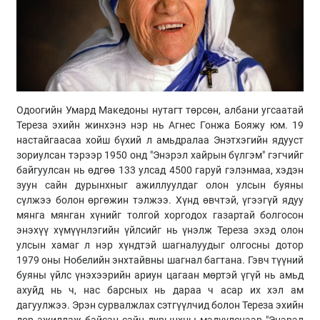
Одоогийн Умард Македоны нутагт төрсөн, албани угсаатай
Тереза эхийн жинхэнэ нэр нь Агнес Гонжа Бояжу юм. 19
настайгаасаа хойш бүхий л амьдралаа Энэтхэгийн ядууст
зориулсан тэрээр 1950 онд "Энэрэл хайрын бүлгэм" гэгчийг
байгуулсан нь өдгөө 133 улсад 4500 гаруй гэлэнмаа, хэдэн
зуун сайн дурынхныг ажиллуулдаг олон улсын буяны
сүлжээ болон өргөжин тэлжээ. Хүнд өвчтэй, үгээгүй ядуу
мянга мянган хүнийг толгой хоргодох газартай болгосон
энэхүү хүмүүнлэгийн үйлсийг нь үнэлж Тереза эхэд олон
улсын хамаг л нэр хүндтэй шагналуудыг олгосны дотор
1979 оны Нобелийн энхтайвны шагнал багтана. Гэвч түүний
буяны үйлс үнэхээрийн ариун цагаан мөртэй үгүй нь амьд
ахуйд нь ч, нас барсных нь дараа ч асар их хэл ам
дагуулжээ. Эрэн сурвалжлах сэтгүүлчид болон Тереза эхийн
дор ажиллаж байсан сайн дурынхны мэдүүлснээр "Энэрэл