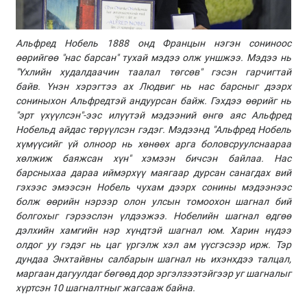
Альфред Нобель 1888 онд Францын нэгэн сониноос
өөрийгөө "нас барсан" тухай мэдээ олж уншжээ. Мэдээ нь
"Үхлийн худалдаачин таалал төгсөв" гэсэн гарчигтай
байв.
Үнэн хэрэгтээ ах Людвиг нь нас барсныг дээрх
сониныхон Альфредтэй андуурсан байж. Гэхдээ өөрийг нь
"эрт үхүүлсэн"-ээс илүүтэй мэдээний өнгө аяс Альфред
Нобельд айдас төрүүлсэн гэдэг. Мэдээнд "Альфред Нобель
хүмүүсийг үй олноор нь хөнөөх арга боловсруулснаараа
хөлжиж баяжсан хүн" хэмээн бичсэн байлаа. Нас
барсныхаа дараа иймэрхүү маягаар дурсан санагдах вий
гэхээс эмээсэн Нобель чухам дээрх сонины мэдээнээс
болж өөрийн нэрээр олон улсын томоохон шагнал бий
болгохыг гэрээслэн үлдээжээ. Нобелийн шагнал өдгөө
дэлхийн хамгийн нэр хүндтэй шагнал юм. Харин нүдээ
олдог уу гэдэг нь цаг үргэлж хэл ам үүсгэсээр ирж. Тэр
дундаа Энхтайвны салбарын шагнал нь ихэнхдээ талцал,
маргаан дагуулдаг бөгөөд дор эргэлзээтэйгээр уг шагналыг
хүртсэн 10 шагналтныг жагсааж байна.