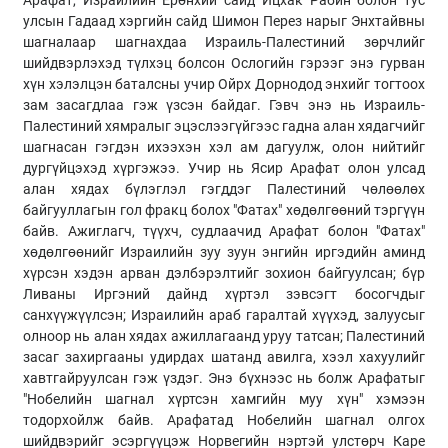
Арафат, Израилийн Ерөнхий сайд Ицхак Рабин болон тус
улсын Гадаад хэргийн сайд Шимон Перез нарыг Энхтайвны
шагналаар шагнахдаа Израиль-Палестиний зөрчлийг
шийдвэрлэхэд түлхэц болсон Ослогийн гэрээг энэ гурван
хүн хэлэлцэн баталсны учир Ойрх Дорнодод энхийг тогтоох
зам засагдлаа гэж үзсэн байдаг. Гэвч энэ нь Израиль-
Палестиний хямралыг эцэслээгүйгээс гадна алан хядагчийг
шагнасан гэгдэн ихээхэн хэл ам дагуулж, олон нийтийг
дургүйцэхэд хүргэжээ. Учир нь Ясир Арафат олон улсад
алан хядах бүлэглэл гэгддэг Палестиний чөлөөлөх
байгууллагын гол фракц болох "Фатах" хөдөлгөөний тэргүүн
байв. Ажиглагч, түүхч, судлаачид Арафат болон "Фатах"
хөдөлгөөнийг Израилийн зуу зуун энгийн иргэдийн аминд
хүрсэн хэдэн арван дэлбэрэлтийг зохион байгуулсан; бүр
Ливаны Иргэний дайнд хүртэл зэвсэгт босогчдыг
санхүүжүүлсэн; Израилийн араб гаралтай хүүхэд, залуусыг
олноор нь алан хядах ажиллагаанд уруу татсан; Палестиний
засаг захиргааны удирдах шатанд авилга, хээл хахуулийг
хавтгайруулсан гэж үздэг. Энэ бүхнээс нь болж Арафатыг
"Нобелийн шагнал хүртсэн хамгийн муу хүн" хэмээн
тодорхойлж байв. Арафатад Нобелийн шагнал олгох
шийдвэрийг эсэргүүцэж Норвегийн нэртэй улстөрч Каре