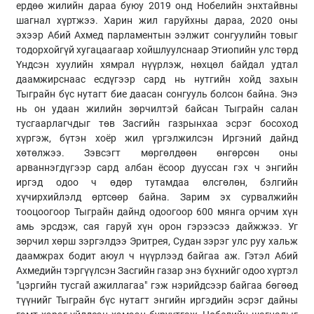
ердөө жилийн дараа буюу 2019 онд Нобелийн энхтайвны
шагнал хүртжээ. Харин жил гаруйхны дараа, 2020 оны
эхээр Абий Ахмед парламентын ээлжит сонгуулийн товыг
тодорхойгүй хугацаагаар хойшлуулснаар Этиопийн улс төрд
Үндсэн хуулийн хямрал нүүрлэж, нөхцөл байдал удтал
даамжирснаас есдүгээр сард нь нутгийн хойд захын
Тыграйн бүс нутагт бие даасан сонгууль болсон байна. Энэ
нь он удаан жилийн зөрчилтэй байсан Тыграйн салан
тусгаарлагчдыг төв Засгийн газрынхаа эсрэг босоход
хүргэж, бүтэн хоёр жил үргэлжилсэн Иргэний дайнд
хөтөлжээ. Зэвсэгт мөргөлдөөн өнгөрсөн оны
арваннэгдүгээр сард албан ёсоор дууссан гэх ч энгийн
иргэд одоо ч өдөр тутамдаа өлсгөлөн, бэлгийн
хүчирхийлэлд өртсөөр байна. Зарим эх сурвалжийн
тооцоогоор Тыграйн дайнд одоогоор 600 мянга орчим хүн
амь эрсдэж, сая гаруй хүн орон гэрээсээ дайжжээ. Уг
зөрчил хөрш зэргэлдээ Эритрея, Судан зэрэг улс руу хальж
даамжрах бодит аюул ч нүүрлээд байгаа аж. Гэтэл Абий
Ахмедийн тэргүүлсэн Засгийн газар энэ бүхнийг одоо хүртэл
"цэргийн тусгай ажиллагаа" гэж нэрийдсээр байгаа бөгөөд
түүнийг Тыграйн бүс нутагт энгийн иргэдийн эсрэг дайны