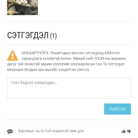
СЭТГЭГДЭЛ
(1)
АНХААРУУЛГА: Уншигчдын бичсэн сэтгэгдэлд ARAV.mn
хариуцлага хүлээхгүй болно. Манай сайт ХХЗХ-ны журмын
дагуу зүй зохисгүй зарим хэллэгийг хязгаарласан тул Та сэтгэгдэл
бичихдээ бусдын эрх ашгийг хүндэтгэн үзнэ үү.
Нийтлэх
Заримыг нь ёстой мэдээгүй явж дээ.