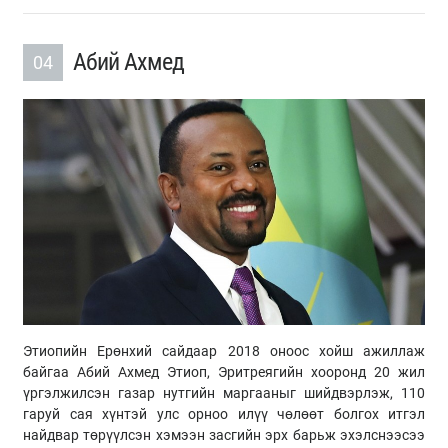
Абий Ахмед
04
Этиопийн Ерөнхий сайдаар 2018 оноос хойш ажиллаж
байгаа Абий Ахмед Этиоп, Эритреягийн хооронд 20 жил
үргэлжилсэн газар нутгийн маргааныг шийдвэрлэж, 110
гаруй сая хүнтэй улс орноо илүү чөлөөт болгох итгэл
найдвар төрүүлсэн хэмээн засгийн эрх барьж эхэлснээсээ