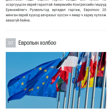
эсэргүүцсэн еврей гаралтай Америкийн Конгрессийн гишүүд
Ерөнхийлөгч Рузвельтэд өргөдөл гаргаж, Европоос 20
мянган еврей хүүхэд авчрахыг хүссэн ч ямар ч хариу хүлээж
аваагүй байна.
Европын холбоо
07