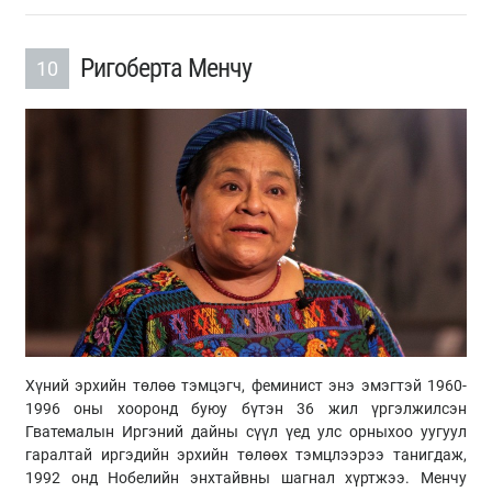
Ригоберта Менчу
10
Хүний эрхийн төлөө тэмцэгч, феминист энэ эмэгтэй 1960-
1996 оны хооронд буюу бүтэн 36 жил үргэлжилсэн
Гватемалын Иргэний дайны сүүл үед улс орныхоо уугуул
гаралтай иргэдийн эрхийн төлөөх тэмцлээрээ танигдаж,
1992 онд Нобелийн энхтайвны шагнал хүртжээ. Менчу