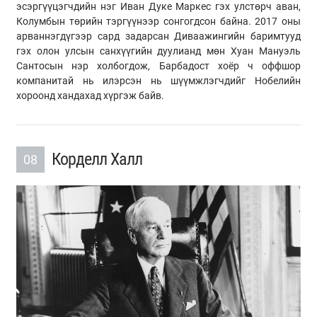
эсэргүүцэгчдийн нэг Иван Дуке Маркес гэх улстөрч аван,
Колумбын төрийн тэргүүнээр сонгогдсон байна. 2017 оны
арваннэгдүгээр сард задарсан Диваажингийн баримтууд
гэх олон улсын санхүүгийн дуулианд мөн Хуан Мануэль
Сантосын нэр холбогдож, Барбадост хоёр ч оффшор
компанитай нь илэрсэн нь шүүмжлэгчдийг Нобелийн
хороонд хандахад хүргэж байв.
Корделл Халл
08