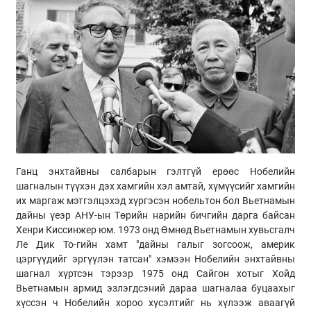
Ганц энхтайвны салбарын гэлтгүй ерөөс Нобелийн
шагналын түүхэн дэх хамгийн хэл амтай, хүмүүсийг хамгийн
их маргаж мэтгэлцэхэд хүргэсэн нобельтон бол Вьетнамын
дайны үеэр АНУ-ын Төрийн нарийн бичгийн дарга байсан
Хенри Киссинжер юм. 1973 онд Өмнөд Вьетнамын хувьсгалч
Ле Дик То-гийн хамт "дайны галыг зогсоож, америк
цэргүүдийг эргүүлэн татсан" хэмээн Нобелийн энхтайвны
шагнал хүртсэн тэрээр 1975 онд Сайгон хотыг Хойд
Вьетнамын армид эзлэгдсэний дараа шагналаа буцаахыг
хүссэн ч Нобелийн хороо хүсэлтийг нь хүлээж аваагүй