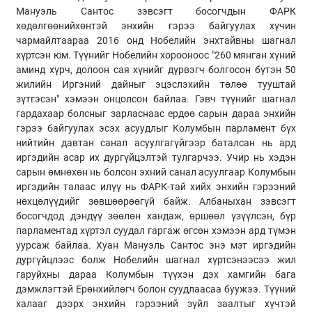
Мануэль Сантос зэвсэгт босогчдын ФАРК
хөдөлгөөнийхөнтэй энхийн гэрээ байгуулах хүчин
чармайлтаараа 2016 онд Нобелийн энхтайвны шагнал
хүртсэн юм. Түүнийг Нобелийн хорооноос "260 мянган хүний
аминд хүрч, долоон сая хүнийг дүрвэгч болгосон бүтэн 50
жилийн Иргэний дайныг эцэслэхийн төлөө тууштай
зүтгэсэн" хэмээн онцолсон байлаа. Гэвч түүнийг шагнал
гардахаар болсныг зарласнаас ердөө сарын дараа энхийн
гэрээ байгуулах эсэх асуудлыг Колумбын парламент бүх
нийтийн давтан санал асуулгагүйгээр баталсан нь ард
иргэдийн асар их дургүйцэлтэй тулгарчээ. Учир нь хэдэн
сарын өмнөхөн нь болсон эхний санал асуулгаар Колумбын
иргэдийн талаас илүү нь ФАРК-тай хийх энхийн гэрээний
нөхцөлүүдийг зөвшөөрөөгүй байж. Албаныхан зэвсэгт
босогчдод дэндүү зөөлөн хандаж, өршөөл үзүүлсэн, бүр
парламентад хүртэл суудал гаргаж өгсөн хэмээн ард түмэн
уурсаж байлаа. Хуан Мануэль Сантос энэ мэт иргэдийн
дургүйцлээс болж Нобелийн шагнал хүртсэнээсээ жил
гаруйхны дараа Колумбын түүхэн дэх хамгийн бага
дэмжлэгтэй Ерөнхийлөгч болон суудлаасаа буужээ. Түүний
халааг дээрх энхийн гэрээний зүйл заалтыг хүчтэй