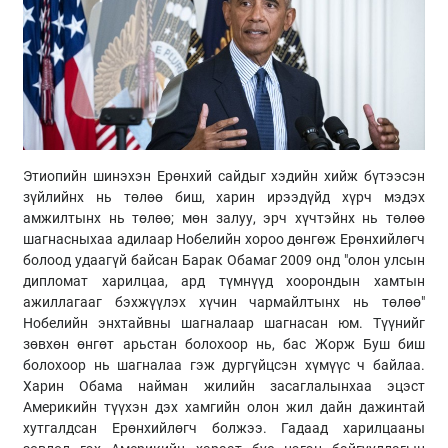
Этиопийн шинэхэн Ерөнхий сайдыг хэдийн хийж бүтээсэн
зүйлийнх нь төлөө биш, харин ирээдүйд хүрч мэдэх
амжилтынх нь төлөө; мөн залуу, эрч хүчтэйнх нь төлөө
шагнасныхаа адилаар Нобелийн хороо дөнгөж Ерөнхийлөгч
болоод удаагүй байсан Барак Обамаг 2009 онд "олон улсын
дипломат харилцаа, ард түмнүүд хоорондын хамтын
ажиллагааг бэхжүүлэх хүчин чармайлтынх нь төлөө"
Нобелийн энхтайвны шагналаар шагнасан юм. Түүнийг
зөвхөн өнгөт арьстан болохоор нь, бас Жорж Буш биш
болохоор нь шагналаа гэж дургүйцсэн хүмүүс ч байлаа.
Харин Обама найман жилийн засаглалынхаа эцэст
Америкийн түүхэн дэх хамгийн олон жил дайн дажинтай
хутгалдсан Ерөнхийлөгч болжээ. Гадаад харилцааны