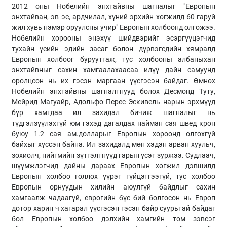
2012 оны Нобелийн энхтайвны шагналыг "Европын
энхтайван, эв эе, ардчилал, хүний эрхийн хөгжилд 60 гаруй
жил хувь нэмэр оруулсны учир" Европын холбоонд олгожээ.
Нобелийн хорооны энэхүү шийдвэрийг эсэргүүцэгчид
тухайн үеийн эдийн засаг болон дүрвэгсдийн хямралд
Европын холбоог буруутгаж, тус холбооны албаныхан
энхтайвныг сахин хамгаалахаасаа илүү дайн самуунд
оролцсон нь их гэсэн маргаан үүсгэсэн байдаг. Өмнөх
Нобелийн энхтайвны шагналтнууд болох Десмонд Туту,
Мейрид Магуайр, Адольфо Перес Эскивель нарын эрхмүүд
бүр хамтдаа ил захидал бичиж шагналыг нь
түдгэлзүүлэхгүй юм гэхэд дагалдах найман сая швед крон
буюу 1.2 сая ам.долларыг Европын хороонд олгохгүй
байхыг хүссэн байна. Ил захидалд мөн хэдэн арван хуульч,
зохиолч, нийгмийн зүтгэлтнүүд гарын үсэг зуржээ. Судлаач,
шүүмжлэгчид дайны дараах Европын хөгжил дэвшилд
Европын холбоо голлох үүрэг гүйцэтгээгүй, тус холбоо
Европын орнуудын хилийн аюулгүй байдлыг сахин
хамгаалж чадаагүй, еврогийн бүс бий болгосон нь Европ
дотор харин ч хагарал үүсгэсэн гэсэн байр суурьтай байдаг
бол Европын холбоо дэлхийн хамгийн том зэвсэг