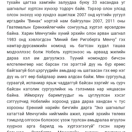
тухайн цагтаа хамгийн залуудаа буюу 33 насандаа уг
шагналыг хүртсэн хүнээр тодорч байв. Тэрээр олон улсад
олсон энэхүү нэр хүндээ ашиглаж 2007 онд нутгийн уугуул
иргэдийн "Винак" нэртэй нам байгуулан 2007, 2011 оны
Гватемалын Ерөнхийлөгчийн сонгуульд хүртэл өрсөлдсөн
байна. Харин Менчугийн хүний эрхийн олон арван шагнал
1983 онд хэвлэгдсэн "Миний бие Ригоберта Менчу" гэх
намтар-дурсамжийн номонд нь багтсан худал ташаа
мэдээллээс болж Нобель хүртсэнээс нь арваад жилийн
дараа хэл ам дагуулжээ. Түүний номондоо бичсэн
өлсгөлөнгөөр нас барсан гэх эрэгтэй дүү нь бүр ерөөс
байгаагүй бол цэргүүдийн амьдаар нь шатаасан гэх өөр нэг
дүү нь огт өөр байдлаар амиа алдсан байж. Мөн сургуульд
сураагүй, испаниар ярьж чаддаггүй байсан зэргийг нь сурч
байсан католик сургуулийнх нь гэлэнмаа нар няцаасан
байна. Иймэрхүү баримтуудыг нь цуглуулсан хэсэг
сэтгүүлчид Нобелийн хороонд удаа дараа хандсан ч тус
хорооны Ерөнхий нарийн бичгийн дарга "Энэ шагналыг
хатагтай Менчугийн нийгмийн ажил, хүний эрхийн төлөөх
тэмцэлд олгосон болохоос үзэж туулсан амьдралаа өгүүлэн
хүүрнэх арга барилд нь хүртээгээгүй" гэсэн хариу