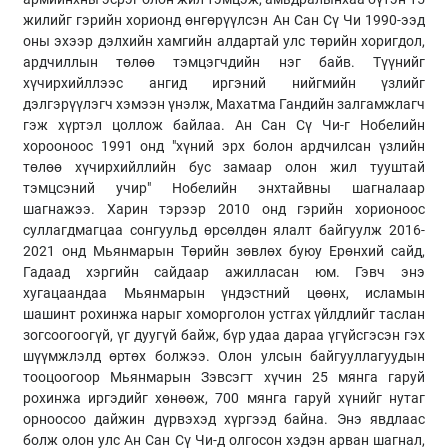
жилийг гэрийн хорионд өнгөрүүлсэн Ан Сан Сү Чи 1990-ээд
оны эхээр дэлхийн хамгийн алдартай улс төрийн хоригдол,
ардчиллын төлөө тэмцэгчдийн нэг байв. Түүнийг
хүчирхийллээс ангид иргэний нийгмийн үзлийг
дэлгэрүүлэгч хэмээн үнэлж, Махатма Гандийн залгамжлагч
гэж хүртэл цоллож байлаа. Ан Сан Сү Чи-г Нобелийн
хорооноос 1991 онд "хүний эрх болон ардчилсан үзлийн
төлөө хүчирхийллийн бус замаар олон жил тууштай
тэмцсэний учир" Нобелийн энхтайвны шагналаар
шагнажээ. Харин тэрээр 2010 онд гэрийн хорионоос
суллагдмагцаа сонгуульд өрсөлдөн ялалт байгуулж 2016-
2021 онд Мьянмарын Төрийн зөвлөх буюу Ерөнхий сайд,
Гадаад хэргийн сайдаар ажилласан юм. Гэвч энэ
хугацаандаа Мьянмарын үндэстний цөөнх, исламын
шашинт рохинжа нарыг хоморголон устгах үйлдлийг таслан
зогсоогоогүй, үг дуугүй байж, бүр удаа дараа үгүйсгэсэн гэх
шүүмжлэлд өртөх болжээ. Олон улсын байгууллагуудын
тооцоогоор Мьянмарын Зэвсэгт хүчин 25 мянга гаруй
рохинжа иргэдийг хөнөөж, 700 мянга гаруй хүнийг нутаг
орноосоо дайжин дүрвэхэд хүргээд байна. Энэ явдлаас
болж олон улс Ан Сан Сү Чи-д олгосон хэдэн арван шагнал,