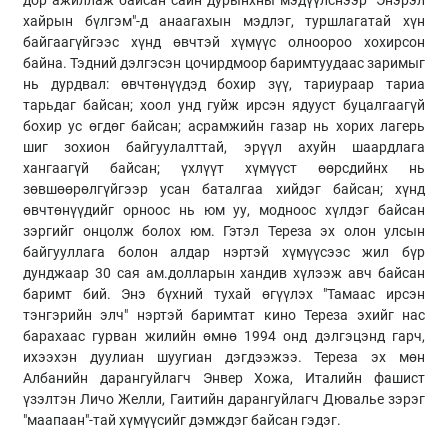
хайрын бүлгэм"-д анаагахын мэдлэг, туршлагатай хүн
байгаагүйгээс хүнд өвчтэй хүмүүс олноороо хохирсон
байна. Тэдний дэлгэсэн цочирдмоор баримтуудаас заримыг
нь дурдвал: өвчтөнүүдэд бохир зүү, тариураар тариа
тарьдаг байсан; хоол унд гуйж ирсэн ядууст буцалгаагүй
бохир ус өгдөг байсан; асрамжийн газар нь хорих лагерь
шиг зохион байгуулалттай, эрүүл ахуйн шаардлага
хангаагүй байсан; үхлүүт хүмүүст өөрсдийнх нь
зөвшөөрөлгүйгээр усан баталгаа хийдэг байсан; хүнд
өвчтөнүүдийг орноос нь юм уу, модноос хүлдэг байсан
зэргийг онцолж болох юм. Гэтэл Тереза эх олон улсын
байгууллага болон алдар нэртэй хүмүүсээс жил бүр
дунджаар 30 сая ам.долларын хандив хүлээж авч байсан
баримт бий. Энэ бүхний тухай өгүүлэх "Тамаас ирсэн
тэнгэрийн элч" нэртэй баримтат кино Тереза эхийг нас
барахаас гурван жилийн өмнө 1994 онд дэлгэцэнд гарч,
ихээхэн дуулиан шуугиан дэгдээжээ. Тереза эх мөн
Албанийн дарангуйлагч Энвер Хожа, Италийн фашист
үзэлтэн Личо Желли, Гаитийн дарангуйлагч Дювалье зэрэг
"маапаан"-тай хүмүүсийг дэмждэг байсан гэдэг.