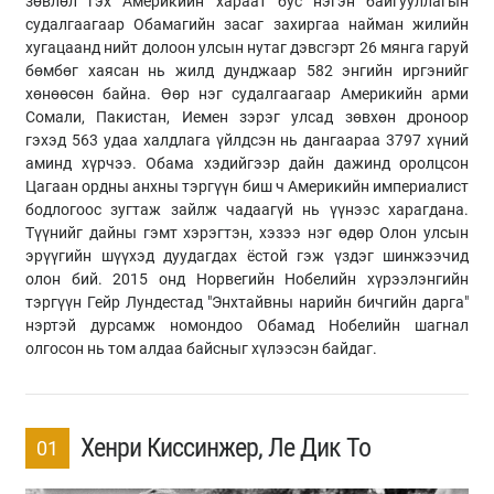
зөвлөл гэх Америкийн хараат бус нэгэн байгууллагын
судалгаагаар Обамагийн засаг захиргаа найман жилийн
хугацаанд нийт долоон улсын нутаг дэвсгэрт 26 мянга гаруй
бөмбөг хаясан нь жилд дунджаар 582 энгийн иргэнийг
хөнөөсөн байна. Өөр нэг судалгаагаар Америкийн арми
Сомали, Пакистан, Иемен зэрэг улсад зөвхөн дроноор
гэхэд 563 удаа халдлага үйлдсэн нь дангаараа 3797 хүний
аминд хүрчээ. Обама хэдийгээр дайн дажинд оролцсон
Цагаан ордны анхны тэргүүн биш ч Америкийн империалист
бодлогоос зугтаж зайлж чадаагүй нь үүнээс харагдана.
Түүнийг дайны гэмт хэрэгтэн, хэзээ нэг өдөр Олон улсын
эрүүгийн шүүхэд дуудагдах ёстой гэж үздэг шинжээчид
олон бий. 2015 онд Норвегийн Нобелийн хүрээлэнгийн
тэргүүн Гейр Лундестад "Энхтайвны нарийн бичгийн дарга"
нэртэй дурсамж номондоо Обамад Нобелийн шагнал
олгосон нь том алдаа байсныг хүлээсэн байдаг.
Хенри Киссинжер, Ле Дик То
01