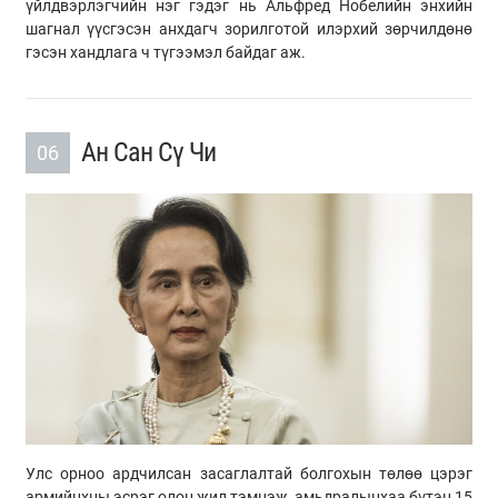
үйлдвэрлэгчийн нэг гэдэг нь Альфред Нобелийн энхийн
шагнал үүсгэсэн анхдагч зорилготой илэрхий зөрчилдөнө
гэсэн хандлага ч түгээмэл байдаг аж.
Ан Сан Сү Чи
06
Улс орноо ардчилсан засаглалтай болгохын төлөө цэрэг
армийнхны эсрэг олон жил тэмцэж, амьдралынхаа бүтэн 15