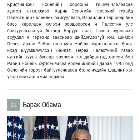
Кристиансен Нобелийн хорооны гишүүнчлэлээсээ
хүртэл татгалзжээ. Харин Ослогийн гэрээний тухайд
Палестиний чөлөөлөх байгууллага, Израилийн төр хоёр бие
биеэ харилцан хүлээн зөвшөөрсөн ч Палестин улс
байгуулагдаагүй бөгөөд Баруун эрэг, Газын зурвасын
асуудал ч гэрээнд зааснаар шийдэгдээгүй юм. Шимон
Перез, Ицхак Рабин хоёр мөн Нобель хүртсэнээсээ болж
ихэд шүүмжлүүлсэн байдаг. Перез Палестиний газар
нутгийг хууль бусаар эзэлсэн гэх дайралтад өртсөн бол
Рабин Нобель хүртсэнээсээ ердөө жилийн дараа 1995 онд
Ослогийн гэрээг байгуулснаасаа болж иүдийн шашинт хэт
үзэлтний гарт амиа алджээ.
Барак Обама
02