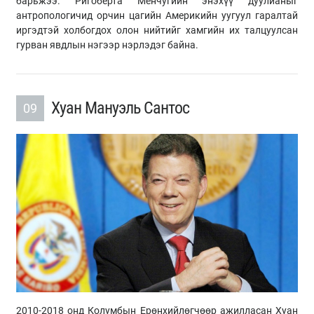
барьжээ. Ригоберта Менчугийн энэхүү дуулианыг
антропологичид орчин цагийн Америкийн уугуул гаралтай
иргэдтэй холбогдох олон нийтийг хамгийн их талцуулсан
гурван явдлын нэгээр нэрлэдэг байна.
Хуан Мануэль Сантос
09
2010-2018 онд Колумбын Ерөнхийлөгчөөр ажилласан Хуан