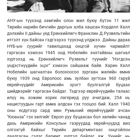
АНУ-ын түүхэнд хамгийн олон жил буюу бүтэн 11 жил
Төрийн нарийн бичгийн даргын алба хашсан Корделл Халл
дэлхийн II дайны үед Ерөнхийлөгч Франклин Д.Рузвельтийн
итгэлт хүн байсан гэдгээрээ түүхэнд үлджээ. Дайны дараа
НҮБ-ын суурийг тавилцахад онцгой хүчин чармайлт
гаргасан хэмээн 1945 онд Нобелийн энхтайвны шагнал
хүртэхэд нь Ерөнхийлөгч Рузвельт түүнийг "Нэгдсэн
үндэстнүүдийн эцэг" хэмээн сайшааж байв. Харин Халл
Нобелийн шагналтан болохоосоо зургаан жилийн өмнө
буюу 1939 онд Европоос амь зулбан зугтсан 960 гаруй
еврейчүүдийг Америкийн эрэгт буулгалгүй буцаах
шийдвэрийг гаргасан байдаг. Тэдгээр еврейчүүдийн талаас
илүү нь хожим хорих лагериуд руу ачигдаж, 254 нь
нацистуудын гарт амиа алдсан гэх тооцоо бий. Халл 1940
оны есдүгээр сард мөн Румыний еврейчүүдийг ачсан
"Кюанза" гэх хөлгийг Европ руу буцаасан бол хилийн чанад
дахь Америкийн Консулын газруудад еврейчүүдэд виз
олгохгүй байхыг Төрийн департментаас онцгойлон
даалгасан гэдэг баримт хүртэл байдаг аж. Үүнийг нь