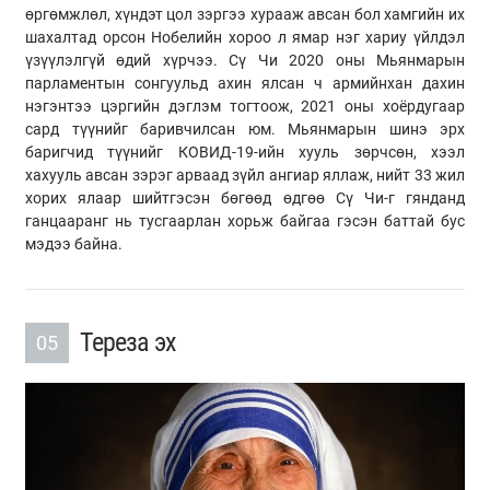
өргөмжлөл, хүндэт цол зэргээ хурааж авсан бол хамгийн их
шахалтад орсон Нобелийн хороо л ямар нэг хариу үйлдэл
үзүүлэлгүй өдий хүрчээ. Сү Чи 2020 оны Мьянмарын
парламентын сонгуульд ахин ялсан ч армийнхан дахин
нэгэнтээ цэргийн дэглэм тогтоож, 2021 оны хоёрдугаар
сард түүнийг баривчилсан юм. Мьянмарын шинэ эрх
баригчид түүнийг КОВИД-19-ийн хууль зөрчсөн, хээл
хахууль авсан зэрэг арваад зүйл ангиар яллаж, нийт 33 жил
хорих ялаар шийтгэсэн бөгөөд өдгөө Сү Чи-г гянданд
ганцааранг нь тусгаарлан хорьж байгаа гэсэн баттай бус
мэдээ байна.
Тереза эх
05