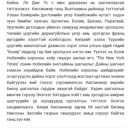
байна. Ле Дик То ч мөн дараахан нь шагналаасаа
татгалзжээ. Киссинжер ганц Вьетнамын дайнаар тогтохгүй
Улаан Кхмерийн дэглэмийн үеэр Камбожийн нутагт хэдэн
зуун бөмбөг хаясан; Аргентин, Болив, Бразил, Парагвай,
Уругвайн дотоодын үймээн самуунд хөндлөнгөөс оролцсон;
Чилийн цэргийн дарангуйллын үеэр амь үрэгдсэн франц
иргэдийн хэрэгтэй холбогдсон; Киприйг эзлэх Туркийн
цэргийн ажиллагааг дэмжсэн зэрэг олон улсын өдий төдий
"бохир" явдалд гар бие оролцсон нэгэн юм. Үүнээс нь болж
Нобелийн хорооны хоёр гишүүн ажлаа өгч, "The New York
Times" сонин Нобелийн энхтайвны шагналыг Дайны шагнал
хэмээн нэрийдэж байв. Нобелийн хорооны шийдвэрийг
эсэргүүцсэн дайны эсрэг үзэлтнүүд жагсаал цуглаан зохион
байгуулах вий гэхээс сэрэмжилсэн Киссинжер өөрийн
биеэр шагналаа гардаж аваагүй байдаг. Харин шагналын
мөнгөө тэрээр Энэтхэг-Хятадын хойгт амь эрсэдсэн америк
цэргүүдийн үр хүүхдүүдэд сургалтын тэтгэлэг болгон
хандивлажээ. Хенри Киссинжер өдгөө 99 настай бөгөөд
Никсоны Засгийн газрын гишүүдээс амьд сэрүүн байгаа
ганц хүн юм.