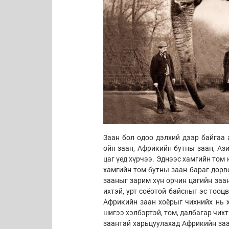
Заан бол одоо дэлхий дээр байгаа
ойн заан, Африкийн бутны заан, Ази
цаг үед хүрчээ. Эднээс хамгийн том
хамгийн том бутны заан бараг дөрв
зааныг зарим хүн орчин цагийн заан
ихтэй, урт соёотой байсныг эс тооц
Африкийн заан хоёрыг чихнийх нь 
шигээ хэлбэртэй, том, далбагар чих
заантай харьцуулахад Африкийн заа