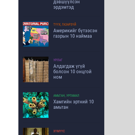
дэвшүүлсэн
эрдэмтэд
ТҮҮХ, ГАЗАРЗҮЙ
Америкийг бүтээсэн
газрын 10 наймаа
УРЛАГ
Алдагдаж үгүй
болсон 10 онцгой
ном
АМЬТАН, УРГАМАЛ
Хамгийн эртний 10
амьтан
ХҮМҮҮС