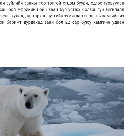
ан зүйлийн зааны тоо толгой огцом буурч, өдгөө гурвуулаа
сан бол Африкийн ойн заан бүр устаж болзошгүй ангилалд
 ясны худалдаа, тархац нутгийн хумигдал зэрэг нь хамгийн их
той баримт дурдахад заан бол 22 сар буюу хамгийн удаан