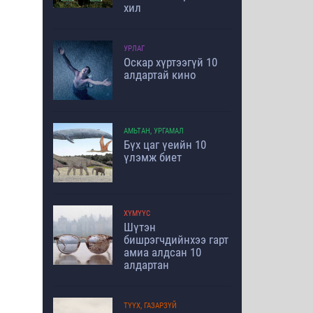
хил
УРЛАГ
Оскар хүртээгүй 10
алдартай кино
АМЬТАН, УРГАМАЛ
Бүх цаг үеийн 10
үлэмж биет
ХҮМҮҮС
Шүтэн
бишрэгчдийнхээ гарт
амиа алдсан 10
алдартан
ТҮҮХ, ГАЗАРЗҮЙ