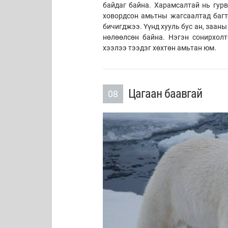
байдаг байна. Харамсалтай нь гурв
ховордсон амьтны жагсаалтад багт
бичигджээ. Үүнд хууль бус ан, зааны
нөлөөлсөн байна. Нэгэн сонирхол
хээлээ тээдэг хөхтөн амьтан юм.
Цагаан баавгай
08