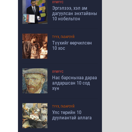
ХҮМҮҮС
Эргэлзээ, хэл ам
дагуулсан энхтайвны
10 нобельтон
ТҮҮХ, ГАЗАРЗҮЙ
Түүхийг өөрчилсөн
10 хос
ХҮМҮҮС
Нас барсныхаа дараа
алдаршсан 10 сод
хүн
ТҮҮХ, ГАЗАРЗҮЙ
Улс төрийн 10
дуулиантай аллага