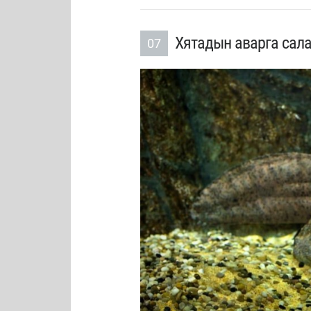
Хятадын аварга сал
07