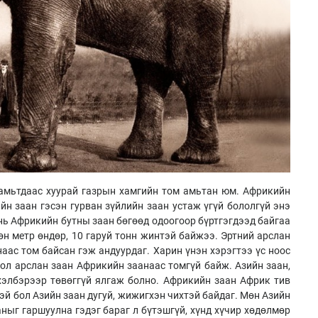
 амьтдаас хуурай газрын хамгийн том амьтан юм. Африкийн
йн заан гэсэн гурван зүйлийн заан устаж үгүй бололгүй энэ
 нь Африкийн бутны заан бөгөөд одоогоор бүртгэгдээд байгаа
өн метр өндөр, 10 гаруй тонн жинтэй байжээ. Эртний арслан
аас том байсан гэж андуурдаг. Харин үнэн хэрэгтээ үс ноос
вол арслан заан Африкийн заанаас томгүй байж. Азийн заан,
хэлбэрээр төвөггүй ялгаж болно. Африкийн заан Африк тив
тэй бол Азийн заан дугуй, жижигхэн чихтэй байдаг. Мөн Азийн
ныг гаршуулна гэдэг бараг л бүтэшгүй, хүнд хүчир хөдөлмөр