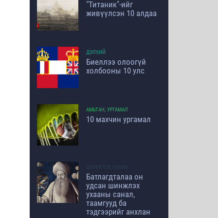
"Титаник"-ийг
живүүлсэн 10 алдаа
ДЭЛХИЙ
Биеллээ олоогүй
холбооны 10 улс
АМЬТАН, УРГАМАЛ
10 махчин ургамал
ШИНЖЛЭХ УХААН
Батлагдталаа он
удсан шинжлэх
ухааны санал,
таамгууд ба
тэдгээрийг анхлан