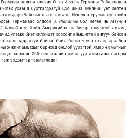
д Германы палеонтологич Отто Иекель Германы Рейнландын
нжлэх ухаанд бүртгэгдээгүй цоо шинэ зүйлийн үет хөлтөн
нө амьдарч байсныг нь тогтоожээ. Иекелоптерусын хоёр зүйл
урдсан Германаас олдсон
J. rhenaniae
бол нөгөө нь АНУ-ын
J. howelli
юм. Хойд Америкийнх нь биеэр хамаагүй жижиг,
аачид үлэмж биет хилэнцэт хорхойг аймшигтай ангууч байсан
ан сэлж чаддаггүй байсан байж болох ч уян хатан, өрөлбөн
 усны жижиг амьтдыг барихад онцгой үүрэгтэй, ямар ч амьтныг
илэнцэт хорхойг 255 сая жилийн өмнө уур амьсгалын огцом
н гэж эрдэмтэд таамагладаг.