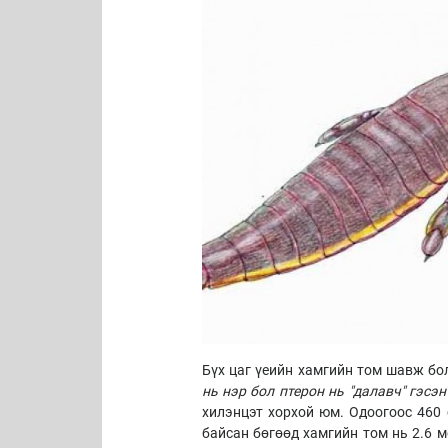
Бүх цаг үеийн хамгийн том шавж б
нь нэр бол птерон нь "далавч" гэсэн
хилэнцэт хорхой юм. Одоогоос 460
байсан бөгөөд хамгийн том нь 2.6 