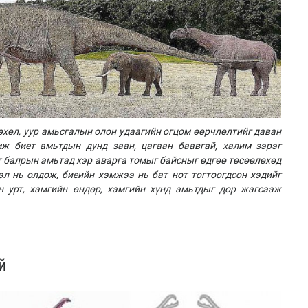
өхөл, уур амьсгалын олон удаагийн огцом өөрчлөлтийг даван
мж биет амьтдын дунд заан, цагаан баавгай, халим зэрэг
рт балрын амьтад хэр аварга томыг байсныг өдгөө төсөөлөхөд
эл нь олдож, биеийн хэмжээ нь бат нот тогтоогдсон хэдийг
н урт, хамгийн өндөр, хамгийн хүнд амьтдыг дор жагсааж
й