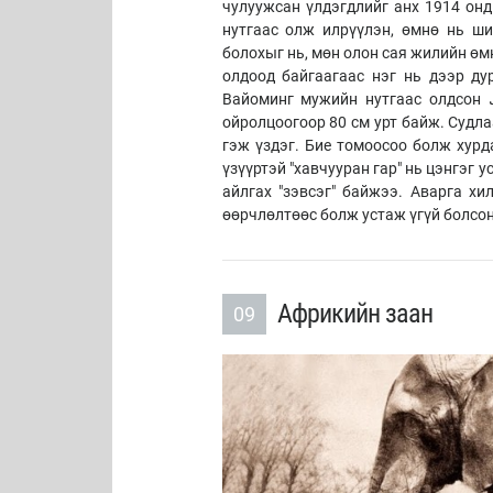
чулуужсан үлдэгдлийг анх 1914 он
нутгаас олж илрүүлэн, өмнө нь ши
болохыг нь, мөн олон сая жилийн өм
олдоод байгаагаас нэг нь дээр д
Вайоминг мужийн нутгаас олдсон
ойролцоогоор 80 см урт байж. Судл
гэж үздэг. Бие томоосоо болж хурд
үзүүртэй "хавчууран гар" нь цэнгэг
айлгах "зэвсэг" байжээ. Аварга х
өөрчлөлтөөс болж устаж үгүй болсо
Африкийн заан
09