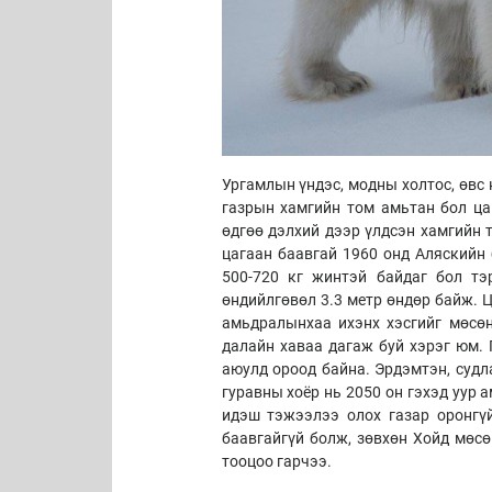
Ургамлын үндэс, модны холтос, өвс
газрын хамгийн том амьтан бол ца
өдгөө дэлхий дээр үлдсэн хамгийн 
цагаан баавгай 1960 онд Аляскийн
500-720 кг жинтэй байдаг бол тэ
өндийлгөвөл 3.3 метр өндөр байж. Ц
амьдралынхаа ихэнх хэсгийг мөсөн
далайн хаваа дагаж буй хэрэг юм. 
аюулд ороод байна. Эрдэмтэн, судл
гуравны хоёр нь 2050 он гэхэд уур 
идэш тэжээлээ олох газар оронгүй
баавгайгүй болж, зөвхөн Хойд мөсө
тооцоо гарчээ.