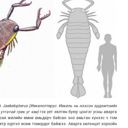
ол
Jaekelopterus (Иекелоптерус. Иекель нь нээсэн эрдэмтнийх
 утгатай грек үг юм)
гэх үет хөлтөн буюу цэнгэг усны аварга
 сая жилийн өмнө амьдарч байсан энэ амьтан хүнээс ч том
метр хүртэл өсөж томордог байжээ. Аварга хилэнцэт хорхойн