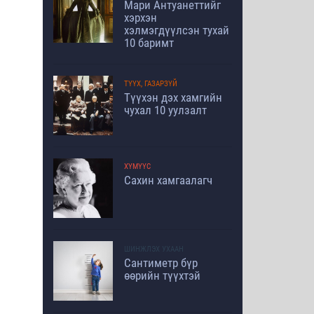
Мари Антуанеттийг
хэрхэн
хэлмэгдүүлсэн тухай
10 баримт
ТҮҮХ, ГАЗАРЗҮЙ
Түүхэн дэх хамгийн
чухал 10 уулзалт
ХҮМҮҮС
Сахин хамгаалагч
ШИНЖЛЭХ УХААН
Сантиметр бүр
өөрийн түүхтэй