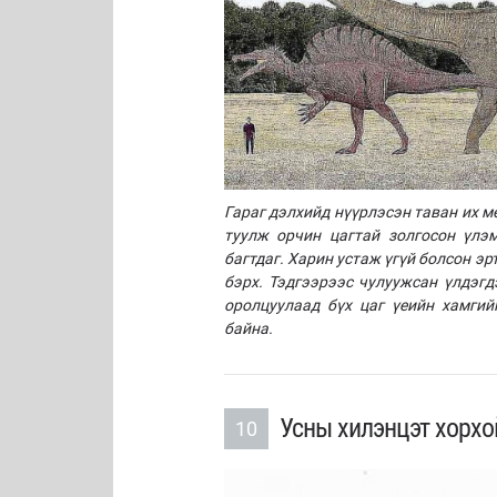
Гараг дэлхийд нүүрлэсэн таван их м
туулж орчин цагтай золгосон үлэ
багтдаг. Харин устаж үгүй болсон э
бэрх. Тэдгээрээс чулуужсан үлдэгд
оролцуулаад бүх цаг үеийн хамгий
байна.
Усны хилэнцэт хорхо
10