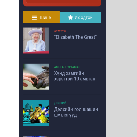
Шинэ
Их одтой
ХҮМҮҮС
"Elizabeth The Great"
АМЬТАН, УРГАМАЛ
Хүнд хамгийн
хэрэгтэй 10 амьтан
ДЭЛХИЙ
Дэлхийн гол шашин
шүтлэгүүд