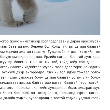
 ногоо, жимс жимсгэнээр хооллодог зааны дараа орох хуурай
гаан баавгай юм. Өөрөөр бол Хойд туйлын цагаан баавгай
том махчин амьтан гэсэн үг. Түүхэнд бичигдсэн хамгийн том
 баруун өмнөдөөс олджээ. Ердийн цагаан баавгай дунждаар
рхүү эр баавгай 1002 кг жинтэй, хойд хоёр хөл дээр нь
агаан баавгай хэдийгээр хуурай газар дээр төрж, бойждог ч
 бүрхүүл дээр өнгөрөөдөг. Энэ нь гол идэш тэжээл болох
Гэвч чухам үүнээсээ болж цагаан баавгай устаж үгүй болох
аачдын таамаглаж байгаагаар цагаан баавгайн тоо толгойн
амьсгалын өөрчлөлт, дэлхийн дулаарлаас болж амьдран суух,
 болох бол 2080 он гэхэд Аляск, Гринланд хүртэл цагаан
н далайн хэдхэн бүлэг аралд л тоотой хэдхэн үлдэнэ гэсэн