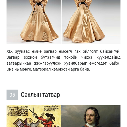
XIX зуунаас өмнө загвар өмсөгч гэх ойлголт байсангүй.
Загвар зохион бүтээгчид тохойн чихээ хүүхэлдэйнд
загварынхаа жижгэрүүлсэн хувилбарыг өмсгөдөг байж.
Энэ нь мөнгө, материал хэмнэсэн арга байв.
Сахлын татвар
05