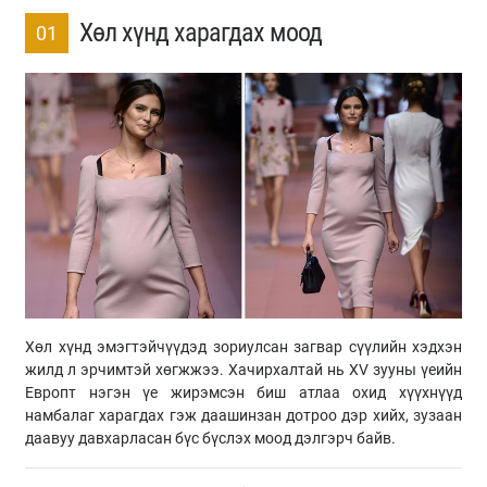
Хөл хүнд харагдах моод
01
Хөл хүнд эмэгтэйчүүдэд зориулсан загвар сүүлийн хэдхэн
жилд л эрчимтэй хөгжжээ. Хачирхалтай нь XV зууны үеийн
Европт нэгэн үе жирэмсэн биш атлаа охид хүүхнүүд
намбалаг харагдах гэж даашинзан дотроо дэр хийх, зузаан
даавуу давхарласан бүс бүслэх моод дэлгэрч байв.