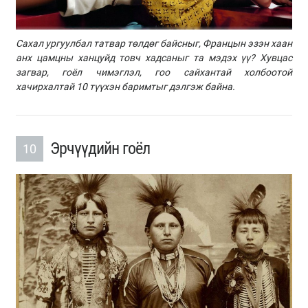
Сахал ургуулбал татвар төлдөг байсныг, Францын эзэн хаан
анх цамцны ханцуйд товч хадсаныг та мэдэх үү? Хувцас
загвар, гоёл чимэглэл, гоо сайхантай холбоотой
хачирхалтай 10 түүхэн баримтыг дэлгэж байна.
Эрчүүдийн гоёл
10