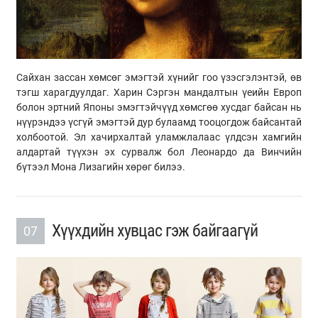
Сайхан зассан хөмсөг эмэгтэй хүнийг гоо үзэсгэлэнтэй, өв
тэгш харагдуулдаг. Харин Сэргэн мандалтын үеийн Европ
болон эртний Японы эмэгтэйчүүд хөмсгөө хусдаг байсан нь
нүүрэндээ үсгүй эмэгтэй дур булаамд тооцогдож байсантай
холбоотой. Эл хачирхалтай уламжлалаас үлдсэн хамгийн
алдартай түүхэн эх сурвалж бол Леонардо да Винчийн
бүтээл Мона Лизагийн хөрөг билээ.
Хүүхдийн хувцас гэж байгаагүй
07