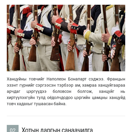
Ханцуйны товчийг Наполеон Бонапарт сэджээ. Францын
эзэнт гүрнийг сэргээсэн тэрбээр ам, хамраа ханцуйгаараа
арчдаг цэргүүдээ боловсон болгож, ханцуйг нь
хиртүүлэхгүйн тулд оёдолчдодоо цэргийн цамцны ханцуйд
товч хадахыг тушаасан байна.
Хотын даргын санаачилга
02