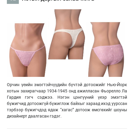
Орчин үеийн эмэгтэйчүүдийн бүчтэй дотоожийг Нью-Йорк
хотын захирагчаар 1934-1945 онд ажилласан Фьорелло Ла
Гардия гэгч сэджээ. Нэгэн цэнгүүний үеэр эмэгтэй
бүжигчид дотоожгүй бүжиглэж байхыг хараад ихэд уурссан
тэрбээр бүжигчдэд ядаж “хагас” дотоож өмсгөхийг шоуны
дизайнерт даалгасан гэдэг.