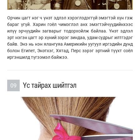
Орчин цагт нэг ч үнэт эдлэл хэрэглэдэггүй эмэгтэй хүн гэж
бараг үгүй. Харин гоёл чимэглэл анх эмэгтэйчүүдийнхээс
илүү эрчүүдийн загварыг тодорхойлж байлаа. Үнэт эдлэл
эрт нэгэн цагт эр хүний зэрэг зиндаа, удам судрыг илтгэдэг
байв. Энэ нь нэн ялангуяа Америкийн уугуул иргэдийн дунд
болон Египет, Энэтхэг, Хятад, Перс зэрэг эртний түүхт соёл
иргэншилд түгээмэл байжээ.
Үс тайрах шийтгэл
09