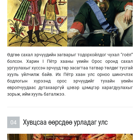
Өдгөө сахал эрчүүдийн загварыг тодорхойлдог чухал “гоёл”
болсон. Харин I Пётр хааны үеийн Орос оронд сахал
ургуулахыг хүссэн эрчүүд төр засагтаа татвар төлдөг тусгай
хууль үйлчилж байв. Их Пётр хаан улс орноо шинэчлэх
бодлогын хүрээнд орос эрчүүдийг тухайн үеийн
европчуудаас дутахааргүй цэвэр цэмцгэр харагдуулахыг
зорьж, ийм хууль баталжээ.
Хувцсаа өөрсдөө урладаг улс
04