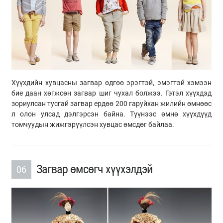
Хүүхдийн хувцасны загвар өдгөө эрэгтэй, эмэгтэй хэмээн
бие даан хөгжсөн загвар шиг чухал болжээ. Гэтэл хүүхдэд
зориулсан тусгай загвар ердөө 200 гаруйхан жилийн өмнөөс
л олон улсад дэлгэрсэн байна. Түүнээс өмнө хүүхдүүд
томчуудын жижгэрүүлсэн хувцас өмсдөг байлаа.
Загвар өмсөгч хүүхэлдэй
06