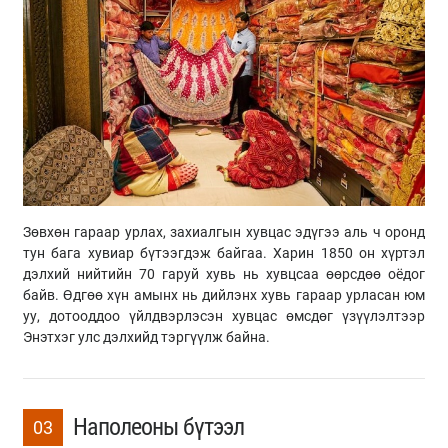
Зөвхөн гараар урлах, захиалгын хувцас эдүгээ аль ч оронд
тун бага хувиар бүтээгдэж байгаа. Харин 1850 он хүртэл
дэлхий нийтийн 70 гаруй хувь нь хувцсаа өөрсдөө оёдог
байв. Өдгөө хүн амынх нь дийлэнх хувь гараар урласан юм
уу, дотооддоо үйлдвэрлэсэн хувцас өмсдөг үзүүлэлтээр
Энэтхэг улс дэлхийд тэргүүлж байна.
Наполеоны бүтээл
03