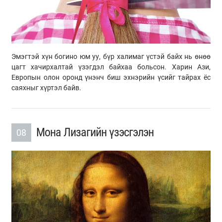
Эмэгтэй хүн богино юм уу, бүр халимаг үстэй байх нь өнөө
цагт хачирхалтай үзэгдэл байхаа больсон. Харин Ази,
Европын олон оронд үнэнч биш эхнэрийн үсийг тайрах ёс
саяхныг хүртэл байв.
Мона Лизагийн үзэсгэлэн
08