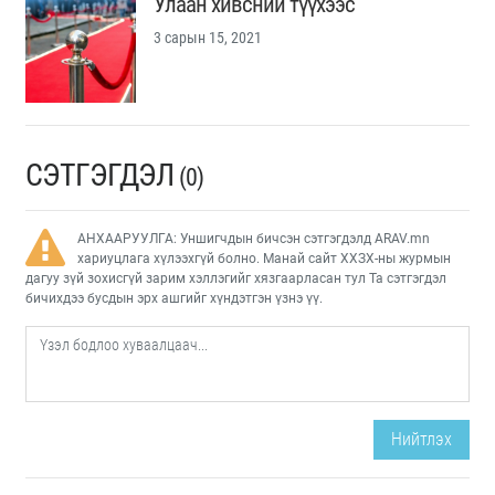
Улаан хивсний түүхээс
3 сарын 15, 2021
СЭТГЭГДЭЛ
(0)
АНХААРУУЛГА: Уншигчдын бичсэн сэтгэгдэлд ARAV.mn
хариуцлага хүлээхгүй болно. Манай сайт ХХЗХ-ны журмын
дагуу зүй зохисгүй зарим хэллэгийг хязгаарласан тул Та сэтгэгдэл
бичихдээ бусдын эрх ашгийг хүндэтгэн үзнэ үү.
Нийтлэх