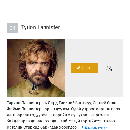
Tyrion Lannister
04
5%
Санал
Тирион Ланнистер нь Лорд Тивиний бага хүү, Серсей болон
Жэйми Ланнистер нарын дүү юм. Одой учраас өөрт нь ирэх
ялгаварлан гадуурхлыг өөрийн оюун ухаан, сэргэлэн
байдлаараа даван туулдаг. Хийгээгүй хэргийнхээ төлөө
Кателин Старкад баригдан хоригдсо…
Дэлгэрэнгүй