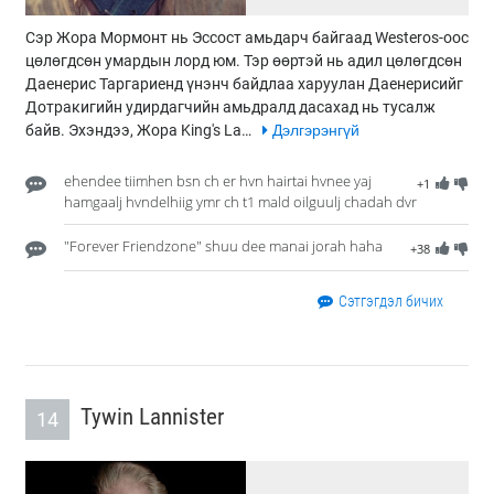
Сэр Жора Мормонт нь Эссост амьдарч байгаад Westeros-оос
цөлөгдсөн умардын лорд юм. Тэр өөртэй нь адил цөлөгдсөн
Даенерис Таргариенд үнэнч байдлаа харуулан Даенерисийг
Дотракигийн удирдагчийн амьдралд дасахад нь тусалж
байв. Эхэндээ, Жора King's La…
Дэлгэрэнгүй
ehendee tiimhen bsn ch er hvn hairtai hvnee yaj
+1
hamgaalj hvndelhiig ymr ch t1 mald oilguulj chadah dvr
"Forever Friendzone" shuu dee manai jorah haha
+38
Сэтгэгдэл бичих
Tywin Lannister
14