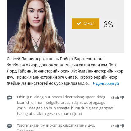
3%
Санал
Серсей Ланнистер хатан нь Роберт Баратеон хааны
бэлбэсэн эхнэр, долоон хаант улсын хатан хаан юм. Тэр
Лорд Тайвин Ланнистерийн охин, Жэйми Ланнистерийн ихэр
дүү, Тирион Ланнистерийн эгч билээ. Тэрээр өөрийн ихэр
Жэйми Ланнистертэй ёс бус харилцаанд о…
Дэлгэрэнгүй
Ohiniig ni aldag huuhnees l deer salsag ugeer iddeg
+3
bsan ch eh hunii setgeltei araach tlaj zowooj bgaagui
yor ni uree geh eh hun emegtei hunii duriig sain gargsan
hadagtai strak ch gesen saihan eejuud
Үзэсгэлэнтэй, хүчирхэг, эрхэмсэг хатаны дүр.
+2
Таалагддг