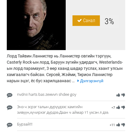
3%
Санал
Лорд Тайвин Ланнистер нь Ланнистер овгийн тэргүүн,
Casterly Rock-ын лорд, Баруун зүгийн удирдагч, Westerlands-
ын лорд парамаунт, 3 өөр хаанд шадар туслах, хаант улсын
хамгаалагч байсан. Серсей, Жэйми, Тирион Ланнистер
нарын эцэг, ёс бус харилцаанаас …
Дэлгэрэнгүй
nvdnii harts bas zewvvn shdee goy
Энэ ч эсрэг талын дүрүүдээс хамгийн
+7
зивүүн,хүчирхэг дүрдээ.Даан ч аймар т1 үхсэн л дээ.
Бурзай!!!
+11