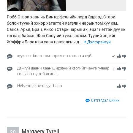
Робб Старк хаан нь Винтерфеллийн лорд Эддард Старк
болон түүний эхнэр хатагтай Кателин нарын том хүү юм.
Санса, Арья, Бран, Рикон Старк нарын ах, эцэг нэгтэй дүү нь
гэгдэж байсан Жон Снөү-ийн үеэл ах юм. Түүний эцгийг
Жоффри Баратеон хаан цаазалсны д…
Дэлгэрэнгүй
хүүхнээс болж том зорилгоо хаясан азгүй
+1
Дажгүй даанч Хаан ширээний хэргийг чанга гуяаар
+1
сольсон гэдэг бол яг л ..
Helsendee hvrdegvii haan
Сэтгэгдэл бичих
Margaery Tyrell
20