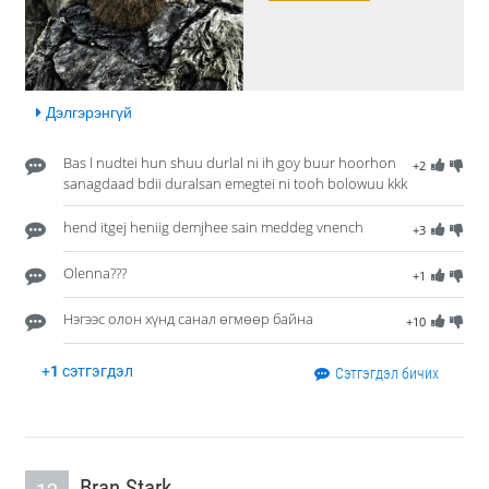
Дэлгэрэнгүй
Bas l nudtei hun shuu durlal ni ih goy buur hoorhon
+2
sanagdaad bdii duralsan emegtei ni tooh bolowuu kkk
hend itgej heniig demjhee sain meddeg vnench
+3
Olenna???
+1
Нэгээс олон хүнд санал өгмөөр байна
+10
+
1
сэтгэгдэл
Сэтгэгдэл бичих
Bran Stark