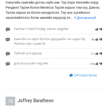
Снөүгийн хамгийн дотны найз юм. Тэр Хорн Хиллийн лорд
Рендилл Тарли болон Мелесса Тарли нарын том хүү, Дикон,
Талла нарын ах болон мэндэлсэн. Тэр анх эцгийнхээ
заналхийллээс болж шөнийн харуулд эл…
Дэлгэрэнгүй
harhaar l ireed hvrdeg. saihan setgeltei
Хамгийн их хэрэг болсон дүрүүдийн нэг шдээ.Тэр
+8
Ramsey-гаас л дээр бх.
Лайтай суга дүршд
-11
goe duruuudiin neg dee
+16
Сэтгэгдэл бичих
Joffrey Baratheon
18