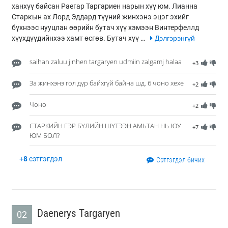
ханхүү байсан Раегар Таргариен нарын хүү юм. Лианна
Старкын ах Лорд Эддард түүний жинхэнэ эцэг эхийг
бүхнээс нууцлан өөрийн бутач хүү хэмээн Винтерфеллд
хүүхдүүдийнхээ хамт өсгөв. Бутач хүү …
Дэлгэрэнгүй
saihan zaluu jinhen targaryen udmiin zalgamj halaa
+3
За жинхэнэ гол дүр байхгүй байна шд. 6 чоно хехе
+2
Чоно
+2
СТАРКИЙН ГЭР БҮЛИЙН ШҮТЭЭН АМЬТАН НЬ ЮУ
+7
ЮМ БОЛ?
+
8
сэтгэгдэл
Сэтгэгдэл бичих
Daenerys Targaryen
02