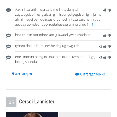
Aaviinhaa uhliin daraa jaime-iin tuslamjtai
zugtaagui.Joffrey-g alsan gj hilseer gutgegdseniig ni jaime
ah ni medej bsn uchraas orgohod ni tusalsan, harin tryon
aavdaa gomdsondoo zugtahaasaa umnu uruu
[ ... ]
hna ch bsn ooriinhoo amiig awaad ywah chadaltai
tyrioni shuuh hural eer heldeg ug ewgu shu
+2
ene kinonini hamgiin uhaantai dur ni uvm boluu l gej
+5
bodoj suunda
+
9
сэтгэгдэл
Сэтгэгдэл бичих
Cersei Lannister
05