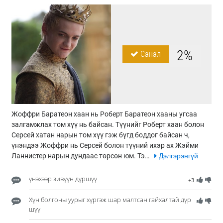
2%
Санал
Жоффри Баратеон хаан нь Роберт Баратеон хааны угсаа
залгамжлах том хүү нь байсан. Түүнийг Роберт хаан болон
Серсей хатан нарын том хүү гэж бүгд боддог байсан ч,
үнэндээ Жоффри нь Серсей болон түүний ихэр ах Жэйми
Ланнистер нарын дундаас төрсөн юм. Тэ…
Дэлгэрэнгүй
үнэхээр зивүүн дүршүү
+3
Хүн болгоны уурыг хүргэж шар малтсан гайхалтай дүр
шүү