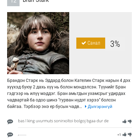
12
3%
Санал
Брандон Старк нь Эддард болон Кателин Старк нарын 4 дэх
хүүхэд буюу 2 дахь хүү нь болон мэндэлсэн. Түүнийг Бран
гэдгээр нь илүү мэддэг. Бран амьтдын ухамсрыг удирдах
чадвартай ба одоо шинэ "гурван нүдэт хэрээ" болсон
байгаа. Тэрбээр энэ ер бусын чадв…
Дэлгэрэнгүй
bas l king uvurmuts sonirxoltoi bolgoj bgaa dur de
,........
+1