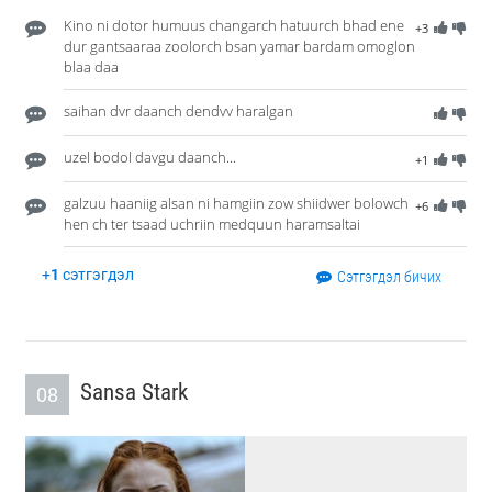
Kino ni dotor humuus changarch hatuurch bhad ene
+3
dur gantsaaraa zoolorch bsan yamar bardam omoglon
blaa daa
saihan dvr daanch dendvv haralgan
uzel bodol davgu daanch...
+1
galzuu haaniig alsan ni hamgiin zow shiidwer bolowch
+6
hen ch ter tsaad uchriin medquun haramsaltai
+
1
сэтгэгдэл
Сэтгэгдэл бичих
Sansa Stark
08