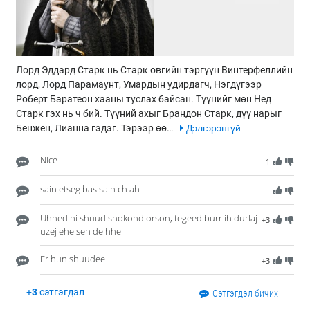
Лорд Эддард Старк нь Старк овгийн тэргүүн Винтерфеллийн
лорд, Лорд Парамаунт, Умардын удирдагч, Нэгдүгээр
Роберт Баратеон хааны туслах байсан. Түүнийг мөн Нед
Старк гэх нь ч бий. Түүний ахыг Брандон Старк, дүү нарыг
Бенжен, Лианна гэдэг. Тэрээр өө…
Дэлгэрэнгүй
Nice
-1
sain etseg bas sain ch ah
Uhhed ni shuud shokond orson, tegeed burr ih durlaj
+3
uzej ehelsen de hhe
Er hun shuudee
+3
+
3
сэтгэгдэл
Сэтгэгдэл бичих