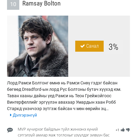
Ramsay Bolton
10
3%
Санал
Лорд Рамси Болтонг өмнө нь Рамси Снөү гэдэг байсан
бөгөөд Dreadford-ын лорд Рүс Болтоны бутач хүүхэд юм.
Таван хааны дайны үед Рамси нь Теон Грейжойгоос
Винтерфеллийг эргүүлэн авахаар Умардын хаан Робб
Старкд үнэнчээр зүтгэж байсан ч мөн өөрийн эц…
Дэлгэрэнгүй
MVP хүчирхэг байдлын туйл жинхэнэ хүний
+1
сэтгэлзүй амиар яаж тоглохыг үзүүлдэг зивүүн бас