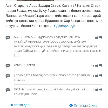
Арья Старк нь Лорд Эддард Старк, Хатагтай Кателин Старк
нарын 3 дахь хүүхэд буюу 2 дахь охин нь болон мэндэлжээ.
Ланнистерийнхан Старк овогт хийх хяхалт хавчилгаас арай
хийн зугтасныхаа дараа Браавосын Хар ба цагаан овогтынд
алуурчин болон бэлтгэгдсэ…
Дэлгэрэнгүй
Миний хамгийн дургүй үзэн яддаг бацан.Нээх
тунийгүй жижигхэн охин өөрөөсөө хамаагүй том
биетэй хүмүүсийг дийлээд алаад байдаг нь таалагддаггүй
.ядаж байхад харигүй нарийхан сэлмээрээ хаха .том сэлэм м
[ ... ]
хамгийн секси нь
+1
jinhen ogzog hoshigloch. starkiinhan dotroos hamgiin
+5
shazruun
GOT dahi minii hamgiin durtai 2 dahi dur, ehniih ni of
+2
course Jon Snow
+
6
сэтгэгдэл
Сэтгэгдэл бичих