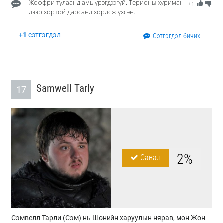
Жоффри тулаанд амь үрэгдээгүй. Терионы хуриман
+1
дээр хортой дарсанд хордож үхсэн.
+
1
сэтгэгдэл
Сэтгэгдэл бичих
Samwell Tarly
17
2%
Санал
Сэмвелл Тарли (Сэм) нь Шөнийн харуулын нярав, мөн Жон