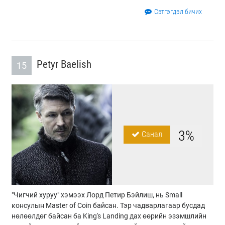
Сэтгэгдэл бичих
Petyr Baelish
15
3%
Санал
"Чигчий хуруу" хэмээх Лорд Петир Бэйлиш, нь Small
консулын Master of Coin байсан. Тэр чадварлагаар бусдад
нөлөөлдөг байсан ба King's Landing дах өөрийн эзэмшлийн