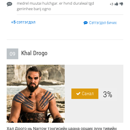
medrel muutai hulchgar. er hvnd duralwal tgd
+3
geriinhee barij ogno
+
5
сэтгэгдэл
Сэтгэгдэл бичих
Khal Drogo
09
3%
Санал
Хал Дрого нь Narrow тэнгисийн цаана орших зүүн тивийн