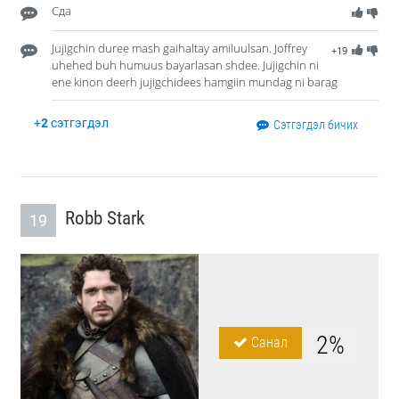
Сда
Jujigchin duree mash gaihaltay amiluulsan. Joffrey
+19
uhehed buh humuus bayarlasan shdee. Jujigchin ni
ene kinon deerh jujigchidees hamgiin mundag ni barag
+
2
сэтгэгдэл
Сэтгэгдэл бичих
Robb Stark
19
2%
Санал