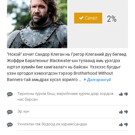
2%
Санал
"Нохой" хочит Сандор Клеган нь Грегор Клеганий дүү бөгөөд
Жоффри Баратеоныг Blackwater-ын тулаанд амь үрэгдэх
хүртэл хувийн бие хамгаалагч нь байсан. Үхэхээс бусдыг
үзэн оргодол хэмээгдсэн тэрээр Brotherhood Without
Banners-тай амьдрах хүсэл зорилго …
Дэлгэрэнгүй
Терионы хурим биш, өөрийнхөө хурим дээр хордож
нас барсан.
Эр хүн
Үхчихлээ гэж бодоод их харамссандаа