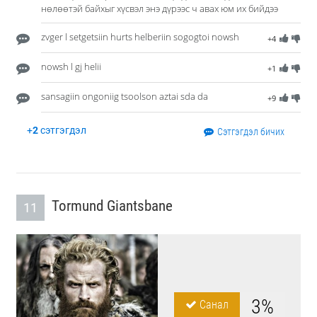
нөлөөтэй байхыг хүсвэл энэ дүрээс ч авах юм их бийдээ
zvger l setgetsiin hurts helberiin sogogtoi nowsh
+4
nowsh l gj helii
+1
sansagiin ongoniig tsoolson aztai sda da
+9
+
2
сэтгэгдэл
Сэтгэгдэл бичих
Tormund Giantsbane
11
3%
Санал