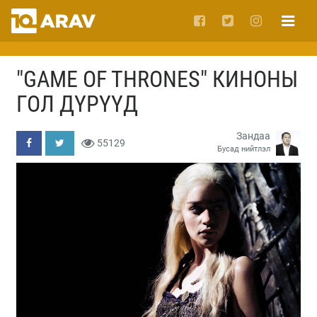
"GAME OF THRONES" КИНОНЫ
ГОЛ ДҮРҮҮД
Зандаа
55129
Бусад нийтлэл