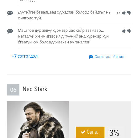
Дүүтэйгээ бавалцаад хүүхэдтэй болоод байдгыг нь
+3
ойлгодоггүй.
Маш гоё дүр зэвүү хүрмээр бас хайр татмаар...
магадгүй жеймигээс илүү түүний энд хүрэх эр хүн
бгаагүй юм боловуу жаахан эмгэнэлтэй
+
7
сэтгэгдэл
Сэтгэгдэл бичих
Ned Stark
06
3%
Санал