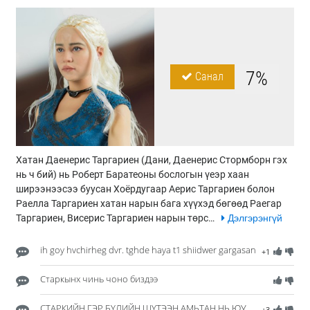
7%
Санал
Хатан Даенерис Таргариен (Дани, Даенерис Стормборн гэх
нь ч бий) нь Роберт Баратеоны бослогын үеэр хаан
ширээнээсээ буусан Хоёрдугаар Аерис Таргариен болон
Раелла Таргариен хатан нарын бага хүүхэд бөгөөд Раегар
Таргариен, Висерис Таргариен нарын төрс…
Дэлгэрэнгүй
ih goy hvchirheg dvr. tghde haya t1 shiidwer gargasan
+1
Старкынх чинь чоно биздээ
СТАРКИЙН ГЭР БҮЛИЙН ШҮТЭЭН АМЬТАН НЬ ЮУ
+3