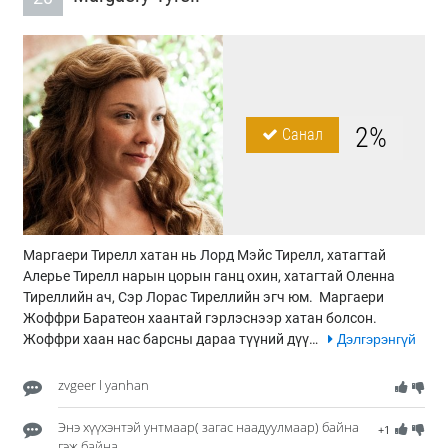
2%
Санал
Маргаери Тирелл хатан нь Лорд Мэйс Тирелл, хатагтай
Алерье Тирелл нарын цорын ганц охин, хатагтай Оленна
Тиреллийн ач, Сэр Лорас Тиреллийн эгч юм. Маргаери
Жоффри Баратеон хаантай гэрлэснээр хатан болсон.
Жоффри хаан нас барсны дараа түүний дүү…
Дэлгэрэнгүй
zvgeer l yanhan
Энэ хүүхэнтэй унтмаар( загас наадуулмаар) байна
+1
гэж байна.