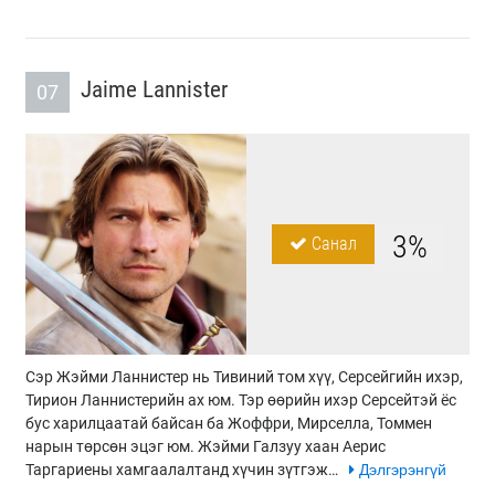
Jaime Lannister
07
3%
Санал
Сэр Жэйми Ланнистер нь Тивиний том хүү, Серсейгийн ихэр,
Тирион Ланнистерийн ах юм. Тэр өөрийн ихэр Серсейтэй ёс
бус харилцаатай байсан ба Жоффри, Мирселла, Томмен
нарын төрсөн эцэг юм. Жэйми Галзуу хаан Аерис
Таргариены хамгаалалтанд хүчин зүтгэж…
Дэлгэрэнгүй