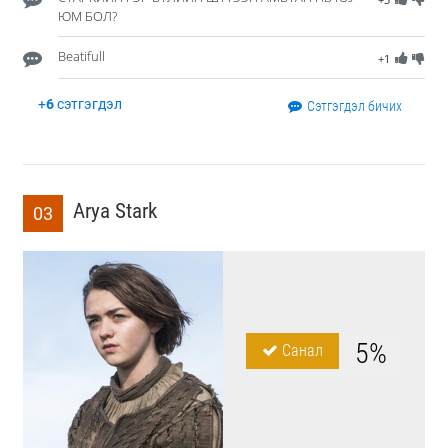
ЮМ БОЛ?
Beatifull
+1
+
6
сэтгэгдэл
Сэтгэгдэл бичих
Arya Stark
03
5%
Санал