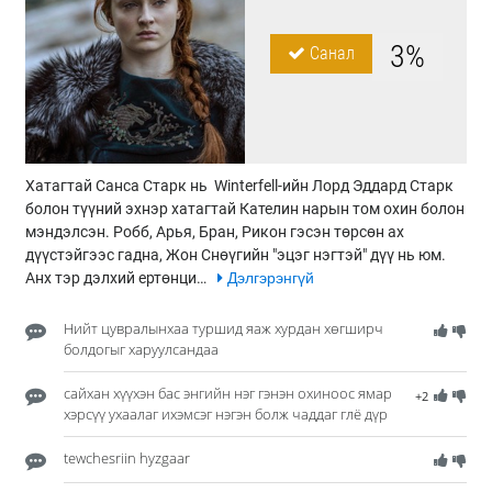
3%
Санал
Хатагтай Санса Старк нь Winterfell-ийн Лорд Эддард Старк
болон түүний эхнэр хатагтай Кателин нарын том охин болон
мэндэлсэн. Робб, Арья, Бран, Рикон гэсэн төрсөн ах
дүүстэйгээс гадна, Жон Снөүгийн "эцэг нэгтэй" дүү нь юм.
Анх тэр дэлхий ертөнци…
Дэлгэрэнгүй
Нийт цувралынхаа туршид яаж хурдан хөгширч
болдогыг харуулсандаа
сайхан хүүхэн бас энгийн нэг гэнэн охиноос ямар
+2
хэрсүү ухаалаг ихэмсэг нэгэн болж чаддаг глё дүр
tewchesriin hyzgaar