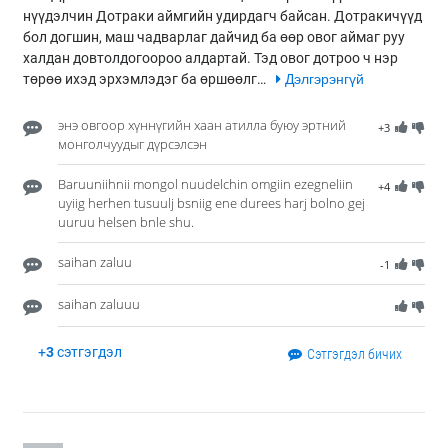
нүүдэлчин Дотраки аймгийн удирдагч байсан. Дотракичүүд
бол догшин, маш чадварлаг дайчид ба өөр овог аймаг руу
халдан довтолдогоороо алдартай. Тэд овог дотроо ч нэр
төрөө ихэд эрхэмлэдэг ба өршөөлг…
Дэлгэрэнгүй
энэ овгоор хүннүгийн хаан атилла буюу эртний
+3
монголчуудыг дүрсэлсэн
Baruuniihnii mongol nuudelchin omgiin ezegneliin
+4
uyiig herhen tusuulj bsniig ene durees harj bolno gej
uuruu helsen bnle shu.
saihan zaluu
-1
saihan zaluuu
+
3
сэтгэгдэл
Сэтгэгдэл бичих