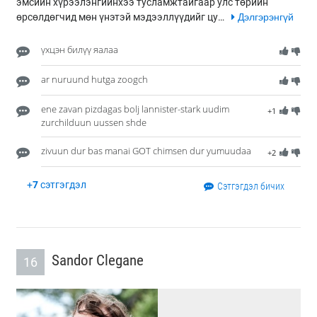
эмсийн хүрээлэнгийнхээ тусламжтайгаар улс төрийн
өрсөлдөгчид мөн үнэтэй мэдээллүүдийг цу…
Дэлгэрэнгүй
үхцэн билүү яалаа
ar nuruund hutga zoogch
ene zavan pizdagas bolj lannister-stark uudim
+1
zurchilduun uussen shde
zivuun dur bas manai GOT chimsen dur yumuudaa
+2
+
7
сэтгэгдэл
Сэтгэгдэл бичих
Sandor Clegane
16