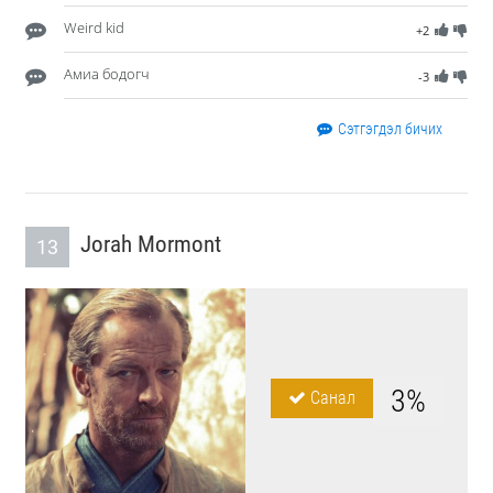
Weird kid
+2
Амиа бодогч
-3
Сэтгэгдэл бичих
Jorah Mormont
13
3%
Санал