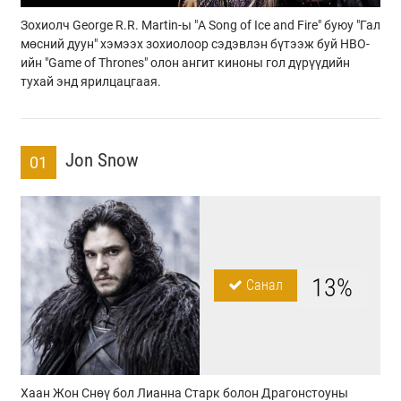
Зохиолч George R.R. Martin-ы "A Song of Ice and Fire" буюу "Гал
мөсний дуун" хэмээх зохиолоор сэдэвлэн бүтээж буй HBO-
ийн "Game of Thrones" олон ангит киноны гол дүрүүдийн
тухай энд ярилцацгаая.
Jon Snow
01
13%
Санал
Хаан Жон Снөү бол Лианна Старк болон Драгонстоуны