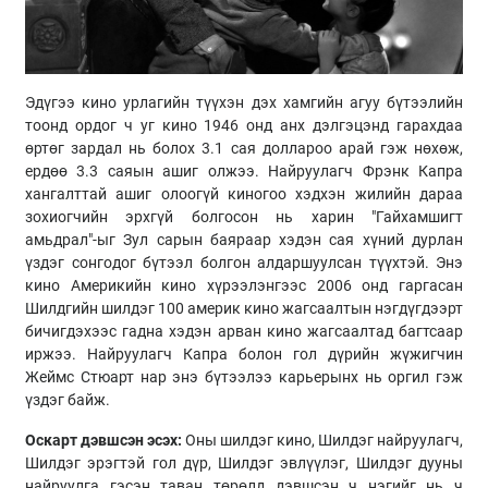
Эдүгээ кино урлагийн түүхэн дэх хамгийн агуу бүтээлийн
тоонд ордог ч уг кино 1946 онд анх дэлгэцэнд гарахдаа
өртөг зардал нь болох 3.1 сая доллароо арай гэж нөхөж,
ердөө 3.3 саяын ашиг олжээ. Найруулагч Фрэнк Капра
хангалттай ашиг олоогүй киногоо хэдхэн жилийн дараа
зохиогчийн эрхгүй болгосон нь харин "Гайхамшигт
амьдрал"-ыг Зул сарын баяраар хэдэн сая хүний дурлан
үздэг сонгодог бүтээл болгон алдаршуулсан түүхтэй. Энэ
кино Америкийн кино хүрээлэнгээс 2006 онд гаргасан
Шилдгийн шилдэг 100 америк кино жагсаалтын нэгдүгдээрт
бичигдэхээс гадна хэдэн арван кино жагсаалтад багтсаар
иржээ. Найруулагч Капра болон гол дүрийн жүжигчин
Жеймс Стюарт нар энэ бүтээлээ карьерынх нь оргил гэж
үздэг байж.
Оскарт дэвшсэн эсэх:
Оны шилдэг кино, Шилдэг найруулагч,
Шилдэг эрэгтэй гол дүр, Шилдэг эвлүүлэг, Шилдэг дууны
найруулга гэсэн таван төрөлд дэвшсэн ч нэгийг нь ч