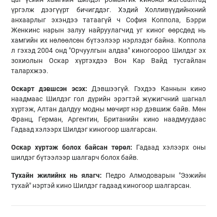
үргэлж дээгүүрт бичигддэг. Хэдий Холливүүдийнхний
анхаарлыг эхэндээ татаагүй ч София Коппола, Бэрри
Женкинс нарын залуу найруулагчид уг киног өөрсдөд нь
хамгийн их нөлөөлсөн бүтээлээр нэрлэдэг байна. Коппола
л гэхэд 2004 онд "Орчуулгын алдаа" киногоороо Шилдэг эх
зохиолын Оскар хүртэхдээ Вон Кар Вайд тусгайлан
талархжээ.
Оскарт дэвшсэн эсэх:
Дэвшээгүй. Гэхдээ Каннын кино
наадмаас Шилдэг гол дүрийн эрэгтэй жүжигчний шагнал
хүртэж, Алтан далдуу модны мөчирт нэр дэвшиж байв. Мөн
Франц, Герман, Аргентин, Британийн кино наадмуудаас
Гадаад хэлээрх Шилдэг киногоор шалгарсан.
Оскар хүртэж болох байсан төрөл:
Гадаад хэлээрх оны
шилдэг бүтээлээр шалгарч болох байв.
Тухайн жилийнх нь ялагч:
Педро Алмодоварын "Ээжийн
тухай" нэртэй кино Шилдэг гадаад киногоор шалгарсан.