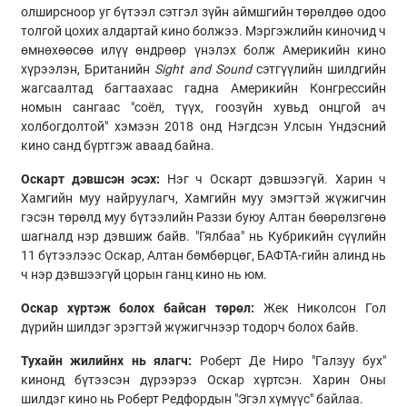
олширсноор уг бүтээл сэтгэл зүйн аймшгийн төрөлдөө одоо
толгой цохих алдартай кино болжээ. Мэргэжлийн киночид ч
өмнөхөөсөө илүү өндрөөр үнэлэх болж Америкийн кино
хүрээлэн, Британийн
Sight and Sound
сэтгүүлийн шилдгийн
жагсаалтад багтаахаас гадна Америкийн Конгрессийн
номын сангаас "соёл, түүх, гоозүйн хувьд онцгой ач
холбогдолтой" хэмээн 2018 онд Нэгдсэн Улсын Үндэсний
кино санд бүртгэж аваад байна.
Оскарт дэвшсэн эсэх:
Нэг ч Оскарт дэвшээгүй. Харин ч
Хамгийн муу найруулагч, Хамгийн муу эмэгтэй жүжигчин
гэсэн төрөлд муу бүтээлийн Раззи буюу Алтан бөөрөлзгөнө
шагналд нэр дэвшиж байв. "Гялбаа" нь Кубрикийн сүүлийн
11 бүтээлээс Оскар, Алтан бөмбөрцөг, БАФТА-гийн алинд нь
ч нэр дэвшээгүй цорын ганц кино нь юм.
Оскар хүртэж болох байсан төрөл:
Жек Николсон Гол
дүрийн шилдэг эрэгтэй жүжигчнээр тодорч болох байв.
Тухайн жилийнх нь ялагч:
Роберт Де Ниро "Галзуу бух"
кинонд бүтээсэн дүрээрээ Оскар хүртсэн. Харин Оны
шилдэг кино нь Роберт Редфордын "Эгэл хүмүүс" байлаа.