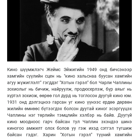
Кино шүүмжлэгч Жеймс Эйжигийн 1949 онд бичсэнээр
хамгийн сүүлийн сцен нь "кино хальснаа буусан хамгийн
агуу жүжиглэлт" гэгддэг "Хотын гэрэл" бол Чарли Чаплины
зохиолыг нь бичиж, найруулж, продюсерлэж, бүр аяыг нь
хүртэл зохиож, өөрөө гол дүрд нь тоглосон дуугүй кино юм.
1931 онд дэлгэцнээ гарсан уг кино үүнээс ердөө дөрвөн
жилийн өмнөөс бүтээгдэх болсон дуутай киног эсэргүүцэх
Чаплины нэг төрлийн тэмцлийн хэлбэр нь байв. Дуугүй
кино моодноос гарч байсан тул Чаплин эхэндээ шинэ
киногоо амжилт олох болов уу гэж ихэд сэтгэл түгшиж
байсан гэдэг. Харин "Хотын гэрэл" түүний хамгийн