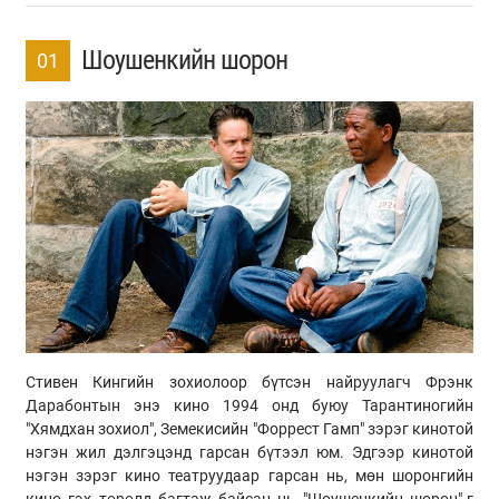
Шоушенкийн шорон
01
Стивен Кингийн зохиолоор бүтсэн найруулагч Фрэнк
Дарабонтын энэ кино 1994 онд буюу Тарантиногийн
"Хямдхан зохиол", Земекисийн "Форрест Гамп" зэрэг кинотой
нэгэн жил дэлгэцэнд гарсан бүтээл юм. Эдгээр кинотой
нэгэн зэрэг кино театруудаар гарсан нь, мөн шоронгийн
кино гэх төрөлд багтаж байсан нь "Шоушенкийн шорон"-г