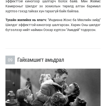
эффекттэй киногоор шалгарч болох байв. Мөн Жеймс
Камероныг Шилдэг эх зохиолын төрөлд алтан баримал
хүртлээ гэхэд гайхах хүн гарахгүй байх байлаа.
Тухайн жилийнх нь ялагч:
"Индиана Жонс ба Мөхлийн хийд"
Шилдэг эффекттэй киногоор шалгарсан. Харин Оны шилдэг
бүтээлээр нийт найман Оскар хүртсэн "Амадей" тодорсон.
Гайхамшигт амьдрал
09