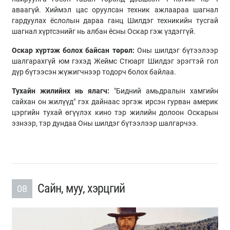
аваагүй. Хиймэл цас оруулсан техник ажлаараа шагнал
гардуулах ёслолын дараа ганц Шилдэг техникийн тусгай
шагнал хүртсэнийг нь албан ёсны Оскар гэж үздэггүй.
Оскар хүртэж болох байсан төрөл:
Оны шилдэг бүтээлээр
шалгарахгүй юм гэхэд Жеймс Стюарт Шилдэг эрэгтэй гол
дүр бүтээсэн жүжигчнээр тодорч болох байлаа.
Тухайн жилийнх нь ялагч:
"Бидний амьдралын хамгийн
сайхан он жилүүд" гэх дайнаас эргэж ирсэн гурван америк
цэргийн тухай өгүүлэх кино тэр жилийн долоон Оскарын
эзнээр, тэр дундаа Оны шилдэг бүтээлээр шалгарчээ.
Сайн, муу, хэрцгий
08