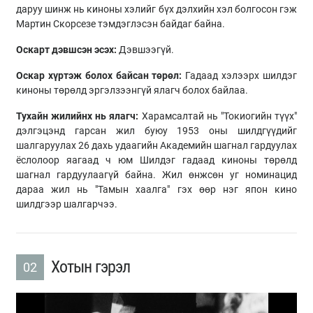
даруу шинж нь киноны хэлийг бүх дэлхийн хэл болгосон гэж
Мартин Скорсезе тэмдэглэсэн байдаг байна.
Оскарт дэвшсэн эсэх:
Дэвшээгүй.
Оскар хүртэж болох байсан төрөл:
Гадаад хэлээрх шилдэг
киноны төрөлд эргэлзээнгүй ялагч болох байлаа.
Тухайн жилийнх нь ялагч:
Харамсалтай нь "Токиогийн түүх"
дэлгэцэнд гарсан жил буюу 1953 оны шилдгүүдийг
шалгаруулах 26 дахь удаагийн Академийн шагнал гардуулах
ёслолоор яагаад ч юм Шилдэг гадаад киноны төрөлд
шагнал гардуулаагүй байна. Жил өнжсөн уг номинацид
дараа жил нь "Тамын хаалга" гэх өөр нэг япон кино
шилдгээр шалгарчээ.
Хотын гэрэл
02