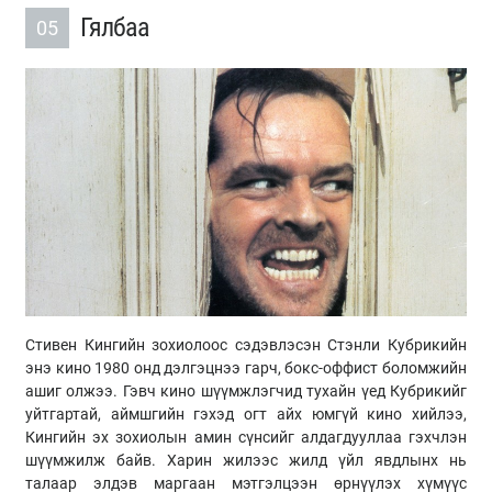
Гялбаа
05
Стивен Кингийн зохиолоос сэдэвлэсэн Стэнли Кубрикийн
энэ кино 1980 онд дэлгэцнээ гарч, бокс-оффист боломжийн
ашиг олжээ. Гэвч кино шүүмжлэгчид тухайн үед Кубрикийг
уйтгартай, аймшгийн гэхэд огт айх юмгүй кино хийлээ,
Кингийн эх зохиолын амин сүнсийг алдагдууллаа гэхчлэн
шүүмжилж байв. Харин жилээс жилд үйл явдлынх нь
талаар элдэв маргаан мэтгэлцээн өрнүүлэх хүмүүс