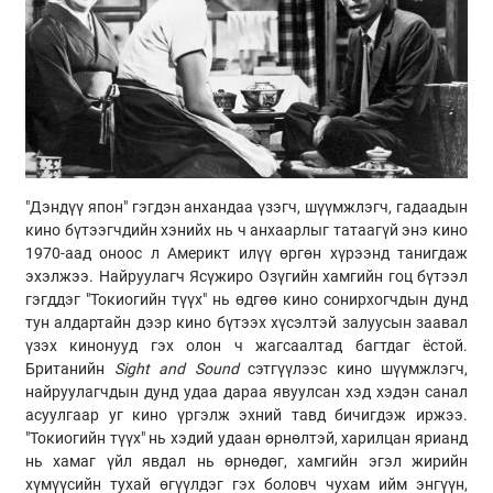
"Дэндүү япон" гэгдэн анхандаа үзэгч, шүүмжлэгч, гадаадын
кино бүтээгчдийн хэнийх нь ч анхаарлыг татаагүй энэ кино
1970-аад оноос л Америкт илүү өргөн хүрээнд танигдаж
эхэлжээ. Найруулагч Ясүжиро Озүгийн хамгийн гоц бүтээл
гэгддэг "Токиогийн түүх" нь өдгөө кино сонирхогчдын дунд
тун алдартайн дээр кино бүтээх хүсэлтэй залуусын заавал
үзэх кинонууд гэх олон ч жагсаалтад багтдаг ёстой.
Британийн
Sight and Sound
сэтгүүлээс кино шүүмжлэгч,
найруулагчдын дунд удаа дараа явуулсан хэд хэдэн санал
асуулгаар уг кино үргэлж эхний тавд бичигдэж иржээ.
"Токиогийн түүх" нь хэдий удаан өрнөлтэй, харилцан ярианд
нь хамаг үйл явдал нь өрнөдөг, хамгийн эгэл жирийн
хүмүүсийн тухай өгүүлдэг гэх боловч чухам ийм энгүүн,