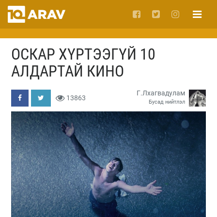
ОСКАР ХҮРТЭЭГҮЙ 10
АЛДАРТАЙ КИНО
Г.Лхагвадулам
13863
Бусад нийтлэл