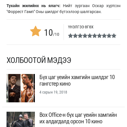
Тухайн жилийнх нь ялагч:
Нийт зургаан Оскар хүртсэн
"Форрест Гамп" Оны шилдэг бүтээлээр шалгарсан.
ҮНЭЛГЭЭ ӨГӨХ
10
/10
ХОЛБООТОЙ МЭДЭЭ
Бүх цаг үеийн хамгийн шилдэг 10
гангстер кино
4 сарын 19, 2018
Box Office-н бүх цаг үеийн хамгийн
их алдагдалд орсон 10 кино