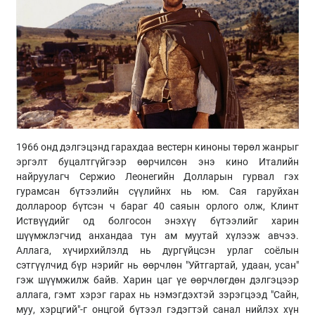
1966 онд дэлгэцэнд гарахдаа вестерн киноны төрөл жанрыг
эргэлт буцалтгүйгээр өөрчилсөн энэ кино Италийн
найруулагч Сержио Леонегийн Долларын гурвал гэх
гурамсан бүтээлийн сүүлийнх нь юм. Сая гаруйхан
доллароор бүтсэн ч бараг 40 саяын орлого олж, Клинт
Иствүүдийг од болгосон энэхүү бүтээлийг харин
шүүмжлэгчид анхандаа тун ам муутай хүлээж авчээ.
Аллага, хүчирхийлэлд нь дургүйцсэн урлаг соёлын
сэтгүүлчид бүр нэрийг нь өөрчлөн "Уйтгартай, удаан, усан"
гэж шүүмжилж байв. Харин цаг үе өөрчлөгдөн дэлгэцээр
аллага, гэмт хэрэг гарах нь нэмэгдэхтэй зэрэгцээд "Сайн,
муу, хэрцгий"-г онцгой бүтээл гэдэгтэй санал нийлэх хүн