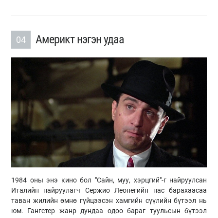
Америкт нэгэн удаа
04
1984 оны энэ кино бол "Сайн, муу, хэрцгий"-г найруулсан
Италийн найруулагч Сержио Леонегийн нас барахаасаа
таван жилийн өмнө гүйцээсэн хамгийн сүүлийн бүтээл нь
юм. Гангстер жанр дундаа одоо бараг туульсын бүтээл