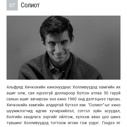
Солиот
07
Альфред Хичкокийн кинонуудаас Холливүүдэд хамгийн их
ашиг олж, сая хүрэхгүй доллароор бүтсэн атлаа 50 гаруй
саяын ашиг авчирсан энэ кино 1960 онд дэлгэцнээ гарсан,
Хичкокийн хамгийн алдартай бүтээл юм. "Солиот"-ыг кино
шүүмжлэгчид өдгөө хүчирхийлэл, сэтгэл зүйн асуудал,
бэлгийн хандлага зэргийг ойлгож, хүлээж авах цоо шинэ
түвшинг Холливүүдэд тогтоож өгсөн гэж үздэг. Гэхдээ яг