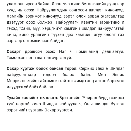
улам олширсон байна. Ялангуяа кино бүтээгчдийн дунд нэр
хүнд нь өсөж Найруулагчдын сонгосон шилдэг кинонууд,
Хамгийн зоримог кинонууд зэрэг олон арван жагсаалтад
дээгүүрт орох болжээ. Найруулагч Квентин Тарантино л
гэхэд "Сайн, муу, хэрцгий"-г хамгийн шилдэг найруулгатай
кино, кино урлагийн түүхэн дэх хамгийн агуу ололт гэх
зэргээр өргөмжилсөн байдаг.
Оскарт дэвшсэн эсэх:
Нэг ч номинацид дэвшээгүй.
Томоохон нэг ч шагнал хүртээгүй.
Оскар хүртэж болох байсан төрөл:
Сержио Леоне Шилдэг
найруулагчаар тодорч болох байв. Мөн Эннио
Морриконегийн гайхамшигтай хөгжимд ганц алтан баримал
илүүдэхгүй байх байлаа.
Тухайн жилийнх нь ялагч:
Британийн "Улирал бүрд тохирох
хүн" нэртэй кино Шилдэг найруулагч, Оны шилдэг бүтээл
зэрэг нийт зургаан Оскар хүртсэн.