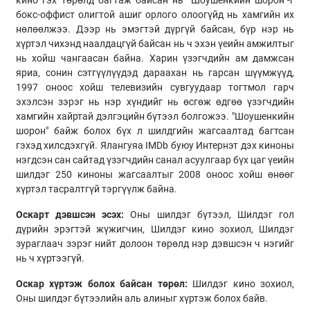
бокс-оффист олигтой ашиг орлого олоогүйд нь хамгийн их
нөлөөлжээ. Дээр нь эмэгтэй дүргүй байсан, бүр нэр нь
хүртэл чихэнд наалдацгүй байсан нь ч эхэн үеийн амжилтыг
нь хойш чангаасан байна. Харин үзэгчдийн ам дамжсан
яриа, сонин сэтгүүлүүдэд дараахан нь гарсан шүүмжүүд,
1997 оноос хойш телевизийн сувгуудаар тогтмол гарч
эхэлсэн зэрэг нь нэр хүндийг нь өсгөж өдгөө үзэгчдийн
хамгийн хайртай дэлгэцийн бүтээл болгожээ. "Шоушенкийн
шорон" байж болох бүх л шилдгийн жагсаалтад багтсан
гэхэд хилсдэхгүй. Ялангуяа IMDb буюу Интернэт дэх киноны
нэгдсэн сан сайтад үзэгчдийн санал асуулгаар бүх цаг үеийн
шилдэг 250 киноны жагсаалтыг 2008 оноос хойш өнөөг
хүртэл тасралтгүй тэргүүлж байна.
Оскарт дэвшсэн эсэх:
Оны шилдэг бүтээл, Шилдэг гол
дүрийн эрэгтэй жүжигчин, Шилдэг кино зохиол, Шилдэг
зураглаач зэрэг нийт долоон төрөлд нэр дэвшсэн ч нэгийг
нь ч хүртээгүй.
Оскар хүртэж болох байсан төрөл:
Шилдэг кино зохиол,
Оны шилдэг бүтээлийн аль алиныг хүртэж болох байв.