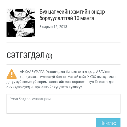
Бүх цаг үеийн хамгийн өндөр
борлуулалттай 10 манга
8 сарын 15, 2018
СЭТГЭГДЭЛ
(0)
АНХААРУУЛГА: Уншигчдын бичсэн сэтгэгдэлд ARAV.mn
хариуцлага хүлээхгүй болно. Манай сайт ХХЗХ-ны журмын
дагуу зүй зохисгүй зарим хэллэгийг хязгаарласан тул Та сэтгэгдэл
бичихдээ бусдын эрх ашгийг хүндэтгэн үзнэ үү.
Нийтлэх