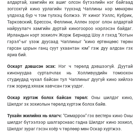
алдартай, хамгийн их ашиг олсон бүтээлийн нэг байгаад
зогсохгүй кино урлагийн түүхэнд Чаплины нэр мөнхрөн
үлдэхэд бүр ч том түлхэц болжээ. Уг киног Уэллс, Кубрик,
Тарковский, Брессон, Феллини, Аллен зэрэг олон алдартай
найруулагч хамгийн дуртай киногоороо нэрлэсэн байдаг.
Ирландын нэрт зохиолч Жорж Бернард Шоу л гэхэд "Хотын
гэрэл"-ыг үзэж дуусаад Чаплиныг "кино ертөнцөөс төрөн
гарсан цорын ганц суут ухаантан юм" гэж дуу алдсан гэх
яриа бий.
Оскарт дэвшсэн эсэх:
Нэг ч төрөлд дэвшээгүй. Дуутай
кинонуудаа сурталчлах нь Холливүүдийн томоохон
студиудад чухал байсан тул Чаплиныг дуугүй кино хийлээ
гэж зориуд хяхаж хавчсан гэж үздэг.
Оскар хүртэж болох байсан төрөл:
Оны шилдэг кино,
Шилдэг эх зохиолын төрөлд хүртэж болох байв.
Тухайн жилийнх нь ялагч:
"Симаррон" гэх вестерн кино Оны
шилдэг бүтээлээр шалгарснаас гадна Шилдэг кино зохиол,
Шилдэг зураг гэсэн хоёр ч төрлөөр мөн Оскар хүртжээ.