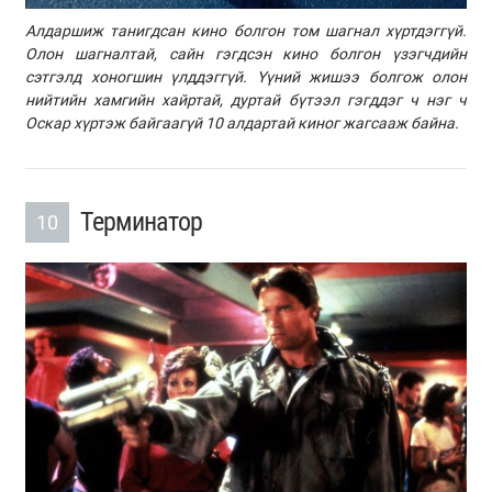
Алдаршиж танигдсан кино болгон том шагнал хүртдэггүй.
Олон шагналтай, сайн гэгдсэн кино болгон үзэгчдийн
сэтгэлд хоногшин үлддэггүй. Үүний жишээ болгож олон
нийтийн хамгийн хайртай, дуртай бүтээл гэгддэг ч нэг ч
Оскар хүртэж байгаагүй 10 алдартай киног жагсааж байна.
Терминатор
10