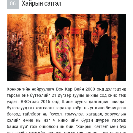
Хайрын сэтгэл
06
Хонконгийн найруулагч Вон Кар Вайн 2000 онд дэлгэцэнд
гарсан энэ бүтээлийг 21 дүгээр зууны анхны сод кино гэж
үздэг. BBC-гээс 2016 онд Шинэ зууны дэлгэцийн шилдэг
бүтээлүүд гэх жагсаалт гарахад хоёрт нь уг кино бичигдсэн
бөгөөд тайлбарт нь "хүсэл, тэмүүлэл, хагацал, харууслын
хэлийг өмнө нь нэг ч кино ийм бүрэн дүүрэн гаргаж
байсангүй" гэж онцолсон нь бий. "Хайрын сэтгэл" мөн бүх
цаг үеийн хамгийн шилдэг романтик киноны жагсаалтад