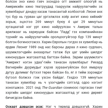
болсон энэ кино гэвч эхэндээ огт амжилт олоогүй нь
Америкийн кино театруудад тааруулж найруулагчийн эх
хувилбарыг дэндүү хасаж танасантай холбоотой. Леоне анх
тус бүр нь гурван цаг үргэлжлэх хоёр ангит кино хийхийг
зорьж, эцэстээ 269 минут буюу 4 цаг 29 минутын
хугацаатай нэг урт кино найруулсан ч Америк талын
арилжааг нь хариуцаж байсан "Ладд" гэх компанийнхан
түүнийг нь найруулагчийн оролцоогүйгээр бүр 139 минут
болгон богиносгожээ. Харин Европын гэгдэх эх хувилбар нь
ердөө Леонег 1989 онд нас барсны дараа л кино судлаач,
шүүмжлэгчдийн анхаарлыг татаж бүх цаг үеийн шилдэг
кинонуудын жагсаалтад багтсан байна. Зарим шүүмжлэгч
"Америкт нэгэн удаа"-гийн танасан хувилбарыг Рихард
Вагнерийн дууриудыг хэрэв хураангуйлсан бол ямархуу
дутуу дулимаг бүтээл төрөх байсан бэ, яг л тийм зэрэмдэг
бүтээл болжээ гэж үзсэн байдаг. Гэхдээ 139 минутын
танасан хувилбар нь ч үзэгчдийн сэтгэлд одоо нэгэнт
хоногшжээ. 2021 онд
The Guardian
cониноос гаргасан гэмт
хэргийн шилдэг кинонуудын жагсаалтад уг кино дөрөвт
бичигдсэн байна.
Оскарт дэвшсэн эсэх:
Нэг ч төрөлд дэвшээгүй. Харин