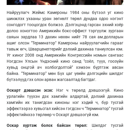
Найруулагч Жеймс Камероны 1984 оны бүтээл уг кино
шинжлэх ухааны уран зөгнөлт төрөл дундаа одоо нэгэнт
сонгодогт тооцогдох болжээ. Дэлгэцэнд гарсан эхний хоёр
долоо хоногтоо Америкийн бокс-оффист тэргүүлж зургаан
саяын зардлаа 13 дахин нөхөн нийт 78 сая ам.долларын
ашиг олсон "Терминатор" Камероны найруулагчийн гарааг
тавьж өгч, Шварценеггерийг дэлхий дахинаа таниулсан юм.
Уг киног 2008 онд Америкийн Конгрессийн номын сангаас
Нэгдсэн Улсын Үндэсний кино санд "соёл, түүх, гоозүйн
хувьд онцгой ач холбогдолтой" хэмээн бүртгэж авсан
байна. "Терминатор" мөн Бүх цаг үеийн дэлгэцийн шилдэг
бүтээлүүд гэх олон арван жагсаалтад багтдаг.
Оскарт дэвшсэн эсэх:
Нэг ч төрөлд дэвшээгүй. Кино
урлагийн түүхэн дэх хамгийн алдартай, дэлхий дахинаа
хамгийн их танигдсан киноны нэг хэдий ч, бүр тусгай
эффектээрээ хувьсгал хийсэн гэгдсэн ч "Терминатор" тусгай
эффектийнхээ төрлөөр ч Оскарт дэвшээгүй юм.
Оскар хүртэж болох байсан төрөл:
Шилдэг тусгай