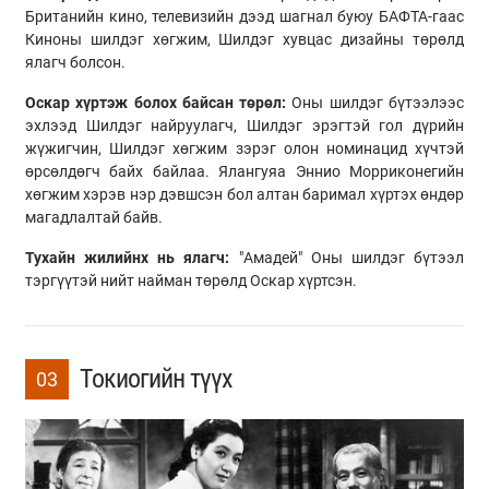
Британийн кино, телевизийн дээд шагнал буюу БАФТА-гаас
Киноны шилдэг хөгжим, Шилдэг хувцас дизайны төрөлд
ялагч болсон.
Оскар хүртэж болох байсан төрөл:
Оны шилдэг бүтээлээс
эхлээд Шилдэг найруулагч, Шилдэг эрэгтэй гол дүрийн
жүжигчин, Шилдэг хөгжим зэрэг олон номинацид хүчтэй
өрсөлдөгч байх байлаа. Ялангуяа Эннио Морриконегийн
хөгжим хэрэв нэр дэвшсэн бол алтан баримал хүртэх өндөр
магадлалтай байв.
Тухайн жилийнх нь ялагч:
"Амадей" Оны шилдэг бүтээл
тэргүүтэй нийт найман төрөлд Оскар хүртсэн.
Токиогийн түүх
03