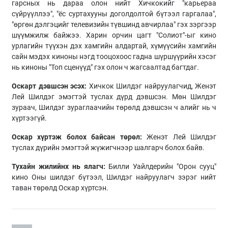
гарсных нь дараа олон нийт Хичкокийг "карьераа
сүйрүүллээ", "ёс суртахууны доголдолтой бүтээл гаргалаа",
"өргөн дэлгэцийг телевизийн түвшинд авчирлаа" гэх зэргээр
шүүмжилж байжээ. Харин орчин цагт "Солиот"-ыг кино
урлагийн түүхэн дэх хамгийн алдартай, хүмүүсийн хамгийн
сайн мэдэх киноны нэгд тооцохоос гадна шүршүүрийн хэсэг
нь киноны "Топ сценүүд" гэх олон ч жагсаалтад багтдаг.
Оскарт дэвшсэн эсэх:
Хичкок Шилдэг найруулагчид, Женэт
Лей Шилдэг эмэгтэй туслах дүрд дэвшсэн. Мөн Шилдэг
зураач, Шилдэг зураглаачийн төрөлд дэвшсэн ч алийг нь ч
хүртээгүй.
Оскар хүртэж болох байсан төрөл:
Женэт Лей Шилдэг
туслах дүрийн эмэгтэй жүжигчнээр шалгарч болох байв.
Тухайн жилийнх нь ялагч:
Билли Уайлдерийн "Орон сууц"
кино Оны шилдэг бүтээл, Шилдэг найруулагч зэрэг нийт
таван төрөлд Оскар хүртсэн.