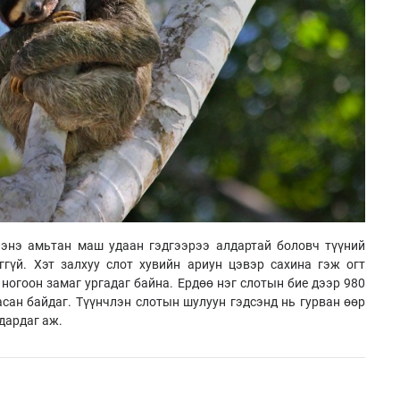
энэ амьтан маш удаан гэдгээрээ алдартай боловч түүний
ггүй. Хэт залхуу слот хувийн ариун цэвэр сахина гэж огт
ь ногоон замаг ургадаг байна. Ердөө нэг слотын бие дээр 980
асан байдаг. Түүнчлэн слотын шулуун гэдсэнд нь гурван өөр
ьдардаг аж.