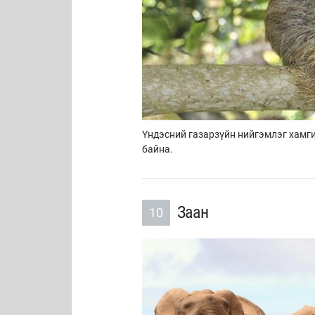
Үндэсний газарзүйн нийгэмлэг хамг
байна.
Заан
10