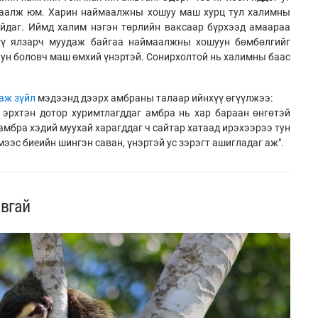
маалж юм. Харин наймаалжны хошуу маш хурц тул халимны
айдаг. Иймд халим нэгэн төрлийн ваксаар бүрхээд амаараа
хүү ялзарч муудаж байгаа наймаалжны хошуун бөмбөлгийг
уун боловч маш өмхий үнэртэй. Сонирхолтой нь халимны баас
гаж зүйл
мэдээнд дээрх амбраны талаар ийнхүү өгүүлжээ:
 эрхтэн дотор хуримтлагддаг амбра нь хар бараан өнгөтэй
 амбра хэдий муухай харагддаг ч сайтар хатаад ирэхээрээ тун
мээс биеийн шингэн саван, үнэртэй ус зэрэгт ашигладаг аж".
авгай