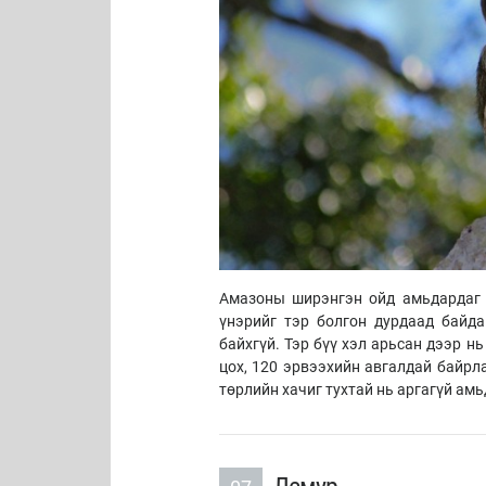
Амазоны ширэнгэн ойд амьдардаг 
үнэрийг тэр болгон дурдаад байда
байхгүй. Тэр бүү хэл арьсан дээр н
цох, 120 эрвээхийн авгалдай байрл
төрлийн хачиг тухтай нь аргагүй ам