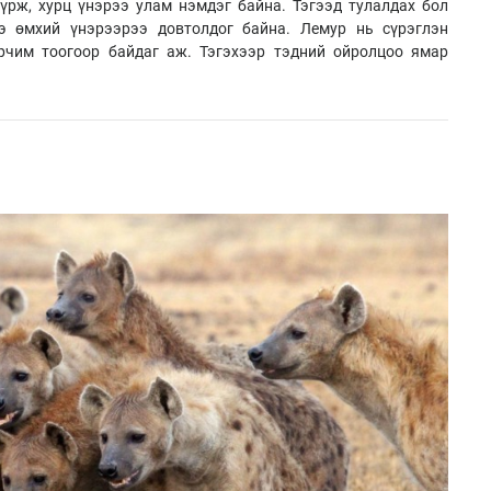
үрж, хурц үнэрээ улам нэмдэг байна. Тэгээд тулалдах бол
ээ өмхий үнэрээрээ довтолдог байна. Лемур нь сүрэглэн
орчим тоогоор байдаг аж. Тэгэхээр тэдний ойролцоо ямар