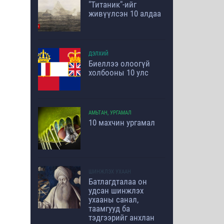
"Титаник"-ийг
живүүлсэн 10 алдаа
ДЭЛХИЙ
Биеллээ олоогүй
холбооны 10 улс
АМЬТАН, УРГАМАЛ
10 махчин ургамал
ШИНЖЛЭХ УХААН
Батлагдталаа он
удсан шинжлэх
ухааны санал,
таамгууд ба
тэдгээрийг анхлан