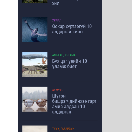
хил
УРЛАГ
Оскар хүртээгүй 10
алдартай кино
АМЬТАН, УРГАМАЛ
Бүх цаг үеийн 10
үлэмж биет
ХҮМҮҮС
Шүтэн
бишрэгчдийнхээ гарт
амиа алдсан 10
алдартан
ТҮҮХ, ГАЗАРЗҮЙ