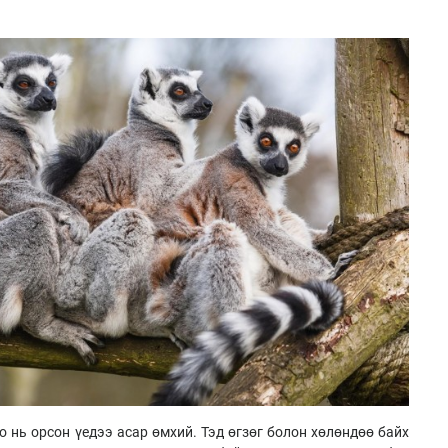
 нь орсон үедээ асар өмхий. Тэд өгзөг болон хөлөндөө байх