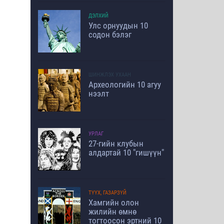
ДЭЛХИЙ
Улс орнуудын 10
содон бэлэг
ШИНЖЛЭХ УХААН
Археологийн 10 агуу
нээлт
УРЛАГ
27-гийн клубын
алдартай 10 "гишүүн"
ТҮҮХ, ГАЗАРЗҮЙ
Хамгийн олон
жилийн өмнө
тогтоосон эртний 10