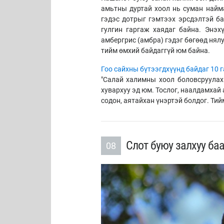
амьтны дуртай хоол нь суман най
гэдэс дотрыг гэмтээх эрсдэлтэй б
гулгин гаргаж хаядаг байна. Энэ
амбергрис (амбра) гэдэг бөгөөд нял
тийм өмхий байдаггүй юм байна.
Гоо сайхны бүтээгдхүүнд байдаг 10 
"Салай халимны хоол боловсруулах
хувархуу эд юм. Тослог, наалдамхай
содон, аятайхан үнэртэй болдог. Тий
Слот буюу залхуу ба
08