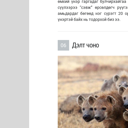
өмхий үнэр гаргадаг булчирхайгаа 
сүүлээрээ “сэвж” өрсөлдөгч рүүг
амьдардаг бөгөөд нэг сүрэгт 20 
үнэртэй байх нь тодорхой биз ээ.
Дэлт чоно
06