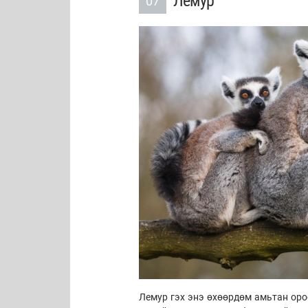
Лемур
07
Лемур гэх энэ өхөөрдөм амьтан ороо