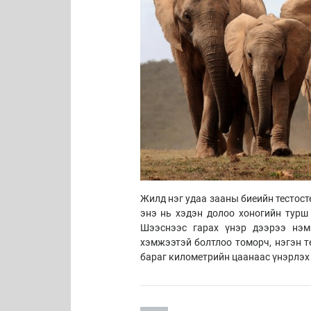
Жилд нэг удаа зааны биеийн тестос
энэ нь хэдэн долоо хоногийн турш 
Шээснээс гарах үнэр дээрээ нэм
хэмжээтэй болтлоо томорч, нэгэн т
бараг километрийн цаанаас үнэрлэх