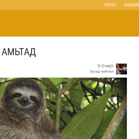
ЭХЛЭЛ
БИДНИЙ
 АМЬТАД
Э.Очирт
Бусад нийтлэл