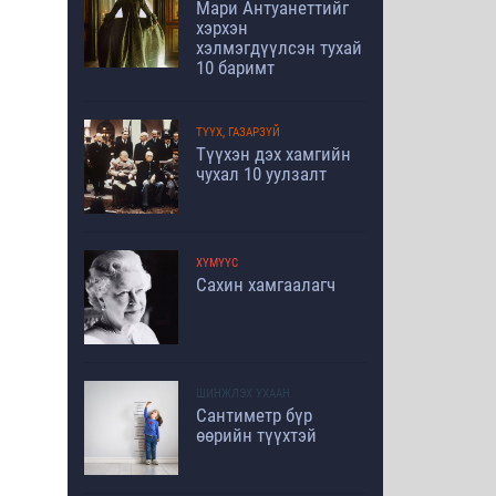
Мари Антуанеттийг
хэрхэн
хэлмэгдүүлсэн тухай
10 баримт
ТҮҮХ, ГАЗАРЗҮЙ
Түүхэн дэх хамгийн
чухал 10 уулзалт
ХҮМҮҮС
Сахин хамгаалагч
ШИНЖЛЭХ УХААН
Сантиметр бүр
өөрийн түүхтэй