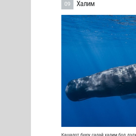
Халим
09
Кашалот буюу салай халим бол дэлх