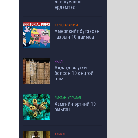
дэвшүүлсэн
эрдэмтэд
ТҮҮХ, ГАЗАРЗҮЙ
Америкийг бүтээсэн
газрын 10 наймаа
УРЛАГ
Алдагдаж үгүй
болсон 10 онцгой
ном
АМЬТАН, УРГАМАЛ
Хамгийн эртний 10
амьтан
ХҮМҮҮС