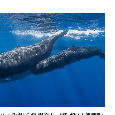
ийн хамгийн том махчин амьтан. Өдөрт 450 кг хоол иддэг уг