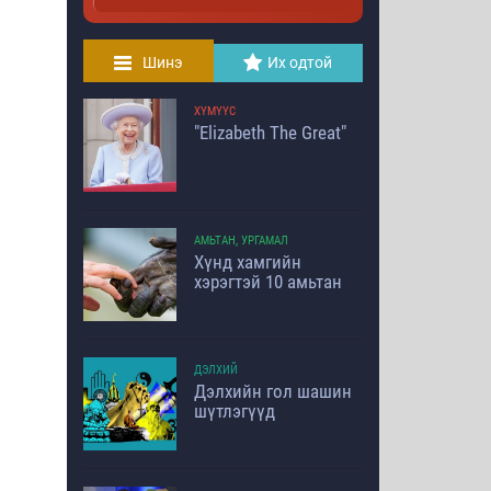
Шинэ
Их одтой
ХҮМҮҮС
"Elizabeth The Great"
АМЬТАН, УРГАМАЛ
Хүнд хамгийн
хэрэгтэй 10 амьтан
ДЭЛХИЙ
Дэлхийн гол шашин
шүтлэгүүд