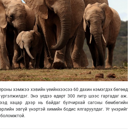
тероны хэмжээ хэвийн үеийнхээсээ 60 дахин нэмэгдэх бөгөөд
үргэлжилдэг. Энэ үедээ өдөрт 300 литр шээс гаргадаг аж.
ээд хацар дээр нь байдаг булчирхай сагсны бөмбөгийн
өрлийн эвгүй үнэртэй химийн бодис ялгаруулдаг. Уг үнэрийг
 боломжтой.