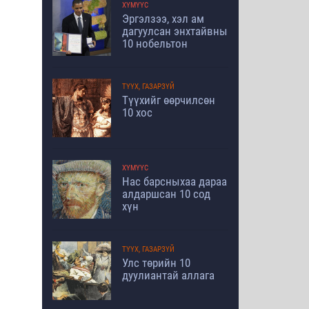
ХҮМҮҮС
Эргэлзээ, хэл ам
дагуулсан энхтайвны
10 нобельтон
ТҮҮХ, ГАЗАРЗҮЙ
Түүхийг өөрчилсөн
10 хос
ХҮМҮҮС
Нас барсныхаа дараа
алдаршсан 10 сод
хүн
ТҮҮХ, ГАЗАРЗҮЙ
Улс төрийн 10
дуулиантай аллага