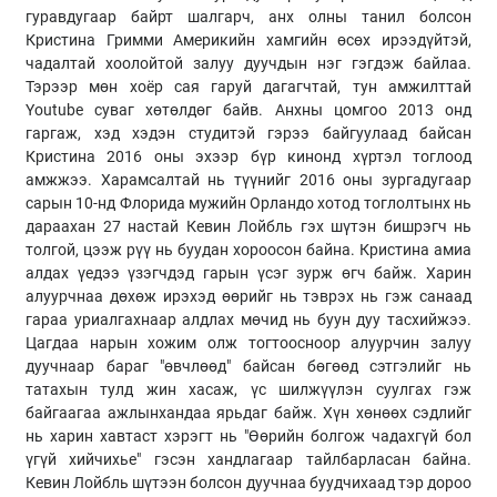
гуравдугаар байрт шалгарч, анх олны танил болсон
Кристина Гримми Америкийн хамгийн өсөх ирээдүйтэй,
чадалтай хоолойтой залуу дуучдын нэг гэгдэж байлаа.
Тэрээр мөн хоёр сая гаруй дагагчтай, тун амжилттай
Youtube суваг хөтөлдөг байв. Анхны цомгоо 2013 онд
гаргаж, хэд хэдэн студитэй гэрээ байгуулаад байсан
Кристина 2016 оны эхээр бүр кинонд хүртэл тоглоод
амжжээ. Харамсалтай нь түүнийг 2016 оны зургадугаар
сарын 10-нд Флорида мужийн Орландо хотод тоглолтынх нь
дараахан 27 настай Кевин Лойбль гэх шүтэн бишрэгч нь
толгой, цээж рүү нь буудан хороосон байна. Кристина амиа
алдах үедээ үзэгчдэд гарын үсэг зурж өгч байж. Харин
алуурчнаа дөхөж ирэхэд өөрийг нь тэврэх нь гэж санаад
гараа уриалгахнаар алдлах мөчид нь буун дуу тасхийжээ.
Цагдаа нарын хожим олж тогтоосноор алуурчин залуу
дуучнаар бараг "өвчлөөд" байсан бөгөөд сэтгэлийг нь
татахын тулд жин хасаж, үс шилжүүлэн суулгах гэж
байгаагаа ажлынхандаа ярьдаг байж. Хүн хөнөөх сэдлийг
нь харин хавтаст хэрэгт нь "Өөрийн болгож чадахгүй бол
үгүй хийчихье" гэсэн хандлагаар тайлбарласан байна.
Кевин Лойбль шүтээн болсон дуучнаа буудчихаад тэр дороо