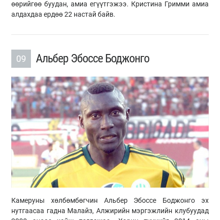
өөрийгөө буудан, амиа егүүтгэжээ. Кристина Гримми амиа
алдахдаа ердөө 22 настай байв.
Альбер Эбоссе Боджонго
09
Камеруны хөлбөмбөгчин Альбер Эбоссе Боджонго эх
нутгаасаа гадна Малайз, Алжирийн мэргэжлийн клубуудад