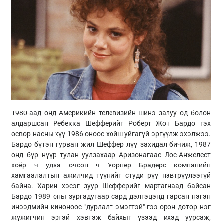
1980-аад онд Америкийн телевизийн шинэ залуу од болон
алдаршсан Ребекка Шефферийг Роберт Жон Бардо гэх
өсвөр насны хүү 1986 оноос хойш уйгагүй эргүүлж эхэлжээ.
Бардо бүтэн гурван жил Шеффер лүү захидал бичиж, 1987
онд бүр нүүр тулан уулзахаар Аризонагаас Лос-Анжелест
хоёр ч удаа очсон ч Уорнер Брадерс компанийн
хамгаалалтын ажилчид түүнийг студи рүү нэвтрүүлээгүй
байна. Харин хэсэг зуур Шефферийг мартагнаад байсан
Бардо 1989 оны зургадугаар сард дэлгэцэнд гарсан нэгэн
инээдмийн киноноос "дурлалт эмэгтэй"-гээ орон дотор нэг
жүжигчин эртэй хэвтэж байхыг үзээд ихэд уурсаж,