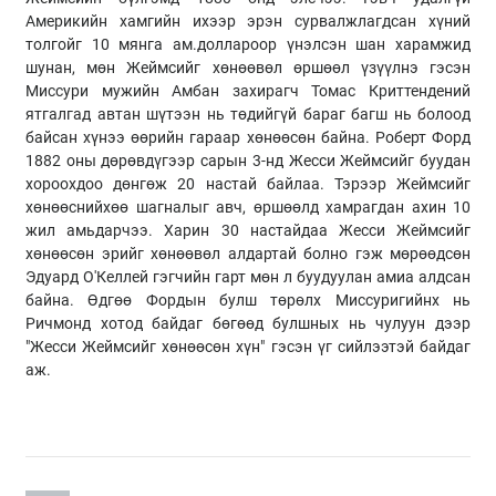
Америкийн хамгийн ихээр эрэн сурвалжлагдсан хүний
толгойг 10 мянга ам.доллароор үнэлсэн шан харамжид
шунан, мөн Жеймсийг хөнөөвөл өршөөл үзүүлнэ гэсэн
Миссури мужийн Амбан захирагч Томас Криттендений
ятгалгад автан шүтээн нь төдийгүй бараг багш нь болоод
байсан хүнээ өөрийн гараар хөнөөсөн байна. Роберт Форд
1882 оны дөрөвдүгээр сарын 3-нд Жесси Жеймсийг буудан
хороохдоо дөнгөж 20 настай байлаа. Тэрээр Жеймсийг
хөнөөснийхөө шагналыг авч, өршөөлд хамрагдан ахин 10
жил амьдарчээ. Харин 30 настайдаа Жесси Жеймсийг
хөнөөсөн эрийг хөнөөвөл алдартай болно гэж мөрөөдсөн
Эдуард О'Келлей гэгчийн гарт мөн л буудуулан амиа алдсан
байна. Өдгөө Фордын булш төрөлх Миссуригийнх нь
Ричмонд хотод байдаг бөгөөд булшных нь чулуун дээр
"Жесси Жеймсийг хөнөөсөн хүн" гэсэн үг сийлээтэй байдаг
аж.