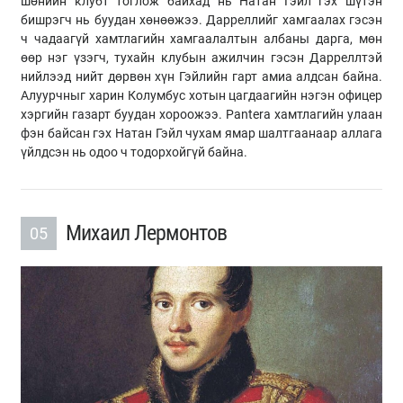
шөнийн клубт тоглож байхад нь Натан Гэйл гэх шүтэн
бишрэгч нь буудан хөнөөжээ. Дарреллийг хамгаалах гэсэн
ч чадаагүй хамтлагийн хамгаалалтын албаны дарга, мөн
өөр нэг үзэгч, тухайн клубын ажилчин гэсэн Дарреллтэй
нийлээд нийт дөрвөн хүн Гэйлийн гарт амиа алдсан байна.
Алуурчныг харин Колумбус хотын цагдаагийн нэгэн офицер
хэргийн газарт буудан хороожээ. Pantera хамтлагийн улаан
фэн байсан гэх Натан Гэйл чухам ямар шалтгаанаар аллага
үйлдсэн нь одоо ч тодорхойгүй байна.
Михаил Лермонтов
05