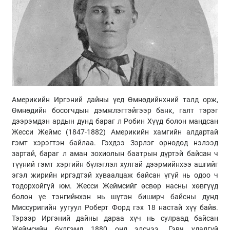
Америкийн Иргэний дайны үед Өмнөдийнхний талд орж,
Өмнөдийн босогчдын дэмжлэгтэйгээр банк, галт тэрэг
дээрэмдэн ардын дунд бараг л Робин Хүүд болон мандсан
Жесси Жеймс (1847-1882) Америкийн хамгийн алдартай
гэмт хэрэгтэн байлаа. Гэхдээ Зэрлэг өрнөдөд нэлээд
зартай, бараг л аман зохиолын баатрын дүртэй байсан ч
түүний гэмт хэргийн бүлэглэл хулгай дээрмийнхээ ашгийг
эгэл жирийн иргэдтэй хуваалцаж байсан үгүй нь одоо ч
тодорхойгүй юм. Жесси Жеймсийг өсвөр насны хөвгүүд
болон үе тэнгийнхэн нь шүтэн биширч байсны дунд
Миссуригийн уугуул Роберт Форд гэх 18 настай хүү байв.
Тэрээр Иргэний дайны дараа хүч нь сулраад байсан
Жеймсийн бүлгэмд 1880 онд элсчээ. Гэвч удалгүй