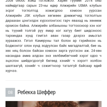
2008 оноос хойш тогложээ. Харин түүнийг 2014 оны
наймдугаар сарын 23-ны өдөр Алжирийн USMA клубын
эсрэг тоглолтод хожигдлоо хэмээн уурссан
Алжирийн JSK клубын хөгжөөн дэмжигчид тоглолтын
дараахан цэнгэлдэх хүрээлэнгээс гарч явахад нь хөнөөж
орхисон байна. Алжирийн албаныхны тогтоосноор хэн нэг
нь түүний толгой руу ямар нэг хатуу биет шидсэнээс
тархиндаа хүнд гэмтэл аван газар дээрээ амьсгал
хураажээ. Гэтэл Камеруны тал болон ар гэрийнхэн нь
Боджонгог олон хүнд зодуулсан байх магадлалтай, бие нь
хөх няц болсон байсан хэмээн зарга үүсгэсэн аж. 24-хөн
насандаа амиа алдсан энэ хөлбөмбөгчний хэрэг одоо ч
эцэслэн шийдэгдээгүй бөгөөд хэнийг ч хэрэгт холбон
шалгаагүй, хэнийг ч сэжигтнээр таталгүй байсаар өдий
хүрчээ.
Ребекка Шеффер
08