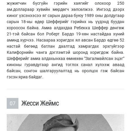
жүжигчин бүсгүйн гэрийн хаягийг олохоор 250
ам.доллараар хувийн мөрдөгч хөлсөлжээ. Ингээд дээрх
киног үзсэнээсээ яг сарын дараа буюу 1989 оны долдугаар
сарын 18-ны өдөр Шефферийг гэрийнх нь үүдэнд буудан
хороосон байна. Амиа алдахдаа Ребекка Шеффер дөнгөж
21-тэй байсан бол Роберт Бардо 19-хөн настайдаа хүний
аминд хүрчээ. Насаараа хоригдох ял авсан Бардо өдгөө 52
настай бөгөөд батлан даалтад хамрагдах эрхгүйгээр
Калифорнийн чанга дэглэмтэй шоронд хоригдож байна.
Шефферийг амиа алдахынхаа өмнөхөн "Загалмайлсан эцэг"
киноны гуравдугаар ангид тоглох санал хүлээж аваад
байсан, сонгон шалгаруулалтад нь оролцох гэж байсан
гэсэн яриа байдаг.
Жесси Жеймс
07