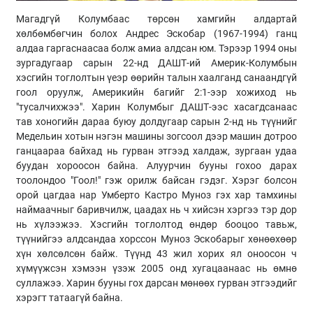
Магадгүй Колумбаас төрсөн хамгийн алдартай
хөлбөмбөгчин болох Андрес Эскобар (1967-1994) ганц
алдаа гаргаснаасаа болж амиа алдсан юм. Тэрээр 1994 оны
зургадугаар сарын 22-нд ДАШТ-ий Америк-Колумбын
хэсгийн тоглолтын үеэр өөрийн талын хаалганд санаандгүй
гоол оруулж, Америкийн багийг 2:1-ээр хожиход нь
"тусалчихжээ". Харин Колумбыг ДАШТ-ээс хасагдсанаас
тав хоногийн дараа буюу долдугаар сарын 2-нд нь түүнийг
Медельин хотын нэгэн машины зогсоол дээр машин дотроо
ганцаараа байхад нь гурван этгээд халдаж, зургаан удаа
буудан хороосон байна. Алуурчин бууны гохоо дарах
тоолондоо "Гоол!" гэж орилж байсан гэдэг. Хэрэг болсон
орой цагдаа нар Умберто Кастро Муноз гэх хар тамхины
наймаачныг баривчилж, цаадах нь ч хийсэн хэргээ тэр дор
нь хүлээжээ. Хэсгийн тоглолтод өндөр бооцоо тавьж,
түүнийгээ алдсандаа хорссон Муноз Эскобарыг хөнөөхөөр
хүн хөлсөлсөн байж. Түүнд 43 жил хорих ял оноосон ч
хүмүүжсэн хэмээн үзэж 2005 онд хугацаанаас нь өмнө
суллажээ. Харин бууны гох дарсан мөнөөх гурван этгээдийг
хэрэгт татаагүй байна.