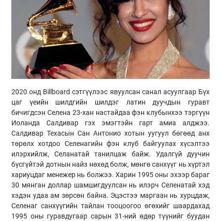
2020 онд Billboard сэтгүүлээс явуулсан санал асуулгаар Бүх
цаг үеийн шилдгийн шилдэг латин дуучдын гуравт
бичигдсэн Селена 23-хан настайдаа фэн клубынхээ тэргүүн
Иоланда Салдивар гэх эмэгтэйн гарт амиа алджээ.
Салдивар Техасын Сан Антонио хотын уугуул бөгөөд анх
төрөлх хотдоо Селенагийн фэн клуб байгуулах хүсэлтээ
илэрхийлж, Селанатай танилцаж байж. Удалгүй дуучин
бүсгүйтэй дотнын найз нөхөд болж, мөнгө санхүүг нь хүртэл
хариуцдаг менежер нь болжээ. Харин 1995 оны эхээр бараг
30 мянган доллар шамшигдуулсан нь илэрч Селенатай хэд
хэдэн удаа ам зөрсөн байна. Эцэстээ маргаан нь хурцдаж,
Селенаг санхүүгийн тайлан тооцоогоо өгөхийг шаардахад
1995 оны гуравдугаар сарын 31-ний өдөр түүнийг буудан