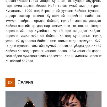
эдлэнгийнхээ гадаа Эндрю Кунанан гэх цуврал алуурчны
гарт амиа алдсан билээ. Нийт таван хүний аминд хүрсэн
Кунананыг 1990 онд Версачетэй уулзаж байсан, Кунанан
алдарт загвар зохион бүтээгчтэй өөрийгөө найз гэж
хүмүүст сайрхан ярьдаг байсан, түүнийг мөшгөж дагадаг
байсан зэргийг цагдаа нар хожим олж тогтоожээ. Гэхдээ
Версачегийн гэр бүлийнхэн үүнийг эрс няцаадаг байдаг.
Версаче ижил хүйстэн байсан бөгөөд Кунананыг түүнд
ухаангүй дурласан байсан гэж таамагладаг хүмүүс ч бий.
Эндрю Кунанан хамгийн сүүлийн аллагаа үйлдэхдээ 27-той
байсан бөгөөд Версачег хөнөөснөөсөө найм хоногийн дараа
толгойдоо сум зоон амиа хорложээ. Харин Жианни Версаче
50 настай байлаа.
Селена
03