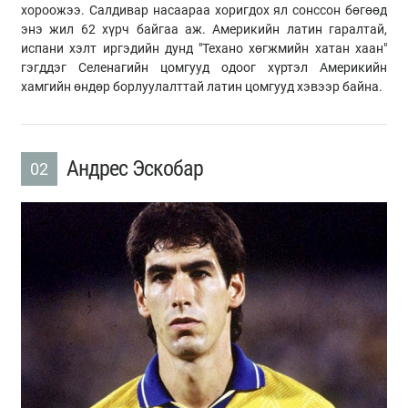
хороожээ. Салдивар насаараа хоригдох ял сонссон бөгөөд
энэ жил 62 хүрч байгаа аж. Америкийн латин гаралтай,
испани хэлт иргэдийн дунд "Техано хөгжмийн хатан хаан"
гэгддэг Селенагийн цомгууд одоог хүртэл Америкийн
хамгийн өндөр борлуулалттай латин цомгууд хэвээр байна.
Андрес Эскобар
02