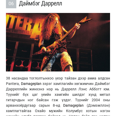
Даймбэг Даррелл
06
38 насандаа тоглолтынхоо үеэр тайзан дээр амиа алдсан
Pantera,
Damageplan
зэрэг хамтлагийн хөгжимчин Даймбэг
Дарреллийн жинхэнэ нэр нь Даррелл Лэнс Абботт юм.
Түүнийг бүх цаг үеийн хамгийн шилдэг хүнд метал
гитарчдын нэг байсан гэж үздэг. Түүнийг 2004 оны
арванхоёрдугаар сарын 8-нд
Damageplan
(Дэмэжплэн)
хамтлагтайгаа Охайо мужийн Колумбус хотын нэгэн