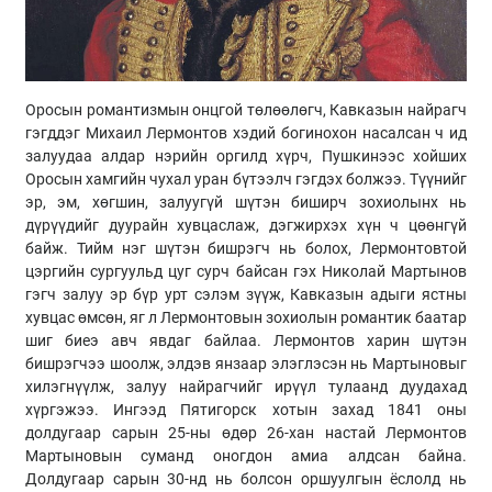
Оросын романтизмын онцгой төлөөлөгч, Кавказын найрагч
гэгддэг Михаил Лермонтов хэдий богинохон насалсан ч ид
залуудаа алдар нэрийн оргилд хүрч, Пушкинээс хойших
Оросын хамгийн чухал уран бүтээлч гэгдэх болжээ. Түүнийг
эр, эм, хөгшин, залуугүй шүтэн биширч зохиолынх нь
дүрүүдийг дуурайн хувцаслаж, дэгжирхэх хүн ч цөөнгүй
байж. Тийм нэг шүтэн бишрэгч нь болох, Лермонтовтой
цэргийн сургуульд цуг сурч байсан гэх Николай Мартынов
гэгч залуу эр бүр урт сэлэм зүүж, Кавказын адыги ястны
хувцас өмсөн, яг л Лермонтовын зохиолын романтик баатар
шиг биеэ авч явдаг байлаа. Лермонтов харин шүтэн
бишрэгчээ шоолж, элдэв янзаар элэглэсэн нь Мартыновыг
хилэгнүүлж, залуу найрагчийг ирүүл тулаанд дуудахад
хүргэжээ. Ингээд Пятигорск хотын захад 1841 оны
долдугаар сарын 25-ны өдөр 26-хан настай Лермонтов
Мартыновын суманд оногдон амиа алдсан байна.
Долдугаар сарын 30-нд нь болсон оршуулгын ёслолд нь