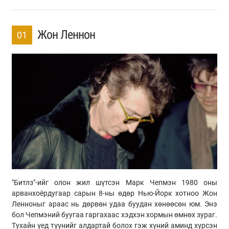
Жон Леннон
01
"Битлз"-ийг олон жил шүтсэн Марк Чепмэн 1980 оны
арванхоёрдугаар сарын 8-ны өдөр Нью-Йорк хотноо Жон
Ленноныг араас нь дөрвөн удаа буудан хөнөөсөн юм. Энэ
бол Чепмэний буугаа гаргахаас хэдхэн хормын өмнөх зураг.
Тухайн үед түүнийг алдартай болох гэж хүний аминд хүрсэн