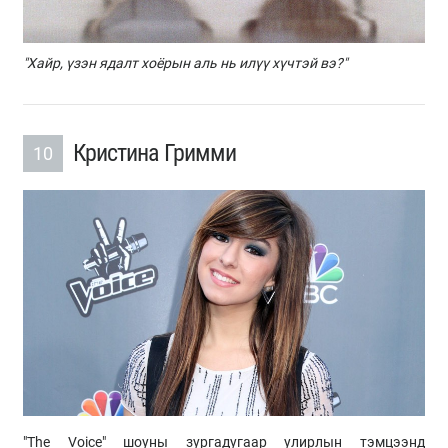
"Хайр, үзэн ядалт хоёрын аль нь илүү хүчтэй вэ?"
Кристина Гримми
10
"The Voice" шоуны зургадугаар улирлын тэмцээнд