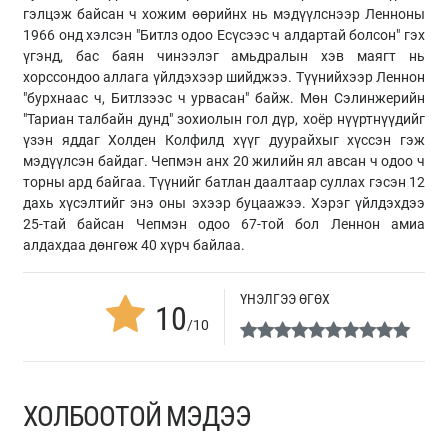
гэлцэж байсан ч хожим өөрийнх нь мэдүүлснээр Ленноны
1966 онд хэлсэн "Битлз одоо Есүсээс ч алдартай болсон" гэх
үгэнд, бас баян чинээлэг амьдралын хэв маягт нь
хорссондоо аллага үйлдэхээр шийджээ. Түүнийхээр Леннон
"бурхнаас ч, Битлзээс ч урвасан" байж. Мөн Сэлинжерийн
"Тариан талбайн дунд" зохиолын гол дүр, хоёр нүүртнүүдийг
үзэн яддаг Холден Колфилд хүүг дуурайхыг хүссэн гэж
мэдүүлсэн байдаг. Чепмэн анх 20 жилийн ял авсан ч одоо ч
торны ард байгаа. Түүнийг батлан даалтаар суллах гэсэн 12
дахь хүсэлтийг энэ оны эхээр буцаажээ. Хэрэг үйлдэхдээ
25-тай байсан Чепмэн одоо 67-той бол Леннон амиа
алдахдаа дөнгөж 40 хүрч байлаа.
ҮНЭЛГЭЭ ӨГӨХ
10
/10
ХОЛБООТОЙ МЭДЭЭ