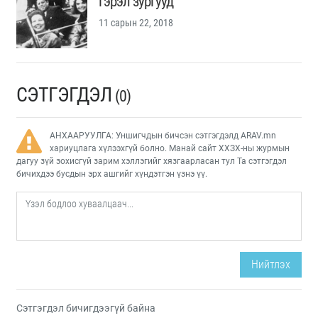
гэрэл зургууд
11 сарын 22, 2018
СЭТГЭГДЭЛ
(0)
АНХААРУУЛГА: Уншигчдын бичсэн сэтгэгдэлд ARAV.mn
хариуцлага хүлээхгүй болно. Манай сайт ХХЗХ-ны журмын
дагуу зүй зохисгүй зарим хэллэгийг хязгаарласан тул Та сэтгэгдэл
бичихдээ бусдын эрх ашгийг хүндэтгэн үзнэ үү.
Нийтлэх
Сэтгэгдэл бичигдээгүй байна