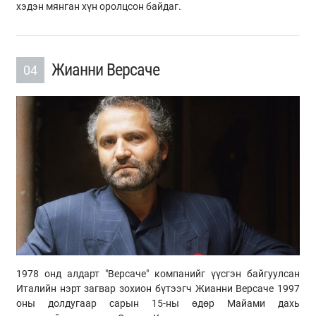
хэдэн мянган хүн оролцсон байдаг.
Жианни Версаче
04
1978 онд алдарт "Версаче" компанийг үүсгэн байгуулсан
Италийн нэрт загвар зохион бүтээгч Жианни Версаче 1997
оны долдугаар сарын 15-ны өдөр Майами дахь