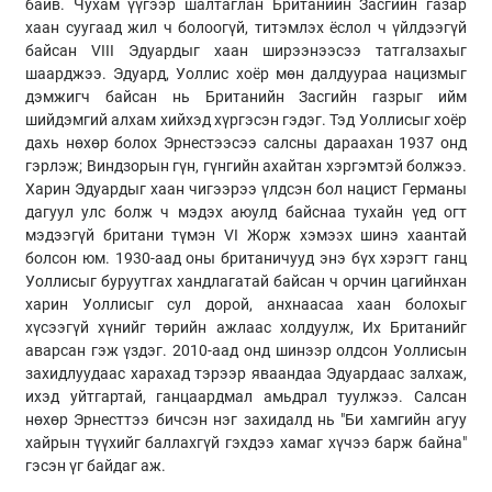
байв. Чухам үүгээр шалтаглан Британийн Засгийн газар
хаан суугаад жил ч болоогүй, титэмлэх ёслол ч үйлдээгүй
байсан VIII Эдуардыг хаан ширээнээсээ татгалзахыг
шаарджээ. Эдуард, Уоллис хоёр мөн далдуураа нацизмыг
дэмжигч байсан нь Британийн Засгийн газрыг ийм
шийдэмгий алхам хийхэд хүргэсэн гэдэг. Тэд Уоллисыг хоёр
дахь нөхөр болох Эрнестээсээ салсны дараахан 1937 онд
гэрлэж; Виндзорын гүн, гүнгийн ахайтан хэргэмтэй болжээ.
Харин Эдуардыг хаан чигээрээ үлдсэн бол нацист Германы
дагуул улс болж ч мэдэх аюулд байснаа тухайн үед огт
мэдээгүй британи түмэн VI Жорж хэмээх шинэ хаантай
болсон юм. 1930-аад оны британичууд энэ бүх хэрэгт ганц
Уоллисыг буруутгах хандлагатай байсан ч орчин цагийнхан
харин Уоллисыг сул дорой, анхнаасаа хаан болохыг
хүсээгүй хүнийг төрийн ажлаас холдуулж, Их Британийг
аварсан гэж үздэг. 2010-аад онд шинээр олдсон Уоллисын
захидлуудаас харахад тэрээр яваандаа Эдуардаас залхаж,
ихэд уйтгартай, ганцаардмал амьдрал туулжээ. Салсан
нөхөр Эрнесттээ бичсэн нэг захидалд нь "Би хамгийн агуу
хайрын түүхийг баллахгүй гэхдээ хамаг хүчээ барж байна"
гэсэн үг байдаг аж.