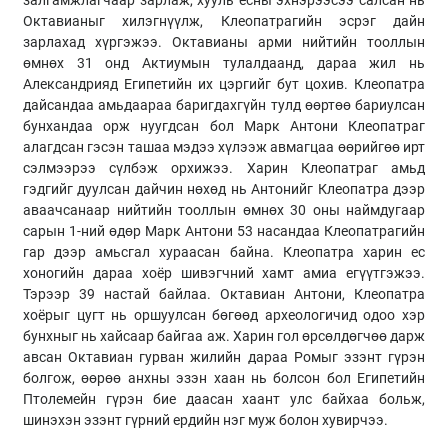
Октавианыг хилэгнүүлж, Клеопатрагийн эсрэг дайн
зарлахад хүргэжээ. Октавианы арми нийтийн тооллын
өмнөх 31 онд Актиумын тулалдаанд, дараа жил нь
Александрияд Египетийн их цэргийг бут цохив. Клеопатра
дайсандаа амьдаараа баригдахгүйн тулд өөртөө бариулсан
бунхандаа орж нуугдсан бол Марк Антони Клеопатраг
алагдсан гэсэн ташаа мэдээ хүлээж авмагцаа өөрийгөө ирт
сэлмээрээ сүлбэж орхижээ. Харин Клеопатраг амьд
гэдгийг дуулсан дайчин нөхөд нь Антонийг Клеопатра дээр
аваачсанаар нийтийн тооллын өмнөх 30 оны наймдугаар
сарын 1-ний өдөр Марк Антони 53 насандаа Клеопатрагийн
гар дээр амьсгал хураасан байна. Клеопатра харин ес
хоногийн дараа хоёр шивэгчний хамт амиа егүүтгэжээ.
Тэрээр 39 настай байлаа. Октавиан Антони, Клеопатра
хоёрыг цугт нь оршуулсан бөгөөд археологичид одоо хэр
бунхныг нь хайсаар байгаа аж. Харин гол өрсөлдөгчөө дарж
авсан Октавиан гурван жилийн дараа Ромыг эзэнт гүрэн
болгож, өөрөө анхны эзэн хаан нь болсон бол Египетийн
Птолемейн гүрэн бие даасан хаант улс байхаа больж,
шинэхэн эзэнт гүрний ердийн нэг муж болон хувирчээ.