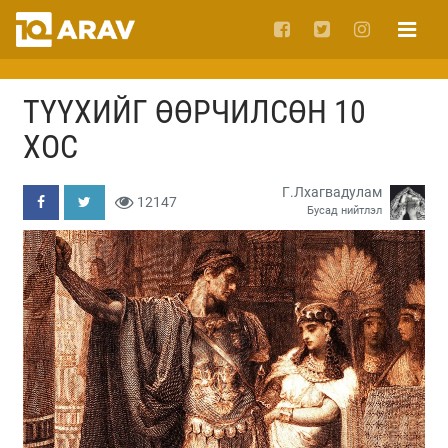
ТҮҮХИЙГ ӨӨРЧИЛСӨН 10
ХОС
Г.Лхагвадулам
12147
Бусад нийтлэл