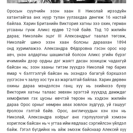
Оросын сүүлчийн эзэн хаан II Николай ирээдүйн
хатантайгаа анх нүүр тулан уулзахдаа дөнгөж 16 настай
байлаа. Харин Британийн Виктория хатны зээ охин, герман
угсааны гүнж Аликс ердөө 12-той байв. Тэд 10 жилийн
дараа; Николайн эцэг III Александрыг таалал төгсөж,
Николайг шинэ эзэн хаан болсны дараахан 1894
онд хуримлажээ. Александра Фёдоровна гэсэн орос нэр
авч, үнэн алдартны шашинтай болсон Аликс угийн бүрэг
ичимхийн дээр ордны дэг жаягт дасан зохицож чадахгүй
байсан нь; эзэн хааны титэм зүүхдээ Николай төр барих
ямар ч бэлтгэлгүй байсан нь эхэндээ багагүй бэрхшээл
үүсгэсэн ч залуу хос тун аз жаргалтай байлаа. Харин дөрвөн
охины дараа мэндэлсэн ганц хүү нь эхийнхээ буюу
Виктория хатны талаас зөвхөн эрэгтэй хүүхдэд дамждаг
хемофилия гэх цусны өвчтэй төрсөн нь хэдхэн жилийн
дараа Орос орныг нөмрөн авах зовлон зүдгүүр, уй гашууг
ёролсон гэлтэй байв. Орос, англичуудын хэн хэн нь
Николай, Александра хоёрыг анх гэрлүүлэхгүй хэмээн
хориглож байсан нь ч угтаа ийм явдлаас сэргийлсэн үйлдэл
байж. Гэтэл бүгдийнх нь айж эмээж байснаар Алексей хүү