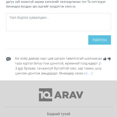
дагуу зүй зохисгүй зарим хэллэгийг хязгаарласан тул Та сэтгэгдэл
бичихдээ бусдын эрх ашгийг хүндэтгэн үзнэ үү.
Нийтлэх
Би хоёр давхар хаус цав цагаан тавилгатай шалнаасаа
тааз хүртэл битүү том цонхтой, өрөөний голд өдөрт 2-
3 дур булаам, тачаангуй бүсгүйтэй секс, хар тамхи, шоу
цэнгээн донтож амьдардаг. Өнөөдөр хэзээ ч
[ ... ]
Бидний тухай