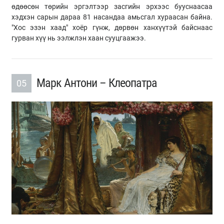
өдөөсөн төрийн эргэлтээр засгийн эрхээс бууснаасаа
хэдхэн сарын дараа 81 насандаа амьсгал хураасан байна.
"Хос эзэн хаад" хоёр гүнж, дөрвөн ханхүүтэй байснаас
гурван хүү нь ээлжлэн хаан сууцгаажээ.
Марк Антони – Клеопатра
05