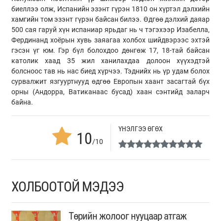
биеллээ олж, Испанийн эзэнт гүрэн 1810 он хүртэл дэлхийн
хамгийн том эзэнт гүрэн байсан билээ. Өдгөө дэлхий даяар
500 сая гаруй хүн испаниар ярьдаг нь ч тэгэхээр Изабелла,
Фердинанд хоёрын хувь заяагаа холбох шийдвэрээс эхтэй
гэсэн үг юм. Гэр бүл болохдоо дөнгөж 17, 18-тай байсан
католик хаад 35 жил ханилахдаа долоон хүүхэдтэй
болсноос тав нь нас биед хүрчээ. Тэднийх нь үр удам болох
сурвалжит язгууртнууд өдгөө Европын хаант засагтай бүх
орны (Андорра, Ватиканаас бусад) хаан сэнтийд заларч
байна.
ҮНЭЛГЭЭ ӨГӨХ
10
/10
ХОЛБООТОЙ МЭДЭЭ
Төрийн жолоог нууцаар атгаж