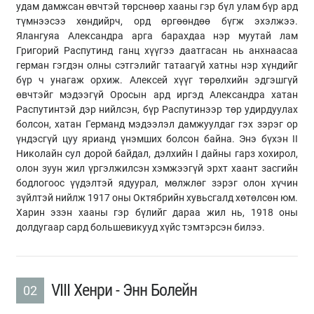
удам дамжсан өвчтэй төрснөөр хааны гэр бүл улам бүр ард
түмнээсээ хөндийрч, орд өргөөндөө бүгж эхэлжээ.
Ялангуяа Александра арга барахдаа нэр муутай лам
Григорий Распутинд ганц хүүгээ даатгасан нь анхнаасаа
герман гэгдэн олны сэтгэлийг татаагүй хатны нэр хүндийг
бүр ч унагаж орхиж. Алексей хүүг төрөлхийн эдгэшгүй
өвчтэйг мэдээгүй Оросын ард иргэд Александра хатан
Распутинтэй дэр нийлсэн, бүр Распутинээр төр удирдуулах
болсон, хатан Германд мэдээлэл дамжуулдаг гэх зэрэг ор
үндэсгүй цуу ярианд үнэмших болсон байна. Энэ бүхэн II
Николайн сул дорой байдал, дэлхийн I дайны гарз хохирол,
олон зуун жил үргэлжилсэн хэмжээгүй эрхт хаант засгийн
бодлогоос үүдэлтэй ядуурал, мөлжлөг зэрэг олон хүчин
зүйлтэй нийлж 1917 оны Октябрийн хувьсгалд хөтөлсөн юм.
Харин эзэн хааны гэр бүлийг дараа жил нь, 1918 оны
долдугаар сард большевикууд хүйс тэмтэрсэн билээ.
VIII Хенри - Энн Болейн
02