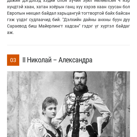
дажин дэгдэхэд хэдий олон хүчин зүйл нөлөөлсөн ч нэр
хүндтэй хаан, хатан хоёрын ганц хүү хэрэв хаан суусан бол
Европын нөхцөл байдал харьцангуй тогтвортой байх байсан
гэж үздэг судлаачид бий. "Дэлхийн дайны анхны буун дуу
Сараевод биш Майерлингт хадсан" гэдэг үг хүртэл байдаг
аж.
II Николай – Александра
03