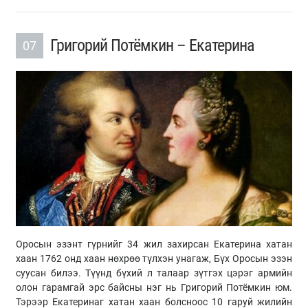
Григорий Потёмкин – Екатерина
07
Оросын эзэнт гүрнийг 34 жил захирсан Екатерина хатан
хаан 1762 онд хаан нөхрөө түлхэн унагаж, Бүх Оросын эзэн
суусан билээ. Түүнд бүхий л талаар зүтгэх цэрэг армийн
олон гарамгай эрс байсны нэг нь Григорий Потёмкин юм.
Тэрээр Екатеринаг хатан хаан болсноос 10 гаруй жилийн