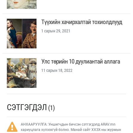
Түүхийн хачирхалтай тохиолдлууд
1 сарын 29, 2021
Улс төрийн 10 дуулиантай аллага
11 сарын 18, 2022
СЭТГЭГДЭЛ
(1)
АНХААРУУЛГА: Уншигчдын бичсэн сэтгэгдэлд ARAV.mn
хариуцлага хүлээхгүй болно. Манай сайт ХХЗХ-ны журмын