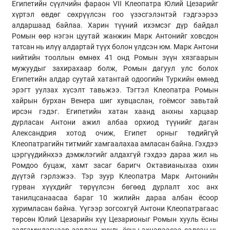
Египетийн сүүлчийн фараон VII Клеопатра Юлий Цезарийг
хүртэл өвдөг сөхрүүлсэн гоо үзэсгэлэнтэй гэдгээрээ
алдаршаад байлаа. Харин түүний ихэмсэг дүр байдал
Ромын өөр нэгэн цуутай жанжин Марк Антонийг ховсдон
татсан нь илүү алдартай түүх болон үлдсэн юм. Марк Антони
нийтийн тооллын өмнөх 41 онд Ромын зүүн хязгаарын
мужуудыг захирахаар болж, Ромын дагуул улс болох
Египетийн алдар суутай хатантай одоогийн Туркийн өмнөд
эрэгт уулзах хүсэлт тавьжээ. Тэгтэл Клеопатра Ромын
хайрын бурхан Венера шиг хувцаслан, гоёмсог завьтай
ирсэн гэдэг. Египетийн хатан хаанд анхны харцаар
дурласан Антони ажил албаа орхиод түүнийг даган
Александрия хотод очиж, Египет орныг төдийгүй
Клеопатрагийн титмийг хамгаалахаа амласан байна. Гэхдээ
цэргүүдийнхээ дэмжлэгийг алдахгүй гэхдээ дараа жил нь
Ромдоо буцаж, хамт засаг баригч Октавианыхаа охин
дүүтэй гэрлэжээ. Тэр зуур Клеопатра Марк Антонийн
гурван хүүхдийг төрүүлсэн бөгөөд дурлалт хос анх
танилцсанаасаа бараг 10 жилийн дараа албан ёсоор
хуримласан байна. Үүгээр зогсохгүй Антони Клеопатрагаас
төрсөн Юлий Цезарийн хүү Цезарионыг Ромын хууль ёсны
залгамжлагчаар зарлаж, хууль ёсны эхнэрээсээ салсан нь