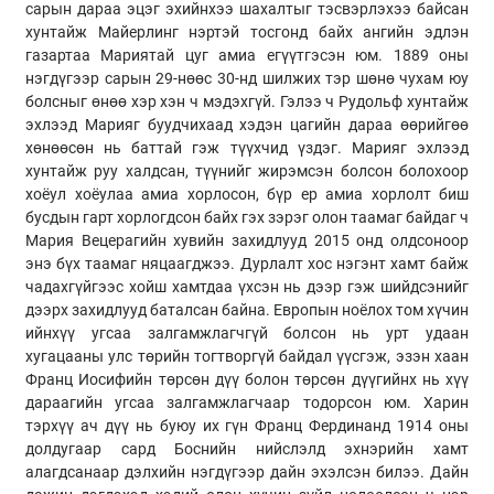
сарын дараа эцэг эхийнхээ шахалтыг тэсвэрлэхээ байсан
хунтайж Майерлинг нэртэй тосгонд байх ангийн эдлэн
газартаа Мариятай цуг амиа егүүтгэсэн юм. 1889 оны
нэгдүгээр сарын 29-нөөс 30-нд шилжих тэр шөнө чухам юу
болсныг өнөө хэр хэн ч мэдэхгүй. Гэлээ ч Рудольф хунтайж
эхлээд Марияг буудчихаад хэдэн цагийн дараа өөрийгөө
хөнөөсөн нь баттай гэж түүхчид үздэг. Марияг эхлээд
хунтайж руу халдсан, түүнийг жирэмсэн болсон болохоор
хоёул хоёулаа амиа хорлосон, бүр ер амиа хорлолт биш
бусдын гарт хорлогдсон байх гэх зэрэг олон таамаг байдаг ч
Мария Вецерагийн хувийн захидлууд 2015 онд олдсоноор
энэ бүх таамаг няцаагджээ. Дурлалт хос нэгэнт хамт байж
чадахгүйгээс хойш хамтдаа үхсэн нь дээр гэж шийдсэнийг
дээрх захидлууд баталсан байна. Европын ноёлох том хүчин
ийнхүү угсаа залгамжлагчгүй болсон нь урт удаан
хугацааны улс төрийн тогтворгүй байдал үүсгэж, эзэн хаан
Франц Иосифийн төрсөн дүү болон төрсөн дүүгийнх нь хүү
дараагийн угсаа залгамжлагчаар тодорсон юм. Харин
тэрхүү ач дүү нь буюу их гүн Франц Фердинанд 1914 оны
долдугаар сард Боснийн нийслэлд эхнэрийн хамт
алагдсанаар дэлхийн нэгдүгээр дайн эхэлсэн билээ. Дайн