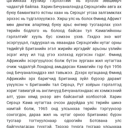
цагийнхаа хуулиар гэрлэлтийг нь хүлээн зөвшөөрч
чадахгүй байлаа. Харин Бечуаналэндэд Серэцэгийн авга ах
буюу бамангвато ястны хаан нь Серэцэг угсаа залгамжлах
эрхээс нь түдгэлзүүлжээ. Хөрш улс нь болох Өмнөд Африкт
мөн дөнгөж апартеид буюу арьс өнгөөр тусгаарлах үзэл
төрийн бодлого нь болоод байсан тул Камагийнхны
гэрлэлтийг хууль бус хэмээн үзэв. Гэхдээ энэ мэт
эсэргүүцэл, гадуурхал нь яваандаа Серэцэгийн нутаг орны
төдийгүй Британийн эгэл жирийн иргэдийг арьсны үзлийн
эсрэг илүү ил тод үгээ хэлэхэд хүргэсэн гэдэг. Өмнөд
Африкийн эсэргүүцлээс болж бүтэн зургаан жил нутагтаа
очиж чадалгүй Лондонд амьдарсан Камагийн гэр бүл 1956
онд Бечуаналэнддээ хөл тавьжээ. Дээрх хугацаанд Өмнөд
Африкийн эрх баригчид Британид зүйл бүрээр дарамт
үзүүлсэн ч Британийн тал Серэцэ, Рүт хоёрын гэрлэлтэд
хориг тавиагүй нь англичууд Бечуаналэндаас их хэмжээний
алт, уран хямд үнээр авч байсантай холбоотой. Харин
Серэцэ Кама нутагтаа очсон даруйдаа улс төрийн шинэ
намтай болж, 1965 онд улсынхаа төрийн тэргүүнээр
сонгогдон, дараа жил нь нутаг орноо Британиас бүрэн
тусгаар тогтнуулснаар одоогийн Ботсвана улс
байгуулагдсан түүхтэй. Тэрээр туурга тусгаар улсынхаа