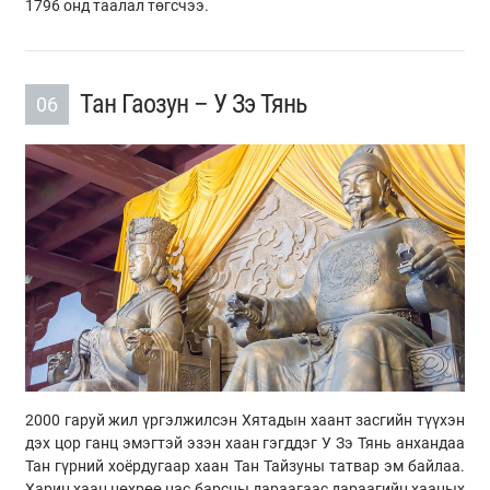
1796 онд таалал төгсчээ.
Тан Гаозун – У Зэ Тянь
06
2000 гаруй жил үргэлжилсэн Хятадын хаант засгийн түүхэн
дэх цор ганц эмэгтэй эзэн хаан гэгддэг У Зэ Тянь анхандаа
Тан гүрний хоёрдугаар хаан Тан Тайзуны татвар эм байлаа.
Харин хаан нөхрөө нас барсны дараагаас дараагийн хааных