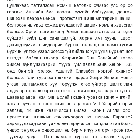
цуцлахаас татгалзсан Ромын католик сүмээс улс орноо
гаргаж, Английн бие даасан сүмийг байгуулан, дөнгөж
шинэхэн дээрээ байсан протестант шашныг төрийн шашин
болгосон нь урьд хожид дуулдаагүй шашин номын хувьсгал
болжээ. Орчин цагийнханд Ромын папаас татгалзана гэдэг
сүйдтэй зүйл шиг санагдахгүй. Харин XVI зууны Европ
дахинд сүмийн шийдвэрийг бурхны таалал, пап ламын үгийг
бурхны үг гэж үзээд зогсохгүй дийлэнх хүн үүнд бүр бат нот
итгэдэг байсан гэхээр Хенригийн Энн Болейний төлөө
хийсэн зүйл үнэхээрийн түүхэн үйл явдал байв. Хенри 1533
онд Эннтэй гэрлэж, удалгүй Элизабет нэртэй охинтой
болжээ. Гэвч гуравхан жилийн дараа Хенри Эннийг мөн л
угсаа залгамжлах хүү төрүүлж өгөөгүйгээр шалтаглан,
элдвээр хардаж сэрдсээр олон эртэй нөхцсөн хэрэгт гүтгэн
цаазаар авсан юм. Энн Болейн хэдий гуравхан жил Английн
хатан суусан ч ганц охин нь эцэстээ VIII Хенрийн орыг
залгаж, 44 жил хаанчилсан билээ. Харин Англи орон
протестант шашныг сонгосноороо эх газрын Европтой
харьцуулахад хавьгүй чөлөөт, ардчилсан хандлагатай болж;
үндэстэн-улсын ондоошил нь бүр ч илүү ялгарч ирсэн гэж
түүхчид үздэг. Пап ламаас хүртэл татгалзаж чадсан