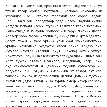
Кастиллын I Изабелла, Арагоны II Фердинанд хоёр анх тус
тусын газар орноо Португалын хаанаас хамгаалахыг
хүссэндээ бие биетэйгээ гэрлэхийг зөвшөөрсөн гэдэг.
Харин 1469 оны аравдугаар сард болсон тэдний хурим
нэгдсэн Испани улсын суурийг тавихаас гадна исламын
шашинтнуудыг Иберийн хойгоос 780 гаруй жилийн дараа
нэг мөр хөөж гаргах, католик сүм хийд улам эрх мэдэлтэй
болох, хожмын Хабсбургийн удмынхан хүчирхэгжихийн
урьдач нөхцөлийг бүрдүүлж өгсөн байна. Гэхдээ энэ
бүхнээс илүүтэй Италийн Генуя (Женова) хотын уугуул
Кристофер Колумбын Энэтхэгт хүрэх худалдааны шинэ зам
нээх түүхэн аяллыг Изабелла, Фердинанд хоёр 1492
онд санхүүжүүлсэн нь дэлхийн түүхийг орвонгоор нь
эргүүлсэн юм. Колумбын Америкийн эх газарт анх хөл
тавьсан мөн оныг өдгөө орчин цагийн дэлхийн түүхийн
эхлэл гэж үздэг. Хятадын Тан гүрний эхнэр, нөхөр хос эзэн
хаан шиг католик хаад гэгддэг Изабелла, Фердинанд хоёр
хоорондоо ихэд таарамжтай эр, эмээс гадна гар нийлсэн,
эрх тэгш улс төрийн хамтрагчид байлаа. Нэгдсэн Испани
орныг Европын тэргүүлэх хүчин болгох тэдний зорилго
Колумбын нээлтийн үр шимээр хэдхэн жилийн дотор