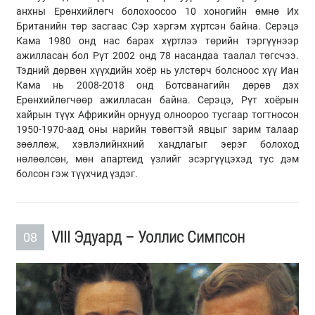
анхны Ерөнхийлөгч болохоосоо 10 хоногийн өмнө Их
Британийн төр засгаас Сэр хэргэм хүртсэн байна. Серэцэ
Кама 1980 онд нас барах хүртлээ төрийн тэргүүнээр
ажилласан бол Рүт 2002 онд 78 насандаа таалал төгсчээ.
Тэдний дөрвөн хүүхдийн хоёр нь улстөрч болсноос хүү Иан
Кама нь 2008-2018 онд Ботсванагийн дөрөв дэх
Ерөнхийлөгчөөр ажилласан байна. Серэцэ, Рүт хоёрын
хайрын түүх Африкийн орнууд олноороо тусгаар тогтносон
1950-1970-аад оны нарийн төвөгтэй явцыг зарим талаар
зөөллөж, хэвлэлийнхний хандлагыг эерэг болоход
нөлөөлсөн, мөн апартеид үзлийг эсэргүүцэхэд тус дэм
болсон гэж түүхчид үздэг.
VIII Эдуард – Уоллис Симпсон
08