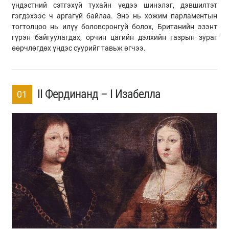
үндэстний сэтгэхүй тухайн үедээ шинэлэг, дэвшилтэт
гэгдэхээс ч аргагүй байлаа. Энэ нь хожим парламентын
тогтолцоо нь илүү боловсронгуй болох, Британийн эзэнт
гүрэн байгуулагдах, орчин цагийн дэлхийн газрын зураг
өөрчлөгдөх үндэс суурийг тавьж өгчээ.
II Фердинанд – I Изабелла
01