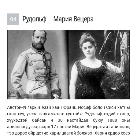
Рудольф – Мария Вецера
04
Австри-Унгарын эзэн хаан Франц Иосиф болон Сиси хатны
ганц хүү, угсаа залгамжлах хунтайж Рудольф хэдий эхнэр,
хүүхэдтэй байсан ч 30 настайдаа буюу 1888 оны
арваннэгдүгээр сард 17 настай Мария Вецератай танилцаж,
тэр дороо ойр дотно харилцаатай болжээ. Харин ердөө хоёр