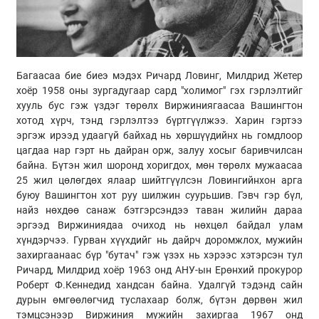
Багаасаа бие биеэ мэдэх Ричард Ловинг, Милдрид Жетер
хоёр 1958 оны зургадугаар сард "холимог" гэх гэрлэлтийг
хууль бус гэж үздэг төрөлх Виржиниягаасаа Вашингтон
хотод хүрч, тэнд гэрлэлтээ бүртгүүлжээ. Харин гэртээ
эргэж ирээд удаагүй байхад нь хөршүүдийнх нь гомдлоор
цагдаа нар гэрт нь дайран орж, залуу хосыг баривчилсан
байна. Бүтэн жил шоронд хоригдох, мөн төрөлх мужаасаа
25 жил цөлөгдөх ялаар шийтгүүлсэн Ловингийнхон арга
буюу Вашингтон хот руу шилжин суурьшив. Гэвч гэр бүл,
найз нөхдөө санаж бэтгэрсэндээ таван жилийн дараа
эргээд Виржиниядаа очиход нь нөхцөл байдал улам
хүндэрчээ. Гурван хүүхдийг нь дайрч доромжлох, мужийн
захиргаанаас бүр "бутач" гэж үзэх нь хэрээс хэтэрсэн тул
Ричард, Милдрид хоёр 1963 онд АНУ-ын Ерөнхий прокурор
Роберт Ф.Кеннедид хандсан байна. Удалгүй тэдэнд сайн
дурын өмгөөлөгчид туслахаар болж, бүтэн дөрвөн жил
тэмцсэнээр Виржиния мужийн захиргаа 1967 онд