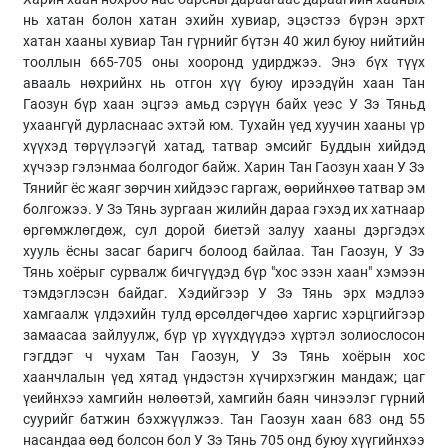
нь хатан болон хатан эхийн хувиар, эцэстээ бүрэн эрхт
хатан хааны хувиар Тан гүрнийг бүтэн 40 жил буюу нийтийн
тооллын 665-705 оны хооронд удирджээ. Энэ бүх түүх
авааль нөхрийнх нь отгон хүү буюу ирээдүйн хаан Тан
Гаозун бүр хаан эцгээ амьд сэрүүн байх үеэс У Зэ Тяньд
ухаангүй дурласнаас эхтэй юм. Тухайн үед хуучин хааны үр
хүүхэд төрүүлээгүй хатад, татвар эмсийг Буддын хийдэд
хүчээр гэлэнмаа болгодог байж. Харин Тан Гаозун хаан У Зэ
Тянийг ёс жаяг зөрчин хийдээс гаргаж, өөрийнхөө татвар эм
болгожээ. У Зэ Тянь зургаан жилийн дараа гэхэд их хатнаар
өргөмжлөгдөж, сул дорой биетэй залуу хааны дэргэдэх
хууль ёсны засаг баригч болоод байлаа. Тан Гаозун, У Зэ
Тянь хоёрыг сурвалж бичгүүдэд бүр "хос эзэн хаан" хэмээн
тэмдэглэсэн байдаг. Хэдийгээр У Зэ Тянь эрх мэдлээ
хамгаалж үлдэхийн тулд өрсөлдөгчдөө харгис хэрцгийгээр
замаасаа зайлуулж, бүр үр хүүхдүүдээ хүртэл золиослосон
гэгддэг ч чухам Тан Гаозун, У Зэ Тянь хоёрын хос
хаанчлалын үед хятад үндэстэн хүчирхэгжин мандаж; цаг
үеийнхээ хамгийн нөлөөтэй, хамгийн баян чинээлэг гүрний
суурийг батжин бэхжүүлжээ. Тан Гаозун хаан 683 онд 55
насандаа өөд болсон бол У Зэ Тянь 705 онд буюу хүүгийнхээ