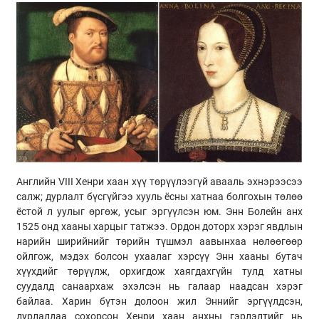
Английн VIII Хенри хаан хүү төрүүлээгүй авааль эхнэрээсээ
салж; дурлалт бүсгүйгээ хууль ёсны хатнаа болгохын төлөө
ёстой л уулыг өргөж, усыг эргүүлсэн юм. Энн Болейн анх
1525 онд хааны харцыг татжээ. Ордон доторх хэрэг явдлын
нарийн ширийнийг төрийн түшмэл аавынхаа нөлөөгөөр
ойлгож, мэдэх болсон ухаалаг хэрсүү Энн хааны бутач
хүүхдийг төрүүлж, орхигдож хаягдахгүйн тулд хатны
суудалд санаархаж эхэлсэн нь галаар наадсан хэрэг
байлаа. Харин бүтэн долоон жил Эннийг эргүүлдсэн,
дурлалдаа сохорсон Хенри хаан анхны гэрлэлтийг нь