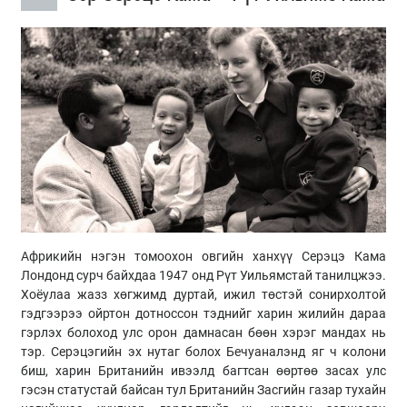
Африкийн нэгэн томоохон овгийн ханхүү Серэцэ Кама
Лондонд сурч байхдаа 1947 онд Рүт Уильямстай танилцжээ.
Хоёулаа жазз хөгжимд дуртай, ижил төстэй сонирхолтой
гэдгээрээ ойртон дотноссон тэднийг харин жилийн дараа
гэрлэх болоход улс орон дамнасан бөөн хэрэг мандах нь
тэр. Серэцэгийн эх нутаг болох Бечуаналэнд яг ч колони
биш, харин Британийн ивээлд багтсан өөртөө засах улс
гэсэн статустай байсан тул Британийн Засгийн газар тухайн