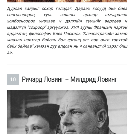
Дурлал хайрыг сохор гэлцдэг. Дараах хосууд бие биеэ
сонгосноороо, хувь заяаны эрхээр амьдралаа
холбосноороо үнэхээр ч дэлхийн түүхийг өөрсдөө ч
мэдэлгүй "сохроор" эргүүлжээ. XVII зууны Францын нэртэй
эрдэмтэн, философич Блез Паскаль "Клеопатрагийн хамар
жаахан навтгар байсан бол ертөнц огт өөр өнгө төрхтэй
байх байлаа" хэмээн дуу алдсан нь ч санаандгүй хэрэг биш
ээ.
Ричард Ловинг – Милдрид Ловинг
10