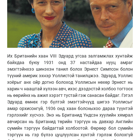
Их Британийн хаан VIII Эдуард угсаа залгамжлах хунтайж
байхдаа буюу 1931 онд 37 настайдаа нууц амраг
эмэгтэйнхээ шинэхэн танил болох Эрнест Симпсон болон
түүний америк эхнэр Уоллистой танилцжээ. Эдуард, Уоллис
хоёрыг анх ойр дотно болоход Уоллисын нөхөр Эрнест нь
харин ч нааштай хүлээн авч, ихэс дээдэстэй холбоо тогтоох
нь өөрийнх нь ажил хэрэгт тустай гэж санасан байдаг. Гэтэл
Эдуард өмнөх гэр бүлтэй эмэгтэйчүүд шигээ Уоллисыг
амар орхисонгүй, 1936 онд хаан болсныхоо дараа түүнтэй
гэрлэхийг хүсчээ. Энэ нь Британид Үндсэн хуулийн хямрал
авчирсан нь Британид төрийн тэргүүн нь давхар Английн
сүмийн тэргүүн байдагтай холбоотой. Өөрөөр бол сүмийн
тэргүүн нь гэр бүлээ цуцлуулсан хүнтэй гэрлэж болохгүй