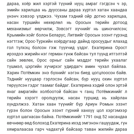
дараа, хоёр жил хэртэй түүний нууц амраг гэгдсэн ч эр,
эмийн харилцаа нь дууссаны дараа хүртэл хатан хаандаа
үнэнч хэвээр үлджээ. Чухам тэдний ойр дотно харилцаа,
насан туршийн нөхөрлөл нь Оросын төрийн дотоод
механизмыг өөрчилж, Зэвсэгт хүчнийг нь шинэчилсэн;
Крымийн хойг болон Беларус, Литвийг Оросын эзэнт гүрэнд
нэгтгэж; Орос-Туркийн хоёрдугаар дайнд оросуудыг ялахад
гол түлхэц болсон гэж түүхчид үздэг. Екатерина Орост
ирэхдээ жирийн нэг герман гүнж байсан тул түүнд итгэлтэй
сайн зөвлөх, Орос орныг сайн мэддэг төрийн ухаалаг
түшмэл, цэргийн хүчирхэг удирдагч амин чухал байлаа.
Харин Потёмкин энэ бүхнийг нэгэн биед цогцлоосон байв.
Тэднийг нууцаар гэрлэсэн байсан, бүр нууц охин хүртэл
төрүүлсэн гэдэг таамаг байдаг. Екатерина хэдий олон эртэй
янаг амрагийн холбоотой байсан ч ганц Потёмкинийг л
төрийн хэрэгт оролцуулж, насан туршид нь хайрлан
хүндэлжээ. Хатан хаан түүнийг бүр Ариун Ромын эзэнт
гүрэн болон Оросын эзэнт гүрний ханхүү цол хэргэмээр
хүртэл шагнасан байна. Потёмкинийг 1791 онд 52 насандаа
өвчнөөр өөд болоход Екатерина ихэд эмгэнэн гашуудаж, гүн
хямралаасаа гарч чадахгүй байсаар таван жилийн дараа