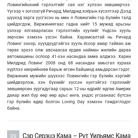
Ловингийнхний гэрлэлтийг сая нэг хүлээн зөвшөөрчээ.
Үүгээр ч зогсохгүй Ричард, Милдрид хоёрын хүсэлтээр Дээд
шүүхэд зарга үүсгэсэн нь мөн л Ловингийн гэр бүлийн талд
шийдэгдэж, Виржиниягаас гадна нийт 15 мужид арьсны
үзлээр ялгаварласан гэрлэлтийн хуулийг Үндсэн хууль
зөрчсөн хэмээн үзсэн байна. Харамсалтай нь Ричард
Ловинг эхнэр, хүүхдүүдтэйгээ хууль ёсоор амар тайван аж
төрөх эрхээ олж авснаасаа ердөө найман жилийн дараа
автомашины ослоор 41-хэн насандаа амиа алджээ. Харин
Милдрид Ловинг 2008 онд 68 насандаа амьсгал хураах
хүртлээ нөхрийнхөө барьж өгсөн байшинд амьдарсан гэдэг.
Виржиния мужийн шүүхээс Ловингийн гэр бүлийн хэргийг
шийдвэрлэж, хэн бүхнийг хүссэн хүнтэйгээ гэрлэхийг
зөвшөөрсөн зургадугаар сарын 12-ны өдрийг өдгөө Америк
даяар жил бүр өөр өөр арьс өнгө, үндэс угсаанаас бүтсэн
гэр бүлийн өдөр болгон Loving Day хэмээн тэмдэглэдэг
байна.
Сэр Серэцэ Кама – Рүт Уильямс Кама
09