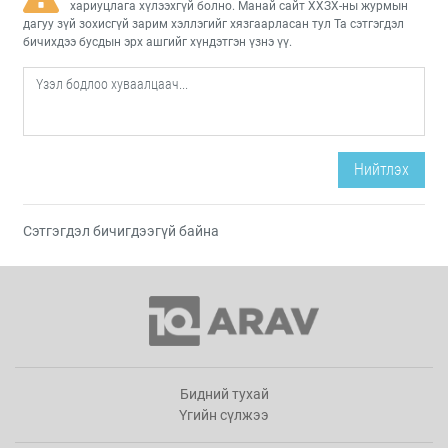
хариуцлага хүлээхгүй болно. Манай сайт ХХЗХ-ны журмын
дагуу зүй зохисгүй зарим хэллэгийг хязгаарласан тул Та сэтгэгдэл
бичихдээ бусдын эрх ашгийг хүндэтгэн үзнэ үү.
Нийтлэх
Сэтгэгдэл бичигдээгүй байна
Бидний тухай
Үгийн сүлжээ