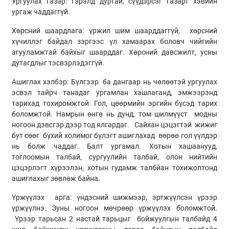
Ургуулах газар: гэрэлд дуртай, сүүдэрсэг газарт хэвийн
ургаж чаддаггүй.
Хөрсний шаардлага: үржил шим шаарддаггүй, хөрсний
хүчиллэг байдал зэргээс үл хамаарах боловч чийгийн
агууламжтай байхыг шаарддаг. Хөрсний давсжилт, усны
дутагдлыг тэсвэрлэдэггүй.
Ашиглах хэлбэр: Бүлгээр ба дангаар нь чөлөөтэй ургуулах
эсвэл тайрч танадаг ургамлан хашлаганд, эмжээрэнд
тарихад тохиромжтой. Гол, цөөрмийн эргийн бүсэд тарих
боломжтой. Намрын өнгө нь дунд, том шилмүүст модны
ногоон дэвсгэр дээр тод ялгардаг. Сайхан цэцэгтэй жижиг
бут сөөг бүхий холимог бүлэгт ашиглахад өөрөө гол үүлдэр
нь болж чаддаг. Балт ургамал. Хотын хашаанууд,
тоглоомын талбай, сургуулийн талбай, олон нийтийн
цэцэрлэгт хүрээлэн, хотын гудамж талбйан тохижолтонд
ашиглахыг зөвлөж байна.
Үржүүлэх арга: үндэсний шижмээр, эртжүүлсэн үрээр
үржүүлнэ. Зуны ногоон мөчрөөр үржүүлэх боломжтой.
Үрээр тарьсан 2 настай тарьцыг бойжуулгын талбайд 4