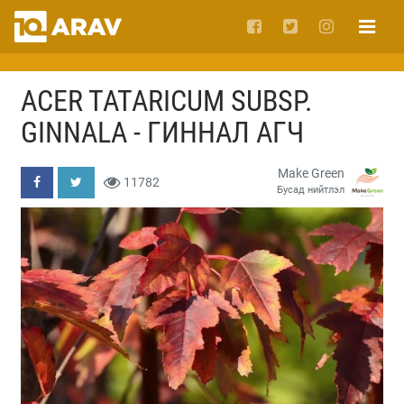
ACER TATARICUM SUBSP.
GINNALA - ГИННАЛ АГЧ
Make Green
11782
Бусад нийтлэл