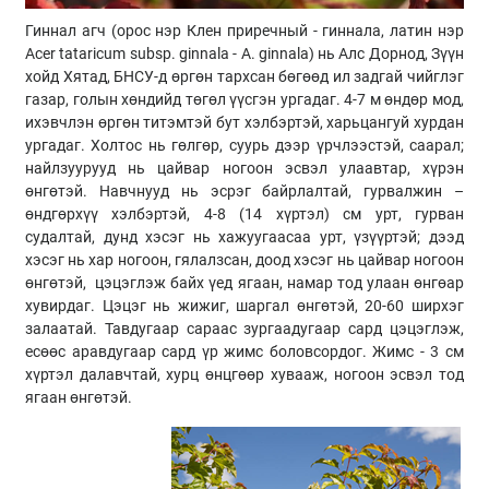
Гиннал агч (орос нэр Клен приречный - гиннала, латин нэр
Acer tataricum subsp. ginnala - A. ginnala) нь Алс Дорнод, Зүүн
хойд Хятад, БНСУ-д өргөн тархсан бөгөөд ил задгай чийглэг
газар, голын хөндийд төгөл үүсгэн ургадаг. 4-7 м өндөр мод,
ихэвчлэн өргөн титэмтэй бут хэлбэртэй, харьцангуй хурдан
ургадаг. Холтос нь гөлгөр, суурь дээр үрчлээстэй, саарал;
найлзуурууд нь цайвар ногоон эсвэл улаавтар, хүрэн
өнгөтэй. Навчнууд нь эсрэг байрлалтай, гурвалжин –
өндгөрхүү хэлбэртэй, 4-8 (14 хүртэл) см урт, гурван
судалтай, дунд хэсэг нь хажуугаасаа урт, үзүүртэй; дээд
хэсэг нь хар ногоон, гялалзсан, доод хэсэг нь цайвар ногоон
өнгөтэй, цэцэглэж байх үед ягаан, намар тод улаан өнгөар
хувирдаг. Цэцэг нь жижиг, шаргал өнгөтэй, 20-60 ширхэг
залаатай. Тавдугаар сараас зургаадугаар сард цэцэглэж,
есөөс аравдугаар сард үр жимс боловсордог. Жимс - 3 см
хүртэл далавчтай, хурц өнцгөөр хувааж, ногоон эсвэл тод
ягаан өнгөтэй.