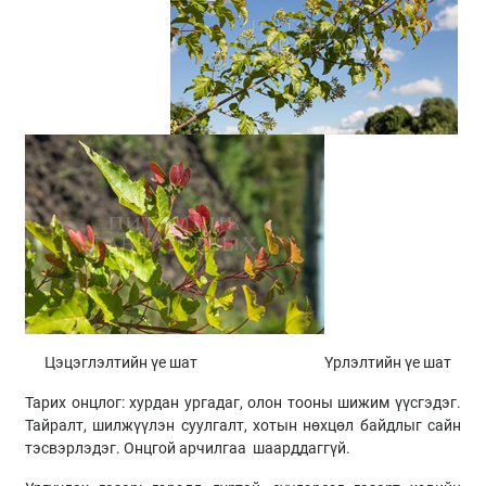
Цэцэглэлтийн үе шат Үрлэлтийн үе шат
Тарих онцлог: хурдан ургадаг, олон тооны шижим үүсгэдэг.
Тайралт, шилжүүлэн суулгалт, хотын нөхцөл байдлыг сайн
тэсвэрлэдэг. Онцгой арчилгаа шаарддаггүй.