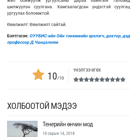
жил бойжуулж ургуулсаны дараа байнгын талбайд
шилжүүлэн суулгана. Хамгаалагдсан үндэстэй суулгац
ургуулах боломжтой.
Өвөлжилт: Өвөлжилт сайтай.
Бэлтгэсэн:
ОУУБИС-ийн Ойн тэнхимийн эрхлэгч, доктор, дэд
профессор Д.Чанцалням
ҮНЭЛГЭЭ ӨГӨХ
10
/10
ХОЛБООТОЙ МЭДЭЭ
Тенерийн өнчин мод
10 сарын 14, 2018