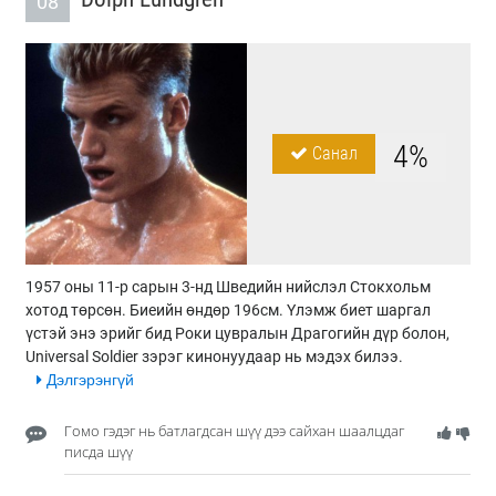
08
4%
Санал
1957 оны 11-р сарын 3-нд Шведийн нийслэл Стокхольм
хотод төрсөн. Биеийн өндөр 196см. Үлэмж биет шаргал
үстэй энэ эрийг бид Роки цувралын Драгогийн дүр болон,
Universal Soldier зэрэг кинонуудаар нь мэдэх билээ.
Дэлгэрэнгүй
Гомо гэдэг нь батлагдсан шүү дээ сайхан шаалцдаг
писда шүү