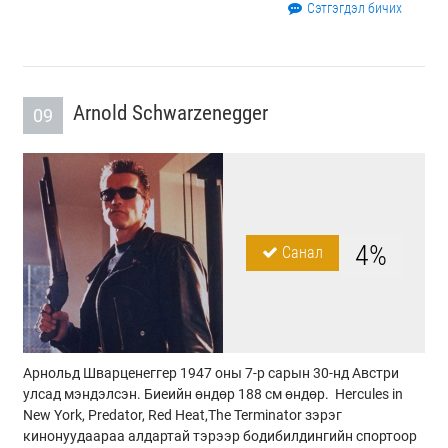
Сэтгэгдэл бичих
Arnold Schwarzenegger
09
4%
Санал
Арнольд Шварценеггер 1947 оны 7-р сарын 30-нд Австри
улсад мэндэлсэн. Биеийн өндөр 188 см өндөр. Hercules in
New York, Predator, Red Heat,The Terminator зэрэг
кинонуудаараа алдартай тэрээр бодибилдингийн спортоор