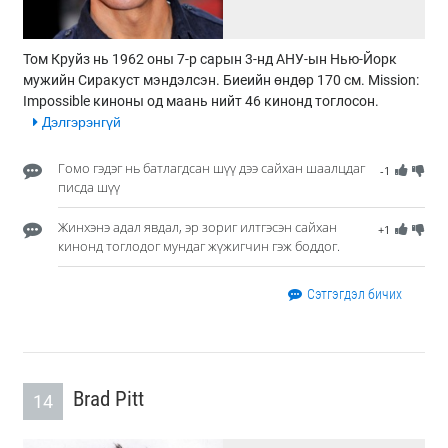
Том Круйз нь 1962 оны 7-р сарын 3-нд АНУ-ын Нью-Йорк
мужийн Сиракуст мэндэлсэн. Биеийн өндөр 170 см. Mission:
Impossible киноны од маань нийт 46 кинонд тоглосон.
Дэлгэрэнгүй
Гомо гэдэг нь батлагдсан шүү дээ сайхан шаалцдаг
-1
писда шүү
Жинхэнэ адал явдал, эр зориг илтгэсэн сайхан
+1
кинонд тоглодог мундаг жүжигчин гэж боддог.
Сэтгэгдэл бичих
Brad Pitt
14