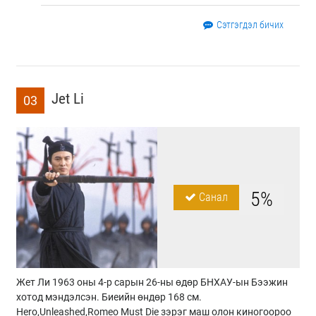
Сэтгэгдэл бичих
Jet Li
03
5%
Санал
Жет Ли 1963 оны 4-р сарын 26-ны өдөр БНХАУ-ын Бээжин
хотод мэндэлсэн. Биеийн өндөр 168 см.
Нero,Unleashed,Romeo Must Die зэрэг маш олон киногоороо