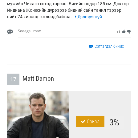
мужийн Чикаго хотод төрсөн. Биеийн өндөр 185 см. Доктор
Индиана Жонесийн дүрээрээ бидний сайн танил тэрээр
нийт 74 кинонд тоглоод байгаа.
Дэлгэрэнгүй
Seeegsii man
+1
Сэтгэгдэл бичих
Matt Damon
17
3%
Санал