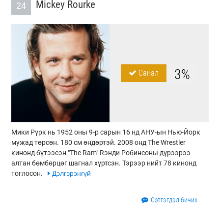
Mickey Rourke
24
3%
Санал
Мики Рүрк нь 1952 оны 9-р сарын 16 нд АНУ-ын Нью-Йорк
мужад төрсөн. 180 см өндөртэй. 2008 онд The Wrestler
кинонд бүтээсэн "The Ram" Rэнди Робинсоны дүрээрээ
алтан бөмбөрцөг шагнал хүртсэн. Тэрээр нийт 78 кинонд
тоглосон.
Дэлгэрэнгүй
Сэтгэгдэл бичих