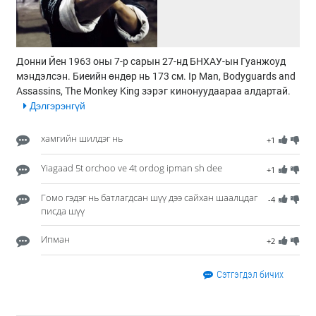
Донни Йен 1963 оны 7-р сарын 27-нд БНХАУ-ын Гуанжоуд
мэндэлсэн. Биеийн өндөр нь 173 см. Ip Man, Bodyguards and
Assassins, The Monkey King зэрэг кинонуудаараа алдартай.
Дэлгэрэнгүй
хамгийн шилдэг нь
+1
Yiagaad 5t orchoo ve 4t ordog ipman sh dee
+1
Гомо гэдэг нь батлагдсан шүү дээ сайхан шаалцдаг
-4
писда шүү
Ипман
+2
Сэтгэгдэл бичих