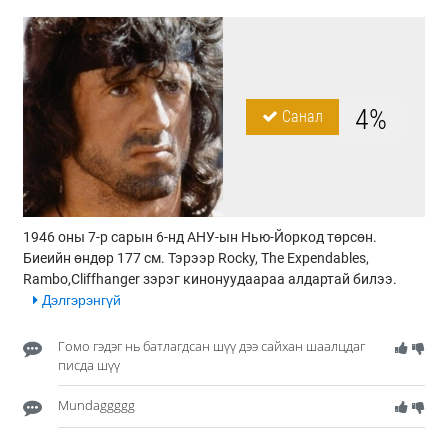
4%
Санал
1946 оны 7-р сарын 6-нд АНУ-ын Нью-Йоркод төрсөн.
Биеийн өндөр 177 см. Тэрээр Rocky, The Expendables,
Rambo,Cliffhanger зэрэг кинонуудаараа алдартай билээ.
Дэлгэрэнгүй
Гомо гэдэг нь батлагдсан шүү дээ сайхан шаалцдаг
писда шүү
Mundaggggg