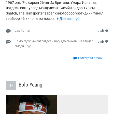
1967 оны 7-р сарын 26-нд Их Британи, Умард Ирландын
нэгдсэн вант улсад мэндэлсэн. Биеийн өндөр 178 см.
Snatch, The Transporter зэрэг киногоороо үзэгчдийн танил
тэрбээр 46 кинонд тоглосон.
Дэлгэрэнгүй
Lag fighter
+2
Гомо гэдэг нь батлагдсан шүү дээ сайхан шаалцдаг
-2
писда шүү
Сэтгэгдэл бичих
Bolo Yeung
07