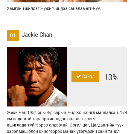
Хамгийн шилдэг жүжигчиндээ саналаа өгнө үү.
Jackie Chan
01
13%
Санал
Жеки Чан 1954 оны 4-р сарын 7-нд Хонконгд мэндэлсэн. 174
см өндөртэй тэрээр кинондоо орлон тоглогч
ашигладаггүйгээрээ алдартай. Оргил цаг, Цагдаагийн түүх
зэрэг маш олон киногоороо манай үзэгчдийн сайн танил