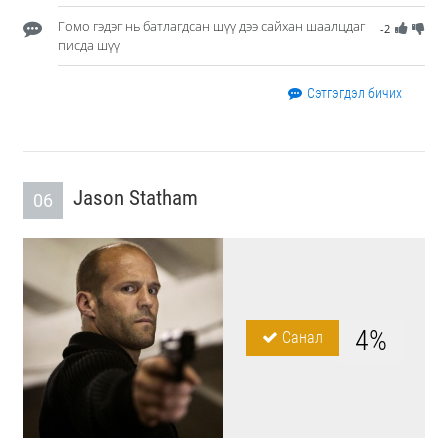
Гомо гэдэг нь батлагдсан шүү дээ сайхан шаалцдаг
-2
писда шүү
Сэтгэгдэл бичих
Jason Statham
06
4%
Санал