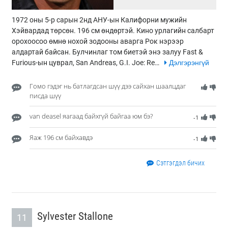
1972 оны 5-р сарын 2нд АНУ-ын Калифорни мужийн
Хэйвардад төрсөн. 196 см өндөртэй. Кино урлагийн салбарт
орохоосоо өмнө нохой зодооны аварга Рок нэрээр
алдартай байсан. Булчинлаг том биетэй энэ залуу Fast &
Furious-ын цуврал, San Andreas, G.I. Joe: Re…
Дэлгэрэнгүй
Гомо гэдэг нь батлагдсан шүү дээ сайхан шаалцдаг
писда шүү
van deasel яагаад байхгүй байгаа юм бэ?
-1
Яаж 196 см байхавдэ
-1
Сэтгэгдэл бичих
Sylvester Stallone
11