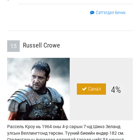
Сэтгэгдэл бичих
Russell Crowe
15
4%
Санал
Рассель Кроу нь 1964 оны 4-р сарын 7-нд Шинэ Зеланд
улсын Веллингтонд төрсөн. Түүний биеийн өндөр 182 см.
Гладиотарын дүрээрээ алдартай тэрээр нийт 54 кинонд