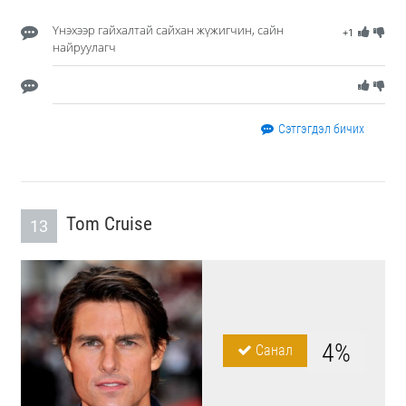
Үнэхээр гайхалтай сайхан жүжигчин, сайн
+1
найруулагч
Сэтгэгдэл бичих
Tom Cruise
13
4%
Санал