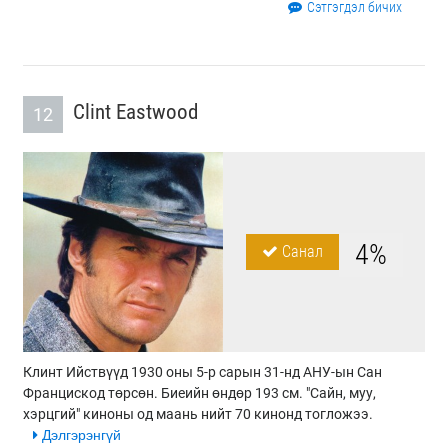
Сэтгэгдэл бичих
Clint Eastwood
12
4%
Санал
Клинт Ийствүүд 1930 оны 5-р сарын 31-нд АНУ-ын Сан
Францискод төрсөн. Биеийн өндөр 193 см. "Сайн, муу,
хэрцгий" киноны од маань нийт 70 кинонд тогложээ.
Дэлгэрэнгүй