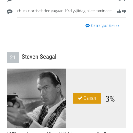
chuck norris shdee yagaad 19 d yvjiidag bilee tamineee!!
Сэтгэгдэл бичих
Steven Seagal
21
3%
Санал