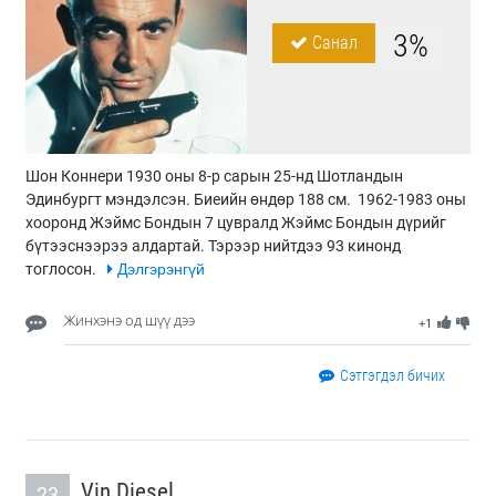
3%
Санал
Шон Коннери 1930 оны 8-р сарын 25-нд Шотландын
Эдинбургт мэндэлсэн. Биеийн өндөр 188 см. 1962-1983 оны
хооронд Жэймс Бондын 7 цувралд Жэймс Бондын дүрийг
бүтээснээрээ алдартай. Тэрээр нийтдээ 93 кинонд
тоглосон.
Дэлгэрэнгүй
Жинхэнэ од шүү дээ
+1
Сэтгэгдэл бичих
Vin Diesel
23