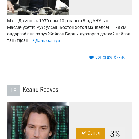
Мэтт Дэмон нь 1970 оны 10-р сарын 8-нд АНУ-ын
Массачусеттс муж улсын Бостон хотод мэндэлсэн. 178 см
өндөртэй энэ залуу Жэйсон Борны дүрээрээ дэлхий нийтэд
танигдсан.
Дэлгэрэнгүй
Сэтгэгдэл бичих
Keanu Reeves
18
3%
Санал