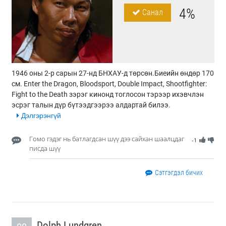
4%
Санал
1946 оны 2-р сарын 27-нд БНХАУ-д төрсөн.Биеийн өндөр 170
см. Enter the Dragon, Bloodsport, Double Impact, Shootfighter:
Fight to the Death зэрэг кинонд тоглосон тэрээр ихэвчлэн
эсрэг талын дүр бүтээдгээрээ алдартай билээ.
Дэлгэрэнгүй
Гомо гэдэг нь батлагдсан шүү дээ сайхан шаалцдаг
-1
писда шүү
Сэтгэгдэл бичих
Dolph Lundgren