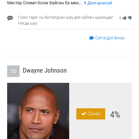
Мистер Олимп болж байсан ба мөн…
Дэлгэрэнгүй
Гомо гэдэг нь батлагдсан шүү дээ сайхан шаалцдаг
-1
писда шүү
Сэтгэгдэл бичих
Dwayne Johnson
10
4%
Санал