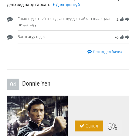
дэлхийд нэрд гарсан.
Дэлгэрэнгүй
Гомо гэдэг нь батлагдсан шүү дээ сайхан шаалцдаг
-2
писда шүү
Бас л агуу шдээ
+5
Сэтгэгдэл бичих
Donnie Yen
04
5%
Санал