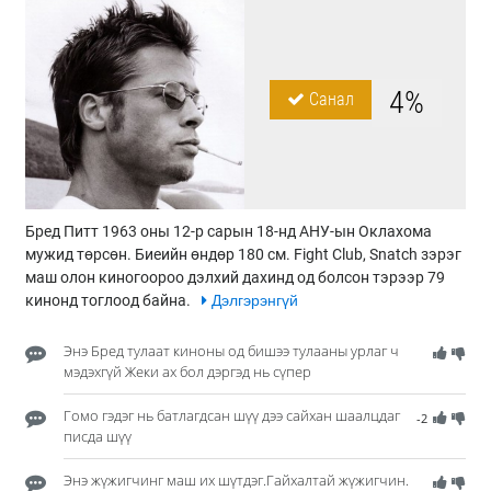
4%
Санал
Бред Питт 1963 оны 12-р сарын 18-нд АНУ-ын Оклахома
мужид төрсөн. Биеийн өндөр 180 см. Fight Club, Snatch зэрэг
маш олон киногоороо дэлхий дахинд од болсон тэрээр 79
кинонд тоглоод байна.
Дэлгэрэнгүй
Энэ Бред тулаат киноны од бишээ тулааны урлаг ч
мэдэхгүй Жеки ах бол дэргэд нь сүпер
Гомо гэдэг нь батлагдсан шүү дээ сайхан шаалцдаг
-2
писда шүү
Энэ жүжигчинг маш их шүтдэг.Гайхалтай жүжигчин.