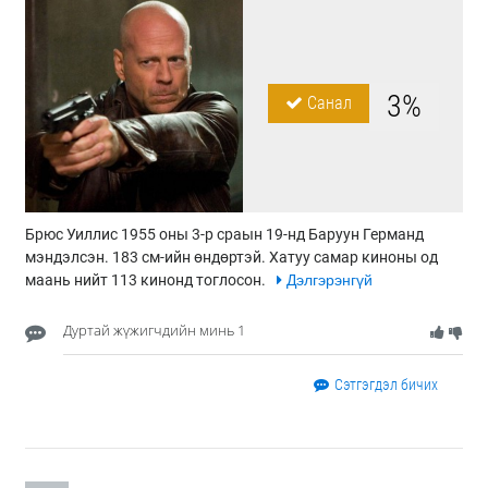
3%
Санал
Брюс Уиллис 1955 оны 3-р сраын 19-нд Баруун Германд
мэндэлсэн. 183 см-ийн өндөртэй. Хатуу самар киноны од
маань нийт 113 кинонд тоглосон.
Дэлгэрэнгүй
Дуртай жүжигчдийн минь 1
Сэтгэгдэл бичих