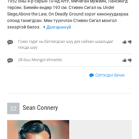
1952 оны 4-р сарын 10-нд АНУ, Мичиган мужийн, Лансингд
төрсөн. Биеийн өндөр 193 см. Стивен Сигал нь Under
Siege,Above the Law, On Deadly Ground зэрэг кинонуудаараа
олонд танигдсан. Мөн түүнчлэн Стивен Сигал монгол
эхнэртэй билээ.
Дэлгэрэнгүй
Гомо гэдэг нь батлагдсан шүү дээ сайхан шаалцдаг
писда шүү
28 duu Mongol ehnertei.
Сэтгэгдэл бичих
Sean Connery
22