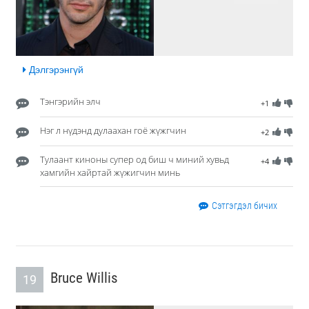
Дэлгэрэнгүй
Тэнгэрийн элч
+1
Нэг л нүдэнд дулаахан гоё жүжгчин
+2
Тулаант киноны супер од биш ч миний хувьд
+4
хамгийн хайртай жүжигчин минь
Сэтгэгдэл бичих
Bruce Willis
19