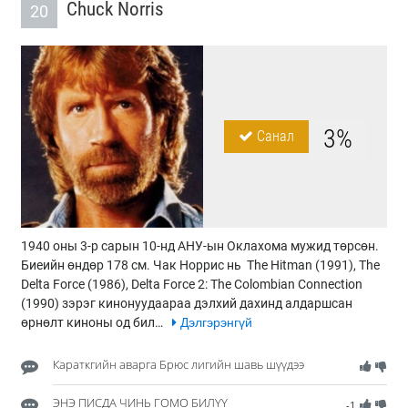
Chuck Norris
20
3%
Санал
1940 оны 3-р сарын 10-нд АНУ-ын Оклахома мужид төрсөн.
Биеийн өндөр 178 см. Чак Норрис нь The Hitman (1991), The
Delta Force (1986), Delta Force 2: The Colombian Connection
(1990) зэрэг кинонуудаараа дэлхий дахинд алдаршсан
өрнөлт киноны од бил…
Дэлгэрэнгүй
Караткгийн аварга Брюс лигийн шавь шүүдээ
ЭНЭ ПИСДА ЧИНЬ ГОМО БИЛҮҮ
-1