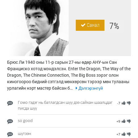
7%
Санал
Брюс Ли 1940 оны 11-р сарын 27-ны өдөр АНУ-ын Сан
Франциско хотод мэндэлсэн. Enter the Dragon, The Way of the
Dragon, The Chinese Connection, The Big Boss зэрэг олон
киногоороо бидний сэтгэлд мөнхөрсөн тэрээр мөн тулааны
урлагийн нэрт мастер байсан б…
Дэлгэрэнгүй
Гомо гэдэг нь батлагдсан шүү дээ сайхан шаалцдаг
-7
писда шүү
so good
+9
шүтээн
+7