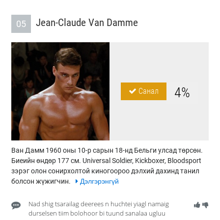
Jean-Claude Van Damme
05
4%
Санал
Ван Дамм 1960 оны 10-р сарын 18-нд Бельги улсад төрсөн.
Биеийн өндөр 177 см. Universal Soldier, Kickboxer, Bloodsport
зэрэг олон сонирхолтой киногоороо дэлхий дахинд танил
болсон жүжигчин.
Дэлгэрэнгүй
Nad shig tsarailag deerees n huchtei yiagl namaig
durselsen tiim bolohoor bi tuund sanalaa ugluu