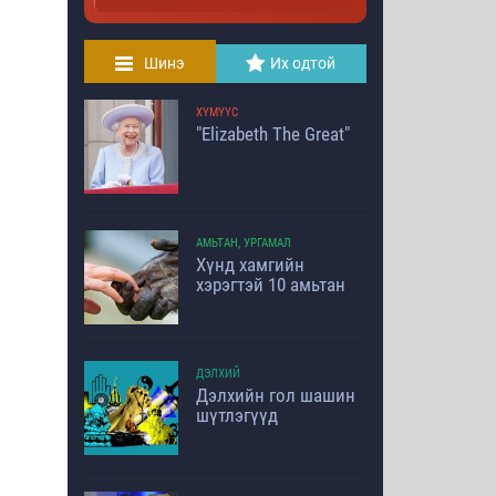
Шинэ
Их одтой
ХҮМҮҮС
"Elizabeth The Great"
АМЬТАН, УРГАМАЛ
Хүнд хамгийн
хэрэгтэй 10 амьтан
ДЭЛХИЙ
Дэлхийн гол шашин
шүтлэгүүд