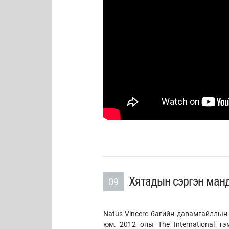
Хятадын сэргэн манд
09
Natus Vincere багийн давамгайллын 
юм. 2012 оны The International т