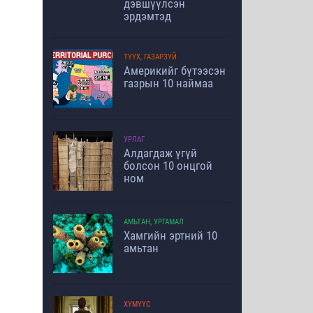
дэвшүүлсэн
эрдэмтэд
ТҮҮХ, ГАЗАРЗҮЙ
Америкийг бүтээсэн
газрын 10 наймаа
УРЛАГ
Алдагдаж үгүй
болсон 10 онцгой
ном
АМЬТАН, УРГАМАЛ
Хамгийн эртний 10
амьтан
ХҮМҮҮС