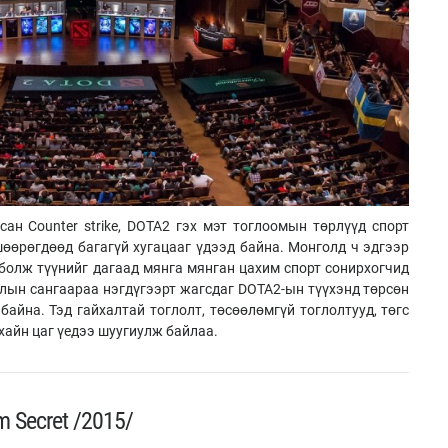
ан Counter strike, DOTA2 гэх мэт тоглоомын төрлүүд спорт
өөрөгдөөд багагүй хугацааг үдээд байна. Монголд ч эдгээр
болж түүнийг дагаад мянга мянган цахим спорт сонирхогчид
алын сангаараа нэгдүгээрт жагсдаг DOTA2-ын түүхэнд төрсөн
байна. Тэд гайхалтай тоглолт, төсөөлөмгүй тоглолтууд, төгс
хайн цаг үедээ шуугиулж байлаа.
 Secret /2015/