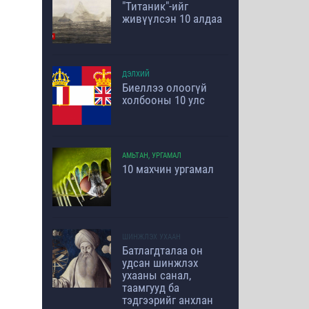
"Титаник"-ийг
живүүлсэн 10 алдаа
ДЭЛХИЙ
Биеллээ олоогүй
холбооны 10 улс
АМЬТАН, УРГАМАЛ
10 махчин ургамал
ШИНЖЛЭХ УХААН
Батлагдталаа он
удсан шинжлэх
ухааны санал,
таамгууд ба
тэдгээрийг анхлан