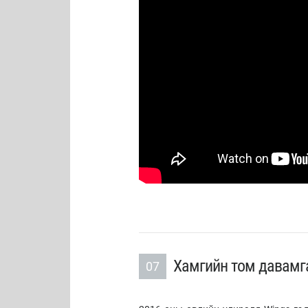
Хамгийн том давамга
07