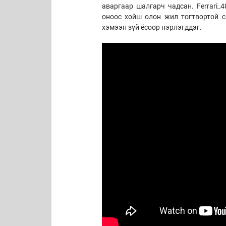
аваргаар шалгарч чадсан. Ferrari_
оноос хойш олон жил тогтвортой с
хэмээн зүй ёсоор нэрлэгддэг.