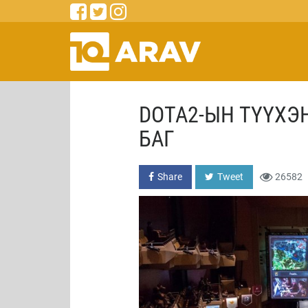
DOTA2-ЫН ТҮҮХЭ
БАГ
Share
Tweet
26582