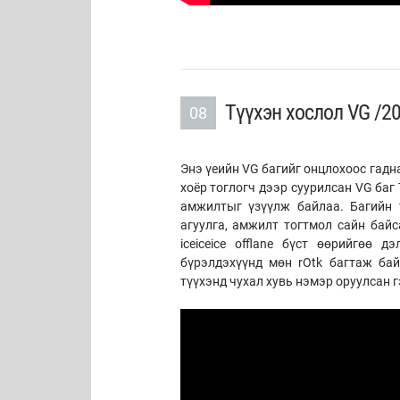
Түүхэн хослол VG /20
08
Энэ үеийн VG багийг онцлохоос гадна
хоёр тоглогч дээр суурилсан VG баг
амжилтыг үзүүлж байлаа. Багийн 
агуулга, амжилт тогтмол сайн байс
iceiceice offlane бүст өөрийгөө
бүрэлдэхүүнд мөн rOtk багтаж ба
түүхэнд чухал хувь нэмэр оруулсан 