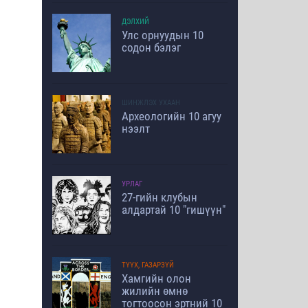
ДЭЛХИЙ
Улс орнуудын 10
содон бэлэг
ШИНЖЛЭХ УХААН
Археологийн 10 агуу
нээлт
УРЛАГ
27-гийн клубын
алдартай 10 "гишүүн"
ТҮҮХ, ГАЗАРЗҮЙ
Хамгийн олон
жилийн өмнө
тогтоосон эртний 10