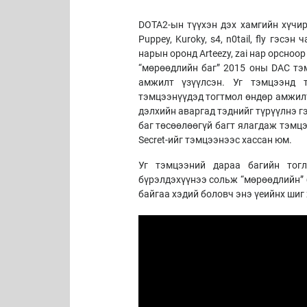
DOTA2-ын түүхэн дэх хамгийн хүчир
Puppey, Kuroky, s4, n0tail, fly гэсэн
нарын оронд Arteezy, zai нар орсноор
“мөрөөдлийн баг” 2015 оны DAC тэ
амжилт үзүүлсэн. Уг тэмцээнд 
тэмцээнүүдэд тогтмол өндөр амжилт 
дэлхийн аваргад тэднийг түрүүлнэ г
баг төсөөлөөгүй багт ялагдаж тэмцэ
Secret-ийг тэмцээнээс хассан юм.
Уг тэмцээний дараа багийн тогл
бүрэлдэхүүнээ сольж “мөрөөдлийн” б
байгаа хэдий боловч энэ үеийнх шиг