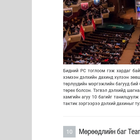
Бидний PC тоглоом гэж хардаг байс
хэмээн дэлхийн дахинд хүлээн зөвш
төрлүүдийн мэргэжлийн багууд бий 
төрөх болсон. Тэгвэл дэлхийд шагн
хамгийн агуу 10 багийг танилцуулж 
тактик зэргээрээ дэлхий дахиныг ту
Мөрөөдлийн баг Team
10