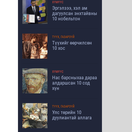
ХҮМҮҮС
Эргэлзээ, хэл ам
дагуулсан энхтайвны
10 нобельтон
ТҮҮХ, ГАЗАРЗҮЙ
Түүхийг өөрчилсөн
10 хос
ХҮМҮҮС
Нас барсныхаа дараа
алдаршсан 10 сод
хүн
ТҮҮХ, ГАЗАРЗҮЙ
Улс төрийн 10
дуулиантай аллага