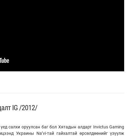
алт IG /2012/
үед салхи оруулсан баг бол Хятадын алдарт Invictus Gaming
эмцээнд Украины Na’vi-тай гайхалтай өрсөлдөөнийг үзүүлж