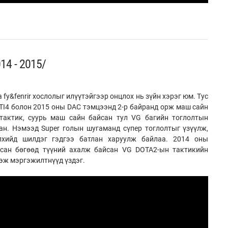
14 - 2015/
 fy&fenrir хослолыг илүүтэйгээр онцлох нь зүйн хэрэг юм. Тус
 TI4 болон 2015 оны DAC тэмцээнд 2-р байранд орж маш сайн
тактик, суурь маш сайн байсан тул VG багийн тоглолтын
ан. Нэмээд Super голын шугаманд сүпер тоглолтыг үзүүлж,
 дэлхийд шилдэг гэдгээ батлан харуулж байлаа. 2014 оны
йсан бөгөөд түүний ахалж байсан VG DOTA2-ын тактикийн
гэж мэргэжилтнүүд үздэг.