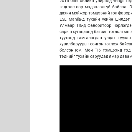
2016 оны өвлийн улиралд Wings гэд
гэдгээс өөр мэдээлэлгүй байлаа. 
дахин мэйжор тэмцээний гол фавори
ESL Manila-д тухайн үеийн шилдэг 
Улмаар TI6-д фаворитоор нэрлэгдэ
сарын хугацаанд багийн тоглолтын а
түүхэнд тамгалагдан үлдэх түүхэн
хувилбаруудыг сонгон тоглож байсан
болсон юм. Мөн TI6 тэмцээнд тэд 
тэднийг тухайн саруудад ямар давам