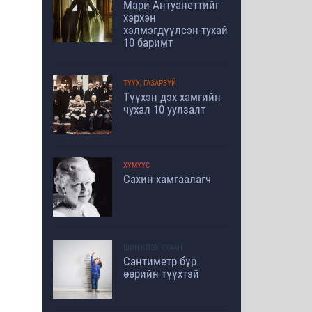
Мари Антуанеттийг
хэрхэн
хэлмэгдүүлсэн тухай
10 баримт
ТҮҮХ, ГАЗАРЗҮЙ
Түүхэн дэх хамгийн
чухал 10 уулзалт
ХҮМҮҮС
Сахин хамгаалагч
ШИНЖЛЭХ УХААН
Сантиметр бүр
өөрийн түүхтэй