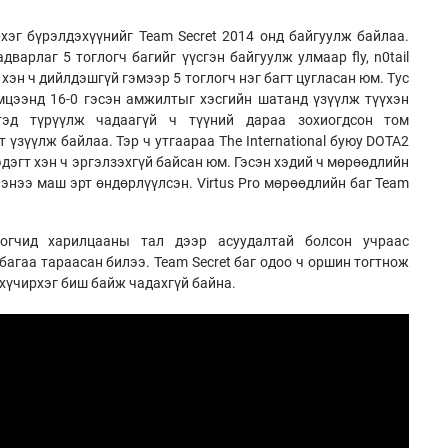
хэг бүрэлдэхүүнийг Team Secret 2014 онд байгуулж байлаа.
 чадварлаг 5 тоглогч багийг үүсгэн байгуулж улмаар fly, n0tail
 хэн ч дийлдэшгүй гэмээр 5 тоглогч нэг багт цугласан юм. Тус
мцээнд 16-0 гэсэн амжилтыг хэсгийн шатанд үзүүлж түүхэн
тэд түрүүлж чадаагүй ч түүний дараа зохиогдсон том
үзүүлж байлаа. Тэр ч утгаараа The International буюу DOTA2
эдэгт хэн ч эргэлзэхгүй байсан юм. Гэсэн хэдий ч мөрөөдлийн
энээ маш эрт өндөрлүүлсэн. Virtus Pro мөрөөдлийн баг Team
огчид харилцааны тал дээр асуудалтай болсон учраас
агаа тараасан билээ. Team Secret баг одоо ч оршин тогтнож
 хүчирхэг биш байж чадахгүй байна.