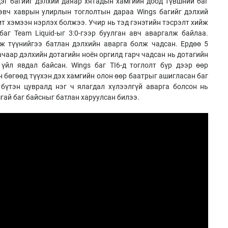
эг багийг дэлхий даяар хятадын хамгийн доод түвшний баг
Гэвч хаврын улирлын тоглолтын дараа Wings багийг дэлхий
т хэмээн нэрлэх болжээ. Учир нь тэд гэнэтийн тэсрэлт хийж
баг Team Liquid-ыг 3:0-гээр буулган авч аваргалж байлаа.
ж түүнийгээ батлан дэлхийн аварга болж чадсан. Ердөө 5
чаар дэлхийн дотагийн ноён оргилд гарч чадсан нь дотагийн
 үйл явдал байсан. Wings баг TI6-д тоглолт бүр дээр өөр
 бөгөөд түүхэн дэх хамгийн олон өөр баатрыг ашигласан баг
бүтэн цувралд нэг ч ялагдал хүлээлгүй аварга болсон нь
гай баг байсныг батлан харуулсан билээ.