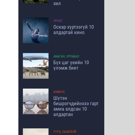
хил
УРЛАГ
Оскар хүртээгүй 10
алдартай кино
АМЬТАН, УРГАМАЛ
Бүх цаг үеийн 10
үлэмж биет
ХҮМҮҮС
Шүтэн
бишрэгчдийнхээ гарт
амиа алдсан 10
алдартан
ТҮҮХ, ГАЗАРЗҮЙ