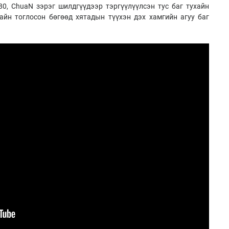
480, ChuaN зэрэг шилдгүүдээр тэргүүлүүлсэн тус баг тухайн
айн тоглосон бөгөөд хятадын түүхэн дэх хамгийн агуу баг