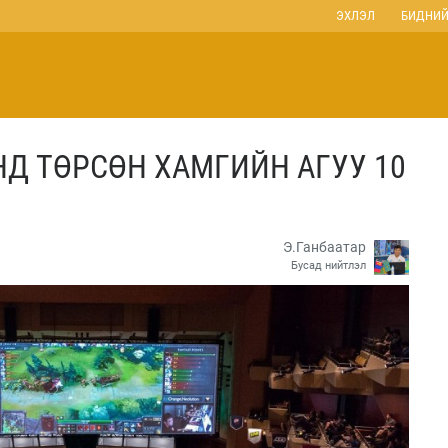
ЭХЛЭЛ
БИДНИЙ
НД ТӨРСӨН ХАМГИЙН АГУУ 10
Э.Ганбаатар
Бусад нийтлэл