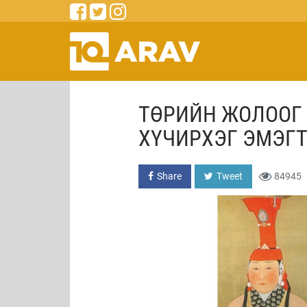
ТӨРИЙН ЖОЛООГ 
ХҮЧИРХЭГ ЭМЭГ
Share
Tweet
84945