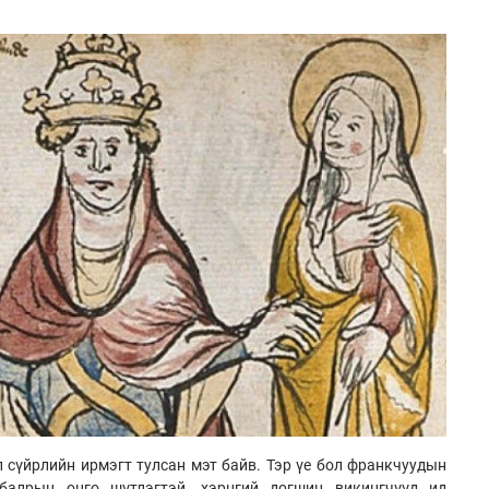
л сүйрлийн ирмэгт тулсан мэт байв. Тэр үе бол франкчуудын
 балрын онго шүтлэгтэй, хэрцгий догшин викингчүүд ид