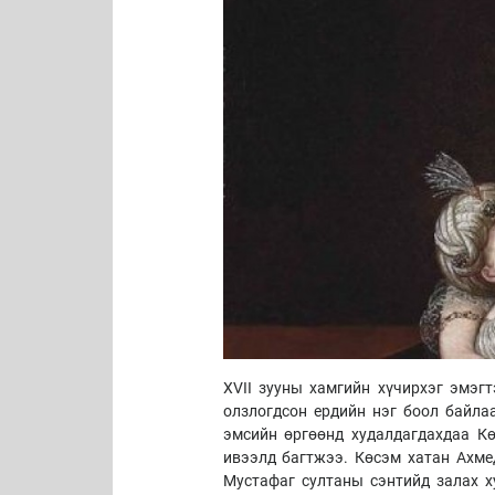
XVII зууны хамгийн хүчирхэг эмэг
олзлогдсон ердийн нэг боол байла
эмсийн өргөөнд худалдагдахдаа Кө
ивээлд багтжээ. Көсэм хатан Ахме
Мустафаг султаны сэнтийд залах х