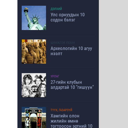
ДЭЛХИЙ
Улс орнуудын 10
содон бэлэг
ШИНЖЛЭХ УХААН
Археологийн 10 агуу
нээлт
УРЛАГ
27-гийн клубын
алдартай 10 "гишүүн"
ТҮҮХ, ГАЗАРЗҮЙ
Хамгийн олон
жилийн өмнө
тогтоосон эртний 10