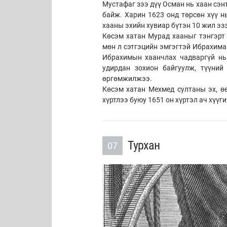
Мустафаг зээ дүү Осман нь хаан сэн
байж. Харин 1623 онд төрсөн хүү н
хааны эхийн хувиар бүтэн 10 жил эзэ
Көсэм хатан Мурад хааныг тэнгэрт 
мөн л сэтгэцийн эмгэгтэй Ибрахима
Ибрахимын хаанчлах чадваргүй нь
удирдан зохион байгуулж, түүний
өргөмжилжээ.
Көсэм хатан Мехмед султаны эх, ө
хүртлээ буюу 1651 он хүртэл ач хүүг
Турхан
07