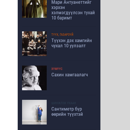
Мари Антуанеттийг
хэрхэн
хэлмэгдүүлсэн тухай
10 баримт
ТҮҮХ, ГАЗАРЗҮЙ
Түүхэн дэх хамгийн
чухал 10 уулзалт
ХҮМҮҮС
Сахин хамгаалагч
ШИНЖЛЭХ УХААН
Сантиметр бүр
өөрийн түүхтэй