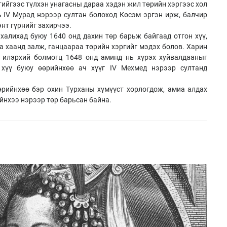
тийгээс түлхэн унагасны дараа хэдэн жил төрийн хэргээс хол
ь IV Мурад нэрээр султан болоход Көсэм эргэн ирж, балчир
нт гүрнийг захирчээ.
халихад буюу 1640 онд дахин төр барьж байгаад отгон хүү,
а хаанд залж, ганцаараа төрийн хэргийг мэдэх болов. Харин
 илэрхий болмогц 1648 онд аминд нь хүрэх хуйвалдааныг
 хүү буюу өөрийнхөө ач хүүг IV Мехмед нэрээр султанд
өрийнхөө бэр охин Турханы хүмүүст хорлогдож, амиа алдах
ийнхээ нэрээр төр барьсан байна.