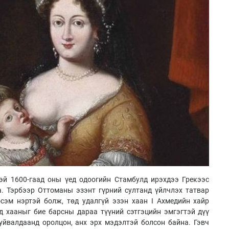
тэй 1600-гаад оны үед одоогийн Стамбулд ирэхдээ Грекээс
а. Тэрбээр Оттоманы эзэнт гүрний султанд үйлчлэх татвар
сэм нэртэй болж, төд удалгүй эзэн хаан I Ахмедийн хайр
д хааныг бие барсны дараа түүний сэтгэцийн эмгэгтэй дүү
уйвалдаанд оролцон, анх эрх мэдэлтэй болсон байна. Гэвч