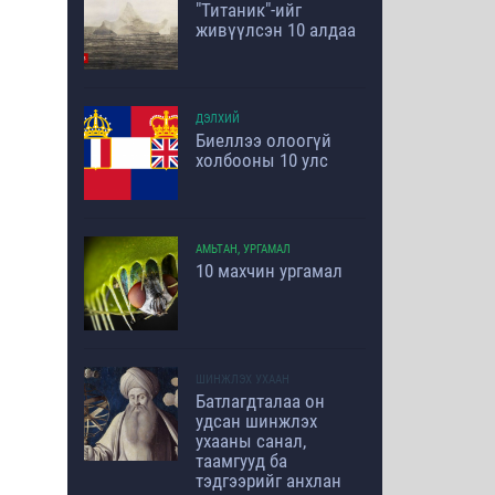
"Титаник"-ийг
живүүлсэн 10 алдаа
ДЭЛХИЙ
Биеллээ олоогүй
холбооны 10 улс
АМЬТАН, УРГАМАЛ
10 махчин ургамал
ШИНЖЛЭХ УХААН
Батлагдталаа он
удсан шинжлэх
ухааны санал,
таамгууд ба
тэдгээрийг анхлан