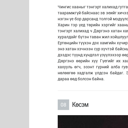
Чингис хааныг тэнгэрт халихад гутга
таарамжгүй байснаас эв эеийг хичээ
нэгэн үе бор дарсанд толгой мэдүүл
Харин тэр үед төрийн хэргийг хаан
тэнгэрт халихад ч Дөргэнэ хатан ха
хуралдайг бүтэн таван жил хойшлуу
Ертөнцийн түүхэн дэх хамгийн хүчир
энэ хатан хэчнээн сүр хүчтэй байсн
дээдэс түүнд хүндлэл үзүүлэхээр өө
Дөргэнэ өөрийн хүү Гүегийг их х
хахууль өгч, эзэнт гүрний алба гу
нөлөөгөө хадгалж үлдсэн байдаг. 
дараа өөд болсон байна.
Көсэм
08