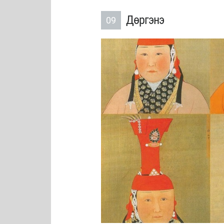
Дөргэнэ
09