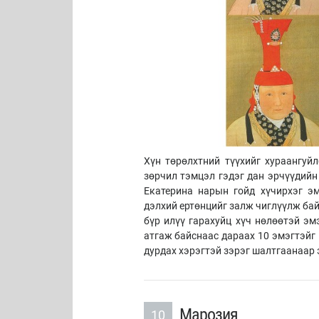
Хүн төрөлхтний түүхийг хураангуй
зөрчил тэмцэл гэдэг дан эрчүүдийн 
Екатерина нарын гойд хүчирхэг эм
дэлхий ертөнцийг залж чиглүүлж бай
бүр илүү гарахуйц хүч нөлөөтэй эм
атгаж байснаас дараах 10 эмэгтэйг 
дурдах хэрэгтэй зэрэг шалтгаанаар 
Марозия
10