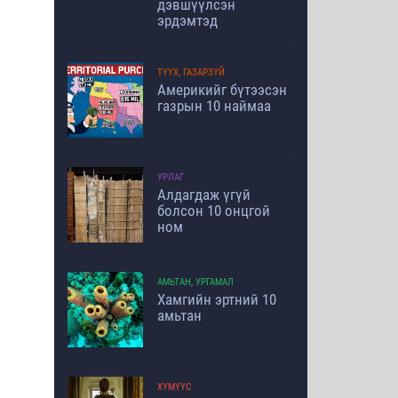
дэвшүүлсэн
эрдэмтэд
ТҮҮХ, ГАЗАРЗҮЙ
Америкийг бүтээсэн
газрын 10 наймаа
УРЛАГ
Алдагдаж үгүй
болсон 10 онцгой
ном
АМЬТАН, УРГАМАЛ
Хамгийн эртний 10
амьтан
ХҮМҮҮС