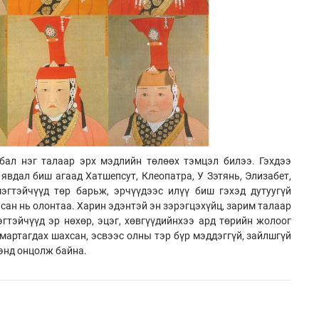
лбал нэг талаар эрх мэдлийн төлөөх тэмцэл билээ. Гэхдээ
явдал биш агаад Хатшепсут, Клеопатра, У Зэтянь, Элизабет,
эгтэйчүүд төр барьж, эрчүүдээс илүү биш гэхэд дутуугүй
сан нь олонтаа. Харин эдэнтэй эн зэрэгцэхүйц, зарим талаар
эгтэйчүүд эр нөхөр, эцэг, хөвгүүдийнхээ ард төрийн жолоог
мартагдах шахсан, эсвээс олны тэр бүр мэддэггүй, зайлшгүй
энд онцолж байна.