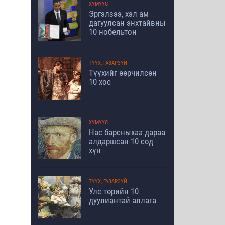
ХҮМҮҮС
Эргэлзээ, хэл ам
дагуулсан энхтайвны
10 нобельтон
ТҮҮХ, ГАЗАРЗҮЙ
Түүхийг өөрчилсөн
10 хос
ХҮМҮҮС
Нас барсныхаа дараа
алдаршсан 10 сод
хүн
ТҮҮХ, ГАЗАРЗҮЙ
Улс төрийн 10
дуулиантай аллага