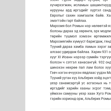
хүчирхэгжин, исламын шашинтнууд
нурууны ард иргэдийг хүртэл санд
Европыг сахин хамгаалж байв. Ха
эмэгтэйн гарт байлаа.
Марозия бол Ромын нэр нөлөөтэй яз
болсны дараа эд хөрөнгө, эрх мэдли
төрийн түшмэл хэмээн өргөмжил
Марозиягийн хүмүүст баригдаж, гянд
Түүний дараа хамба ламын зэрэг за
алсаас удирдаж байлаа. Харин 931 о
хүүг XI Иоанн нэрээр сүмийн тэргү
болсон ч сэтгэл ханасангүй. 932 он
шинэхэн нөхрөө пап лам болох хүү
Гэвч нэгэн өчүүхэн явдлаас үүдэн М
Түүний ууган хүү Альберих хойд эцэ
үеэр санамсаргүй ус асгасных нь
иргэдийг харийн хааны эсрэг тэм
үймээн самууны үеэр хаан Хуго Ром
гэрийн хорионд орж, Альберих Ромы