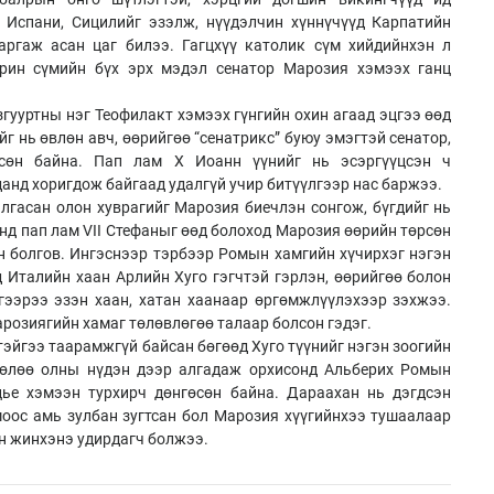
 Испани, Сицилийг эзэлж, нүүдэлчин хүннүчүүд Карпатийн
аргаж асан цаг билээ. Гагцхүү католик сүм хийдийнхэн л
рин сүмийн бүх эрх мэдэл сенатор Марозия хэмээх ганц
гууртны нэг Теофилакт хэмээх гүнгийн охин агаад эцгээ өөд
йг нь өвлөн авч, өөрийгөө “сенатрикс” буюу эмэгтэй сенатор,
сөн байна. Пап лам X Иоанн үүнийг нь эсэргүүцсэн ч
анд хоригдож байгаад удалгүй учир битүүлгээр нас баржээ.
лгасан олон хуврагийг Марозия биечлэн сонгож, бүгдийг нь
нд пап лам VII Стефаныг өөд болоход Марозия өөрийн төрсөн
үн болгов. Ингэснээр тэрбээр Ромын хамгийн хүчирхэг нэгэн
д Италийн хаан Арлийн Хуго гэгчтэй гэрлэн, өөрийгөө болон
гээрээ эзэн хаан, хатан хаанаар өргөмжлүүлэхээр зэхжээ.
арозиягийн хамаг төлөвлөгөө талаар болсон гэдэг.
гтэйгээ таарамжгүй байсан бөгөөд Хуго түүнийг нэгэн зоогийн
 төлөө олны нүдэн дээр алгадаж орхисонд Альберих Ромын
цье хэмээн турхирч дөнгөсөн байна. Дараахан нь дэгдсэн
оос амь зулбан зугтсан бол Марозия хүүгийнхээ тушаалаар
н жинхэнэ удирдагч болжээ.