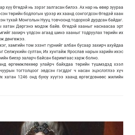
ар хүү Өгөдэй нь зэрэг залгасан билээ. Ах нар нь өвөр зуураа
сэн төрийн бодлогын үрээр их хаанд сонгогдсон Өгөдэй хаан
сэн тухай Монголын Нууц товчоонд тодорхой дурдсан байдаг.
ы хатан Дөргэнэ мэдэж байв. Өгөдэй хааныг наснаасаа эрт
мгийг захирч үлдсэн агаад шинэ хааныг тодруулах төрийн их
лж дөнгөжээ.
хэг, хамгийн том эзэнт гүрнийг албан бусаар захирч ахуйдаа
ыг Селжукийн султан, Их хунтайж Ярослав нарын харийн ихэс
рийн биеэр заларч байсан баримтаас харж болно.
аанд өргөмжлөхөөр улайрч байхдаа төрийн түшмэдэд хээл
вчуурын тогтолцоог эвдсэн гэгддэг ч насан эцэслэтлээ хүч
Эх хатан 1246 онд буюу хүүгээ хаанд өргөгдсөнөөс жилийн