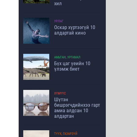
хил
УРЛАГ
Оскар хүртээгүй 10
алдартай кино
АМЬТАН, УРГАМАЛ
Бүх цаг үеийн 10
үлэмж биет
ХҮМҮҮС
Шүтэн
бишрэгчдийнхээ гарт
амиа алдсан 10
алдартан
ТҮҮХ, ГАЗАРЗҮЙ