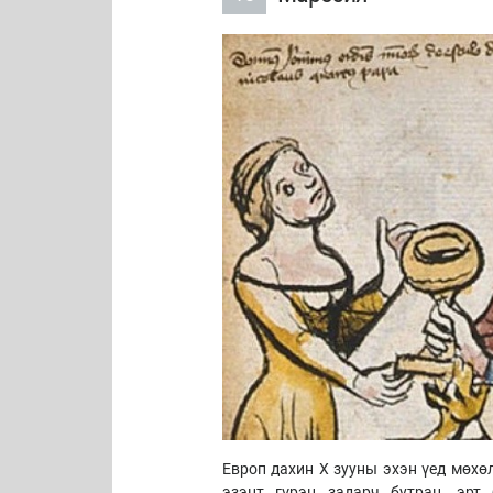
Европ дахин X зууны эхэн үед мөхө
эзэнт гүрэн задарч бутран, эрт