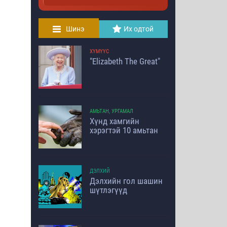
Шинэ
Их одтой
ХҮМҮҮС
"Elizabeth The Great"
АМЬТАН, УРГАМАЛ
Хүнд хамгийн
хэрэгтэй 10 амьтан
ДЭЛХИЙ
Дэлхийн гол шашин
шүтлэгүүд