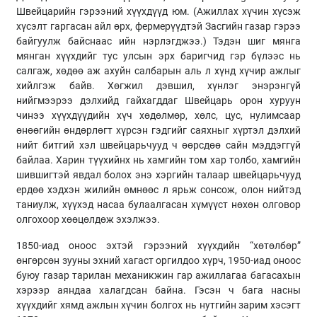
Швейцарийн гэрээний хүүхдүүд юм. (Ажиллах хүчин хүсэж
хүсэлт гаргасан айл өрх, фермерүүдтэй Засгийн газар гэрээ
байгуулж байснаас ийн нэрлэгджээ.) Тэдэн шиг мянга
мянган хүүхдийг тус улсын эрх баригчид гэр бүлээс нь
салгаж, хөдөө аж ахуйн салбарын аль л хүнд хүчир ажлыг
хийлгэж байв. Хөгжил дэвшил, хүнлэг энэрэнгүй
нийгмээрээ дэлхийд гайхагддаг Швейцарь орон хуруун
чинээ хүүхдүүдийн хүч хөдөлмөр, хөлс, цус, нулимсаар
өнөөгийн өндөрлөгт хүрсэн гэдгийг саяхныг хүртэл дэлхий
нийт битгий хэл швейцарьчууд ч өөрсдөө сайн мэддэггүй
байлаа. Харин түүхийнх нь хамгийн том хар толбо, хамгийн
шившигтэй явдал болох энэ хэргийн талаар швейцарьчууд
ердөө хэдхэн жилийн өмнөөс л ярьж сонсож, олон нийтэд
таниулж, хүүхэд насаа булаалгасан хүмүүст нөхөн олговор
олгохоор хөөцөлдөж эхэлжээ.
1850-иад оноос эхтэй гэрээний хүүхдийн “хөтөлбөр”
өнгөрсөн зууны эхний хагаст оргилдоо хүрч, 1950-иад оноос
буюу газар тарилан механикжин гар ажиллагаа багасахын
хэрээр аяндаа халагдсан байна. Гэсэн ч бага насны
хүүхдийг хямд ажлын хүчин болгох нь нутгийн зарим хэсэгт