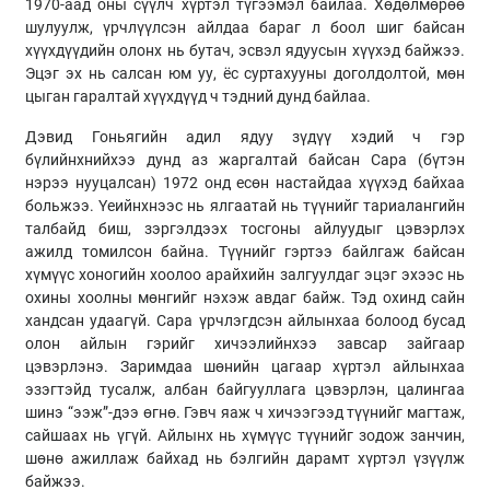
1970-аад оны сүүлч хүртэл түгээмэл байлаа. Хөдөлмөрөө
шулуулж, үрчлүүлсэн айлдаа бараг л боол шиг байсан
хүүхдүүдийн олонх нь бутач, эсвэл ядуусын хүүхэд байжээ.
Эцэг эх нь салсан юм уу, ёс суртахууны доголдолтой, мөн
цыган гаралтай хүүхдүүд ч тэдний дунд байлаа.
Дэвид Гоньягийн адил ядуу зүдүү хэдий ч гэр
бүлийнхнийхээ дунд аз жаргалтай байсан Сара (бүтэн
нэрээ нууцалсан) 1972 онд есөн настайдаа хүүхэд байхаа
больжээ. Үеийнхнээс нь ялгаатай нь түүнийг тариалангийн
талбайд биш, зэргэлдээх тосгоны айлуудыг цэвэрлэх
ажилд томилсон байна. Түүнийг гэртээ байлгаж байсан
хүмүүс хоногийн хоолоо арайхийн залгуулдаг эцэг эхээс нь
охины хоолны мөнгийг нэхэж авдаг байж. Тэд охинд сайн
хандсан удаагүй. Сара үрчлэгдсэн айлынхаа болоод бусад
олон айлын гэрийг хичээлийнхээ завсар зайгаар
цэвэрлэнэ. Заримдаа шөнийн цагаар хүртэл айлынхаа
эзэгтэйд тусалж, албан байгууллага цэвэрлэн, цалингаа
шинэ “ээж”-дээ өгнө. Гэвч яаж ч хичээгээд түүнийг магтаж,
сайшаах нь үгүй. Айлынх нь хүмүүс түүнийг зодож занчин,
шөнө ажиллаж байхад нь бэлгийн дарамт хүртэл үзүүлж
байжээ.