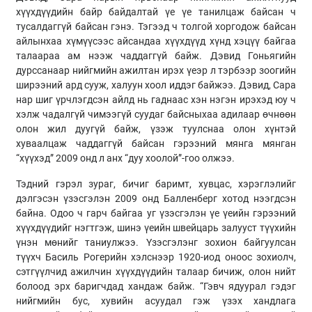
хүүхдүүдийн байр байдалтай үе үе танилцаж байсан ч
тусалдаггүй байсан гэнэ. Тэгээд ч толгой хоргодож байсан
айлынхаа хүмүүсээс айсандаа хүүхдүүд хүнд хэцүү байгаа
талаараа ам нээж чаддаггүй байж. Дэвид Гоньягийн
дурссанаар нийгмийн ажилтан ирэх үеэр л тэрбээр зоогийн
ширээний ард сууж, халуун хоол иддэг байжээ. Дэвид, Сара
нар шиг үрчлэгдсэн айлд нь гаднаас хэн нэгэн ирэхэд юу ч
хэлж чадалгүй чимээгүй суудаг байсныхаа адилаар өчнөөн
олон жил дуугүй байж, үзэж туулснаа олон хүнтэй
хуваалцаж чаддаггүй байсан гэрээний мянга мянган
“хүүхэд” 2009 онд л анх “дуу хоолой”-гоо олжээ.
Тэдний гэрэл зураг, бичиг баримт, хувцас, хэрэглэлийг
дэлгэсэн үзэсгэлэн 2009 онд Балленберг хотод нээгдсэн
байна. Одоо ч гарч байгаа уг үзэсгэлэн үе үеийн гэрээний
хүүхдүүдийг нэгтгэж, шинэ үеийн швейцарь залууст түүхийн
үнэн мөнийг таниулжээ. Үзэсгэлэнг зохион байгуулсан
түүхч Басиль Рогерийн хэлснээр 1920-иод оноос зохиолч,
сэтгүүлчид ажилчин хүүхдүүдийн талаар бичиж, олон нийт
болоод эрх баригчдад хандаж байж. “Гэвч ядуурал гэдэг
нийгмийн бус, хувийн асуудал гэж үзэх хандлага