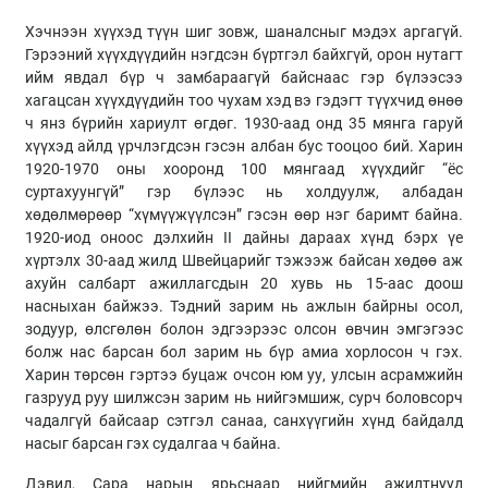
Хэчнээн хүүхэд түүн шиг зовж, шаналсныг мэдэх аргагүй.
Гэрээний хүүхдүүдийн нэгдсэн бүртгэл байхгүй, орон нутагт
ийм явдал бүр ч замбараагүй байснаас гэр бүлээсээ
хагацсан хүүхдүүдийн тоо чухам хэд вэ гэдэгт түүхчид өнөө
ч янз бүрийн хариулт өгдөг. 1930-аад онд 35 мянга гаруй
хүүхэд айлд үрчлэгдсэн гэсэн албан бус тооцоо бий. Харин
1920-1970 оны хооронд 100 мянгаад хүүхдийг “ёс
суртахуунгүй” гэр бүлээс нь холдуулж, албадан
хөдөлмөрөөр “хүмүүжүүлсэн” гэсэн өөр нэг баримт байна.
1920-иод оноос дэлхийн II дайны дараах хүнд бэрх үе
хүртэлх 30-аад жилд Швейцарийг тэжээж байсан хөдөө аж
ахуйн салбарт ажиллагсдын 20 хувь нь 15-аас доош
насныхан байжээ. Тэдний зарим нь ажлын байрны осол,
зодуур, өлсгөлөн болон эдгээрээс олсон өвчин эмгэгээс
болж нас барсан бол зарим нь бүр амиа хорлосон ч гэх.
Харин төрсөн гэртээ буцаж очсон юм уу, улсын асрамжийн
газрууд руу шилжсэн зарим нь нийгэмшиж, сурч боловсорч
чадалгүй байсаар сэтгэл санаа, санхүүгийн хүнд байдалд
насыг барсан гэх судалгаа ч байна.
Дэвид, Сара нарын ярьснаар нийгмийн ажилтнууд