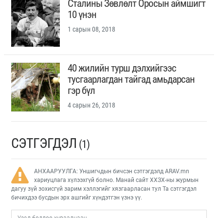
Сталины Зөвлөлт Оросын аймшигт
10 үнэн
1 сарын 08, 2018
40 жилийн турш дэлхийгээс
тусгаарлагдан тайгад амьдарсан
гэр бүл
4 сарын 26, 2018
СЭТГЭГДЭЛ
(1)
АНХААРУУЛГА: Уншигчдын бичсэн сэтгэгдэлд ARAV.mn
хариуцлага хүлээхгүй болно. Манай сайт ХХЗХ-ны журмын
дагуу зүй зохисгүй зарим хэллэгийг хязгаарласан тул Та сэтгэгдэл
бичихдээ бусдын эрх ашгийг хүндэтгэн үзнэ үү.