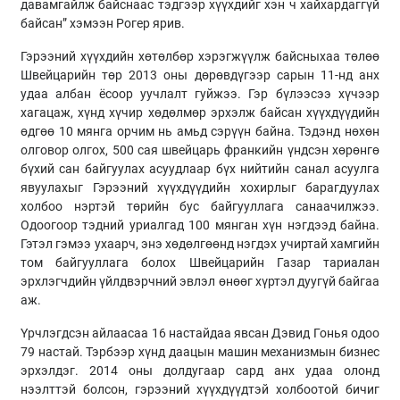
давамгайлж байснаас тэдгээр хүүхдийг хэн ч хайхардаггүй
байсан” хэмээн Рогер ярив.
Гэрээний хүүхдийн хөтөлбөр хэрэгжүүлж байсныхаа төлөө
Швейцарийн төр 2013 оны дөрөвдүгээр сарын 11-нд анх
удаа албан ёсоор уучлалт гуйжээ. Гэр бүлээсээ хүчээр
хагацаж, хүнд хүчир хөдөлмөр эрхэлж байсан хүүхдүүдийн
өдгөө 10 мянга орчим нь амьд сэрүүн байна. Тэдэнд нөхөн
олговор олгох, 500 сая швейцарь франкийн үндсэн хөрөнгө
бүхий сан байгуулах асуудлаар бүх нийтийн санал асуулга
явуулахыг Гэрээний хүүхдүүдийн хохирлыг барагдуулах
холбоо нэртэй төрийн бус байгууллага санаачилжээ.
Одоогоор тэдний уриалгад 100 мянган хүн нэгдээд байна.
Гэтэл гэмээ ухаарч, энэ хөдөлгөөнд нэгдэх учиртай хамгийн
том байгууллага болох Швейцарийн Газар тариалан
эрхлэгчдийн үйлдвэрчний эвлэл өнөөг хүртэл дуугүй байгаа
аж.
Үрчлэгдсэн айлаасаа 16 настайдаа явсан Дэвид Гонья одоо
79 настай. Тэрбээр хүнд даацын машин механизмын бизнес
эрхэлдэг. 2014 оны долдугаар сард анх удаа олонд
нээлттэй болсон, гэрээний хүүхдүүдтэй холбоотой бичиг