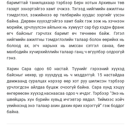
баримттай танилцахаар тэрбээр Берн хотын Архивын төв
газарт эхнэртэйгээ хамт очжээ. Тэгээд нийгмийн ажилтны
тэмдэглэл, ээжийнхээ өр төлбөрийн хуудас зэргийг үзсэн
байна. Дөрвөн хүүхэдтэйгээ хамт байх гэж ээж нь хэчнээн
мэрийж, үрчлүүлсэн айлынх нь хүмүүст сар бүр хэдэн франк
өгч байсныг гэрчлэх баримт өч төчнөөн байж. Гэтэл
нийгмийн ажилтны тэмдэглэлийн талаар болон өөрийнх нь
болоод ах, эгч нарынх нь амссан сэтгэл санаа, бие
махбодийн хүчирхийллийн талаар ганц ч өгүүлбэр олдоогүй
гэнэ.
Харин Сара одоо 60 настай. Түүнийг гэрээний хүүхэд
байсныг нөхөр, үр хүүхдүүд нь ч мэддэггүй. 15 настайдаа
дамжаанд суралцах нэрээр өөр хот руу шилжсэн тэрбээр
үрчлэгдсэн айлдаа буцаж очоогүй байна. Сара хүнд хэцүү
өнгөрөөсөн хүүхэд наснаасаа одоо ч ичдэг. Тэрбээр “Энэ нь
швейцарь хүн бүрийн хувьд ичгэвтэр явдал. Тиймээс хойч
үеийнхэнд энэ талаар ахин дахин ярих хэрэггүй” гэж боддог
байна.