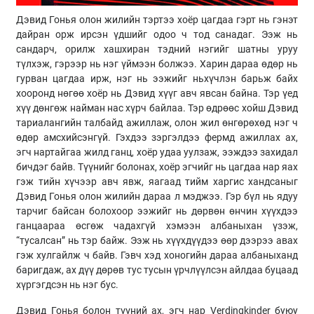
Дэвид Гонья олон жилийн тэртээ хоёр цагдаа гэрт нь гэнэт
дайран орж ирсэн үдшийг одоо ч тод санадаг. Ээж нь
сандарч, орилж хашхиран тэдний нэгийг шатны уруу
түлхэж, гэрээр нь нэг үймээн болжээ. Харин дараа өдөр нь
гурван цагдаа ирж, нэг нь ээжийг ньхүчлэн барьж байх
хооронд нөгөө хоёр нь Дэвид хүүг авч явсан байна. Тэр үед
хүү дөнгөж найман нас хүрч байлаа. Тэр өдрөөс хойш Дэвид
тариалангийн талбайд ажиллаж, олон жил өнгөрөхөд нэг ч
өдөр амсхийсэнгүй. Гэхдээ зэргэлдээ фермд ажиллах ах,
эгч нартайгаа жилд ганц, хоёр удаа уулзаж, ээждээ захидал
бичдэг байв. Түүнийг болонах, хоёр эгчийг нь цагдаа нар яах
гэж тийн хүчээр авч явж, яагаад тийм харгис хандсаныг
Дэвид Гонья олон жилийн дараа л мэджээ. Гэр бүл нь ядуу
тарчиг байсан болохоор ээжийг нь дөрвөн өнчин хүүхдээ
ганцаараа өсгөж чадахгүй хэмээн албаныхан үзэж,
“тусалсан” нь тэр байж. Ээж нь хүүхдүүдээ өөр дээрээ авах
гэж хулгайлж ч байв. Гэвч хэд хоногийн дараа албаныханд
баригдаж, ах дүү дөрөв тус тусын үрчлүүлсэн айлдаа буцаад
хүргэгдсэн нь нэг бус.
Дэвид Гонья болон түүний ах, эгч нар Verdingkinder буюу