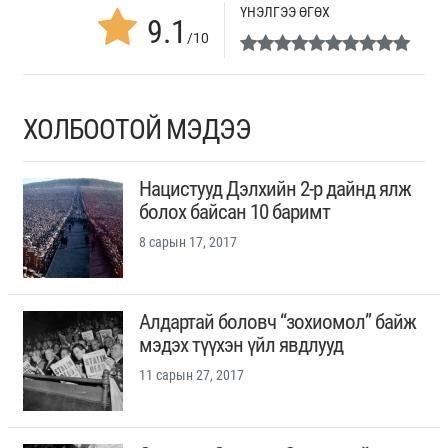
ҮНЭЛГЭЭ ӨГӨХ
9.1
/10
ХОЛБООТОЙ МЭДЭЭ
Нацистууд Дэлхийн 2-р дайнд ялж
болох байсан 10 баримт
8 сарын 17, 2017
Алдартай боловч “зохиомол” байж
мэдэх түүхэн үйл явдлууд
11 сарын 27, 2017