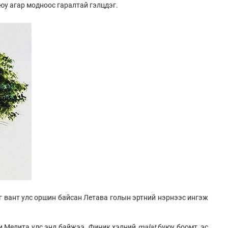
юу агар модноос гаралтай гэлцдэг.
эг вант улс оршин байсан Летава голын эртний нэрнээс ингэж
и Мелита улс энд байжээ. Финик хэлний
malat
буюу боомт, эс