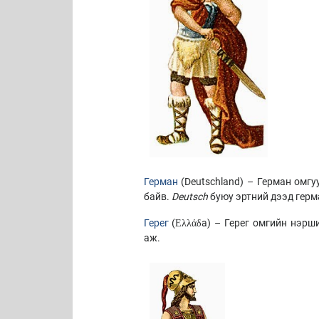
Герман
(Deutschland) – Герман омгу
байв.
Deutsch
буюу эртний дээд гер
Герег
(Ελλάδa) – Герег омгийн нэрш
аж.