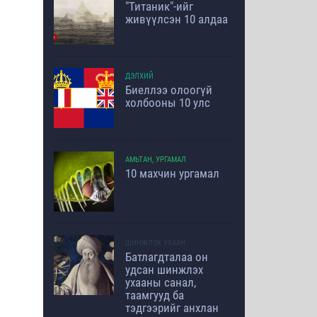
"Титаник"-ийг
живүүлсэн 10 алдаа
ДЭЛХИЙ
Биеллээ олоогүй
холбооны 10 улс
АМЬТАН, УРГАМАЛ
10 махчин ургамал
ШИНЖЛЭХ УХААН
Батлагдталаа он
удсан шинжлэх
ухааны санал,
таамгууд ба
тэдгээрийг анхлан