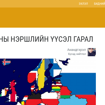
ЭХЛЭЛ
БИДНИЙ
НЫ НЭРШЛИЙН ҮҮСЭЛ ГАРАЛ
Анандгэрэл
Бусад нийтлэл