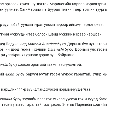
ас оргосон христ шүтлэгтэн Мариногийн нэрээр нэрлэгдсэн.
айгуулжээ. Сан-Марино нь Буурал тивийн нөр эртний туурга
-р зуунд байгуулсан гүрэн улсын нэрээр ийнхүү нэрлэгджээ.
нутгийн мужуудын төв болсон Швиц мужийн нэрээр нэршсэн.
 үед Подунавьед
Marchia Austriaca
буюу Дорнын бүс нутаг гээч
эртний дээд герман хэлний
Ostarrichi
буюу Дорнын улс гэсэн
три улс Франк гүрнээс дорно зүгт байрлана.
rrial
буюу хоосон орон зай гэх үгнээс үүсэлтэй.
ний
eirinn
буюу баруун нутаг гэсэн үгнээс гаралтай. Учир нь
нэ нэршлийг 11-р зуунд тэнд хүрсэн норманчууд өгчээ.
шпаним
буюу туулайн эрэг гэх үгнээс үүссэн гэх ч сүүлд баск
 гэсэн үгнээс гаралтай гэж үзсэн. Энэ нь Пиренейн хойгийн