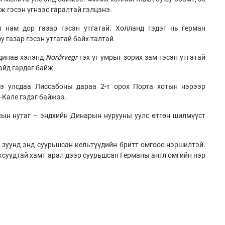
 гэсэн үгнээс гаралтай гэлцэнэ.
л нам дор газар гэсэн утгатай. Холланд гэдэг нь герман
у газар гэсэн утгатай байх талтай.
ндинав хэлэнд
Norðrvegr
гэх үг умрыг зорих зам гэсэн утгатай
айд гардаг байж.
ээ улсдаа Лиссабоны дараа 2-т орох Порта хотын нэрээр
-Кале гэдэг байжээ.
сын нутаг – эндхийн Динарын нурууны уулс өтгөн шилмүүст
-р зуунд энд суурьшсан кельтүүдийн бритт омгоос нэршилтэй.
саксуудтай хамт арал дээр суурьшсан Германы англ омгийн нэр