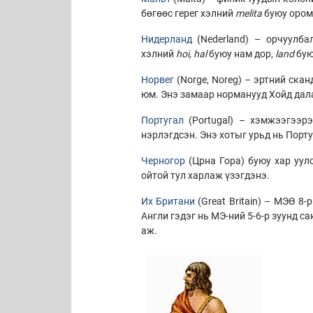
бөгөөс герег хэлний
melita
буюу оромж
Нидерланд
(Nederland) – орчуулба
хэлний
hoi, hal
буюу нам дор,
land
бую
Норвег
(Norge, Noreg) – эртний ска
юм. Энэ замаар норманууд Хойд дал
Португал
(Portugal) – хэмжээгээр
нэрлэгдсэн. Энэ хотыг урьд нь Порту
Черногор
(Црна Гора) буюу хар уул
ойтой тул харлаж үзэгдэнэ.
Их Британи
(Great Britain) – МЭӨ 8
Англи гэдэг нь МЭ-ний 5-6-р зуунд 
аж.