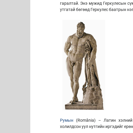
гаралтай. Энэ мужид Геркулесын сү
утгатай бөгөөд Геркулес баатрын нэ
Румын
(România) – Латин хэлний 
холилдсон уул нутгийн иргэдийг ерө