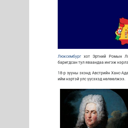
Люксембург
хот Эртний Ромын Лю
баригдсан тул яваандаа ингэж нэрл
18-р зууны эхэнд Австрийн Ханс-А
ийм нэртэй улс үүсэхэд нөлөөлжээ.