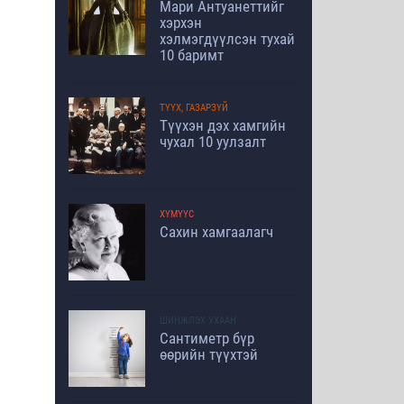
Мари Антуанеттийг
хэрхэн
хэлмэгдүүлсэн тухай
10 баримт
ТҮҮХ, ГАЗАРЗҮЙ
Түүхэн дэх хамгийн
чухал 10 уулзалт
ХҮМҮҮС
Сахин хамгаалагч
ШИНЖЛЭХ УХААН
Сантиметр бүр
өөрийн түүхтэй