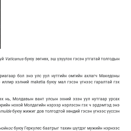
буй
Vaticanus
буюу зөгнөх, эш үзүүлэх гэсэн утгатай толгодын
риагаар бол энэ улс уул нутгийн омгийн ахлагч Македоны
 иллир хэлний maketiа буюу мал гэсэн үгнээс гаралтай гэх
эх нь, Молдавын вант улсын эхний эзэн уул нутгаар урсах
өөрийн нохой Молдагийн нэрээр нэрлэсэн гэх ч эрдэмтэд энэ
mulde
буюу жижиг дов толгодтой хөндий гэсэн үгнээс үүссэн
нойкос
буюу Геркулес баатрыг тахин шүтдэг мужийн нэрнээс