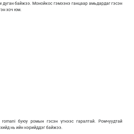
м дуган байжээ. Монойкос гэмээнэ ганцаар амьдардаг гэсэн
гэн хоч юм.
romani буюу ромын гэсэн үгнээс гаралтай. Ромчуудтай
нхийд нь ийн нэрийддэг байжээ.