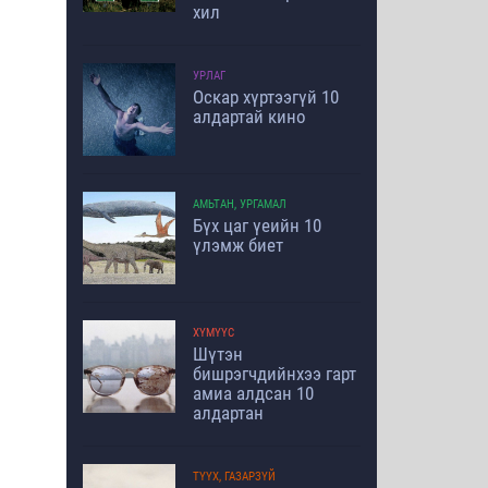
хил
УРЛАГ
Оскар хүртээгүй 10
алдартай кино
АМЬТАН, УРГАМАЛ
Бүх цаг үеийн 10
үлэмж биет
ХҮМҮҮС
Шүтэн
бишрэгчдийнхээ гарт
амиа алдсан 10
алдартан
ТҮҮХ, ГАЗАРЗҮЙ