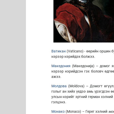
Ватикан
(Vaticano) - өөрийн оршин 
нэрээр нэрийдэх болжээ.
Македония
(Македонија) – домог я
нэрээр нэрийдсэн гэх боловч өдгөө
ажээ.
Молдова
(Moldova) – Домогт өгүүл
голыг ан хийх үедээ амь үрэгдсэн 
улсын нэрийг эртний герман хэлний
гэлцэнэ.
Монако
(Monaco) – Герег хэлний
мо