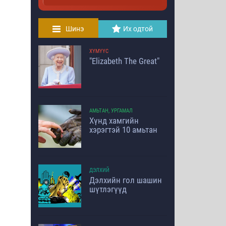
Шинэ
Их одтой
ХҮМҮҮС
"Elizabeth The Great"
АМЬТАН, УРГАМАЛ
Хүнд хамгийн
хэрэгтэй 10 амьтан
ДЭЛХИЙ
Дэлхийн гол шашин
шүтлэгүүд