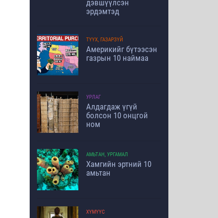
дэвшүүлсэн
эрдэмтэд
ТҮҮХ, ГАЗАРЗҮЙ
Америкийг бүтээсэн
газрын 10 наймаа
УРЛАГ
Алдагдаж үгүй
болсон 10 онцгой
ном
АМЬТАН, УРГАМАЛ
Хамгийн эртний 10
амьтан
ХҮМҮҮС