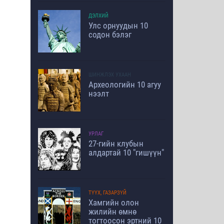
ДЭЛХИЙ
Улс орнуудын 10
содон бэлэг
ШИНЖЛЭХ УХААН
Археологийн 10 агуу
нээлт
УРЛАГ
27-гийн клубын
алдартай 10 "гишүүн"
ТҮҮХ, ГАЗАРЗҮЙ
Хамгийн олон
жилийн өмнө
тогтоосон эртний 10