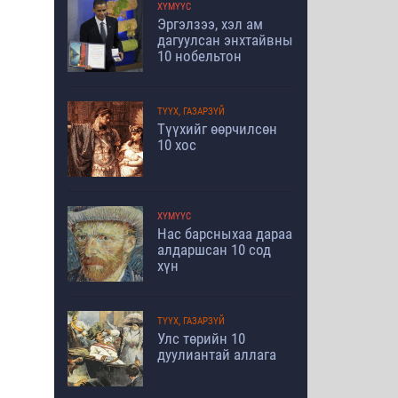
ХҮМҮҮС
Эргэлзээ, хэл ам
дагуулсан энхтайвны
10 нобельтон
ТҮҮХ, ГАЗАРЗҮЙ
Түүхийг өөрчилсөн
10 хос
ХҮМҮҮС
Нас барсныхаа дараа
алдаршсан 10 сод
хүн
ТҮҮХ, ГАЗАРЗҮЙ
Улс төрийн 10
дуулиантай аллага