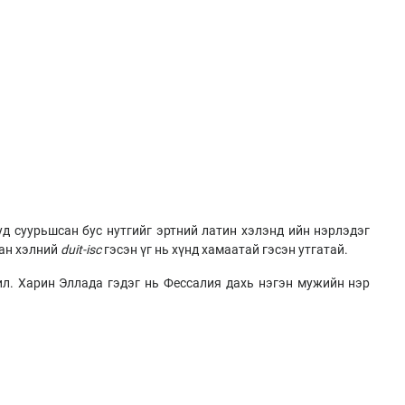
уд суурьшсан бус нутгийг эртний латин хэлэнд ийн нэрлэдэг
ман хэлний
duit-isc
гэсэн үг нь хүнд хамаатай гэсэн утгатай.
ил. Харин Эллада гэдэг нь Фессалия дахь нэгэн мужийн нэр