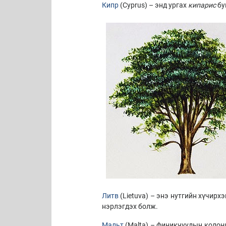
Кипр
(Cyprus) – энд ургах
кипарис
бу
Литв
(Lietuva) – энэ нутгийн хүчирх
нэрлэгдэх болж.
Мальт
(Malta) – финикчуудын колон