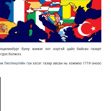
цилинбург буюу жижиг хот нэртэй цайз байсан газарт
эгдэх болжээ.
дам
Лихтенштейн г
үн хэсэг газар авсан нь хожмоо 1719 оноос