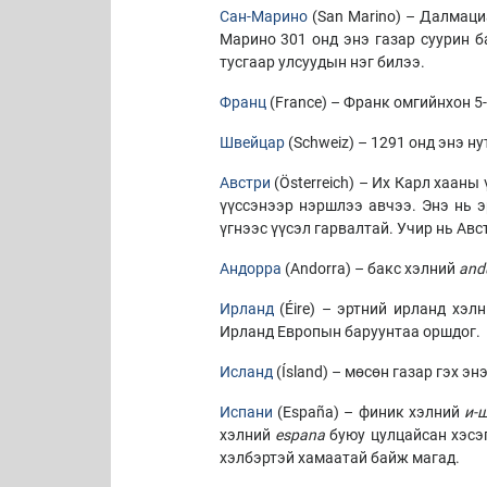
Сан-Марино
(San Marino) – Далмаци
Марино 301 онд энэ газар суурин б
тусгаар улсуудын нэг билээ.
Франц
(France) – Франк омгийнхон 5
Швейцар
(Schweiz) – 1291 онд энэ 
Австри
(Österreich) – Их Карл хааны
үүссэнээр нэршлээ авчээ. Энэ нь 
үгнээс үүсэл гарвалтай. Учир нь Авс
Андорра
(Andorra) – бакс хэлний
andu
Ирланд
(Éire) – эртний ирланд хэл
Ирланд Европын баруунтаа оршдог.
Исланд
(Ísland) – мөсөн газар гэх э
Испани
(España) – финик хэлний
и-
хэлний
espana
буюу цулцайсан хэсэг
хэлбэртэй хамаатай байж магад.