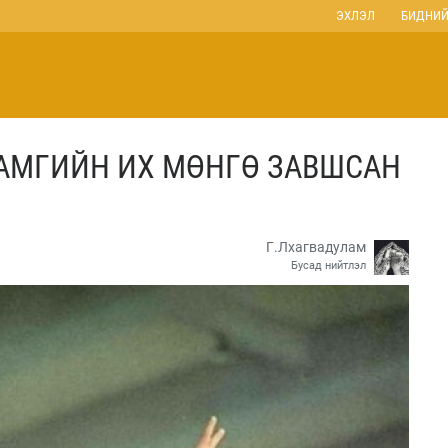
ЭХЛЭЛ
БИДНИЙ
АМГИЙН ИХ МӨНГӨ ЗАВШСАН
Г.Лхагвадулам
Бусад нийтлэл