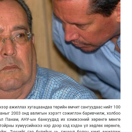
нээр ажиллах хугацаандаа төрийн өмчит сангуудаас нийт 100
аныг 2003 онд авлигын хэрэгт сэжиглэн баривчилж, холбоо
ал Панам, АНУ-ын банкуудад их хэмжээний хөрөнгө мөнгө
тойрны хүмүүсийнхээ нэр дээр хэд хэдэн үл хөдлөх хөрөнгө,
йж. Түүнийг гэр бүлийнх нь гишүүд болон хамт ажиллаж