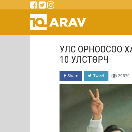
УЛС ОРНООСОО Х
10 УЛСТӨРЧ
Share
Tweet
29570