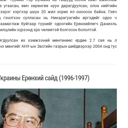
 угаасан, өмч хөрөнгөө нуун дарагдуулсан, олон нийтийн
зэрэг хэргээр шүүн 20 жил хорих ял оноосон байна. Гэвч
д гэнэтхэн сулласан нь Никарагуагийн иргэдийг одоо ч
таамаглаж буйгаар түүнийг одоогийн Ерөнхийлөгч Даниэль
илцлийн хүрээнд эрх чөлөөтэй болгосон бололтой.
гдуулсан их хэмжээний мөнгөнөөс ердөө 2.7 сая нь л
нэ мөнгийг АНУ-ын Засгийн газрын шийдвэрээр 2004 онд тус
краины Ерөнхий сайд (1996-1997)