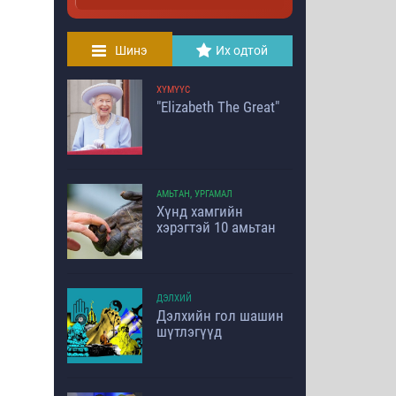
Шинэ
Их одтой
ХҮМҮҮС
"Elizabeth The Great"
АМЬТАН, УРГАМАЛ
Хүнд хамгийн
хэрэгтэй 10 амьтан
ДЭЛХИЙ
Дэлхийн гол шашин
шүтлэгүүд