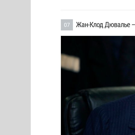
Жан-Клод Дювалье – 
07