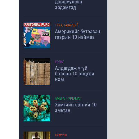
дэвшүүлсэн
эрдэмтэд
ТҮҮХ, ГАЗАРЗҮЙ
Америкийг бүтээсэн
газрын 10 наймаа
УРЛАГ
Алдагдаж үгүй
болсон 10 онцгой
ном
АМЬТАН, УРГАМАЛ
Хамгийн эртний 10
амьтан
ХҮМҮҮС