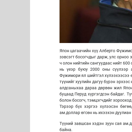
Япон цагаачийн хүү Алберто Фүжимо
зэвсэгт босогчдыг дарж, улс орноо 
ч олон нийтийн сангуудаас нийт 600
нь үеэр буюу 2000 оны сүүлээр а
Фүжимори ял шийтгэл хүлээхээсээ ө
түүнийг хуулийн дагуу бүрэн эрхээс
алдсаныхаа дараа дөрвөн жил Япон
буцаад Перуд хүргэгдсэн байдаг. Тү
болон босогч, тэмцэгчдийг хорооход
Тэрээр бүх хэргээ хүлээсэн бөгө
ам.доллар өгсөн нь ихээхэн дуулиан
Түүний завшсан хэдэн зуун сая ам.
байна.