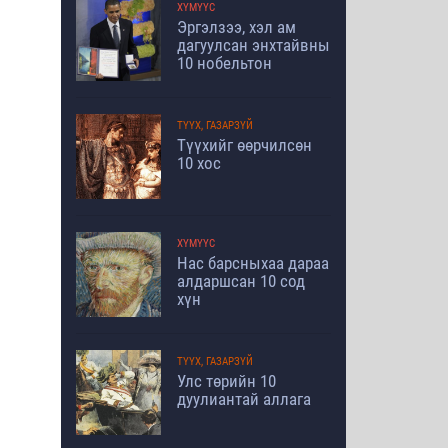
ХҮМҮҮС
Эргэлзээ, хэл ам
дагуулсан энхтайвны
10 нобельтон
ТҮҮХ, ГАЗАРЗҮЙ
Түүхийг өөрчилсөн
10 хос
ХҮМҮҮС
Нас барсныхаа дараа
алдаршсан 10 сод
хүн
ТҮҮХ, ГАЗАРЗҮЙ
Улс төрийн 10
дуулиантай аллага