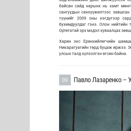
байсан сайд нарынх нь хамт мөнгө
сангуудын санхүүжилтээс завшсан 
түүнийг 2009 оны нэгдүгээр сар
бухимдуулдаг гэнэ. Олон нийтийн 
Ортегатай эрх мэдэл хуваалцах зөвш
Харин экс Ерөнхийлөгчийн шамши
Никарагуагийн төрд буцаж иржээ. Э
улсын талд хүлээлгэн өгсөн байна.
Павло Лазаренко – У
09