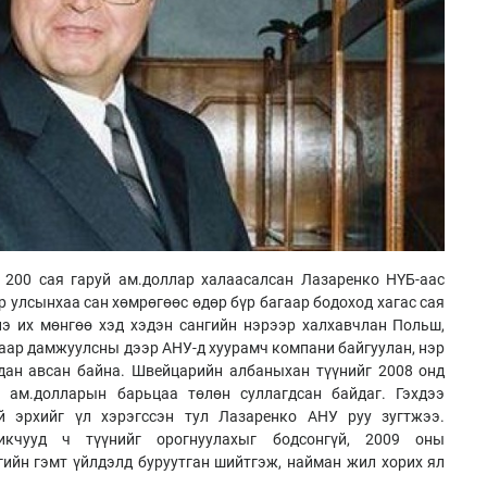
 200 сая гаруй ам.доллар халаасалсан Лазаренко НҮБ-аас
 улсынхаа сан хөмрөгөөс өдөр бүр багаар бодоход хагас сая
э их мөнгөө хэд хэдэн сангийн нэрээр халхавчлан Польш,
даар дамжуулсны дээр АНУ-д хуурамч компани байгуулан, нэр
лдан авсан байна. Швейцарийн албаныхан түүнийг 2008 онд
 ам.долларын барьцаа төлөн суллагдсан байдаг. Гэхдээ
й эрхийг үл хэрэгссэн тул Лазаренко АНУ руу зугтжээ.
икчууд ч түүнийг орогнуулахыг бодсонгүй, 2009 оны
гийн гэмт үйлдэлд буруутган шийтгэж, найман жил хорих ял