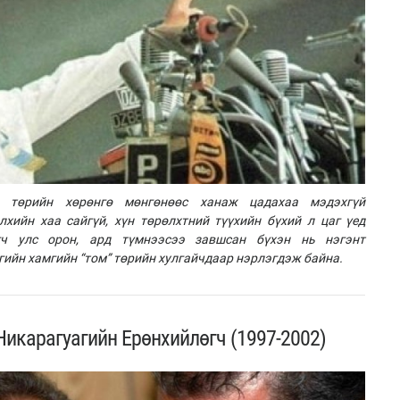
н, төрийн хөрөнгө мөнгөнөөс ханаж цадахаа мэдэхгүй
хийн хаа сайгүй, хүн төрөлхтний түүхийн бүхий л цаг үед
гч улс орон, ард түмнээсээ завшсан бүхэн нь нэгэнт
гийн хамгийн “том” төрийн хулгайчдаар нэрлэгдэж байна.
икарагуагийн Ерөнхийлөгч (1997-2002)