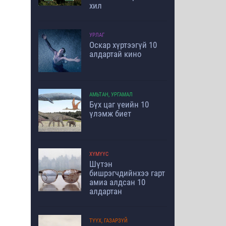
хил
УРЛАГ
Оскар хүртээгүй 10
алдартай кино
АМЬТАН, УРГАМАЛ
Бүх цаг үеийн 10
үлэмж биет
ХҮМҮҮС
Шүтэн
бишрэгчдийнхээ гарт
амиа алдсан 10
алдартан
ТҮҮХ, ГАЗАРЗҮЙ