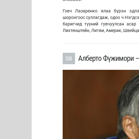
Гэвч Лазаренко ялаа бүрэн эдлэ
шоронгоос суллагдаж, одоо ч Нэгдсэ
баригчид түүний гувчуулсан асар
Лихтенштейн, Литви, Америк, Швейца
Алберто Фүжимори – 
08