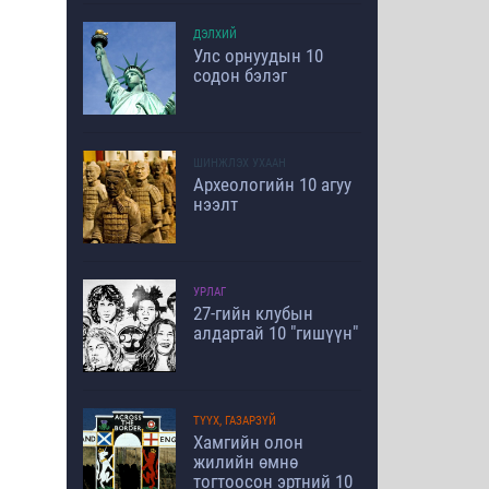
ДЭЛХИЙ
Улс орнуудын 10
содон бэлэг
ШИНЖЛЭХ УХААН
Археологийн 10 агуу
нээлт
УРЛАГ
27-гийн клубын
алдартай 10 "гишүүн"
ТҮҮХ, ГАЗАРЗҮЙ
Хамгийн олон
жилийн өмнө
тогтоосон эртний 10