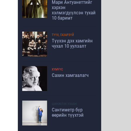
Мари Антуанеттийг
хэрхэн
хэлмэгдүүлсэн тухай
10 баримт
ТҮҮХ, ГАЗАРЗҮЙ
Түүхэн дэх хамгийн
чухал 10 уулзалт
ХҮМҮҮС
Сахин хамгаалагч
ШИНЖЛЭХ УХААН
Сантиметр бүр
өөрийн түүхтэй