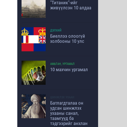
"Титаник"-ийг
живүүлсэн 10 алдаа
ДЭЛХИЙ
Биеллээ олоогүй
холбооны 10 улс
АМЬТАН, УРГАМАЛ
10 махчин ургамал
ШИНЖЛЭХ УХААН
Батлагдталаа он
удсан шинжлэх
ухааны санал,
таамгууд ба
тэдгээрийг анхлан