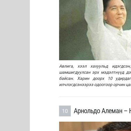
Авлига, хээл хахуульд идэгдсэ
шамшигдуулсан эрх мэдэлтнүүд дэл
байсан. Харин доорх 10 удирда
илчлэгдсэнээрээ одоогоор орчин ца
Арнольдо Алеман – Н
10