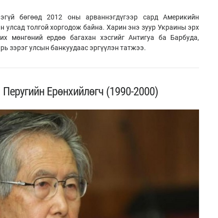
эгүй бөгөөд 2012 оны арваннэгдүгээр сард Америкийн
н улсад толгой хоргодож байна. Харин энэ зуур Украины эрх
 их мөнгөний ердөө багахан хэсгийг Антигуа ба Барбуда,
рь зэрэг улсын банкуудаас эргүүлэн татжээ.
Перугийн Ерөнхийлөгч (1990-2000)