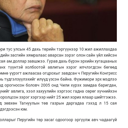
ри тус улсын 45 дахь төрийн тэргүүнээр 10 жил ажиллахдаа
эдийн засгийн хямралаас аварсан зэрэг олон сайн үйл хийсэн
 сая ам.доллар завшжээ. Гурав дахь бүрэн эрхийн хугацааных
нх түүнтэй холбоотой авлигын хэрэг илчлэгдсэн бөгөөд
мнө үүрэгт ажлаасаа огцрохыг завдсан ч Перугийн Конгресс
 нь түдгэлзүүлэхийг илүүд үзсэн байна. Фүжимори эрх мэдлээ
д орогносон боловч 2005 онд Чили хүрэх замдаа баригдан,
үнийг авлига, хээл хахуулийн хэргээс гадна сөрөг хүчнийхэн
 оролцсон зэрэг хэргээр нийт 25 жил хорих ялаар шийтгэжээ.
өд зөвхөн Тагнуулын төв газрын даргадаа гэхэд л 15 сая
 дэгдээсэн юм.
долларыг Перугийн төр засаг одоогоор эргүүлж авч чадаагүй