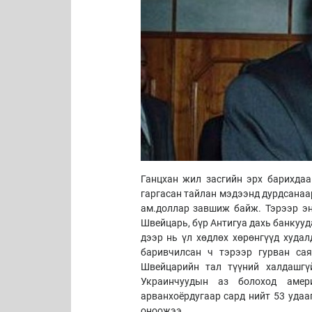
Ганцхан жил засгийн эрх барихдаа
гаргасан тайлан мэдээнд дурдсанаар
ам.доллар завшиж байж. Тэрээр эн
Швейцарь, бүр Антигуа дахь банкуу
дээр нь үл хөдлөх хөрөнгүүд худа
баривчилсан ч тэрээр гурван сая
Швейцарийн тал түүний халдашгү
Украинчуудын аз болоход амер
арванхоёрдугаар сард нийт 53 удаа
оноожээ.