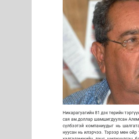
Никарагуагийн 81 дэх төрийн тэргүү
сая ам.доллар шамшигдуулсан Алем
сүлбээтэй компаниудыг нь шалгат
нуусан нь илэрчээ. Тэрээр мөн ойр 
хадгаламжийн данс шилжүүлсэн ба